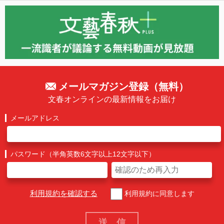
メールマガジン登録（無料）
文春オンラインの最新情報をお届け
メールアドレス
パスワード（半角英数6文字以上12文字以下）
利用規約を確認する
利用規約に同意します