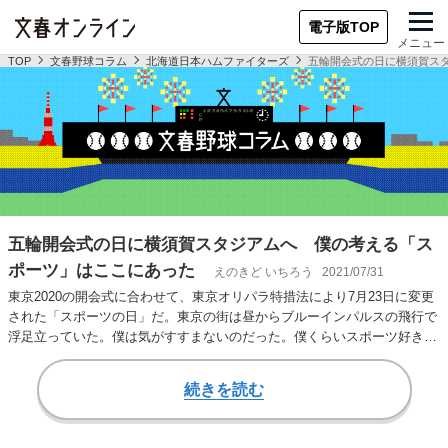
電子版TOP
メニュー
TOP
文春野球コラム
北海道日本ハムファイターズ
五輪開会式の日に横須賀ス
五輪開会式の日に横須賀スタジアムへ 僕の考える「ス
ポーツ」はここにあった
えのきど いちろう
2021/07/31
東京2020の開会式に合わせて、東京オリパラ特措法により7月23日に変更
された「スポーツの日」だ。東京の街は昼からブルーインパルスの飛行で
浮足立っていた。僕は気がすすまないのだった。僕くらいスポーツ好きの
お調子者も…
続きを読む