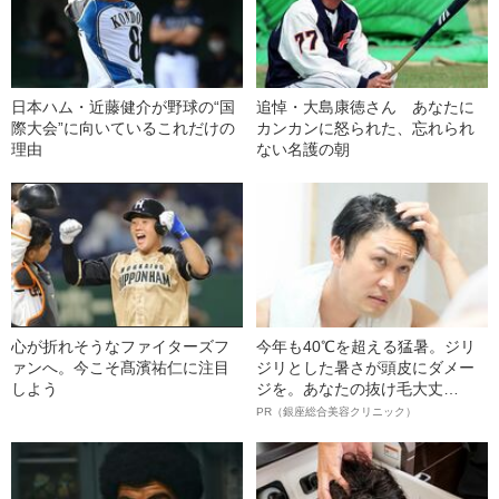
日本ハム・近藤健介が野球の“国
追悼・大島康徳さん あなたに
際大会”に向いているこれだけの
カンカンに怒られた、忘れられ
理由
ない名護の朝
心が折れそうなファイターズフ
今年も40℃を超える猛暑。ジリ
ァンへ。今こそ髙濱祐仁に注目
ジリとした暑さが頭皮にダメー
しよう
ジを。あなたの抜け毛大丈
夫！？
PR（銀座総合美容クリニック）