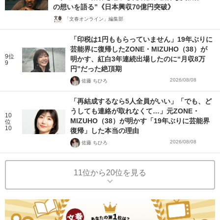
の想いを語る”《日本興収70億円突破》
「文春オンライン」編集部
「印税は1円ももらっていません」19年ぶりに
芸能界に復帰したZONE・MIZUHO（38）が
9位
明かす、紅白3年連続出場したのに“月収8万
9
円”だった絶頂期
2026/08/08
佐藤 ちひろ
「再結成するなら5人全員がいい」「でも、ど
うしても連絡が取れなくて…」元ZONE・
10
MIZUHO（38）が明かす「19年ぶりに芸能界
位
10
復帰」した本当の理由
2026/08/08
佐藤 ちひろ
11位から20位を見る