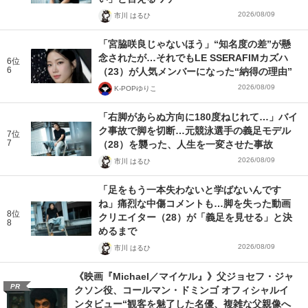
2026/08/09
市川 はるひ
「宮脇咲良じゃないほう」“知名度の差”が懸
念されたが…それでもLE SSERAFIMカズハ
6位
6
（23）が人気メンバーになった“納得の理由”
2026/08/09
K-POPゆりこ
「右脚があらぬ方向に180度ねじれて…」バイ
ク事故で脚を切断…元競泳選手の義足モデル
7位
7
（28）を襲った、人生を一変させた事故
2026/08/09
市川 はるひ
「足をもう一本失わないと学ばないんです
ね」痛烈な中傷コメントも…脚を失った動画
8位
クリエイター（28）が「義足を見せる」と決
8
めるまで
2026/08/09
市川 はるひ
《映画『Michael／マイケル』》父ジョセフ・ジャ
PR
クソン役、コールマン・ドミンゴ オフィシャルイ
ンタビュー“観客を魅了した名優、複雑な父親像へ