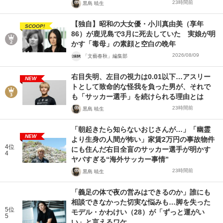
23時間前
黒島 暁生
【独自】昭和の大女優・小川真由美（享年
SCOOP!
86）が鹿児島で3月に死去していた 実娘が明
かす「毒母」の素顔と空白の晩年
2026/08/09
「文藝春秋」編集部
右目失明、左目の視力は0.01以下…アスリー
NEW
トとして致命的な怪我を負った男が、それで
も「サッカー選手」を続けられる理由とは
23時間前
黒島 暁生
「朝起きたら知らないおじさんが…」「幽霊
NEW
より生身の人間が怖い」家賃2万円の事故物件
4位
にも住んだ右目全盲のサッカー選手が明かす
4
ヤバすぎる“海外サッカー事情”
23時間前
黒島 暁生
「義足の体で夜の営みはできるのか」誰にも
相談できなかった切実な悩みも…脚を失った
5位
モデル・かわけい（28）が「ずっと運がい
5
い」と言えるワケ