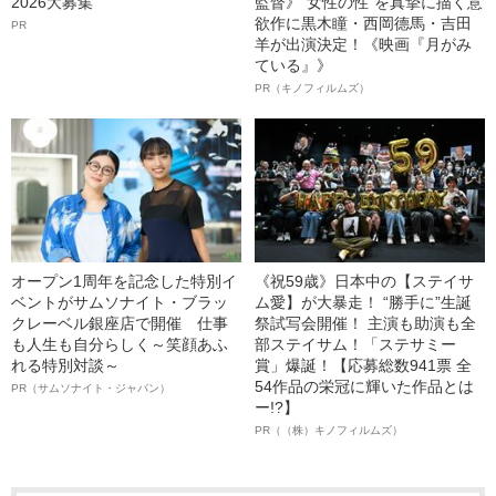
2026大募集
監督》“女性の性”を真摯に描く意
欲作に黒木瞳・西岡德馬・吉田
PR
羊が出演決定！《映画『月がみ
ている』》
PR（キノフィルムズ）
オープン1周年を記念した特別イ
《祝59歳》日本中の【ステイサ
ベントがサムソナイト・ブラッ
ム愛】が大暴走！ “勝手に”生誕
クレーベル銀座店で開催 仕事
祭試写会開催！ 主演も助演も全
も人生も自分らしく～笑顔あふ
部ステイサム！「ステサミー
れる特別対談～
賞」爆誕！【応募総数941票 全
54作品の栄冠に輝いた作品とは
PR（サムソナイト・ジャパン）
ー!?】
PR（（株）キノフィルムズ）