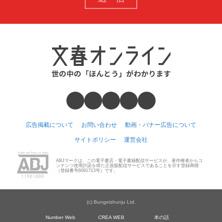
広告掲載について
お問い合わせ
動画・バナー広告について
サイトポリシー
運営会社
ABJマークは、この電子書店・電子書籍配信サービスが、著作権者からコ
ンテンツ使用許諾を得た正規版配信サービスであることを示す登録商標
（登録番号6091713号）です。
(c) Bungeishunju Ltd.
Number Web
CREA WEB
本の話