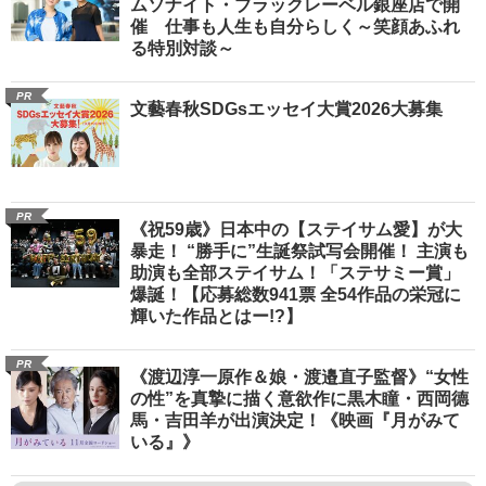
ムソナイト・ブラックレーベル銀座店で開
催 仕事も人生も自分らしく～笑顔あふれ
る特別対談～
PR
文藝春秋SDGsエッセイ大賞2026大募集
PR
《祝59歳》日本中の【ステイサム愛】が大
暴走！ “勝手に”生誕祭試写会開催！ 主演も
助演も全部ステイサム！「ステサミー賞」
爆誕！【応募総数941票 全54作品の栄冠に
輝いた作品とはー!?】
PR
《渡辺淳一原作＆娘・渡邉直子監督》“女性
の性”を真摯に描く意欲作に黒木瞳・西岡德
馬・吉田羊が出演決定！《映画『月がみて
いる』》