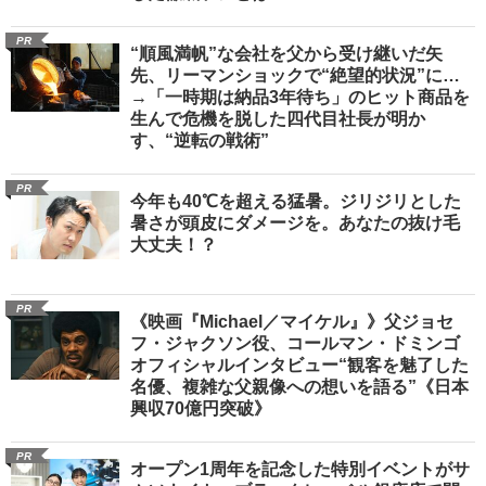
PR
“順風満帆”な会社を父から受け継いだ矢
先、リーマンショックで“絶望的状況”に…
→「一時期は納品3年待ち」のヒット商品を
生んで危機を脱した四代目社長が明か
す、“逆転の戦術”
PR
今年も40℃を超える猛暑。ジリジリとした
暑さが頭皮にダメージを。あなたの抜け毛
大丈夫！？
PR
《映画『Michael／マイケル』》父ジョセ
フ・ジャクソン役、コールマン・ドミンゴ
オフィシャルインタビュー“観客を魅了した
名優、複雑な父親像への想いを語る”《日本
興収70億円突破》
PR
オープン1周年を記念した特別イベントがサ