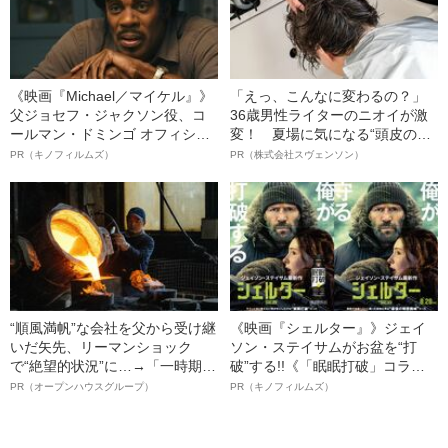
《映画『Michael／マイケル』》
「えっ、こんなに変わるの？」
父ジョセフ・ジャクソン役、コ
36歳男性ライターのニオイが激
ールマン・ドミンゴ オフィシャ
変！ 夏場に気になる“頭皮のニ
ルインタビュー“観客を魅了した
オイ”や“ベタつき”を解消す
PR（キノフィルムズ）
PR（株式会社スヴェンソン）
名優、複雑な父親像への想いを
る、“ウィッグのスペシャリス
語る”《日本興収70億円突破》
ト”が生み出した徹底ケアとは
“順風満帆”な会社を父から受け継
《映画『シェルター』》ジェイ
いだ矢先、リーマンショック
ソン・ステイサムがお盆を“打
で“絶望的状況”に…→「一時期は
破”する!!《「眠眠打破」コラ
納品3年待ち」のヒット商品を生
ボ》
PR（オープンハウスグループ）
PR（キノフィルムズ）
んで危機を脱した四代目社長が
明かす、“逆転の戦術”