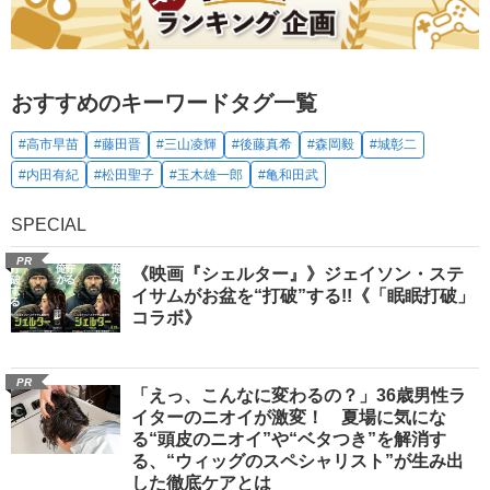
おすすめのキーワードタグ一覧
#高市早苗
#藤田晋
#三山凌輝
#後藤真希
#森岡毅
#城彰二
#内田有紀
#松田聖子
#玉木雄一郎
#亀和田武
SPECIAL
PR
《映画『シェルター』》ジェイソン・ステ
イサムがお盆を“打破”する!!《「眠眠打破」
コラボ》
PR
「えっ、こんなに変わるの？」36歳男性ラ
イターのニオイが激変！ 夏場に気にな
る“頭皮のニオイ”や“ベタつき”を解消す
る、“ウィッグのスペシャリスト”が生み出
した徹底ケアとは