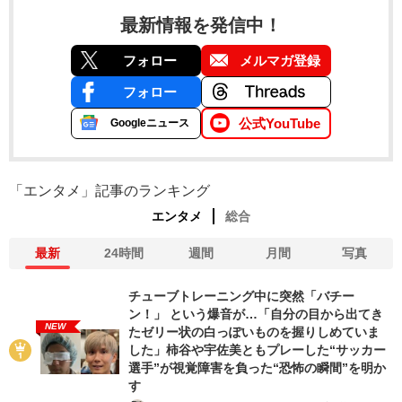
最新情報を発信中！
フォロー
メルマガ登録
フォロー
公式YouTube
Googleニュース
「エンタメ」記事のランキング
エンタメ
総合
最新
24時間
週間
月間
写真
チューブトレーニング中に突然「バチー
ン！」 という爆音が…「自分の目から出てき
NEW
たゼリー状の白っぽいものを握りしめていま
した」柿谷や宇佐美ともプレーした“サッカー
選手”が視覚障害を負った“恐怖の瞬間”を明か
す