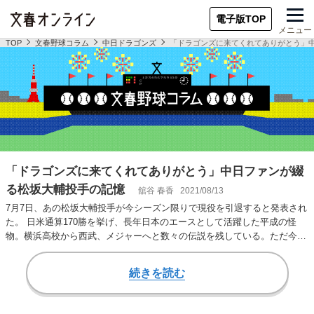
電子版TOP
メニュー
TOP
文春野球コラム
中日ドラゴンズ
「ドラゴンズに来てくれてありがとう」
「ドラゴンズに来てくれてありがとう」中日ファンが綴
る松坂大輔投手の記憶
舘谷 春香
2021/08/13
7月7日、あの松坂大輔投手が今シーズン限りで現役を引退すると発表され
た。 日米通算170勝を挙げ、長年日本のエースとして活躍した平成の怪
物。横浜高校から西武、メジャーへと数々の伝説を残している。ただ今
回、私が書きた…
続きを読む