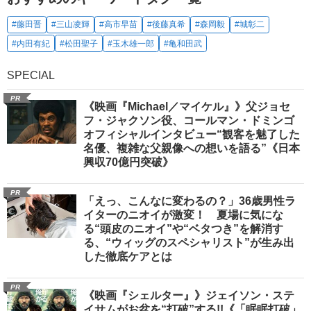
#藤田晋
#三山凌輝
#高市早苗
#後藤真希
#森岡毅
#城彰二
#内田有紀
#松田聖子
#玉木雄一郎
#亀和田武
SPECIAL
PR
《映画『Michael／マイケル』》父ジョセ
フ・ジャクソン役、コールマン・ドミンゴ
オフィシャルインタビュー“観客を魅了した
名優、複雑な父親像への想いを語る”《日本
興収70億円突破》
PR
「えっ、こんなに変わるの？」36歳男性ラ
イターのニオイが激変！ 夏場に気にな
る“頭皮のニオイ”や“ベタつき”を解消す
る、“ウィッグのスペシャリスト”が生み出
した徹底ケアとは
PR
《映画『シェルター』》ジェイソン・ステ
イサムがお盆を“打破”する!!《「眠眠打破」