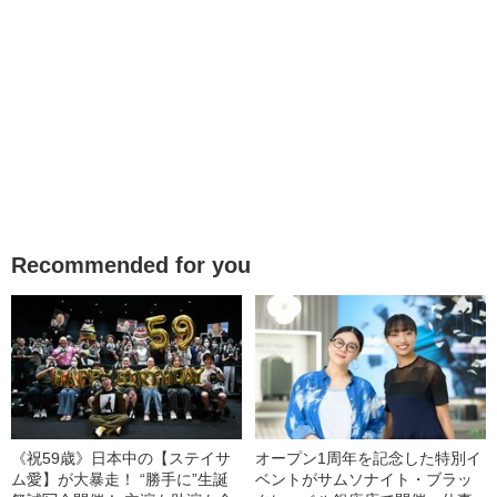
Recommended for you
《祝59歳》日本中の【ステイサ
オープン1周年を記念した特別イ
ム愛】が大暴走！ “勝手に”生誕
ベントがサムソナイト・ブラッ