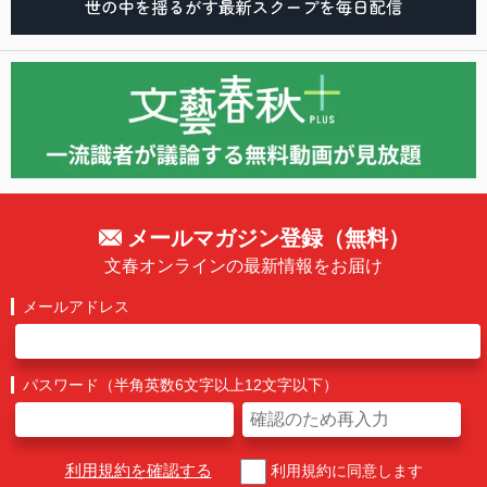
メールマガジン登録（無料）
文春オンラインの最新情報をお届け
メールアドレス
パスワード（半角英数6文字以上12文字以下）
利用規約を確認する
利用規約に同意します