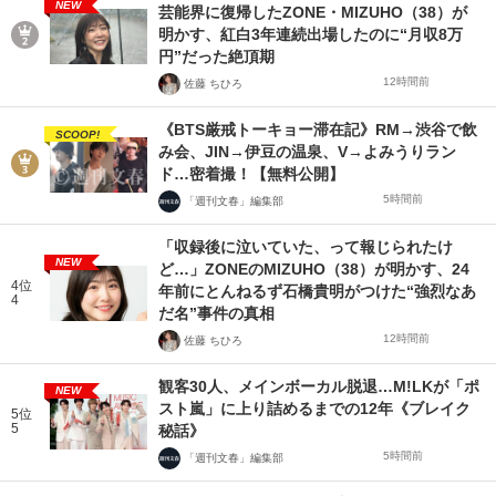
NEW
芸能界に復帰したZONE・MIZUHO（38）が
明かす、紅白3年連続出場したのに“月収8万
円”だった絶頂期
12時間前
佐藤 ちひろ
《BTS厳戒トーキョー滞在記》RM→渋谷で飲
SCOOP!
み会、JIN→伊豆の温泉、V→よみうりラン
ド…密着撮！【無料公開】
5時間前
「週刊文春」編集部
「収録後に泣いていた、って報じられたけ
NEW
ど…」ZONEのMIZUHO（38）が明かす、24
4位
年前にとんねるず石橋貴明がつけた“強烈なあ
4
だ名”事件の真相
12時間前
佐藤 ちひろ
観客30人、メインボーカル脱退…M!LKが「ポ
NEW
スト嵐」に上り詰めるまでの12年《ブレイク
5位
5
秘話》
5時間前
「週刊文春」編集部