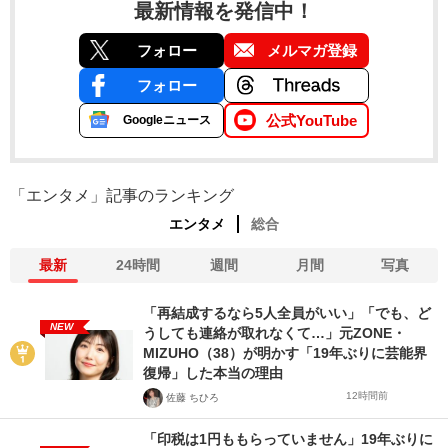
最新情報を発信中！
フォロー
メルマガ登録
フォロー
公式YouTube
Googleニュース
「エンタメ」記事のランキング
エンタメ
総合
最新
24時間
週間
月間
写真
「再結成するなら5人全員がいい」「でも、ど
NEW
うしても連絡が取れなくて…」元ZONE・
MIZUHO（38）が明かす「19年ぶりに芸能界
復帰」した本当の理由
12時間前
佐藤 ちひろ
「印税は1円ももらっていません」19年ぶりに