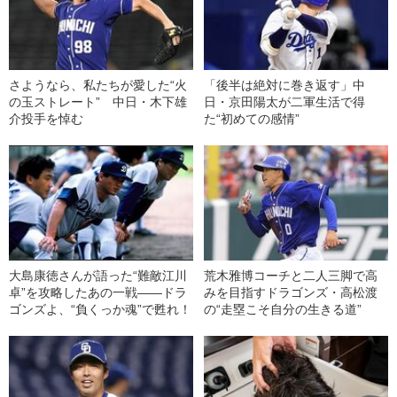
さようなら、私たちが愛した“火
「後半は絶対に巻き返す」中
の玉ストレート” 中日・木下雄
日・京田陽太が二軍生活で得
介投手を悼む
た“初めての感情”
大島康徳さんが語った“難敵江川
荒木雅博コーチと二人三脚で高
卓”を攻略したあの一戦――ドラ
みを目指すドラゴンズ・高松渡
ゴンズよ、“負くっか魂”で甦れ！
の“走塁こそ自分の生きる道”