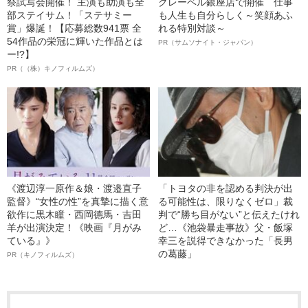
祭試写会開催！ 主演も助演も全
クレーベル銀座店で開催 仕事
部ステイサム！「ステサミー
も人生も自分らしく～笑顔あふ
賞」爆誕！【応募総数941票 全
れる特別対談～
54作品の栄冠に輝いた作品とは
PR（サムソナイト・ジャパン）
ー!?】
PR（（株）キノフィルムズ）
《渡辺淳一原作＆娘・渡邉直子
「トヨタの非を認める判決が出
監督》“女性の性”を真摯に描く意
る可能性は、限りなくゼロ」裁
欲作に黒木瞳・西岡德馬・吉田
判で“勝ち目がない”と伝えたけれ
羊が出演決定！《映画『月がみ
ど…《池袋暴走事故》父・飯塚
ている』》
幸三を説得できなかった「長男
の葛藤」
PR（キノフィルムズ）