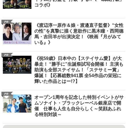
コラボ》
PR
《渡辺淳一原作＆娘・渡邉直子監督》“女性
の性”を真摯に描く意欲作に黒木瞳・西岡德
馬・吉田羊が出演決定！《映画『月がみて
いる』》
PR
《祝59歳》日本中の【ステイサム愛】が大
暴走！ “勝手に”生誕祭試写会開催！ 主演も
助演も全部ステイサム！「ステサミー賞」
爆誕！【応募総数941票 全54作品の栄冠に
輝いた作品とはー!?】
PR
オープン1周年を記念した特別イベントがサ
ムソナイト・ブラックレーベル銀座店で開
催 仕事も人生も自分らしく～笑顔あふれ
る特別対談～