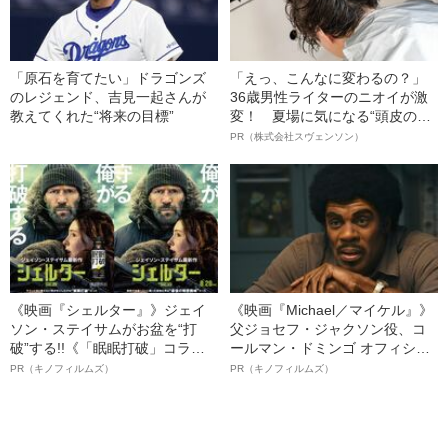
「原石を育てたい」ドラゴンズ
「えっ、こんなに変わるの？」
のレジェンド、吉見一起さんが
36歳男性ライターのニオイが激
教えてくれた“将来の目標”
変！ 夏場に気になる“頭皮のニ
オイ”や“ベタつき”を解消す
PR（株式会社スヴェンソン）
る、“ウィッグのスペシャリス
ト”が生み出した徹底ケアとは
《映画『シェルター』》ジェイ
《映画『Michael／マイケル』》
ソン・ステイサムがお盆を“打
父ジョセフ・ジャクソン役、コ
破”する!!《「眠眠打破」コラ
ールマン・ドミンゴ オフィシャ
ボ》
ルインタビュー“観客を魅了した
PR（キノフィルムズ）
PR（キノフィルムズ）
名優、複雑な父親像への想いを
語る”《日本興収70億円突破》