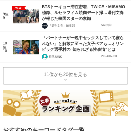
BTSトーキョー滞在密着、TWICE・MISAMO
NEW
秘録、ルセラフィム焼肉デート撮…週刊文春
9位
9
が報じた韓国スターの素顔
5時間前
「週刊文春」編集部
「パートナーが一晩中セックスしていて寝ら
10
れない」と解散に至った女子ペアも…オリン
位
ピック選手村の“知られざる性事情”とは
10
2024/07/30
辰巳JUNK
11位から20位を見る
おすすめのキーワードタグ一覧