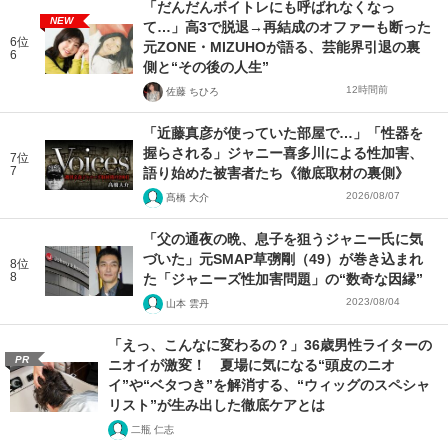
「だんだんボイトレにも呼ばれなくなっ
NEW
て…」高3で脱退→再結成のオファーも断った
6位
元ZONE・MIZUHOが語る、芸能界引退の裏
6
側と“その後の人生”
12時間前
佐藤 ちひろ
「近藤真彦が使っていた部屋で…」「性器を
握らされる」ジャニー喜多川による性加害、
7位
7
語り始めた被害者たち《徹底取材の裏側》
2026/08/07
髙橋 大介
「父の通夜の晩、息子を狙うジャニー氏に気
づいた」元SMAP草彅剛（49）が巻き込まれ
8位
8
た「ジャニーズ性加害問題」の“数奇な因縁”
2023/08/04
山本 雲丹
「えっ、こんなに変わるの？」36歳男性ライターの
PR
ニオイが激変！ 夏場に気になる“頭皮のニオ
イ”や“ベタつき”を解消する、“ウィッグのスペシャ
リスト”が生み出した徹底ケアとは
二瓶 仁志