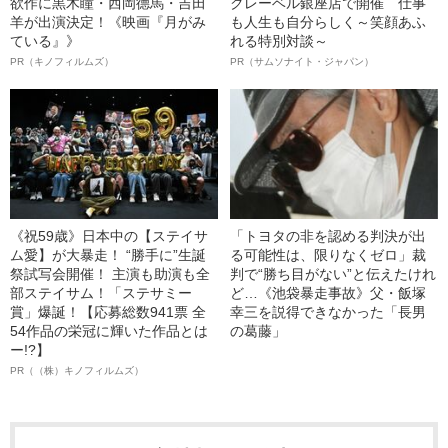
欲作に黒木瞳・西岡德馬・吉田
クレーベル銀座店で開催 仕事
羊が出演決定！《映画『月がみ
も人生も自分らしく～笑顔あふ
ている』》
れる特別対談～
PR（キノフィルムズ）
PR（サムソナイト・ジャパン）
《祝59歳》日本中の【ステイサ
「トヨタの非を認める判決が出
ム愛】が大暴走！ “勝手に”生誕
る可能性は、限りなくゼロ」裁
祭試写会開催！ 主演も助演も全
判で“勝ち目がない”と伝えたけれ
部ステイサム！「ステサミー
ど…《池袋暴走事故》父・飯塚
賞」爆誕！【応募総数941票 全
幸三を説得できなかった「長男
54作品の栄冠に輝いた作品とは
の葛藤」
ー!?】
PR（（株）キノフィルムズ）