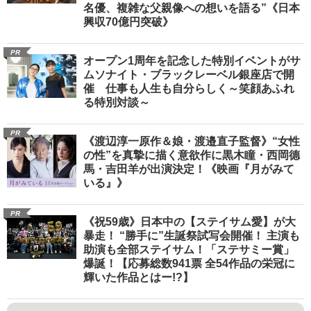
名優、複雑な父親像への想いを語る”《日本
興収70億円突破》
PR
オープン1周年を記念した特別イベントがサ
ムソナイト・ブラックレーベル銀座店で開
催 仕事も人生も自分らしく～笑顔あふれ
る特別対談～
PR
《渡辺淳一原作＆娘・渡邉直子監督》“女性
の性”を真摯に描く意欲作に黒木瞳・西岡德
馬・吉田羊が出演決定！《映画『月がみて
いる』》
PR
《祝59歳》日本中の【ステイサム愛】が大
暴走！ “勝手に”生誕祭試写会開催！ 主演も
助演も全部ステイサム！「ステサミー賞」
爆誕！【応募総数941票 全54作品の栄冠に
輝いた作品とはー!?】