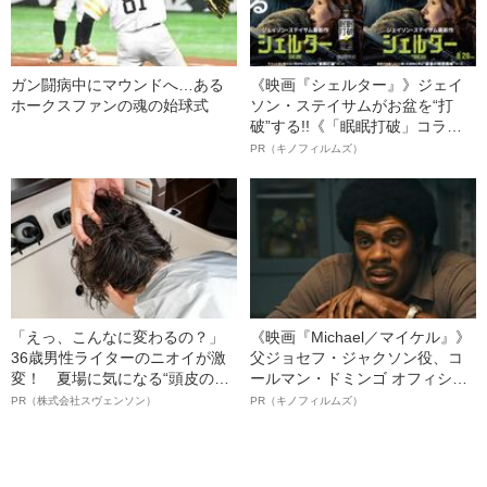
ガン闘病中にマウンドへ…ある
《映画『シェルター』》ジェイ
ホークスファンの魂の始球式
ソン・ステイサムがお盆を“打
破”する!!《「眠眠打破」コラ
ボ》
PR（キノフィルムズ）
「えっ、こんなに変わるの？」
《映画『Michael／マイケル』》
36歳男性ライターのニオイが激
父ジョセフ・ジャクソン役、コ
変！ 夏場に気になる“頭皮のニ
ールマン・ドミンゴ オフィシャ
オイ”や“ベタつき”を解消す
ルインタビュー“観客を魅了した
PR（株式会社スヴェンソン）
PR（キノフィルムズ）
る、“ウィッグのスペシャリス
名優、複雑な父親像への想いを
ト”が生み出した徹底ケアとは
語る”《日本興収70億円突破》