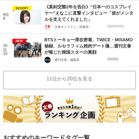
《真剣交際2年を告白》“日本一のコスプレイ
SCOOP!
ヤー”えなこに直撃インタビュー「彼がメンタ
9位
9
ルを支えてくれました」
2021/07/01
「文春オンライン」特集班
BTSトーキョー滞在密着、TWICE・MISAMO
NEW
10
秘録、ルセラフィム焼肉デート撮…週刊文春
位
が報じた韓国スターの素顔
10
8時間前
「週刊文春」編集部
11位から20位を見る
おすすめのキーワードタグ一覧