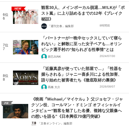
観客30人、メインボーカル脱退…M!LKが「ポ
NEW
スト嵐」に上り詰めるまでの12年《ブレイク
6位
6
秘話》
8時間前
「週刊文春」編集部
「パートナーが一晩中セックスしていて寝ら
れない」と解散に至った女子ペアも…オリン
7位
7
ピック選手村の“知られざる性事情”とは
2024/07/30
辰巳JUNK
「近藤真彦が使っていた部屋で…」「性器を
握らされる」ジャニー喜多川による性加害、
8位
8
語り始めた被害者たち《徹底取材の裏側》
2026/08/07
髙橋 大介
《映画『Michael／マイケル』》父ジョセフ・ジャ
PR
クソン役、コールマン・ドミンゴ オフィシャルイ
ンタビュー“観客を魅了した名優、複雑な父親像へ
の想いを語る”《日本興収70億円突破》
「文春オンライン」編集部