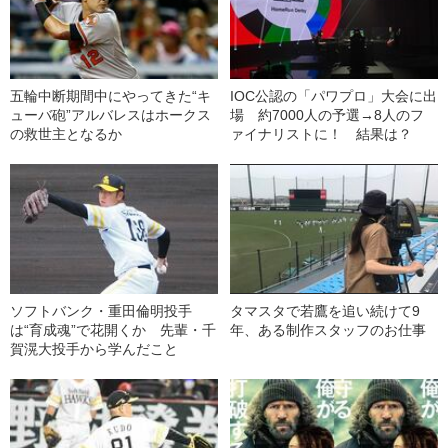
五輪中断期間中にやってきた“キ
IOC公認の「パワプロ」大会に出
ューバ砲”アルバレスはホークス
場 約7000人の予選→8人のフ
の救世主となるか
ァイナリストに！ 結果は？
ソフトバンク・重田倫明投手
タマスタで若鷹を追い続けて9
は“育成魂”で花開くか 先輩・千
年、ある制作スタッフのお仕事
賀滉大投手から学んだこと