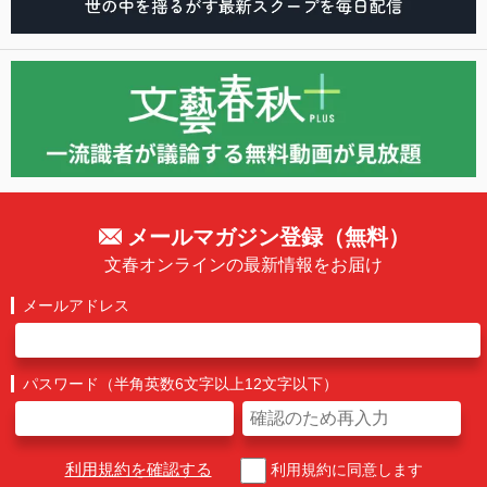
メールマガジン登録（無料）
文春オンラインの最新情報をお届け
メールアドレス
パスワード（半角英数6文字以上12文字以下）
利用規約を確認する
利用規約に同意します