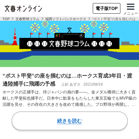
電子版TOP
メニュー
TOP
文春野球コラム
福岡ソフトバンクホークス
“ポスト甲斐”の座を掴むのは
“ポスト甲斐”の座を掴むのは…ホークス育成3年目・渡
邉陸捕手に飛躍の予感
上杉 あずさ
2021/08/19
ホークスの正捕手は、侍ジャパンの扇の要――。金メダル獲得に大きく貢
献した甲斐拓也捕手だ。日本中に歓喜をもたらした東京五輪でもMVP級の
活躍を見せ、その存在の大きさを改めて痛感した。プロ野球が再開し、ホ
ークスは投手陣…
続きを読む