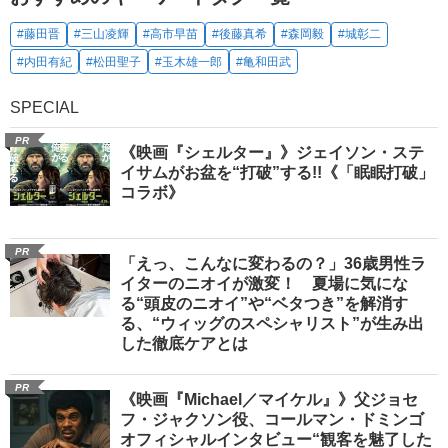
#藤田晋
#三山凌輝
#高市早苗
#後藤真希
#森岡毅
#城彰二
#内田有紀
#松田聖子
#玉木雄一郎
#亀和田武
SPECIAL
PR
《映画『シェルター』》ジェイソン・ステ
イサムがお盆を“打破”する!!《「眠眠打破」
コラボ》
PR
「えっ、こんなに変わるの？」36歳男性ラ
イターのニオイが激変！ 夏場に気にな
る“頭皮のニオイ”や“ベタつき”を解消す
る、“ウィッグのスペシャリスト”が生み出
した徹底ケアとは
PR
《映画『Michael／マイケル』》父ジョセ
フ・ジャクソン役、コールマン・ドミンゴ
オフィシャルインタビュー“観客を魅了した