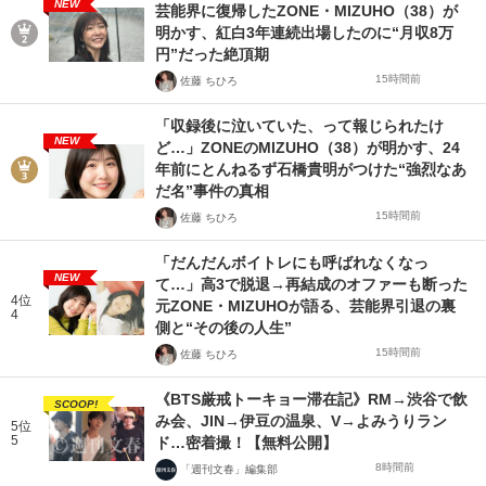
NEW
芸能界に復帰したZONE・MIZUHO（38）が
明かす、紅白3年連続出場したのに“月収8万
円”だった絶頂期
15時間前
佐藤 ちひろ
「収録後に泣いていた、って報じられたけ
NEW
ど…」ZONEのMIZUHO（38）が明かす、24
年前にとんねるず石橋貴明がつけた“強烈なあ
だ名”事件の真相
15時間前
佐藤 ちひろ
「だんだんボイトレにも呼ばれなくなっ
NEW
て…」高3で脱退→再結成のオファーも断った
4位
元ZONE・MIZUHOが語る、芸能界引退の裏
4
側と“その後の人生”
15時間前
佐藤 ちひろ
《BTS厳戒トーキョー滞在記》RM→渋谷で飲
SCOOP!
み会、JIN→伊豆の温泉、V→よみうりラン
5位
5
ド…密着撮！【無料公開】
8時間前
「週刊文春」編集部