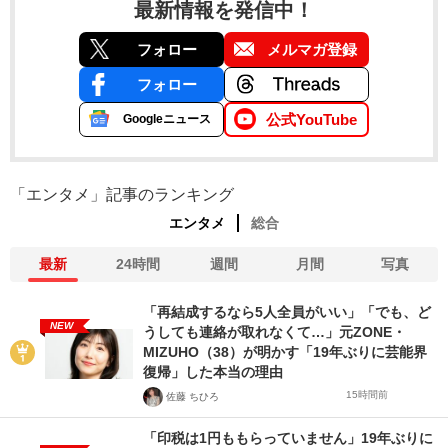
最新情報を発信中！
フォロー
メルマガ登録
フォロー
公式YouTube
Googleニュース
「エンタメ」記事のランキング
エンタメ
総合
最新
24時間
週間
月間
写真
「再結成するなら5人全員がいい」「でも、ど
NEW
うしても連絡が取れなくて…」元ZONE・
MIZUHO（38）が明かす「19年ぶりに芸能界
復帰」した本当の理由
15時間前
佐藤 ちひろ
「印税は1円ももらっていません」19年ぶりに