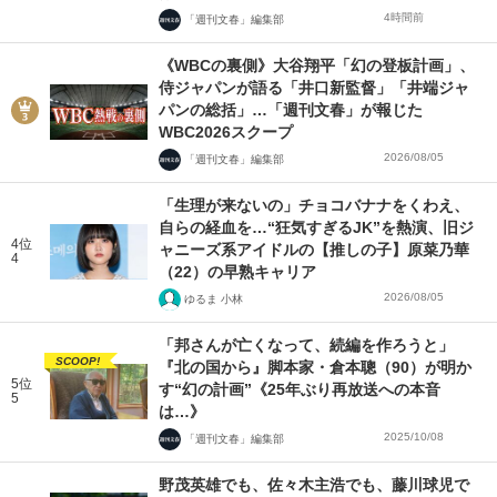
4時間前
「週刊文春」編集部
《WBCの裏側》大谷翔平「幻の登板計画」、
侍ジャパンが語る「井口新監督」「井端ジャ
パンの総括」…「週刊文春」が報じた
WBC2026スクープ
2026/08/05
「週刊文春」編集部
「生理が来ないの」チョコバナナをくわえ、
自らの経血を…“狂気すぎるJK”を熱演、旧ジ
4位
ャニーズ系アイドルの【推しの子】原菜乃華
4
（22）の早熟キャリア
2026/08/05
ゆるま 小林
「邦さんが亡くなって、続編を作ろうと」
SCOOP!
『北の国から』脚本家・倉本聰（90）が明か
5位
す“幻の計画”《25年ぶり再放送への本音
5
は…》
2025/10/08
「週刊文春」編集部
野茂英雄でも、佐々木主浩でも、藤川球児で