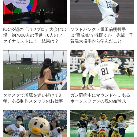
IOC公認の「パワプロ」大会に出
ソフトバンク・重田倫明投手
場 約7000人の予選→8人のフ
は“育成魂”で花開くか 先輩・千
ァイナリストに！ 結果は？
賀滉大投手から学んだこと
タマスタで若鷹を追い続けて9
ガン闘病中にマウンドへ…ある
年、ある制作スタッフのお仕事
ホークスファンの魂の始球式