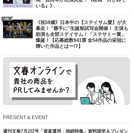
いる』》
PR
《祝59歳》日本中の【ステイサム愛】が大
暴走！ “勝手に”生誕祭試写会開催！ 主演も
助演も全部ステイサム！「ステサミー賞」
爆誕！【応募総数941票 全54作品の栄冠に
輝いた作品とはー!?】
PRESENT & EVENT
週刊文春7月2日号「資産運用・相続特集」資料請求＆プレゼン