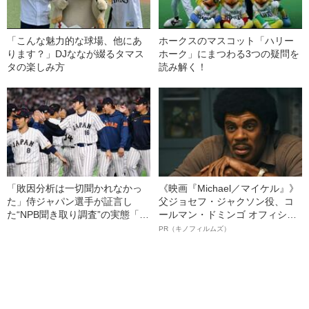
「こんな魅力的な球場、他にあ
ホークスのマスコット「ハリー
ります？」DJななが綴るタマス
ホーク」にまつわる3つの疑問を
タの楽しみ方
読み解く！
「敗因分析は一切聞かれなかっ
《映画『Michael／マイケル』》
た」侍ジャパン選手が証言し
父ジョセフ・ジャクソン役、コ
た“NPB聞き取り調査”の実態「選
ールマン・ドミンゴ オフィシャ
手から次期監督の要求は…」
ルインタビュー“観客を魅了した
PR（キノフィルムズ）
名優、複雑な父親像への想いを
語る”《日本興収70億円突破》