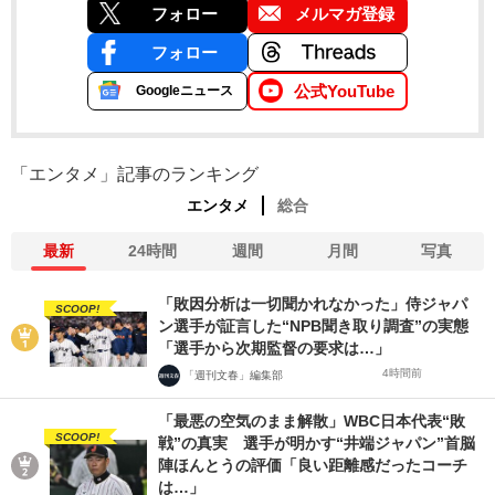
フォロー
メルマガ登録
フォロー
公式YouTube
Googleニュース
「エンタメ」記事のランキング
エンタメ
総合
最新
24時間
週間
月間
写真
「敗因分析は一切聞かれなかった」侍ジャパ
SCOOP!
ン選手が証言した“NPB聞き取り調査”の実態
「選手から次期監督の要求は…」
4時間前
「週刊文春」編集部
「最悪の空気のまま解散」WBC日本代表“敗
SCOOP!
戦”の真実 選手が明かす“井端ジャパン”首脳
陣ほんとうの評価「良い距離感だったコーチ
は…」