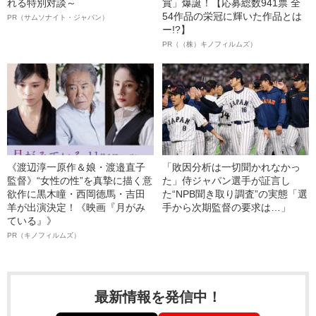
れる特別対談～
賞」爆誕！【応募総数941票 全
54作品の栄冠に輝いた作品とは
PR（サムソナイト・ジャパン）
ー!?】
PR（（株）キノフィルムズ）
《渡辺淳一原作＆娘・渡邉直子
「敗因分析は一切聞かれなかっ
監督》“女性の性”を真摯に描く意
た」侍ジャパン選手が証言し
欲作に黒木瞳・西岡德馬・吉田
た“NPB聞き取り調査”の実態「選
羊が出演決定！《映画『月がみ
手から次期監督の要求は…」
ている』》
PR（キノフィルムズ）
最新情報を発信中！