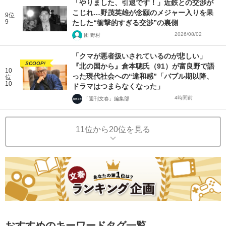
「やりました、引退です！」近鉄との交渉が
こじれ…野茂英雄が念願のメジャー入りを果
9位
9
たした“衝撃的すぎる交渉”の裏側
2026/08/02
団 野村
「クマが悪者扱いされているのが悲しい」
SCOOP!
『北の国から』倉本聰氏（91）が富良野で語
10
った現代社会への“違和感”「バブル期以降、
位
10
ドラマはつまらなくなった」
4時間前
「週刊文春」編集部
11位から20位を見る
おすすめのキーワードタグ一覧