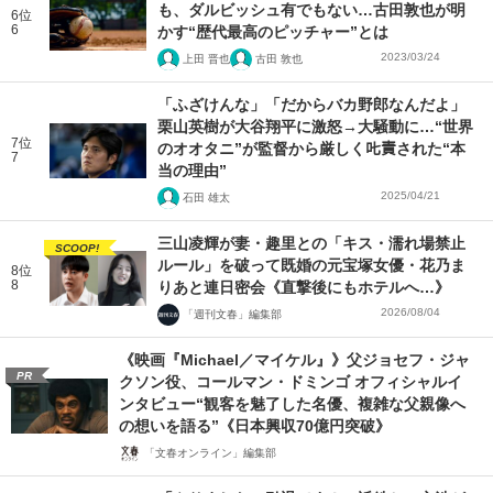
も、ダルビッシュ有でもない…古田敦也が明
6位
6
かす“歴代最高のピッチャー”とは
2023/03/24
上田 晋也
古田 敦也
「ふざけんな」「だからバカ野郎なんだよ」
栗山英樹が大谷翔平に激怒→大騒動に…“世界
7位
のオオタニ”が監督から厳しく𠮟責された“本
7
当の理由”
2025/04/21
石田 雄太
三山凌輝が妻・趣里との「キス・濡れ場禁止
SCOOP!
ルール」を破って既婚の元宝塚女優・花乃ま
8位
8
りあと連日密会《直撃後にもホテルへ…》
2026/08/04
「週刊文春」編集部
《映画『Michael／マイケル』》父ジョセフ・ジャ
PR
クソン役、コールマン・ドミンゴ オフィシャルイ
ンタビュー“観客を魅了した名優、複雑な父親像へ
の想いを語る”《日本興収70億円突破》
「文春オンライン」編集部