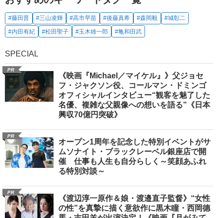
#藤田晋
#三山凌輝
#高市早苗
#後藤真希
#森岡毅
#城彰二
#内田有紀
#松田聖子
#玉木雄一郎
#亀和田武
SPECIAL
PR
《映画『Michael／マイケル』》父ジョセ
フ・ジャクソン役、コールマン・ドミンゴ
オフィシャルインタビュー“観客を魅了した
名優、複雑な父親像への想いを語る”《日本
興収70億円突破》
PR
オープン1周年を記念した特別イベントがサ
ムソナイト・ブラックレーベル銀座店で開
催 仕事も人生も自分らしく～笑顔あふれ
る特別対談～
PR
《渡辺淳一原作＆娘・渡邉直子監督》“女性
の性”を真摯に描く意欲作に黒木瞳・西岡德
馬・吉田羊が出演決定！《映画『月がみて