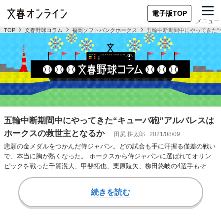
電子版TOP
メニュー
TOP
文春野球コラム
福岡ソフトバンクホークス
五輪中断期間中にやってきた“
五輪中断期間中にやってきた“キューバ砲”アルバレスは
ホークスの救世主となるか
田尻 耕太郎
2021/08/09
悲願の金メダルをつかんだ侍ジャパン。どの試合も手に汗握る僅差の戦い
で、本当に胸が熱くなった。 ホークスから侍ジャパンに選ばれてオリン
ピックを戦った千賀滉大、甲斐拓也、栗原陵矢、柳田悠岐の4選手もそれ
ぞれに輝きを放っ…
続きを読む