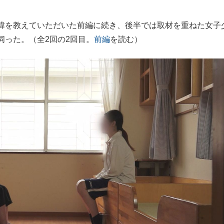
緯を教えていただいた前編に続き、後半では取材を重ねた女子
伺った。（全2回の2回目。
前編
を読む）