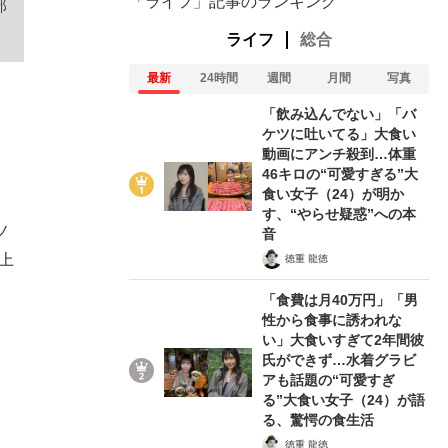
「ライフ」記事のランキング
部
ライフ
総合
最新
24時間
週間
月間
写真
「飲み込んでない」「バ
ケツに吐いてる」大食い
動画にアンチ殺到…体重
46キロの“可愛すぎる”大
食い女子（24）が明か
す、“やらせ疑惑”への本
ノ
音
上
徳重 龍徳
「食費は月40万円」「男
性から食事に誘われな
い」大食いすぎて2年間彼
氏ができず…水着グラビ
アも話題の“可愛すぎ
る”大食い女子（24）が語
る、驚愕の食生活
徳重 龍徳