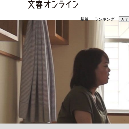
新着
ランキング
カテ
スクープ
ニュー
おすすめのキ
#藤田晋
#三
#玉木雄一郎
「90%は失敗する。でも…」本田圭佑が初め
終戦から81年