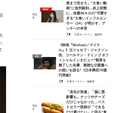
便まで見せろ」“大食い動
画”に批判殺到→炎上状態
NEW
に…体重46キロの“可愛す
8位
院
8
ぎる”大食いインフルエン
サー（24）が明かす、ア
ンチへの本音
「文春オンライン」編集部
的
っ
《映画『Michael／マイケ
て
ル』》父ジョセフ・ジャクソン
役、コールマン・ドミンゴ オフ
PR
ィシャルインタビュー“観客を
魅了した名優、複雑な父親像へ
の想いを語る”《日本興収70億
円突破》
「文春オンライン」編集部
「老化が加速」「脳に悪
影響も」ナッツやチーズ
だけじゃなかった…ベス
9位
トセラー医師が「できる
9
だけ避けたい」と語る“食