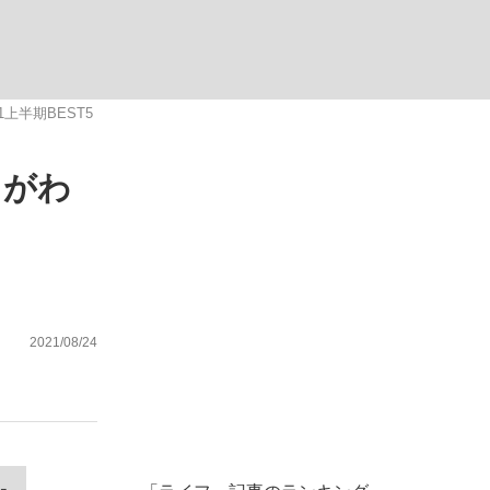
ない資産運用のすべて
上半期BEST5
」がわ
が悲しい」『北の国から』倉本聰氏（91...
2021/08/24