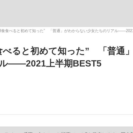
いまさら聞け
3食食べると初めて知った” 「普通」がわからない少女たちのリアル――2021
食べると初めて知った” 「普通
手が証言した“NPB聞...
「クマが悪者扱いされているの
―2021上半期BEST5
もっと見る
カー日本代表・森保一監督...