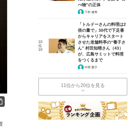
べ物”の正体
下村 健寿
「トルドーさんの料理は2
倍の量で」30代で下足番
からキャリアをスタート
10
させた老舗料亭の“養子さ
位
ん” 村田知晴さん（43）
10
が、広島サミットで料理
をつくるまで
中岡 愛子
11位から20位を見る
置