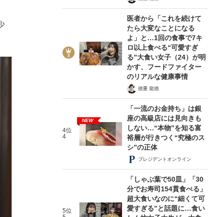
医者から「これを続けて
少
たら大変なことになる
よ」と…1回の食事で7キ
ロ以上食べる“可愛すぎ
る”大食い女子（24）が明
かす、フードファイター
のリアルな健康事情
徳重 龍徳
「一流のお金持ち」は銀
座の高級店には見向きも
NEW
しない…“本物”を知る富
4位
4
裕層が行きつく“究極のス
シ”の正体
プレジデントオンライン
「しゃぶ葉で50皿」「30
分でお寿司154貫食べる」
超大食いなのに“細くて可
愛すぎる”と話題に…食い
5位