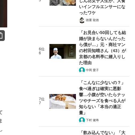
5
しん坊女子大生が、大食
いインフルエンサーにな
ったワケ
徳重 龍徳
「お見合い50回しても結
婚が決まらないんだった
ら僕が…」元・商社マン
6位
の村田知晴さん（43）が
6
京都の名料亭に婿入りし
た理由
中岡 愛子
「こんなに少ないの？」
食べ過ぎは確実に悪影
響…小腹が空いたらナッ
7位
ツやチーズを食べる人が
7
知らない「本当の適正
て
量」
ま
下村 健寿
し
「飲み込んでない」「大