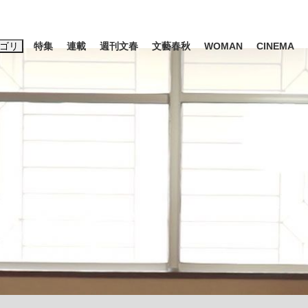
ゴリ
特集
連載
週刊文春
文藝春秋
WOMAN
CINEMA
キーワード入力
ス
エンタメ
ライフ
ビジネス
ーワードタグ一覧
山凌輝
#高市早苗
#後藤真希
#森岡毅
#城彰二
#内田有紀
観る将棋、読
#亀和田武
て明かした日本代表監督に...
「最悪の空気のまま解散」W