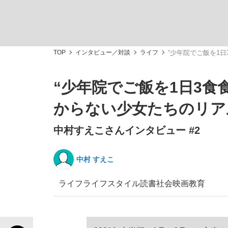
TOP
インタビュー／対談
ライフ
“少年院でご飯を1日
“少年院でご飯を1日3食
「敗因分析は一切聞かれなかった」侍ジャパン選
キングの誕生を、目撃せよ。
からない少女たちのリアル―
中村すえこさんインタビュー #2
中村 すえこ
the Style
ライフ
ライフスタイル
読書
社会
映画
教育
「目標達成できなかったからと言って…」サッ