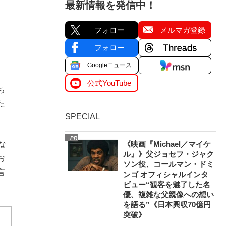
最新情報を発信中！
フォロー
メルマガ登録
フォロー
Googleニュース
公式YouTube
ち
た
SPECIAL
PR
な
《映画『Michael／マイケ
ル』》父ジョセフ・ジャク
お
ソン役、コールマン・ドミ
言
ンゴ オフィシャルインタ
ビュー“観客を魅了した名
優、複雑な父親像への想い
を語る”《日本興収70億円
突破》