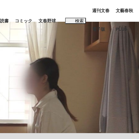
週刊文春
文藝春秋
読書
コミック
文春野球
検索
電子版
PLUS
インタビュー
読書
#松田聖子
む将棋
BC日本代表“敗戦”の真実 選手が明かす...