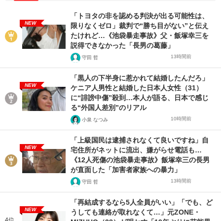
「トヨタの非を認める判決が出る可能性は、
NEW
限りなくゼロ」裁判で“勝ち目がない”と伝え
たけれど…《池袋暴走事故》父・飯塚幸三を
説得できなかった「長男の葛藤」
13時間前
守田 哲
「黒人の下半身に惹かれて結婚したんだろ」
NEW
ケニア人男性と結婚した日本人女性（31）
に“誹謗中傷”殺到…本人が語る、日本で感じ
る“外国人差別”のリアル
10時間前
小泉 なつみ
「上級国民は逮捕されなくて良いですね」自
NEW
宅住所がネットに流出、嫌がらせ電話も…
《12人死傷の池袋暴走事故》飯塚幸三の長男
が直面した「加害者家族への暴力」
13時間前
守田 哲
「再結成するなら5人全員がいい」「でも、ど
NEW
うしても連絡が取れなくて…」元ZONE・
4位