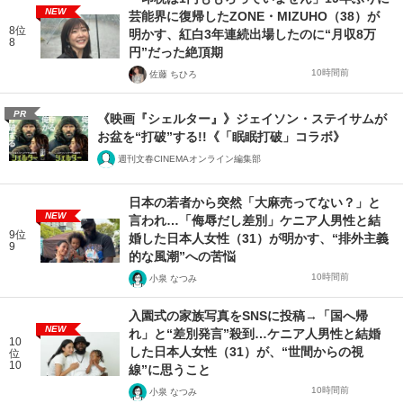
NEW
芸能界に復帰したZONE・MIZUHO（38）が
8位
明かす、紅白3年連続出場したのに“月収8万
8
円”だった絶頂期
10時間前
佐藤 ちひろ
PR
《映画『シェルター』》ジェイソン・ステイサムが
お盆を“打破”する!!《「眠眠打破」コラボ》
週刊文春CINEMAオンライン編集部
日本の若者から突然「大麻売ってない？」と
NEW
言われ…「侮辱だし差別」ケニア人男性と結
9位
婚した日本人女性（31）が明かす、“排外主義
9
的な風潮”への苦悩
10時間前
小泉 なつみ
入園式の家族写真をSNSに投稿→「国へ帰
NEW
れ」と“差別発言”殺到…ケニア人男性と結婚
10
した日本人女性（31）が、“世間からの視
位
10
線”に思うこと
10時間前
小泉 なつみ