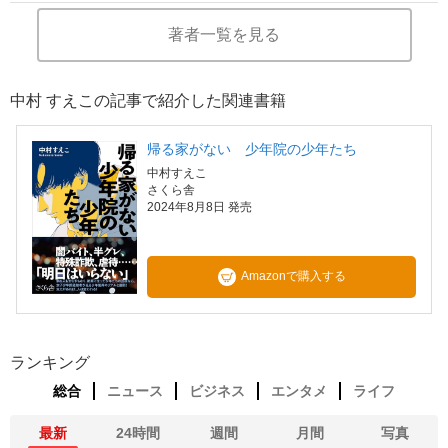
著者一覧を見る
中村 すえこの記事で紹介した関連書籍
帰る家がない 少年院の少年たち
中村すえこ
さくら舎
2024年8月8日 発売
Amazonで購入する
ランキング
総合
ニュース
ビジネス
エンタメ
ライフ
最新
24時間
週間
月間
写真