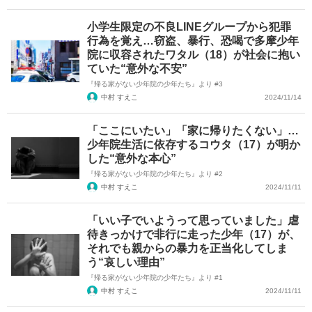
小学生限定の不良LINEグループから犯罪
行為を覚え…窃盗、暴行、恐喝で多摩少年
院に収容されたワタル（18）が社会に抱い
ていた“意外な不安”
『帰る家がない少年院の少年たち』より #3
中村 すえこ
2024/11/14
「ここにいたい」「家に帰りたくない」…
少年院生活に依存するコウタ（17）が明か
した“意外な本心”
『帰る家がない少年院の少年たち』より #2
中村 すえこ
2024/11/11
「いい子でいようって思っていました」虐
待きっかけで非行に走った少年（17）が、
それでも親からの暴力を正当化してしま
う“哀しい理由”
『帰る家がない少年院の少年たち』より #1
中村 すえこ
2024/11/11