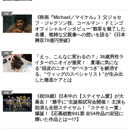
PR
《映画『Michael／マイケル』》父ジョセ
フ・ジャクソン役、コールマン・ドミンゴ
オフィシャルインタビュー“観客を魅了した
名優、複雑な父親像への想いを語る”《日本
興収70億円突破》
PR
「えっ、こんなに変わるの？」36歳男性ラ
イターのニオイが激変！ 夏場に気にな
る“頭皮のニオイ”や“ベタつき”を解消す
る、“ウィッグのスペシャリスト”が生み出
した徹底ケアとは
PR
《祝59歳》日本中の【ステイサム愛】が大
暴走！ “勝手に”生誕祭試写会開催！ 主演も
助演も全部ステイサム！「ステサミー賞」
爆誕！【応募総数941票 全54作品の栄冠に
輝いた作品とはー!?】