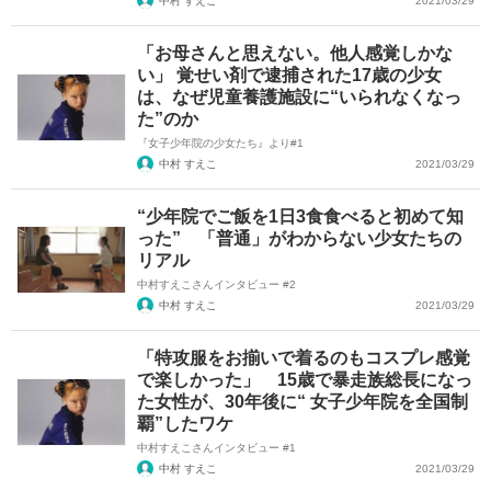
中村 すえこ
2021/03/29
「お母さんと思えない。他人感覚しかな
い」 覚せい剤で逮捕された17歳の少女
は、なぜ児童養護施設に“いられなくなっ
た”のか
『女子少年院の少女たち』より#1
中村 すえこ
2021/03/29
“少年院でご飯を1日3食食べると初めて知
った” 「普通」がわからない少女たちの
リアル
中村すえこさんインタビュー #2
中村 すえこ
2021/03/29
「特攻服をお揃いで着るのもコスプレ感覚
で楽しかった」 15歳で暴走族総長になっ
た女性が、30年後に“ 女子少年院を全国制
覇”したワケ
中村すえこさんインタビュー #1
中村 すえこ
2021/03/29