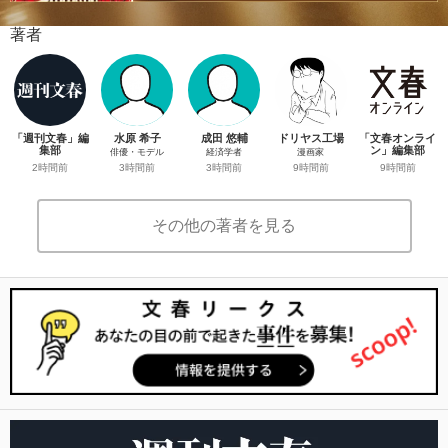
著者
「週刊文春」編
水原 希子
成田 悠輔
ドリヤス工場
「文春オンライ
集部
ン」編集部
俳優・モデル
経済学者
漫画家
2時間前
9時間前
3時間前
3時間前
9時間前
その他の著者を見る