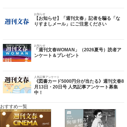
お知らせ
【お知らせ】「週刊文春」記者を騙る「な
りすましメール」にご注意ください
お知らせ
「週刊文春WOMAN」（2026夏号）読者ア
ンケート＆プレゼント
人気記事アンケート
《図書カード5000円分が当たる》週刊文春8
月13日・20日号 人気記事アンケート募集
中！
おすすめ一覧