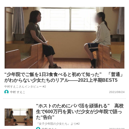
“少年院でご飯を1日3食食べると初めて知った” 「普通」
がわからない少女たちのリアル――2021上半期BEST5
中村すえこさんインタビュー #2
中村 すえこ
2021/08/24
“ホストのためにパパ活を頑張れる” 高校
生で600万円を貢いだ少女が少年院で語っ
た“告白”
『女子少年院の少女たち』より#2