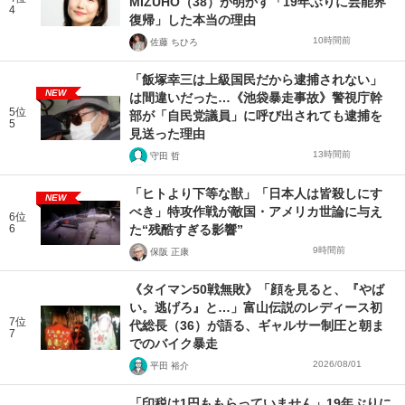
MIZUHO（38）が明かす「19年ぶりに芸能界
4
復帰」した本当の理由
10時間前
佐藤 ちひろ
「飯塚幸三は上級国民だから逮捕されない」
NEW
は間違いだった…《池袋暴走事故》警視庁幹
5位
部が「自民党議員」に呼び出されても逮捕を
5
見送った理由
13時間前
守田 哲
「ヒトより下等な獣」「日本人は皆殺しにす
NEW
べき」特攻作戦が敵国・アメリカ世論に与え
6位
6
た“残酷すぎる影響”
9時間前
保阪 正康
《タイマン50戦無敗》「顔を見ると、『やば
い。逃げろ』と…」富山伝説のレディース初
7位
代総長（36）が語る、ギャルサー制圧と朝ま
7
でのバイク暴走
2026/08/01
平田 裕介
「印税は1円ももらっていません」19年ぶりに