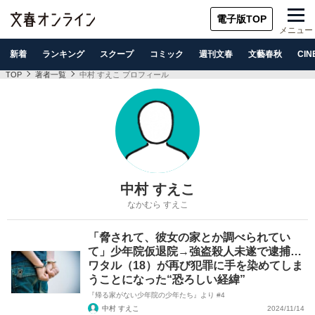
電子版TOP
メニュー
新着
ランキング
スクープ
コミック
週刊文春
文藝春秋
CIN
TOP
著者一覧
中村 すえこ プロフィール
中村 すえこ
なかむら すえこ
「脅されて、彼女の家とか調べられてい
て」少年院仮退院→強盗殺人未遂で逮捕…
ワタル（18）が再び犯罪に手を染めてしま
うことになった“恐ろしい経緯”
『帰る家がない少年院の少年たち』より #4
中村 すえこ
2024/11/14