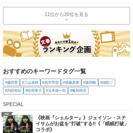
11位から20位を見る
おすすめのキーワードタグ一覧
#藤田晋
#三山凌輝
#高市早苗
#後藤真希
#森岡毅
#城彰二
#内田有紀
#松田聖子
#玉木雄一郎
#亀和田武
SPECIAL
PR
《映画『シェルター』》ジェイソン・ステ
イサムがお盆を“打破”する!!《「眠眠打破」
コラボ》