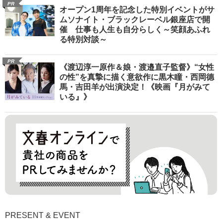
PR
オープン1周年を記念した特別イベントがサ
ムソナイト・ブラックレーベル銀座店で開
催 仕事も人生も自分らしく～笑顔あふれ
る特別対談～
PR
《渡辺淳一原作＆娘・渡邉直子監督》“女性
の性”を真摯に描く意欲作に黒木瞳・西岡德
馬・吉田羊が出演決定！《映画『月がみて
いる』》
PRESENT & EVENT