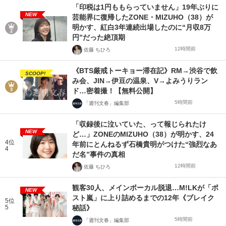
「印税は1円ももらっていません」19年ぶりに
NEW
芸能界に復帰したZONE・MIZUHO（38）が
明かす、紅白3年連続出場したのに“月収8万
円”だった絶頂期
12時間前
佐藤 ちひろ
《BTS厳戒トーキョー滞在記》RM→渋谷で飲
SCOOP!
み会、JIN→伊豆の温泉、V→よみうりラン
ド…密着撮！【無料公開】
5時間前
「週刊文春」編集部
「収録後に泣いていた、って報じられたけ
NEW
ど…」ZONEのMIZUHO（38）が明かす、24
4位
年前にとんねるず石橋貴明がつけた“強烈なあ
4
だ名”事件の真相
12時間前
佐藤 ちひろ
観客30人、メインボーカル脱退…M!LKが「ポ
NEW
スト嵐」に上り詰めるまでの12年《ブレイク
5位
5
秘話》
5時間前
「週刊文春」編集部