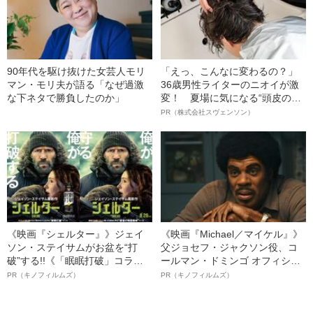
90年代を駆け抜けた女芸人モリ
「えっ、こんなに変わるの？」
マン・モリ夫が語る「なぜ過激
36歳男性ライターのニオイが激
な下ネタで勝負したのか」
変！ 夏場に気になる“頭皮のニ
オイ”や“ベタつき”を解消す
PR（株式会社スヴェンソン）
る、“ウィッグのスペシャリス
ト”が生み出した徹底ケアとは
《映画『シェルター』》ジェイ
《映画『Michael／マイケル』》
ソン・ステイサムがお盆を“打
父ジョセフ・ジャクソン役、コ
破”する!!《「眠眠打破」コラ
ールマン・ドミンゴ オフィシャ
ボ》
ルインタビュー“観客を魅了した
PR（キノフィルムズ）
PR（キノフィルムズ）
名優、複雑な父親像への想いを
語る”《日本興収70億円突破》