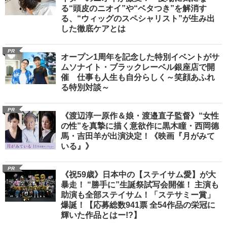
る“頭皮のニオイ”や“ベタつき”を解消す
る、“ウィッグのスペシャリスト”が生み出
した徹底ケアとは
PR
オープン1周年を記念した特別イベントがサ
ムソナイト・ブラックレーベル銀座店で開
催 仕事も人生も自分らしく～笑顔あふれ
る特別対談～
PR
《渡辺淳一原作＆娘・渡邉直子監督》“女性
の性”を真摯に描く意欲作に黒木瞳・西岡德
馬・吉田羊が出演決定！《映画『月がみて
いる』》
PR
《祝59歳》日本中の【ステイサム愛】が大
暴走！ “勝手に”生誕祭試写会開催！ 主演も
助演も全部ステイサム！「ステサミー賞」
爆誕！【応募総数941票 全54作品の栄冠に
輝いた作品とはー!?】