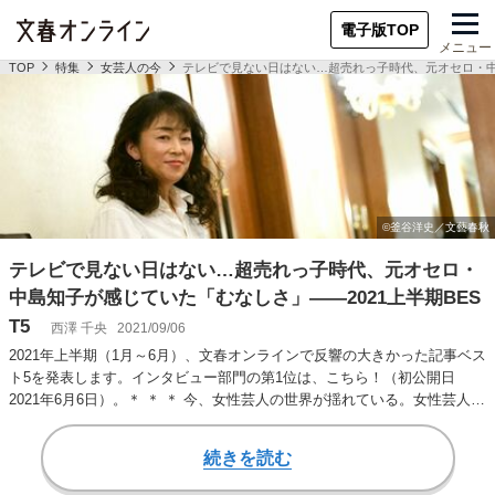
電子版TOP
メニュー
TOP
特集
女芸人の今
テレビで見ない日はない…超売れっ子時代、元オセロ・中島
テレビで見ない日はない…超売れっ子時代、元オセロ・
中島知子が感じていた「むなしさ」――2021上半期BES
T5
西澤 千央
2021/09/06
2021年上半期（1月～6月）、文春オンラインで反響の大きかった記事ベス
ト5を発表します。インタビュー部門の第1位は、こちら！（初公開日
2021年6月6日）。＊ ＊ ＊ 今、女性芸人の世界が揺れている。女性芸人と
い…
続きを読む