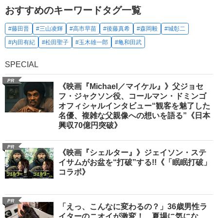
おすすめのキーワードタグ一覧
#藤田晋
#三山凌輝
#高市早苗
#後藤真希
#森岡毅
#城彰二
#内田有紀
#松田聖子
#玉木雄一郎
#亀和田武
SPECIAL
PR
《映画『Michael／マイケル』》父ジョセ
フ・ジャクソン役、コールマン・ドミンゴ
オフィシャルインタビュー“観客を魅了した
名優、複雑な父親像への想いを語る”《日本
興収70億円突破》
PR
《映画『シェルター』》ジェイソン・ステ
イサムがお盆を“打破”する!!《「眠眠打破」
コラボ》
PR
「えっ、こんなに変わるの？」36歳男性ラ
イターのニオイが激変！ 夏場に気にな