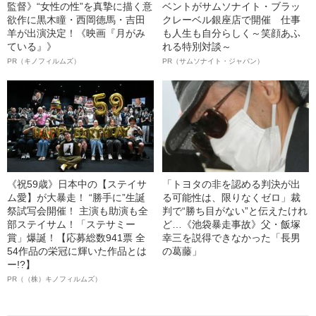
監督》“女性の性”を真摯に描く意
ベントがサムソナイト・ブラッ
欲作に黒木瞳・西岡德馬・吉田
クレーベル銀座店で開催 仕事
羊が出演決定！《映画『月がみ
も人生も自分らしく～笑顔あふ
ている』》
れる特別対談～
PR（キノフィルムズ）
PR（サムソナイト・ジャパン）
《祝59歳》日本中の【ステイサ
「トヨタの非を認める判決が出
ム愛】が大暴走！ “勝手に”生誕
る可能性は、限りなくゼロ」裁
祭試写会開催！ 主演も助演も全
判で“勝ち目がない”と伝えたけれ
部ステイサム！「ステサミー
ど…《池袋暴走事故》父・飯塚
賞」爆誕！【応募総数941票 全
幸三を説得できなかった「長男
54作品の栄冠に輝いた作品とは
の葛藤」
ー!?】
PR（（株）キノフィルムズ）