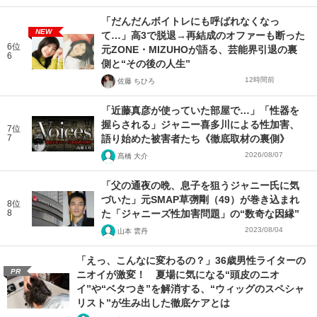
「だんだんボイトレにも呼ばれなくなっ
NEW
て…」高3で脱退→再結成のオファーも断った
6位
元ZONE・MIZUHOが語る、芸能界引退の裏
6
側と“その後の人生”
12時間前
佐藤 ちひろ
「近藤真彦が使っていた部屋で…」「性器を
握らされる」ジャニー喜多川による性加害、
7位
7
語り始めた被害者たち《徹底取材の裏側》
2026/08/07
髙橋 大介
「父の通夜の晩、息子を狙うジャニー氏に気
づいた」元SMAP草彅剛（49）が巻き込まれ
8位
8
た「ジャニーズ性加害問題」の“数奇な因縁”
2023/08/04
山本 雲丹
「えっ、こんなに変わるの？」36歳男性ライターの
PR
ニオイが激変！ 夏場に気になる“頭皮のニオ
イ”や“ベタつき”を解消する、“ウィッグのスペシャ
リスト”が生み出した徹底ケアとは