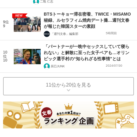
二瓶 仁志
BTSトーキョー滞在密着、TWICE・MISAMO
NEW
秘録、ルセラフィム焼肉デート撮…週刊文春
9位
9
が報じた韓国スターの素顔
5時間前
「週刊文春」編集部
「パートナーが一晩中セックスしていて寝ら
10
れない」と解散に至った女子ペアも…オリン
位
ピック選手村の“知られざる性事情”とは
10
2024/07/30
辰巳JUNK
11位から20位を見る