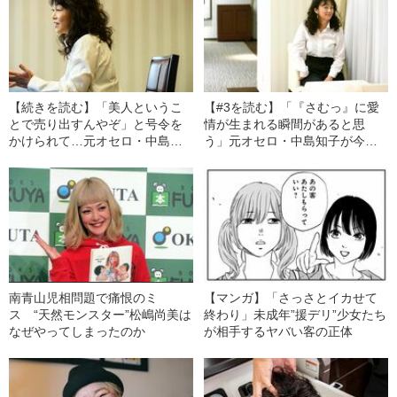
【続きを読む】「美人というこ
【#3を読む】「『さむっ』に愛
とで売り出すんやぞ」と号令を
情が生まれる瞬間があると思
かけられて…元オセロ・中島知
う」元オセロ・中島知子が今の
子が語る芸人と容姿の関係
テレビに思うこと
南青山児相問題で痛恨のミ
【マンガ】「さっさとイカせて
ス “天然モンスター”松嶋尚美は
終わり」未成年”援デリ”少女たち
なぜやってしまったのか
が相手するヤバい客の正体