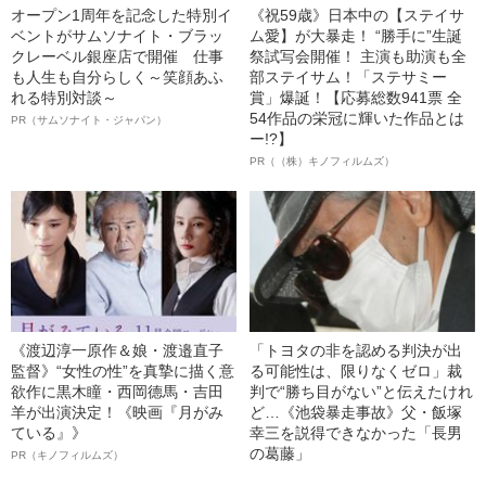
オープン1周年を記念した特別イ
《祝59歳》日本中の【ステイサ
ベントがサムソナイト・ブラッ
ム愛】が大暴走！ “勝手に”生誕
クレーベル銀座店で開催 仕事
祭試写会開催！ 主演も助演も全
も人生も自分らしく～笑顔あふ
部ステイサム！「ステサミー
れる特別対談～
賞」爆誕！【応募総数941票 全
54作品の栄冠に輝いた作品とは
PR（サムソナイト・ジャパン）
ー!?】
PR（（株）キノフィルムズ）
《渡辺淳一原作＆娘・渡邉直子
「トヨタの非を認める判決が出
監督》“女性の性”を真摯に描く意
る可能性は、限りなくゼロ」裁
欲作に黒木瞳・西岡德馬・吉田
判で“勝ち目がない”と伝えたけれ
羊が出演決定！《映画『月がみ
ど…《池袋暴走事故》父・飯塚
ている』》
幸三を説得できなかった「長男
の葛藤」
PR（キノフィルムズ）