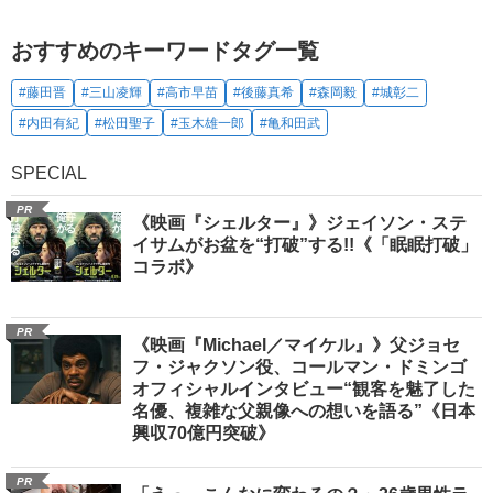
おすすめのキーワードタグ一覧
#藤田晋
#三山凌輝
#高市早苗
#後藤真希
#森岡毅
#城彰二
#内田有紀
#松田聖子
#玉木雄一郎
#亀和田武
SPECIAL
PR
《映画『シェルター』》ジェイソン・ステ
イサムがお盆を“打破”する!!《「眠眠打破」
コラボ》
PR
《映画『Michael／マイケル』》父ジョセ
フ・ジャクソン役、コールマン・ドミンゴ
オフィシャルインタビュー“観客を魅了した
名優、複雑な父親像への想いを語る”《日本
興収70億円突破》
PR