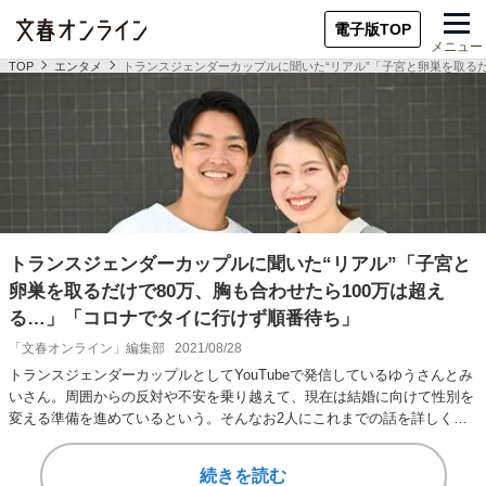
電子版TOP
メニュー
TOP
エンタメ
トランスジェンダーカップルに聞いた“リアル”「子宮と卵巣を取るだ
トランスジェンダーカップルに聞いた“リアル”「子宮と
卵巣を取るだけで80万、胸も合わせたら100万は超え
る…」「コロナでタイに行けず順番待ち」
「文春オンライン」編集部
2021/08/28
トランスジェンダーカップルとしてYouTubeで発信しているゆうさんとみ
いさん。周囲からの反対や不安を乗り越えて、現在は結婚に向けて性別を
変える準備を進めているという。そんなお2人にこれまでの話を詳しく聞
いた。（全…
続きを読む