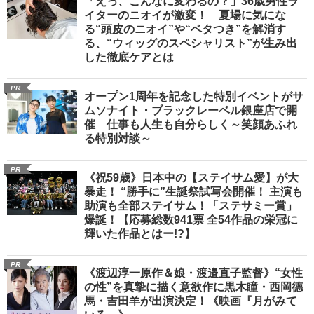
「えっ、こんなに変わるの？」36歳男性ラ
イターのニオイが激変！ 夏場に気にな
る“頭皮のニオイ”や“ベタつき”を解消す
る、“ウィッグのスペシャリスト”が生み出
した徹底ケアとは
PR
オープン1周年を記念した特別イベントがサ
ムソナイト・ブラックレーベル銀座店で開
催 仕事も人生も自分らしく～笑顔あふれ
る特別対談～
PR
《祝59歳》日本中の【ステイサム愛】が大
暴走！ “勝手に”生誕祭試写会開催！ 主演も
助演も全部ステイサム！「ステサミー賞」
爆誕！【応募総数941票 全54作品の栄冠に
輝いた作品とはー!?】
PR
《渡辺淳一原作＆娘・渡邉直子監督》“女性
の性”を真摯に描く意欲作に黒木瞳・西岡德
馬・吉田羊が出演決定！《映画『月がみて