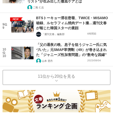
リスト”が生み出した徹底ケアとは
二瓶 仁志
BTSトーキョー滞在密着、TWICE・MISAMO
NEW
秘録、ルセラフィム焼肉デート撮…週刊文春
9位
9
が報じた韓国スターの素顔
6時間前
「週刊文春」編集部
「父の通夜の晩、息子を狙うジャニー氏に気
10
づいた」元SMAP草彅剛（49）が巻き込まれ
位
た「ジャニーズ性加害問題」の“数奇な因縁”
10
2023/08/04
山本 雲丹
11位から20位を見る