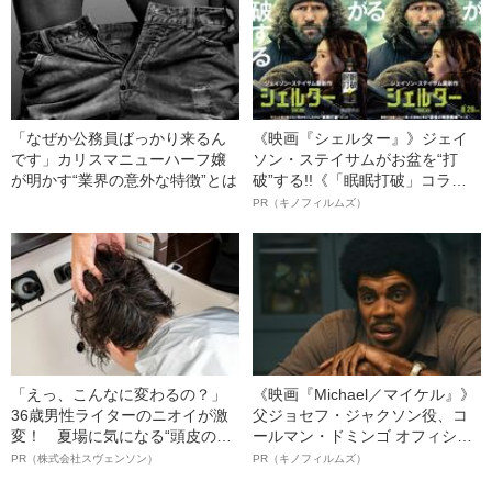
「なぜか公務員ばっかり来るん
《映画『シェルター』》ジェイ
です」カリスマニューハーフ嬢
ソン・ステイサムがお盆を“打
が明かす“業界の意外な特徴”とは
破”する!!《「眠眠打破」コラ
ボ》
PR（キノフィルムズ）
「えっ、こんなに変わるの？」
《映画『Michael／マイケル』》
36歳男性ライターのニオイが激
父ジョセフ・ジャクソン役、コ
変！ 夏場に気になる“頭皮のニ
ールマン・ドミンゴ オフィシャ
オイ”や“ベタつき”を解消す
ルインタビュー“観客を魅了した
PR（株式会社スヴェンソン）
PR（キノフィルムズ）
る、“ウィッグのスペシャリス
名優、複雑な父親像への想いを