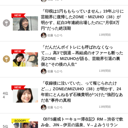
「印税は1円ももらっていません」19年ぶりに
NEW
芸能界に復帰したZONE・MIZUHO（38）が
明かす、紅白3年連続出場したのに“月収8万
円”だった絶頂期
13時間前
佐藤 ちひろ
「だんだんボイトレにも呼ばれなくなっ
NEW
て…」高3で脱退→再結成のオファーも断った
元ZONE・MIZUHOが語る、芸能界引退の裏
側と“その後の人生”
13時間前
佐藤 ちひろ
「収録後に泣いていた、って報じられたけ
NEW
ど…」ZONEのMIZUHO（38）が明かす、24
4位
年前にとんねるず石橋貴明がつけた“強烈なあ
4
だ名”事件の真相
13時間前
佐藤 ちひろ
《BTS厳戒トーキョー滞在記》RM→渋谷で飲
SCOOP!
み会、JIN→伊豆の温泉、V→よみうりラン
5位