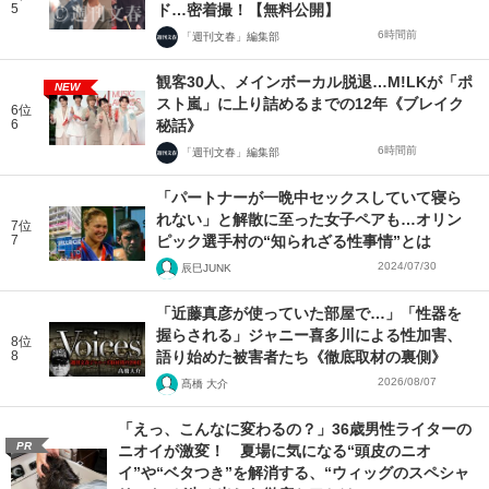
5
ド…密着撮！【無料公開】
6時間前
「週刊文春」編集部
観客30人、メインボーカル脱退…M!LKが「ポ
NEW
スト嵐」に上り詰めるまでの12年《ブレイク
6位
6
秘話》
6時間前
「週刊文春」編集部
「パートナーが一晩中セックスしていて寝ら
れない」と解散に至った女子ペアも…オリン
7位
7
ピック選手村の“知られざる性事情”とは
2024/07/30
辰巳JUNK
「近藤真彦が使っていた部屋で…」「性器を
握らされる」ジャニー喜多川による性加害、
8位
8
語り始めた被害者たち《徹底取材の裏側》
2026/08/07
髙橋 大介
「えっ、こんなに変わるの？」36歳男性ライターの
PR
ニオイが激変！ 夏場に気になる“頭皮のニオ
イ”や“ベタつき”を解消する、“ウィッグのスペシャ