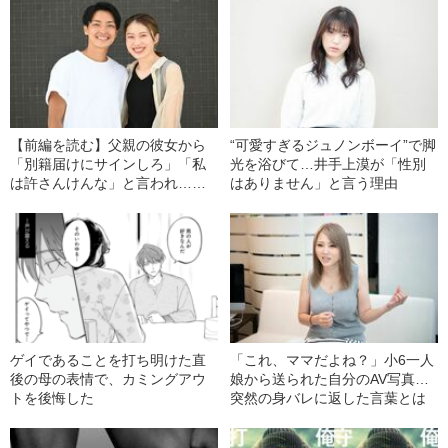
【前編を読む】父親の彼女から
“可愛すぎるジュノンボーイ”で脚
「別籍届けにサインしろ」「私
光を浴びて…井手上漠が「性別
は許さんけんな」と言われ…ト
はありません」と言う理由
ランスジェンダー・ゆうさん
（30）が経験した壮絶すぎる“カ
ミングアウト”
ゲイであることを打ち明けた直
「これ、ママだよね？」小6一人
後の母の表情で、カミングアウ
娘から送られた自分のAV写真…
トを後悔した
突然の身バレに返した言葉とは