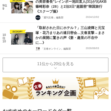
SCOOP!
の美容番長”レインボー池田直人(31)が元AKB
9位
篠崎彩奈（28）と2泊3日“超親密”韓国旅行
9
《スクープ撮》
2024/12/02
「週刊文春」編集部
「取材された日にホテル？」三山凌輝と元宝
SCOOP!
塚・花乃まりあの連日密会…文春直撃→まさ
10
かの展開に驚きの声《妻・趣里の不在中
位
10
に…》
2026/08/03
「文春オンライン」編集部
11位から20位を見る