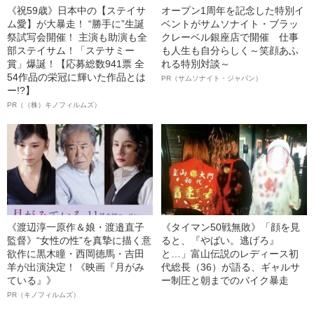
《祝59歳》日本中の【ステイサ
オープン1周年を記念した特別イ
ム愛】が大暴走！ “勝手に”生誕
ベントがサムソナイト・ブラッ
祭試写会開催！ 主演も助演も全
クレーベル銀座店で開催 仕事
部ステイサム！「ステサミー
も人生も自分らしく～笑顔あふ
賞」爆誕！【応募総数941票 全
れる特別対談～
54作品の栄冠に輝いた作品とは
PR（サムソナイト・ジャパン）
ー!?】
PR（（株）キノフィルムズ）
《渡辺淳一原作＆娘・渡邉直子
《タイマン50戦無敗》「顔を見
監督》“女性の性”を真摯に描く意
ると、『やばい。逃げろ』
欲作に黒木瞳・西岡德馬・吉田
と…」富山伝説のレディース初
羊が出演決定！《映画『月がみ
代総長（36）が語る、ギャルサ
ている』》
ー制圧と朝までのバイク暴走
PR（キノフィルムズ）