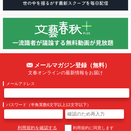
メールマガジン登録（無料）
文春オンラインの最新情報をお届け
メールアドレス
パスワード（半角英数6文字以上12文字以下）
利用規約を確認する
利用規約に同意します