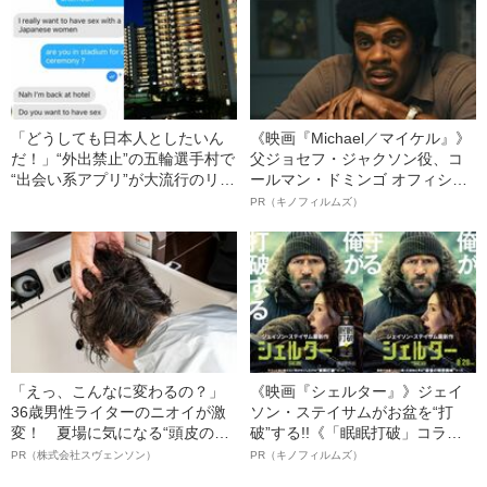
「どうしても日本人としたいん
《映画『Michael／マイケル』》
だ！」“外出禁止”の五輪選手村で
父ジョセフ・ジャクソン役、コ
“出会い系アプリ”が大流行のリア
ールマン・ドミンゴ オフィシャ
ル
ルインタビュー“観客を魅了した
PR（キノフィルムズ）
名優、複雑な父親像への想いを
語る”《日本興収70億円突破》
「えっ、こんなに変わるの？」
《映画『シェルター』》ジェイ
36歳男性ライターのニオイが激
ソン・ステイサムがお盆を“打
変！ 夏場に気になる“頭皮のニ
破”する!!《「眠眠打破」コラ
オイ”や“ベタつき”を解消す
ボ》
PR（株式会社スヴェンソン）
PR（キノフィルムズ）
る、“ウィッグのスペシャリス