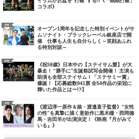
イサムがお盆を“打破”する!!《「眠眠打破」
コラボ》
PR
オープン1周年を記念した特別イベントがサ
ムソナイト・ブラックレーベル銀座店で開
催 仕事も人生も自分らしく～笑顔あふれ
る特別対談～
PR
《祝59歳》日本中の【ステイサム愛】が大
暴走！ “勝手に”生誕祭試写会開催！ 主演も
助演も全部ステイサム！「ステサミー賞」
爆誕！【応募総数941票 全54作品の栄冠に
輝いた作品とはー!?】
PR
《渡辺淳一原作＆娘・渡邉直子監督》“女性
の性”を真摯に描く意欲作に黒木瞳・西岡德
馬・吉田羊が出演決定！《映画『月がみて
いる』》