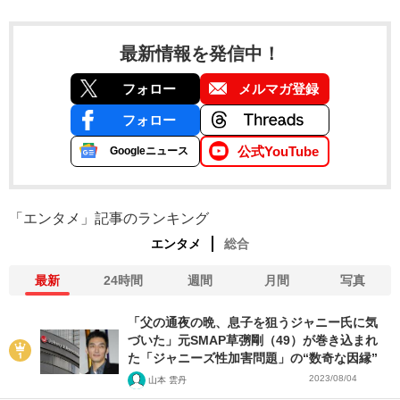
最新情報を発信中！
フォロー
メルマガ登録
フォロー
公式YouTube
Googleニュース
「エンタメ」記事のランキング
エンタメ
総合
最新
24時間
週間
月間
写真
「父の通夜の晩、息子を狙うジャニー氏に気
づいた」元SMAP草彅剛（49）が巻き込まれ
た「ジャニーズ性加害問題」の“数奇な因縁”
2023/08/04
山本 雲丹