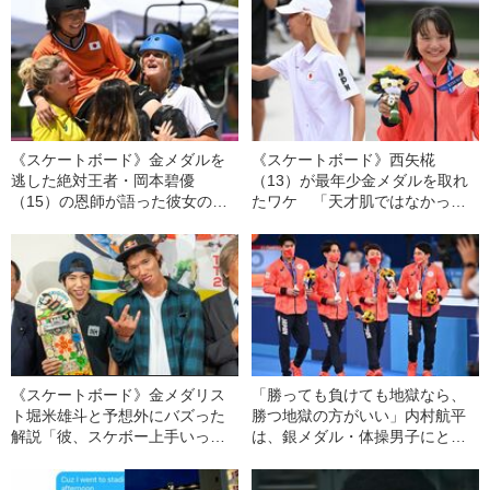
《スケートボード》金メダルを
《スケートボード》西矢椛
逃した絶対王者・岡本碧優
（13）が最年少金メダルを取れ
（15）の恩師が語った彼女の過
たワケ 「天才肌ではなかっ
去「ああ見えてビックマウスな
た」“モミちゃん”の素顔
一面も」「タメ口利くほどヤン
チャ」
《スケートボード》金メダリス
「勝っても負けても地獄なら、
ト堀米雄斗と予想外にバズった
勝つ地獄の方がいい」内村航平
解説「彼、スケボー上手いっす
は、銀メダル・体操男子にとっ
ね」「鬼やべー」の知られざる
て“特別な存在”だった
真意