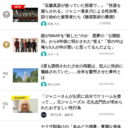
「近藤真彦が使っていた部屋で…」「性器を
NEW
握らされる」ジャニー喜多川による性加害、
語り始めた被害者たち《徹底取材の裏側》
21時間前
髙橋 大介
誰がSMAPを“殺した”のか 悪夢の「公開処
刑」から8年後に明かされた“答え”「世の中は
俺ら5人が仲が悪いと思ってるんだよな」
2024/04/20
みきーる
2度も誘拐された少女の両親は、犯人に性的に
籠絡されていた……全米を驚愕させた事件と
4位
4
は
2019/07/01
辰巳JUNK
「ジャニーさんがお尻に自分でクリームを塗
SCOOP!
って…」元ジャニーズJr. 石丸志門氏が求めら
5位
5
れたおぞましい性行為
2023/06/28
「週刊文春」編集部
ヤクザ顔負けの「血みどろ情事」豊満な身体