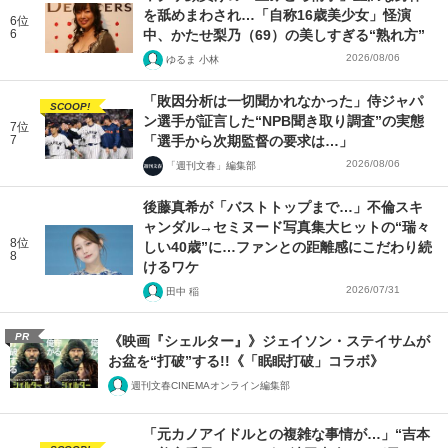
を舐めまわされ…「自称16歳美少女」怪演
6位
6
中、かたせ梨乃（69）の美しすぎる“熟れ方”
2026/08/06
ゆるま 小林
「敗因分析は一切聞かれなかった」侍ジャパ
SCOOP!
ン選手が証言した“NPB聞き取り調査”の実態
7位
7
「選手から次期監督の要求は…」
2026/08/06
「週刊文春」編集部
後藤真希が「バストトップまで…」不倫スキ
ャンダル→セミヌード写真集大ヒットの“瑞々
8位
しい40歳”に…ファンとの距離感にこだわり続
8
けるワケ
2026/07/31
田中 稲
PR
《映画『シェルター』》ジェイソン・ステイサムが
お盆を“打破”する!!《「眠眠打破」コラボ》
週刊文春CINEMAオンライン編集部
「元カノアイドルとの複雑な事情が…」“吉本