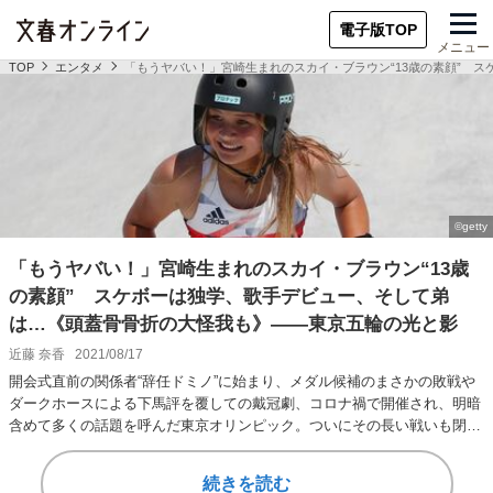
電子版TOP
メニュー
TOP
エンタメ
「もうヤバい！」宮崎生まれのスカイ・ブラウン“13歳の素顔” 
「もうヤバい！」宮崎生まれのスカイ・ブラウン“13歳
の素顔” スケボーは独学、歌手デビュー、そして弟
は…《頭蓋骨骨折の大怪我も》――東京五輪の光と影
近藤 奈香
2021/08/17
開会式直前の関係者“辞任ドミノ”に始まり、メダル候補のまさかの敗戦や
ダークホースによる下馬評を覆しての戴冠劇、コロナ禍で開催され、明暗
含めて多くの話題を呼んだ東京オリンピック。ついにその長い戦いも閉幕
しました。そこ…
続きを読む