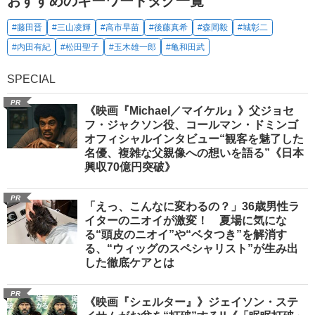
おすすめのキーワードタグ一覧
#藤田晋
#三山凌輝
#高市早苗
#後藤真希
#森岡毅
#城彰二
#内田有紀
#松田聖子
#玉木雄一郎
#亀和田武
SPECIAL
PR
《映画『Michael／マイケル』》父ジョセ
フ・ジャクソン役、コールマン・ドミンゴ
オフィシャルインタビュー“観客を魅了した
名優、複雑な父親像への想いを語る”《日本
興収70億円突破》
PR
「えっ、こんなに変わるの？」36歳男性ラ
イターのニオイが激変！ 夏場に気にな
る“頭皮のニオイ”や“ベタつき”を解消す
る、“ウィッグのスペシャリスト”が生み出
した徹底ケアとは
PR
《映画『シェルター』》ジェイソン・ステ