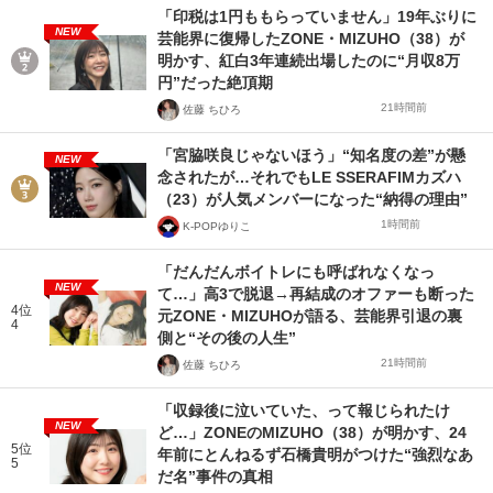
「印税は1円ももらっていません」19年ぶりに
NEW
芸能界に復帰したZONE・MIZUHO（38）が
明かす、紅白3年連続出場したのに“月収8万
円”だった絶頂期
21時間前
佐藤 ちひろ
「宮脇咲良じゃないほう」“知名度の差”が懸
NEW
念されたが…それでもLE SSERAFIMカズハ
（23）が人気メンバーになった“納得の理由”
1時間前
K-POPゆりこ
「だんだんボイトレにも呼ばれなくなっ
NEW
て…」高3で脱退→再結成のオファーも断った
4位
元ZONE・MIZUHOが語る、芸能界引退の裏
4
側と“その後の人生”
21時間前
佐藤 ちひろ
「収録後に泣いていた、って報じられたけ
NEW
ど…」ZONEのMIZUHO（38）が明かす、24
5位
年前にとんねるず石橋貴明がつけた“強烈なあ
5
だ名”事件の真相