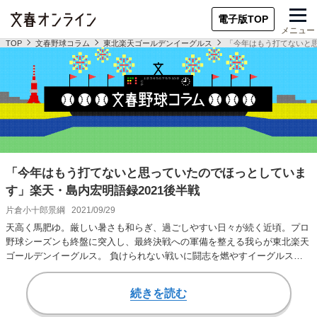
電子版TOP
メニュー
TOP
文春野球コラム
東北楽天ゴールデンイーグルス
「今年はもう打てないと思
「今年はもう打てないと思っていたのでほっとしていま
す」楽天・島内宏明語録2021後半戦
片倉小十郎景綱
2021/09/29
天高く馬肥ゆ。厳しい暑さも和らぎ、過ごしやすい日々が続く近頃。プロ
野球シーズンも終盤に突入し、最終決戦への軍備を整える我らが東北楽天
ゴールデンイーグルス。 負けられない戦いに闘志を燃やすイーグルスナ
インの戦況を見守…
続きを読む