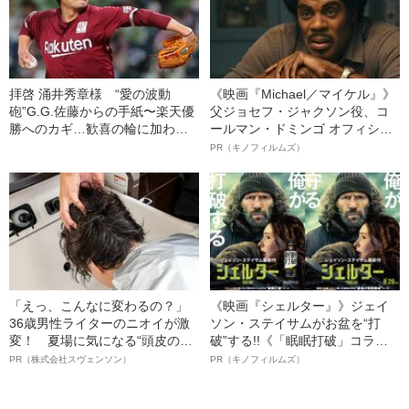
拝啓 涌井秀章様 “愛の波動
《映画『Michael／マイケル』》
砲”G.G.佐藤からの手紙〜楽天優
父ジョセフ・ジャクソン役、コ
勝へのカギ…歓喜の輪に加わる
ールマン・ドミンゴ オフィシャ
君が観たいんだの巻
ルインタビュー“観客を魅了した
PR（キノフィルムズ）
名優、複雑な父親像への想いを
語る”《日本興収70億円突破》
「えっ、こんなに変わるの？」
《映画『シェルター』》ジェイ
36歳男性ライターのニオイが激
ソン・ステイサムがお盆を“打
変！ 夏場に気になる“頭皮のニ
破”する!!《「眠眠打破」コラ
オイ”や“ベタつき”を解消す
ボ》
PR（株式会社スヴェンソン）
PR（キノフィルムズ）
る、“ウィッグのスペシャリス
ト”が生み出した徹底ケアとは