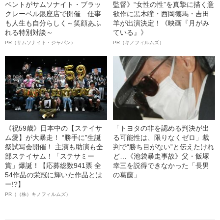
ベントがサムソナイト・ブラッ
監督》“女性の性”を真摯に描く意
クレーベル銀座店で開催 仕事
欲作に黒木瞳・西岡德馬・吉田
も人生も自分らしく～笑顔あふ
羊が出演決定！《映画『月がみ
れる特別対談～
ている』》
PR（サムソナイト・ジャパン）
PR（キノフィルムズ）
《祝59歳》日本中の【ステイサ
「トヨタの非を認める判決が出
ム愛】が大暴走！ “勝手に”生誕
る可能性は、限りなくゼロ」裁
祭試写会開催！ 主演も助演も全
判で“勝ち目がない”と伝えたけれ
部ステイサム！「ステサミー
ど…《池袋暴走事故》父・飯塚
賞」爆誕！【応募総数941票 全
幸三を説得できなかった「長男
54作品の栄冠に輝いた作品とは
の葛藤」
ー!?】
PR（（株）キノフィルムズ）