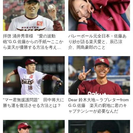
拝啓 涌井秀章様 “愛の波動
バレーボール元全日本・佐藤あ
砲”G.G.佐藤からの手紙〜ここか
り紗が語る楽天愛と、辰己涼
ら楽天が優勝する方法を考えた
介、岡島豪郎のこと
の巻
“マー君無援護問題” 田中将大に
Dear 鈴木大地～ラブレターfrom
勝ち運を復活させる方法とは？
G.G.佐藤 楽天の窮地に君のキ
ャプテンシーが必要なんだ