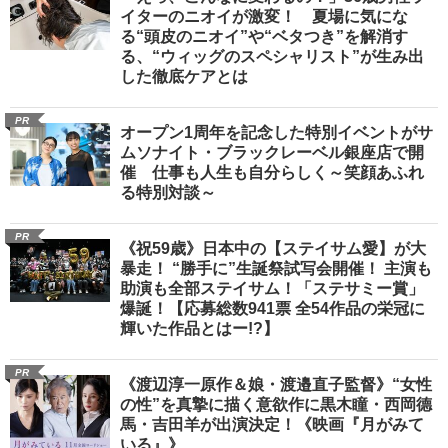
イターのニオイが激変！ 夏場に気にな
る“頭皮のニオイ”や“ベタつき”を解消す
る、“ウィッグのスペシャリスト”が生み出
した徹底ケアとは
PR
オープン1周年を記念した特別イベントがサ
ムソナイト・ブラックレーベル銀座店で開
催 仕事も人生も自分らしく～笑顔あふれ
る特別対談～
PR
《祝59歳》日本中の【ステイサム愛】が大
暴走！ “勝手に”生誕祭試写会開催！ 主演も
助演も全部ステイサム！「ステサミー賞」
爆誕！【応募総数941票 全54作品の栄冠に
輝いた作品とはー!?】
PR
《渡辺淳一原作＆娘・渡邉直子監督》“女性
の性”を真摯に描く意欲作に黒木瞳・西岡德
馬・吉田羊が出演決定！《映画『月がみて
いる』》