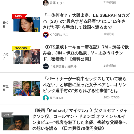
21時間前
佐藤 ちひろ
「一体何者？」大阪出身、LE SSERAFIMカズ
NEW
ハ（23）の“異色すぎる経歴”とは…“15年さ
6位
6
さげた夢”を手放して韓国へ渡るまで
1時間前
K-POPゆりこ
《BTS厳戒トーキョー滞在記》RM→渋谷で飲
SCOOP!
み会、JIN→伊豆の温泉、V→よみうりラン
7位
7
ド…密着撮！【無料公開】
14時間前
「週刊文春」編集部
「パートナーが一晩中セックスしていて寝ら
れない」と解散に至った女子ペアも…オリン
8位
8
ピック選手村の“知られざる性事情”とは
2024/07/30
辰巳JUNK
《映画『Michael／マイケル』》父ジョセフ・ジャ
PR
クソン役、コールマン・ドミンゴ オフィシャルイ
ンタビュー“観客を魅了した名優、複雑な父親像へ
の想いを語る”《日本興収70億円突破》