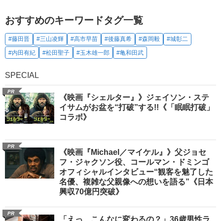
おすすめのキーワードタグ一覧
#藤田晋
#三山凌輝
#高市早苗
#後藤真希
#森岡毅
#城彰二
#内田有紀
#松田聖子
#玉木雄一郎
#亀和田武
SPECIAL
PR
《映画『シェルター』》ジェイソン・ステ
イサムがお盆を“打破”する!!《「眠眠打破」
コラボ》
PR
《映画『Michael／マイケル』》父ジョセ
フ・ジャクソン役、コールマン・ドミンゴ
オフィシャルインタビュー“観客を魅了した
名優、複雑な父親像への想いを語る”《日本
興収70億円突破》
PR
「えっ、こんなに変わるの？」36歳男性ラ