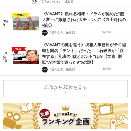
「文春オンライン」編集部
《VIVANT》頼れる相棒・ドラムが認めた“照
SCOOP!
ノ富士に激怒された大チョンボ”《力士時代の
9位
9
秘話》
1時間前
「週刊文春」編集部
《VIVANTの謎を追う》堺雅人事務所がテロ組
NEW
織と同名「テント」だった！ 石破茂が「存
10
在する」別班の“噓とホント”ほか【文春“別
位
10
班”が本気で追った9つの謎】
1時間前
「週刊文春」編集部
11位から20位を見る