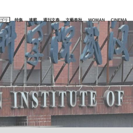
ゴリ
特集
連載
週刊文春
文藝春秋
WOMAN
CINEMA
キーワード入力
ス
エンタメ
ライフ
ビジネス
ーワードタグ一覧
山凌輝
#高市早苗
#後藤真希
#森岡毅
#城彰二
#内田有紀
観る将棋、読
#亀和田武
て明かした日本代表監督に...
「最悪の空気のまま解散」W