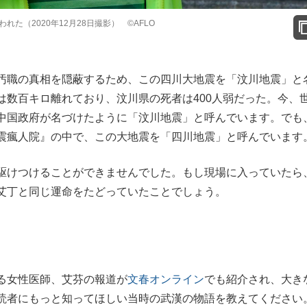
た（2020年12月28日撮影） ©AFLO
汚職の真相を隠蔽するため、この四川大地震を「汶川地震」と
は数百キロ離れており、汶川県の死者は400人弱だった。今、
中国政府が名づけたように「汶川地震」と呼んでいます。でも
震瘋人院』の中で、この大地震を「四川地震」と呼んでいます
駆けつけることができませんでした。もし現場に入っていたら
艾丁と同じ運命をたどっていたことでしょう。
る女性医師、艾芬の報道が
文春オンライン
でも紹介され、大き
読者にもっと知ってほしい当時の武漢の物語を教えてください