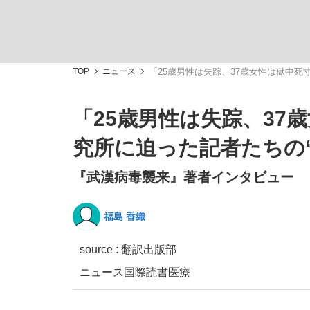
TOP
ニュース
「25歳男性は失踪、37歳女性は獄中死
「25歳男性は失踪、37
「敗因分析は一切聞かれなかった」侍ジャパン選
キングの誕生を、目撃せよ。
究所に迫った記者たちの
『武漢病毒襲来』著者インタビュー
福島 香織
the Style
source : 翻訳出版部
ニュース
国際
読書
医療
「目標達成できなかったからと言って…」サッ