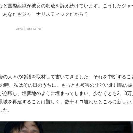
など国際組織が彼女の釈放を訴え続けています。こうしたジャ
、あなたもジャーナリスティックだから？
ADVERTISEMENT
会の人々の物語を取材して書いてきました。それを中断するこ
震の時、私はその日のうちに、もっとも被害のひどい北川県の被
が崩壊し、埋葬地のように埋まってしまい、少なくとも2、3万
県城を再建することは難しく、数十キロ離れたところに新しい
した。