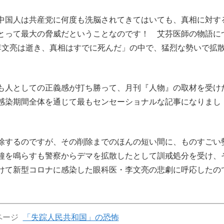
中国人は共産党に何度も洗脳されてきてはいても、真相に対す
とって最大の脅威だということなのです！ 艾芬医師の物語に
李文亮は逝き、真相はすでに死んだ」の中で、猛烈な勢いで拡
も人としての正義感が打ち勝って、月刊『人物』の取材を受け
感染期間全体を通じて最もセンセーショナルな記事になりまし
除するのですが、その削除までのほんの短い間に、ものすごい
鐘を鳴らすも警察からデマを拡散したとして訓戒処分を受け、
けて新型コロナに感染した眼科医・李文亮の悲劇に呼応したの
ページ
「失踪人民共和国」の恐怖