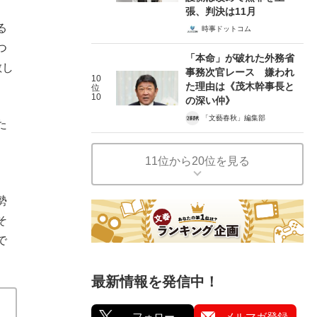
張、判決は11月
る
時事ドットコム
つ
「本命」が破れた外務省
散し
事務次官レース 嫌われ
10
た理由は《茂木幹事長と
位
10
の深い仲》
「文藝春秋」編集部
た
11位から20位を見る
勢
そ
で
最新情報を発信中！
フォロー
メルマガ登録