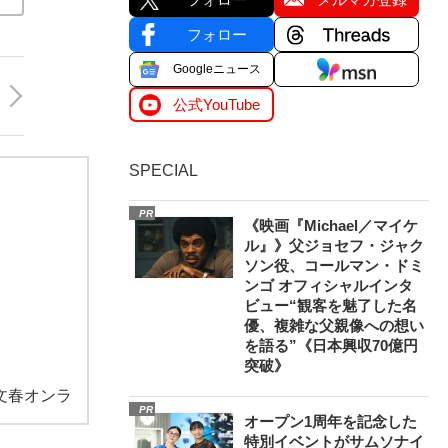
フォロー
Googleニュース
公式YouTube
SPECIAL
PR
《映画『Michael／マイケ
ル』》父ジョセフ・ジャク
ソン役、コールマン・ドミ
ンゴ オフィシャルインタ
ビュー“観客を魅了した名
優、複雑な父親像への想い
を語る”《日本興収70億円
突破》
文春オンラ
PR
オープン1周年を記念した
特別イベントがサムソナイ