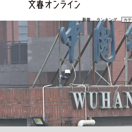
新着
ランキング
カテ
スクープ
ニュー
おすすめのキ
#藤田晋
#三
#玉木雄一郎
「90%は失敗する。でも…」本田圭佑が初め
終戦から81年