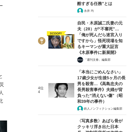
酷すぎる任務”とは
ー
永井 均
自民・木原誠二氏妻の元
夫（28）が“不審死”…
SCOOP!
「俺が死んだら迷宮入り
ですから」怪死現場を知
るキーマンが重大証言
《木原事件に新展開》
「週刊文春」編集部
「本当にごめんなさい」
と
17歳少女が生後5ヶ月の長
男を殺害…《高島忠夫の
災
4位
長男殺害事件》夫婦が背
4
人
負った“消えない傷”（昭
北
和39年の事件）
鉄人ノンフィクション編集部
〈写真多数〉あばら骨が
クッキリ浮き出た日本