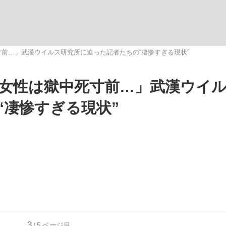
いまさら聞け
寸前…」武漢ウイルス研究所に迫った記者たちの“凄惨すぎる現状”
歳女性は獄中死寸前…」武漢ウイ
手が証言した“NPB聞...
「クマが悪者扱いされているの
“凄惨すぎる現状”
もっと見る
カー日本代表・森保一監督...
3
/5
ページ目