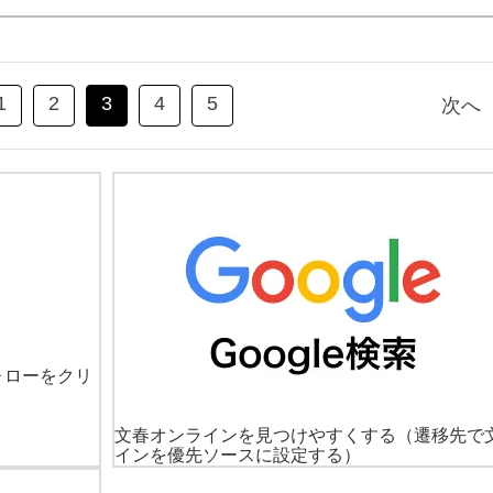
1
2
3
4
5
次へ
ォローをクリ
文春オンラインを見つけやすくする
（遷移先で
インを優先ソースに設定する）