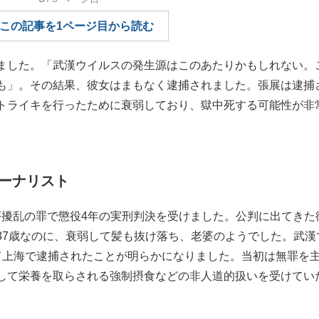
もっと見る
この記事を1ページ目から読む
ました。「武漢ウイルスの発生源はこのあたりかもしれない。
も」。その結果、彼女はまもなく逮捕されました。張展は逮捕
トライキを行ったために衰弱しており、獄中死する可能性が非
ーナリスト
共秩序擾乱の罪で懲役4年の実刑判決を受けました。公判に出てきた
37歳なのに、衰弱して髪も抜け落ち、老婆のようでした。武漢
て上海で逮捕されたことが明らかになりました。当初は無罪を
して栄養を取らされる強制摂食などの非人道的扱いを受けてい