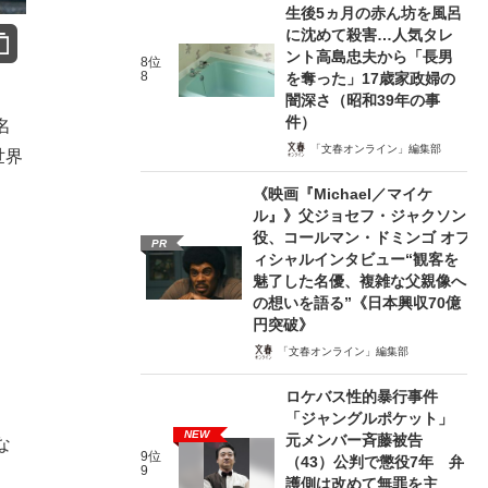
生後5ヵ月の赤ん坊を風呂
に沈めて殺害…人気タレ
ント高島忠夫から「長男
8位
8
を奪った」17歳家政婦の
闇深さ（昭和39年の事
件）
名
「文春オンライン」編集部
世界
、
《映画『Michael／マイケ
ル』》父ジョセフ・ジャクソン
。
役、コールマン・ドミンゴ オフ
PR
ィシャルインタビュー“観客を
、
魅了した名優、複雑な父親像へ
の想いを語る”《日本興収70億
円突破》
「文春オンライン」編集部
ロケバス性的暴行事件
「ジャングルポケット」
NEW
元メンバー斉藤被告
な
9位
（43）公判で懲役7年 弁
9
。
護側は改めて無罪を主