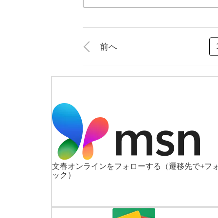
前へ
文春オンラインをフォローする
（遷移先で+フ
ック）