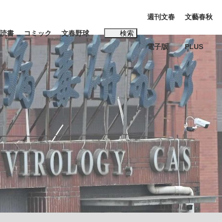
週刊文春
文藝春秋
読書
コミック
文春野球
検索
電子版
PLUS
インタビュー
読書
#松田聖子
む将棋
BC日本代表“敗戦”の真実 選手が明かす...