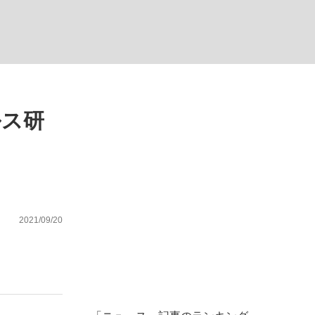
ない資産運用のすべて
ルス研
が悲しい」『北の国から』倉本聰氏（91...
2021/09/20