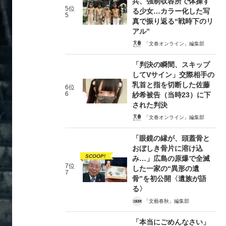
兵、強制収容所で体操す
5位
る少女…カラー化した写
5
真で振り返る“戦時下のリ
アル”
「文春オンライン」編集部
「判決の瞬間、スキップ
してVサイン」交際相手の
乳首と指を切断した佐藤
6位
6
紗希被告（当時23）に下
された判決
「文春オンライン」編集部
「眼鏡の縁が、頭蓋骨と
おぼしき骨片に溶け込
SCOOP!
み…」広島の原爆で全滅
7位
した一家の“異形の遺
7
骨”を初公開〈遺族が語
る〉
「文藝春秋」編集部
「本当にごめんなさい」