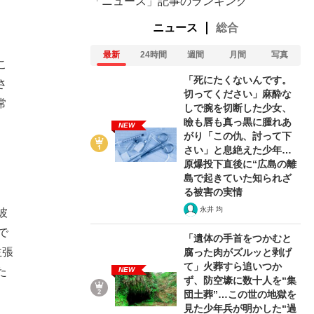
「ニュース」記事のランキング
ニュース
総合
最新
24時間
週間
月間
写真
こ
「死にたくないんです。
さ
切ってください」麻酔な
常
しで腕を切断した少女、
瞼も唇も真っ黒に腫れあ
NEW
がり「この仇、討って下
さい」と息絶えた少年…
原爆投下直後に“広島の離
島で起きていた知られざ
る被害の実情
永井 均
彼
で
「遺体の手首をつかむと
主張
腐った肉がズルッと剥げ
て」火葬すら追いつか
NEW
た
ず、防空壕に数十人を“集
団土葬”…この世の地獄を
見た少年兵が明かした“過