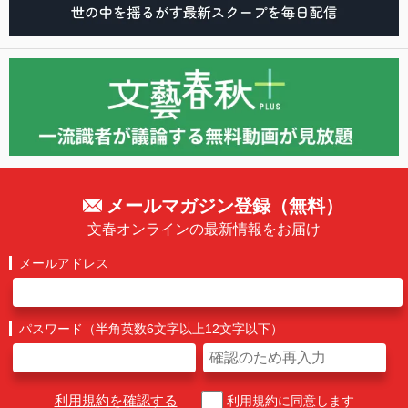
メールマガジン登録（無料）
文春オンラインの最新情報をお届け
メールアドレス
パスワード（半角英数6文字以上12文字以下）
利用規約を確認する
利用規約に同意します