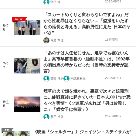
2026/08/08
守田 哲
「スカートめくりと変わらないですよね」だ
NEW
から性犯罪はなくならない…「盗撮をいたず
6位
らの延長と考える」高齢男性に見た“日本のヤ
6
バさ”
18時間前
斉藤 章佳
「あの子は人任せにせん。選挙でも寝ないん
よ」高市早苗首相の〈睡眠不足〉は、1992年
7位
の初出馬の時からだった《当時の支持者が証
7
言》
2026/07/31
甚野 博則
本誌取材班
煙草の火で頰を焼かれ、裏庭で次々と銃殺刑
に…終戦直後に起きていた“日本人刈り”の“恐
8位
るべき実情”《ソ連軍が来れば「男は皆殺し
8
に」「婦女子は拉致」》
2026/08/09
井手 裕彦
PR
《映画『シェルター』》ジェイソン・ステイサムが