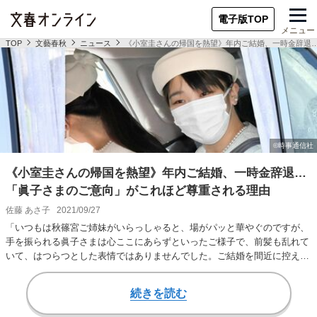
電子版TOP
メニュー
TOP
文藝春秋
ニュース
《小室圭さんの帰国を熱望》年内ご結婚、一時金辞退
《小室圭さんの帰国を熱望》年内ご結婚、一時金辞退…
「眞子さまのご意向」がこれほど尊重される理由
佐藤 あさ子
2021/09/27
「いつもは秋篠宮ご姉妹がいらっしゃると、場がパッと華やぐのですが、
手を振られる眞子さまは心ここにあらずといったご様子で、前髪も乱れて
いて、はつらつとした表情ではありませんでした。ご結婚を間近に控えら
れ、様々な準備に追…
続きを読む