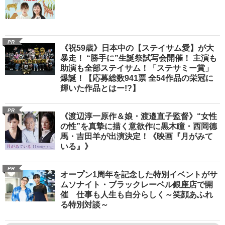
PR
《祝59歳》日本中の【ステイサム愛】が大
暴走！ “勝手に”生誕祭試写会開催！ 主演も
助演も全部ステイサム！「ステサミー賞」
爆誕！【応募総数941票 全54作品の栄冠に
輝いた作品とはー!?】
PR
《渡辺淳一原作＆娘・渡邉直子監督》“女性
の性”を真摯に描く意欲作に黒木瞳・西岡德
馬・吉田羊が出演決定！《映画『月がみて
いる』》
PR
オープン1周年を記念した特別イベントがサ
ムソナイト・ブラックレーベル銀座店で開
催 仕事も人生も自分らしく～笑顔あふれ
る特別対談～