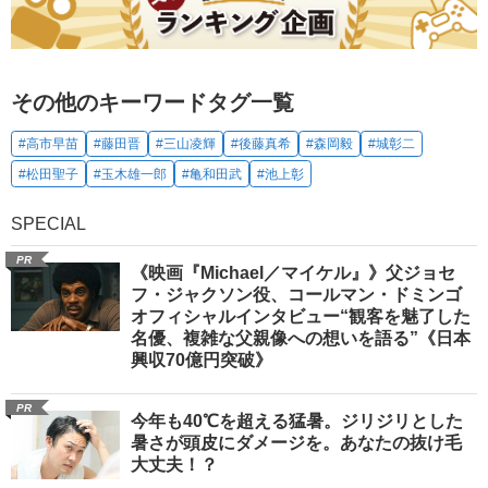
その他のキーワードタグ一覧
#高市早苗
#藤田晋
#三山凌輝
#後藤真希
#森岡毅
#城彰二
#松田聖子
#玉木雄一郎
#亀和田武
#池上彰
SPECIAL
PR
《映画『Michael／マイケル』》父ジョセ
フ・ジャクソン役、コールマン・ドミンゴ
オフィシャルインタビュー“観客を魅了した
名優、複雑な父親像への想いを語る”《日本
興収70億円突破》
PR
今年も40℃を超える猛暑。ジリジリとした
暑さが頭皮にダメージを。あなたの抜け毛
大丈夫！？