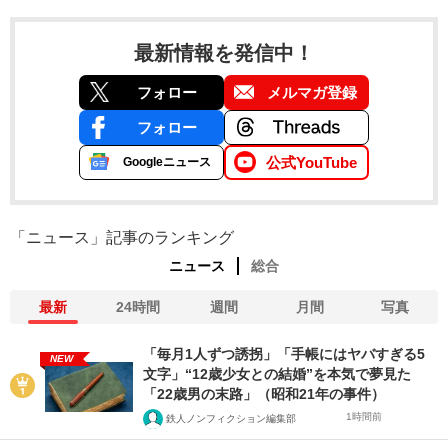
最新情報を発信中！
フォロー
メルマガ登録
フォロー
公式YouTube
Googleニュース
「ニュース」記事のランキング
ニュース
総合
最新
24時間
週間
月間
写真
「毎月1人ずつ誘拐」「手帳にはヤバすぎる5
NEW
文字」“12歳少女との結婚”を本気で夢見た
「22歳男の末路」（昭和21年の事件）
1時間前
鉄人ノンフィクション編集部