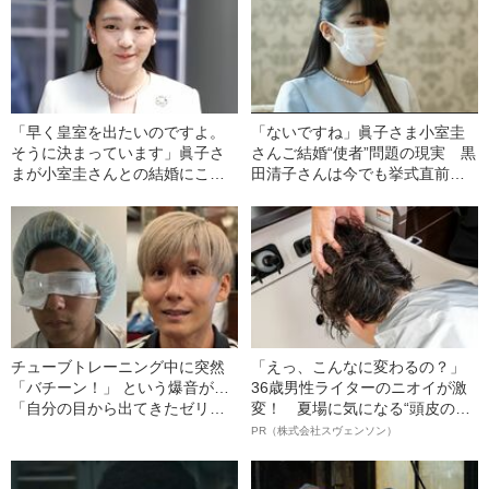
「早く皇室を出たいのですよ。
「ないですね」眞子さま小室圭
そうに決まっています」眞子さ
さんご結婚“使者”問題の現実 黒
まが小室圭さんとの結婚にこだ
田清子さんは今でも挙式直前の
わる“本当の理由”
ドレスを…
チューブトレーニング中に突然
「えっ、こんなに変わるの？」
「バチーン！」 という爆音が…
36歳男性ライターのニオイが激
「自分の目から出てきたゼリー
変！ 夏場に気になる“頭皮のニ
状の白っぽいものを握りしめて
オイ”や“ベタつき”を解消す
PR（株式会社スヴェンソン）
いました」柿谷や宇佐美ともプ
る、“ウィッグのスペシャリス
レーした“サッカー選手”が視覚障
ト”が生み出した徹底ケアとは