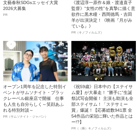
文藝春秋SDGsエッセイ大賞
《渡辺淳一原作＆娘・渡邉直子
2026大募集
監督》“女性の性”を真摯に描く意
欲作に黒木瞳・西岡德馬・吉田
PR
羊が出演決定！《映画『月がみ
ている』》
PR（キノフィルムズ）
オープン1周年を記念した特別イ
《祝59歳》日本中の【ステイサ
ベントがサムソナイト・ブラッ
ム愛】が大暴走！ “勝手に”生誕
クレーベル銀座店で開催 仕事
祭試写会開催！ 主演も助演も全
も人生も自分らしく～笑顔あふ
部ステイサム！「ステサミー
れる特別対談～
賞」爆誕！【応募総数941票 全
54作品の栄冠に輝いた作品とは
PR（サムソナイト・ジャパン）
ー!?】
PR（（株）キノフィルムズ）