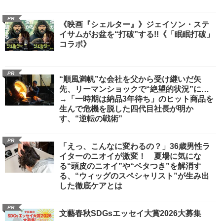
PR
《映画『シェルター』》ジェイソン・ステ
イサムがお盆を“打破”する!!《「眠眠打破」
コラボ》
PR
“順風満帆”な会社を父から受け継いだ矢
先、リーマンショックで“絶望的状況”に…
→「一時期は納品3年待ち」のヒット商品を
生んで危機を脱した四代目社長が明か
す、“逆転の戦術”
PR
「えっ、こんなに変わるの？」36歳男性ラ
イターのニオイが激変！ 夏場に気にな
る“頭皮のニオイ”や“ベタつき”を解消す
る、“ウィッグのスペシャリスト”が生み出
した徹底ケアとは
PR
文藝春秋SDGsエッセイ大賞2026大募集