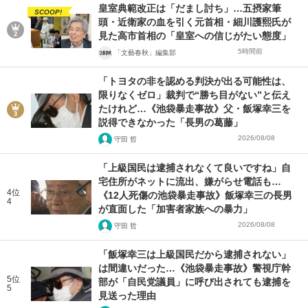
皇室典範改正は「だまし討ち」…五摂家筆
SCOOP!
頭・近衛家の血を引く元首相・細川護熙氏が
見た高市首相の「皇室への信じがたい態度」
5時間前
「文藝春秋」編集部
「トヨタの非を認める判決が出る可能性は、
限りなくゼロ」裁判で“勝ち目がない”と伝え
たけれど…《池袋暴走事故》父・飯塚幸三を
説得できなかった「長男の葛藤」
2026/08/08
守田 哲
「上級国民は逮捕されなくて良いですね」自
宅住所がネットに流出、嫌がらせ電話も…
4位
《12人死傷の池袋暴走事故》飯塚幸三の長男
4
が直面した「加害者家族への暴力」
2026/08/08
守田 哲
「飯塚幸三は上級国民だから逮捕されない」
は間違いだった…《池袋暴走事故》警視庁幹
5位
部が「自民党議員」に呼び出されても逮捕を
5
見送った理由