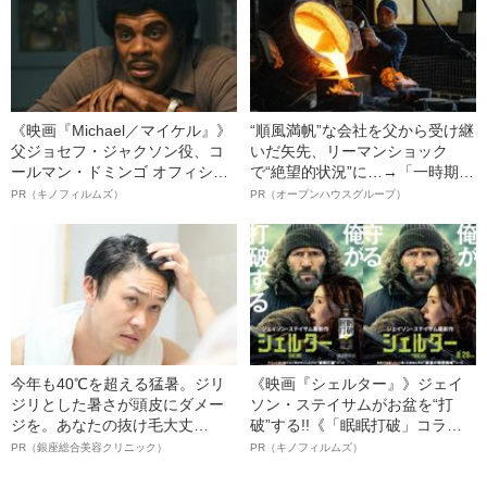
害を負った“恐怖の瞬間”を明かす
《映画『Michael／マイケル』》
“順風満帆”な会社を父から受け継
父ジョセフ・ジャクソン役、コ
いだ矢先、リーマンショック
ールマン・ドミンゴ オフィシャ
で“絶望的状況”に…→「一時期は
ルインタビュー“観客を魅了した
納品3年待ち」のヒット商品を生
PR（キノフィルムズ）
PR（オープンハウスグループ）
名優、複雑な父親像への想いを
んで危機を脱した四代目社長が
語る”《日本興収70億円突破》
明かす、“逆転の戦術”
今年も40℃を超える猛暑。ジリ
《映画『シェルター』》ジェイ
ジリとした暑さが頭皮にダメー
ソン・ステイサムがお盆を“打
ジを。あなたの抜け毛大丈
破”する!!《「眠眠打破」コラ
夫！？
ボ》
PR（銀座総合美容クリニック）
PR（キノフィルムズ）