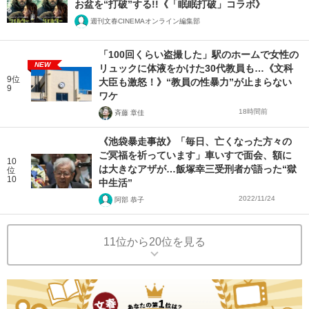
お盆を“打破”する!!《「眠眠打破」コラボ》
週刊文春CINEMAオンライン編集部
「100回くらい盗撮した」駅のホームで女性の
NEW
リュックに体液をかけた30代教員も…《文科
9位
大臣も激怒！》“教員の性暴力”が止まらない
9
ワケ
18時間前
斉藤 章佳
《池袋暴走事故》「毎日、亡くなった方々の
ご冥福を祈っています」車いすで面会、額に
10
は大きなアザが…飯塚幸三受刑者が語った“獄
位
10
中生活”
2022/11/24
阿部 恭子
11位から20位を見る