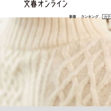
新着
ランキング
カテ
スクープ
ニュー
おすすめのキ
#藤田晋
#三
#玉木雄一郎
「善か悪かはどちらでもいい」リアル『九条の
終戦から81年