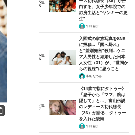
ース初代総長（36）が告
5位
5
白する、女子少年院での
独房生活と“ヤンキーの更
生”
平田 裕介
入園式の家族写真をSNS
に投稿→「国へ帰れ」
と“差別発言”殺到…ケニ
6位
ア人男性と結婚した日本
6
人女性（31）が、“世間か
らの視線”に思うこと
小泉 なつみ
《14歳で指にタトゥー》
「息子から『ママ、腕は
隠して』と…」富山伝説
7位
のレディース初代総長
7
（36）が語る、タトゥー
を入れた後悔
平田 裕介