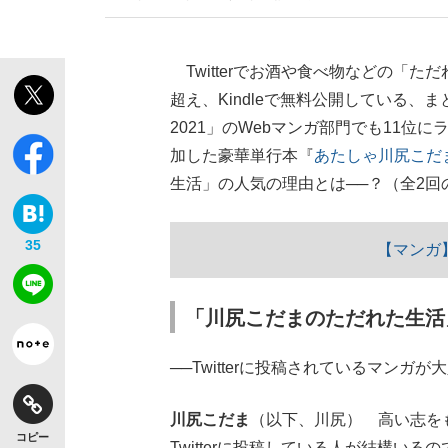
Twitterでお酒や食べ物などの「
超え、Kindleで無料公開している、
2021」のWebマンガ部門でも11位
【独自】昭和の大女優・小川真由美（享年86）
加した豪華単行本『
あたしゃ川尻こだ
生活」の人気の理由とは──？（全2回
35
【マンガ
「川尻こだまのただれた生活
──Twitterに投稿されているマン
《VIVANT》頼れる相棒・ドラムが認めた“
川尻こだま
（以下、川尻） 高い志を
コピー
Twitterに投稿している人が結構