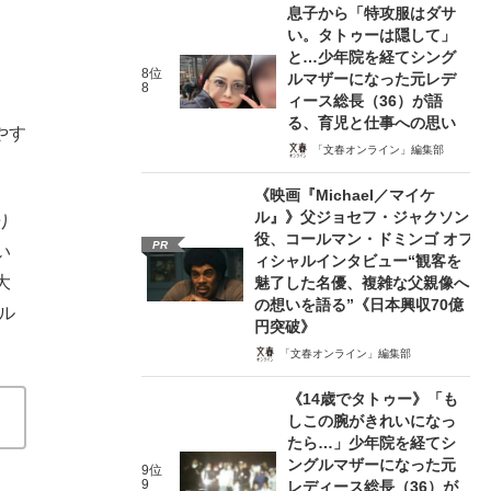
息子から「特攻服はダサ
い。タトゥーは隠して」
と…少年院を経てシング
8位
ルマザーになった元レデ
8
ィース総長（36）が語
る、育児と仕事への思い
やす
「文春オンライン」編集部
《映画『Michael／マイケ
ル』》父ジョセフ・ジャクソン
り
役、コールマン・ドミンゴ オフ
PR
い
ィシャルインタビュー“観客を
大
魅了した名優、複雑な父親像へ
の想いを語る”《日本興収70億
ル
円突破》
「文春オンライン」編集部
《14歳でタトゥー》「も
しこの腕がきれいになっ
たら…」少年院を経てシ
ングルマザーになった元
9位
9
レディース総長（36）が