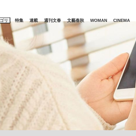
ゴリ
特集
連載
週刊文春
文藝春秋
WOMAN
CINEMA
キーワード入力
ス
エンタメ
ライフ
ビジネス
ーワードタグ一覧
山凌輝
#高市早苗
#後藤真希
#森岡毅
#城彰二
#内田有紀
#亀和田武
大罪』弁護士が明かすトク...
「キオクシアの投資の桁は一つ
日本生まれの