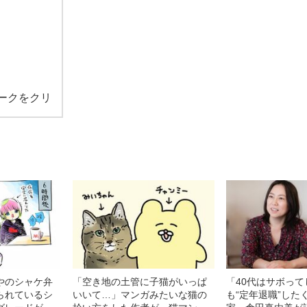
ークをクリ
やのシャケ弁
「空き地の土管に子猫がいっぱ
「40代はサボっ
られているシ
いいて…」マンガみたいな猫の
も“定年退職”した