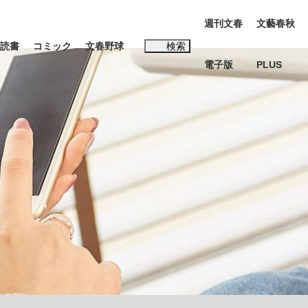
週刊文春
文藝春秋
読書
コミック
文春野球
検索
電子版
PLUS
インタビュー
読書
#松田聖子
多くてもいい」時価総額が一時トヨタ超え...
K-POPアイドルたち