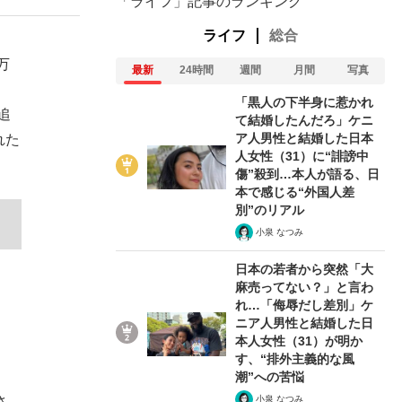
「ライフ」記事のランキング
ライフ
総合
万
最新
24時間
週間
月間
写真
「黒人の下半身に惹かれ
追
て結婚したんだろ」ケニ
ア人男性と結婚した日本
れた
人女性（31）に“誹謗中
傷”殺到…本人が語る、日
本で感じる“外国人差
別”のリアル
小泉 なつみ
日本の若者から突然「大
麻売ってない？」と言わ
れ…「侮辱だし差別」ケ
ニア人男性と結婚した日
在記》RM→渋谷で飲み会、JIN→伊豆の...
本人女性（31）が明か
す、“排外主義的な風
潮”への苦悩
小泉 なつみ
さ