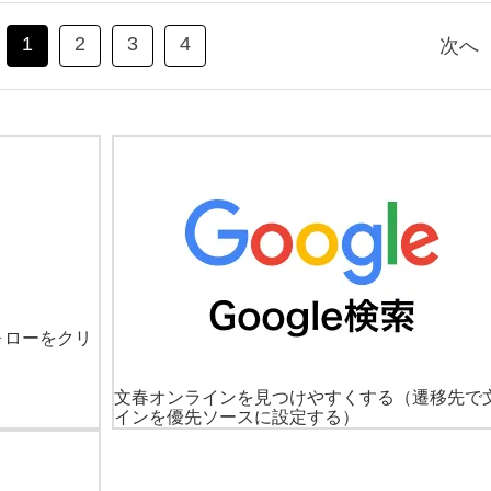
1
2
3
4
次へ
ォローをクリ
文春オンラインを見つけやすくする
（遷移先で
インを優先ソースに設定する）