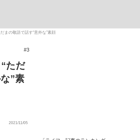
む将棋
だまの敬語で話す“意外な”素顔
#3
“ただ
な”素
2021/11/05