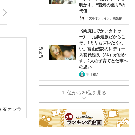
明かす、“若気の至り”の
代償
「文春オンライン」編集部
《両腕にでかいタトゥ
ー》「元暴走族だからこ
そ、1ミリもズレたくな
10
い」富山伝説のレディー
位
ス初代総長（36）が明か
10
す、2人の子育てと仕事へ
の思い
平田 裕介
11位から20位を見る
文春オンラ