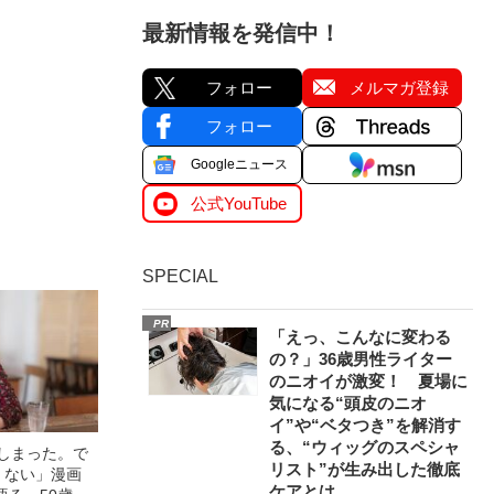
最新情報を発信中！
フォロー
メルマガ登録
フォロー
Googleニュース
公式YouTube
SPECIAL
PR
「えっ、こんなに変わる
の？」36歳男性ライター
のニオイが激変！ 夏場に
気になる“頭皮のニオ
イ”や“ベタつき”を解消す
る、“ウィッグのスペシャ
てしまった。で
リスト”が生み出した徹底
くない」漫画
ケアとは