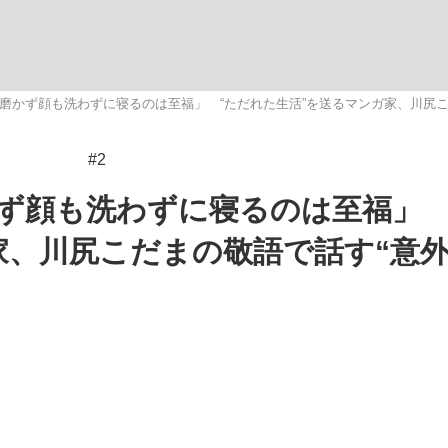
観る将棋、読
磨かず顔も洗わずに寝るのは至福」 “ただれた生活”を送るマンガ家、川尻こ
#2
ず顔も洗わずに寝るのは至福」 
家、川尻こだまの敬語で話す“意外