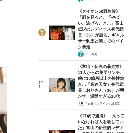
《タイマン50戦無敗》
「顔を見ると、『やば
い。逃げろ』と…」富山
伝説のレディース初代総
長（36）が語る、ギャル
サー制圧と朝までのバイ
ク暴走
平田 裕介
《富山・伝説の暴走族》
11人からの集団リンチ、
腕に10箇所以上の根性焼
4位
き…「音速天女」初代総
4
長しおりさん（36）が明
かす、過酷すぎる10代
「文春オンライン」編集部
《17歳で逮捕》「入って
いなければ人を殺してい
た」富山の伝説的レディ