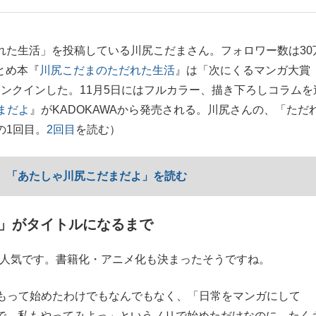
もっと見る
ただれた生活」を投稿している川尻こだまさん。フォロワー数は30
まとめ本『
川尻こだまのただれた生活
』は「次にくるマンガ大賞
にランクインした。11月5日にはフルカラー、描き下ろしコラムを
が鹿児島で3月に死去し...
まだよ
』がKADOKAWAから発売される。川尻さんの、「ただ
の1回目。
2回目
を読む）
】
「あたしゃ川尻こだまだよ」を読む
」がタイトルになるまで
ガが大人気です。書籍化・アニメ化も決まったそうですね。
照ノ富士に激怒され...
《BTS厳戒トーキョー滞
もって始めたわけでもなんでもなく、「日常をマンガにして
もっと見る
いるので、私もやってみよっ」というノリで始めただけなのに、たく