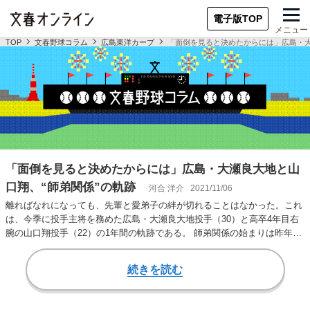
電子版TOP
メニュー
TOP
文春野球コラム
広島東洋カープ
「面倒を見ると決めたからには」広島・大
「面倒を見ると決めたからには」広島・大瀬良大地と山
口翔、“師弟関係”の軌跡
河合 洋介
2021/11/06
離ればなれになっても、先輩と愛弟子の絆が切れることはなかった。これ
は、今季に投手主将を務めた広島・大瀬良大地投手（30）と高卒4年目右
腕の山口翔投手（22）の1年間の軌跡である。 師弟関係の始まりは昨年12
月だった…
続きを読む