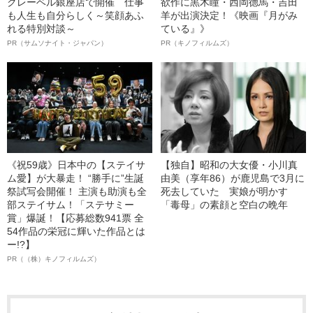
クレーベル銀座店で開催 仕事
欲作に黒木瞳・西岡德馬・吉田
も人生も自分らしく～笑顔あふ
羊が出演決定！《映画『月がみ
れる特別対談～
ている』》
PR（サムソナイト・ジャパン）
PR（キノフィルムズ）
《祝59歳》日本中の【ステイサ
【独自】昭和の大女優・小川真
ム愛】が大暴走！ “勝手に”生誕
由美（享年86）が鹿児島で3月に
祭試写会開催！ 主演も助演も全
死去していた 実娘が明かす
部ステイサム！「ステサミー
「毒母」の素顔と空白の晩年
賞」爆誕！【応募総数941票 全
54作品の栄冠に輝いた作品とは
ー!?】
PR（（株）キノフィルムズ）