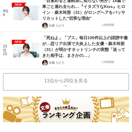
「目覚めると運転席に知らない男が」18歳で
NEW
車ごと連れ去られ…『イタズラなKiss』ヒロ
9位
イン・麻木玲那（31）がロングヘアをバッサ
9
リカットした“切実な理由”
13時間前
佐藤 ちひろ
「死ねよ」「ブス」毎日100件以上の誹謗中傷
NEW
が…恋リア出演で大炎上した女優・麻木玲那
10
（31）が明かすネットリンチの実態「送って
位
10
きた相手は、まさかの…」
13時間前
佐藤 ちひろ
11位から20位を見る