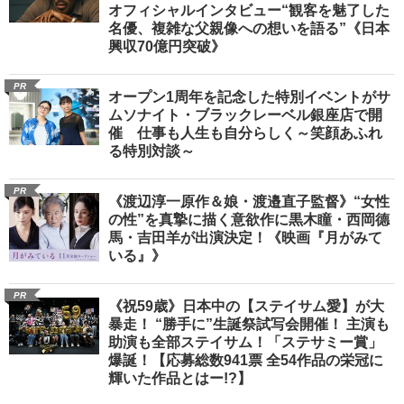
オフィシャルインタビュー“観客を魅了した
名優、複雑な父親像への想いを語る”《日本
興収70億円突破》
PR
オープン1周年を記念した特別イベントがサ
ムソナイト・ブラックレーベル銀座店で開
催 仕事も人生も自分らしく～笑顔あふれ
る特別対談～
PR
《渡辺淳一原作＆娘・渡邉直子監督》“女性
の性”を真摯に描く意欲作に黒木瞳・西岡德
馬・吉田羊が出演決定！《映画『月がみて
いる』》
PR
《祝59歳》日本中の【ステイサム愛】が大
暴走！ “勝手に”生誕祭試写会開催！ 主演も
助演も全部ステイサム！「ステサミー賞」
爆誕！【応募総数941票 全54作品の栄冠に
輝いた作品とはー!?】