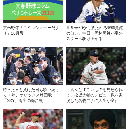
文春野球「コミッショナーだよ
背番号60から放たれる来季覚醒
り」10月号
の匂い。中日・岡林勇希が竜の
スターへ駆け上がる
勝った日も負けた日も歌い続け
「あんなすごいものを見せられ
て16年、オリックス球団歌
て」松坂大輔のデビュー戦を実
「SKY」誕生の舞台裏
況した名物アナの人生が変わっ
た理由