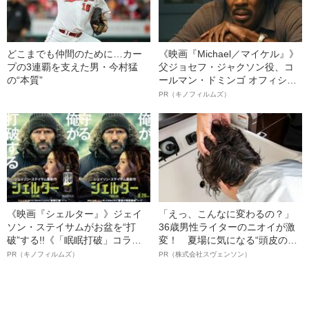
どこまでも仲間のために…カー
《映画『Michael／マイケル』》
プの3連覇を支えた男・今村猛
父ジョセフ・ジャクソン役、コ
の“本質”
ールマン・ドミンゴ オフィシャ
ルインタビュー“観客を魅了した
PR（キノフィルムズ）
名優、複雑な父親像への想いを
語る”《日本興収70億円突破》
《映画『シェルター』》ジェイ
「えっ、こんなに変わるの？」
ソン・ステイサムがお盆を“打
36歳男性ライターのニオイが激
破”する!!《「眠眠打破」コラ
変！ 夏場に気になる“頭皮のニ
ボ》
オイ”や“ベタつき”を解消す
PR（キノフィルムズ）
PR（株式会社スヴェンソン）
る、“ウィッグのスペシャリス
ト”が生み出した徹底ケアとは