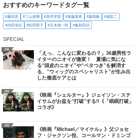
おすすめのキーワードタグ一覧
#藤田晋
#三山凌輝
#高市早苗
#後藤真希
#森岡毅
#城彰二
#内田有紀
#松田聖子
#玉木雄一郎
#亀和田武
SPECIAL
PR
「えっ、こんなに変わるの？」36歳男性ラ
イターのニオイが激変！ 夏場に気にな
る“頭皮のニオイ”や“ベタつき”を解消す
る、“ウィッグのスペシャリスト”が生み出
した徹底ケアとは
PR
《映画『シェルター』》ジェイソン・ステ
イサムがお盆を“打破”する!!《「眠眠打破」
コラボ》
PR
《映画『Michael／マイケル』》父ジョセ
フ・ジャクソン役、コールマン・ドミンゴ