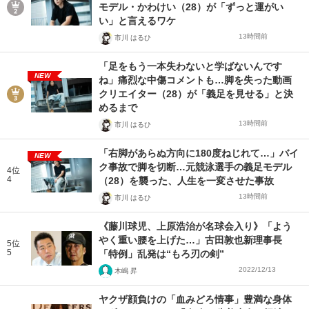
モデル・かわけい（28）が「ずっと運がい
い」と言えるワケ
13時間前
市川 はるひ
「足をもう一本失わないと学ばないんです
NEW
ね」痛烈な中傷コメントも…脚を失った動画
クリエイター（28）が「義足を見せる」と決
めるまで
13時間前
市川 はるひ
「右脚があらぬ方向に180度ねじれて…」バイ
NEW
ク事故で脚を切断…元競泳選手の義足モデル
4位
4
（28）を襲った、人生を一変させた事故
13時間前
市川 はるひ
《藤川球児、上原浩治が名球会入り》「よう
やく重い腰を上げた…」古田敦也新理事長
5位
5
「特例」乱発は“もろ刃の剣”
2022/12/13
木嶋 昇
ヤクザ顔負けの「血みどろ情事」豊満な身体