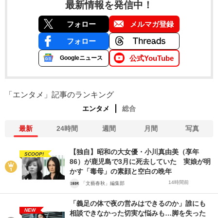
最新情報を発信中！
フォロー
メルマガ登録
フォロー
公式YouTube
Googleニュース
「エンタメ」記事のランキング
エンタメ
総合
最新
24時間
週間
月間
写真
【独自】昭和の大女優・小川真由美（享年
SCOOP!
86）が鹿児島で3月に死去していた 実娘が明
かす「毒母」の素顔と空白の晩年
14時間前
「文藝春秋」編集部
「義足の体で夜の営みはできるのか」誰にも
NEW
相談できなかった切実な悩みも…脚を失った