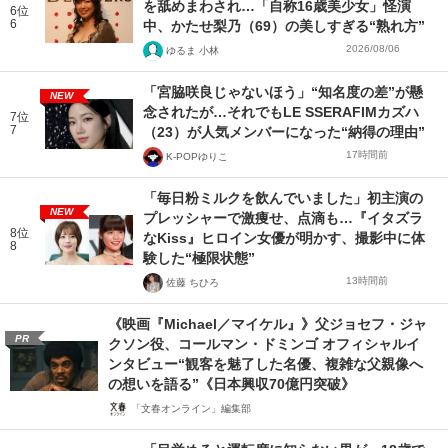
を舐めまわされ…「自称16歳美少女」怪演
6位
6
中、かたせ梨乃（69）の美しすぎる“熟れ方”
2026/08/06
ゆるま 小林
「宮脇咲良じゃないほう」“知名度の差”が懸
NEW
念されたが…それでもLE SSERAFIMカズハ
7位
7
（23）が人気メンバーになった“納得の理由”
17時間前
K-POPゆりこ
「毎日粉ミルクを飲んでいました」初主演の
NEW
プレッシャーで激痩せ、点滴も…『イタズラ
8位
なKiss』ヒロイン女優が明かす、撮影中に体
8
験した“極限状態”
13時間前
佐藤 ちひろ
《映画『Michael／マイケル』》父ジョセフ・ジャ
PR
クソン役、コールマン・ドミンゴ オフィシャルイ
ンタビュー“観客を魅了した名優、複雑な父親像へ
の想いを語る”《日本興収70億円突破》
「文春オンライン」編集部