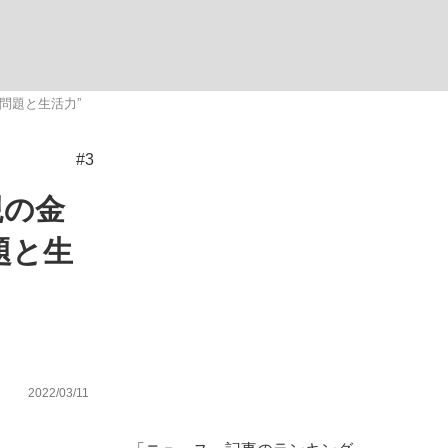
む将棋
問題と生活力”
#3
った」侍ジャパン選手が証言した“NPB聞...
親の金
題と生
2022/03/11