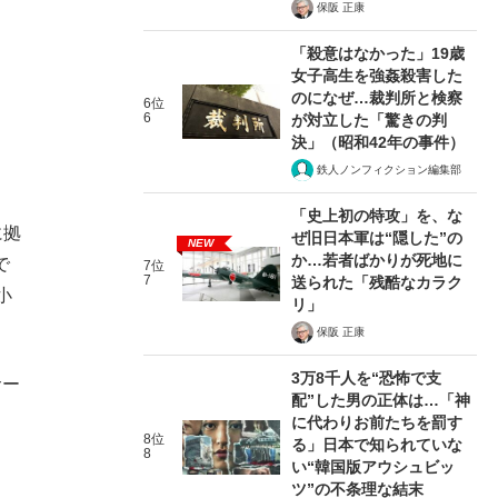
保阪 正康
「殺意はなかった」19歳
女子高生を強姦殺害した
のになぜ…裁判所と検察
6位
6
が対立した「驚きの判
決」（昭和42年の事件）
鉄人ノンフィクション編集部
「史上初の特攻」を、な
に拠
ぜ旧日本軍は“隠した”の
NEW
か…若者ばかりが死地に
で
7位
7
送られた「残酷なカラク
小
リ」
保阪 正康
3万8千人を“恐怖で支
サー
配”した男の正体は…「神
に代わりお前たちを罰す
8位
る」日本で知られていな
8
い“韓国版アウシュビッ
ツ”の不条理な結末