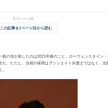
もっと見る
もっと見る
2
/3
ページ目
この記事を1ページ目から読む
筋の光が差したのは2021年春のこと。ローウェンスタイン・
出た。ただし、当初の採用はアソシエイト弁護士ではなく、法
う。