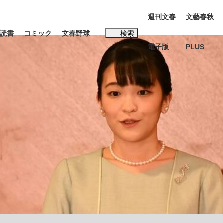
週刊文春
文藝春秋
読書
コミック
文春野球
検索
電子版
PLUS
インタビュー
読書
#松田聖子
本田圭佑が初めて明かした日本代表監督に...
K-POPアイドルたち