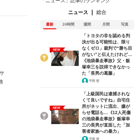
「ニュース」記事のランキング
ニュース
総合
最新
24時間
週間
月間
写真
「トヨタの非を認める判
決が出る可能性は、限り
なくゼロ」裁判で“勝ち目
NEW
がない”と伝えたけれど…
《池袋暴走事故》父・飯
塚幸三を説得できなかっ
サ
た「長男の葛藤」
守田 哲
務
「上級国民は逮捕されな
くて良いですね」自宅住
所がネットに流出、嫌が
NEW
らせ電話も…《12人死傷
の池袋暴走事故》飯塚幸
三の長男が直面した「加
害者家族への暴力」
守田 哲