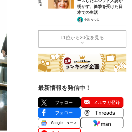
ーズしたエジプト人妻が
位
10
明かす、衝撃を受けた日
本での生活
小泉 なつみ
11位から20位を見る
最新情報を発信中！
フォロー
メルマガ登録
フォロー
Googleニュース