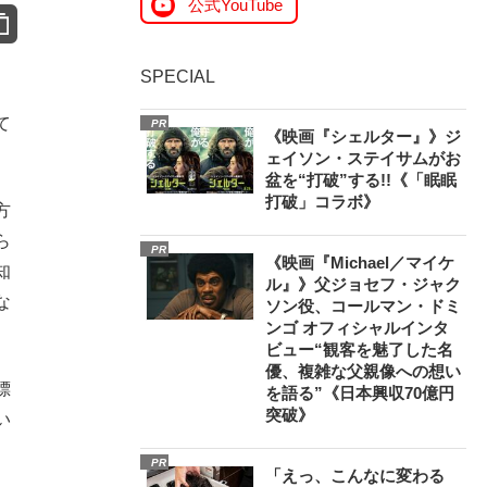
公式YouTube
SPECIAL
て
PR
《映画『シェルター』》ジ
ェイソン・ステイサムがお
盆を“打破”する!!《「眠眠
打破」コラボ》
方
ら
PR
《映画『Michael／マイケ
知
ル』》父ジョセフ・ジャク
な
ソン役、コールマン・ドミ
ンゴ オフィシャルインタ
ビュー“観客を魅了した名
優、複雑な父親像への想い
標
を語る”《日本興収70億円
突破》
い
PR
「えっ、こんなに変わる