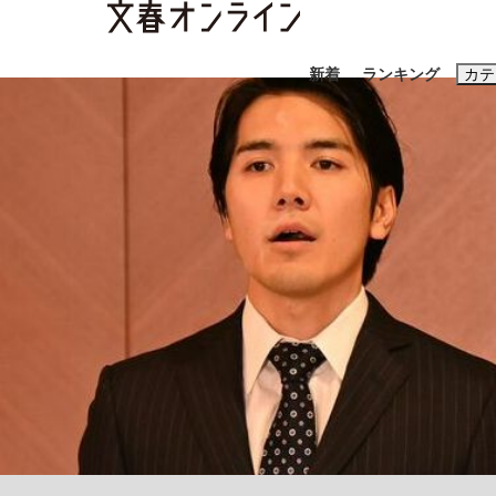
新着
ランキング
カテ
スクープ
ニュー
おすすめのキ
#藤田晋
#三
#玉木雄一郎
《BTS厳戒トーキョー滞在記》RM→渋谷で飲
終戦から81年