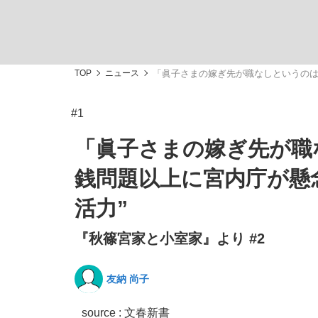
TOP
ニュース
「眞子さまの嫁ぎ先が職なしというのは
#1
「最悪の空気のまま解散」WBC日本代表“敗戦
私のあのとき、私のいま
「眞子さまの嫁ぎ先が職
銭問題以上に宮内庁が懸
活力”
『秋篠宮家と小室家』より #2
友納 尚子
「クマが悪者扱いされているのが悲しい」『北
キングの誕生を、目撃せよ。
source : 文春新書