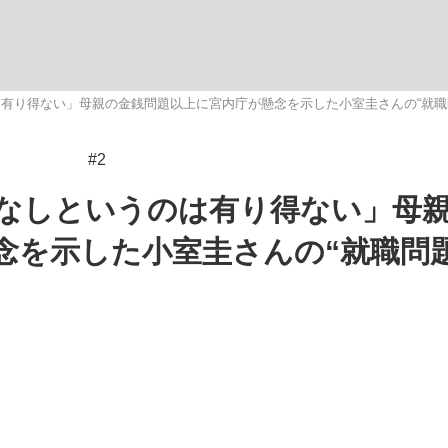
観る将棋、読
有り得ない」母親の金銭問題以上に宮内庁が懸念を示した小室圭さんの“就職
#2
”の真実 選手が明かす...
「敗因分析は一切聞かれなか
なしというのは有り得ない」母
念を示した小室圭さんの“就職問
の国から』倉本聰氏（91...