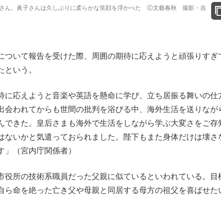
さん。眞子さんは久しぶりに柔らかな笑顔を浮かべた Ⓒ文藝春秋 撮影・吉
について報告を受けた際、周囲の期待に応えようと頑張りすぎ
たという。
待に応えようと音楽や英語を懸命に学び、立ち居振る舞いの仕
出会われてからも世間の批判を浴びる中、海外生活を送りなが
んできた。皇后さまも海外で生活をしながら学ぶ大変さをご存
はないかと気遣っておられました。陛下もまた身体だけは壊さ
す」（宮内庁関係者）
市役所の技術系職員だった父親に似ているといわれている。目
自ら命を絶った亡き父や母親と同居する母方の祖父を喜ばせた