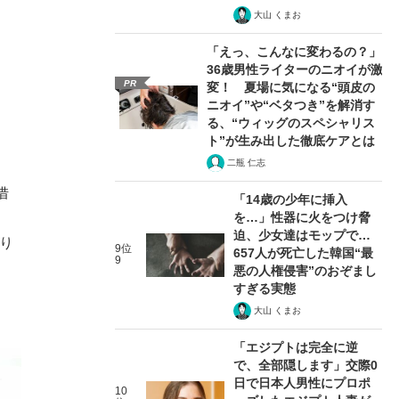
大山 くまお
「えっ、こんなに変わるの？」
36歳男性ライターのニオイが激
PR
変！ 夏場に気になる“頭皮の
ニオイ”や“ベタつき”を解消す
る、“ウィッグのスペシャリス
ト”が生み出した徹底ケアとは
二瓶 仁志
借
「14歳の少年に挿入
を…」性器に火をつけ脅
迫、少女達はモップで…
り
9位
657人が死亡した韓国“最
9
悪の人権侵害”のおぞまし
すぎる実態
大山 くまお
「エジプトは完全に逆
で、全部隠します」交際0
日で日本人男性にプロポ
10