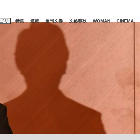
ゴリ
特集
連載
週刊文春
文藝春秋
WOMAN
CINEMA
キーワード入力
ス
エンタメ
ライフ
ビジネス
ーワードタグ一覧
山凌輝
#高市早苗
#後藤真希
#森岡毅
#城彰二
#内田有紀
#亀和田武
み会、JIN→伊豆の...
「90%は失敗する。でも…」
日本生まれの