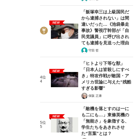
「飯塚幸三は上級国民だ
から逮捕されない」は間
NEW
違いだった…《池袋暴走
事故》警視庁幹部が「自
民党議員」に呼び出され
ても逮捕を見送った理由
守田 哲
「ヒトより下等な獣」
「日本人は皆殺しにすべ
NEW
き」特攻作戦が敵国・ア
4位
4
メリカ世論に与えた“残酷
すぎる影響”
保阪 正康
「敵機を落とすのは一に
も二にも…」東條英機の
NEW
「無能さ」を象徴する、
5位
5
学生たちをあきれさせ
た“言葉”とは？