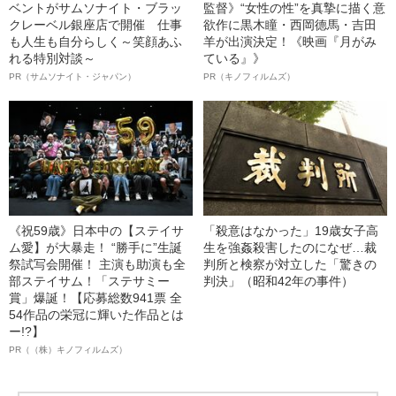
ベントがサムソナイト・ブラッ
監督》“女性の性”を真摯に描く意
クレーベル銀座店で開催 仕事
欲作に黒木瞳・西岡德馬・吉田
も人生も自分らしく～笑顔あふ
羊が出演決定！《映画『月がみ
れる特別対談～
ている』》
PR（サムソナイト・ジャパン）
PR（キノフィルムズ）
《祝59歳》日本中の【ステイサ
「殺意はなかった」19歳女子高
ム愛】が大暴走！ “勝手に”生誕
生を強姦殺害したのになぜ…裁
祭試写会開催！ 主演も助演も全
判所と検察が対立した「驚きの
部ステイサム！「ステサミー
判決」（昭和42年の事件）
賞」爆誕！【応募総数941票 全
54作品の栄冠に輝いた作品とは
ー!?】
PR（（株）キノフィルムズ）