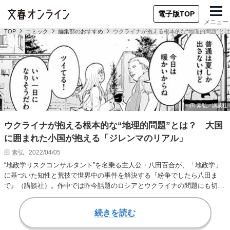
電子版TOP
メニュー
TOP
コミック
編集部のおすすめ
ウクライナが抱える根本的な“地理的問題”と
ウクライナが抱える根本的な“地理的問題”とは？ 大国
に囲まれた小国が抱える「ジレンマのリアル」
田 素弘
2022/04/05
“地政学リスクコンサルタント”を名乗る主人公・八田百合が、「地政学」
に基づいた知性と荒技で世界中の事件を解決する『紛争でしたら八田ま
で』（講談社）。作中では昨今話題のロシアとウクライナの問題にも切り
込んでいる。 ウク…
続きを読む