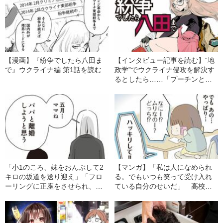
【漫画】『紛争でしたら八田ま
【インタビュー記事を読む】“地
で』ウクライナ編 第1話を読む
政学”でウクライナ侵攻を解決す
るとしたら……「プーチンと対
等に話せる人を動かすしかな
い」 話題の“紛争漫画”作者が語
る「今回の侵攻の特異性」《キ
ーパーソンはあの元首相？》
「小1のころ、妹をおんぶして2
【マンガ】「私は人になめられ
キロの坂道を送り迎え」「フロ
る。でもいつも笑って受け入れ
ーリングに正座をさせられ、物
ている自分のせいだ」 高校
差しを背中に…」 母や恋人
の“同窓会”が呼び起こす壮絶
に‟ネグレクト”を受けたマンガ家
な“いじめ”の記憶
が、自信を持てるようになった