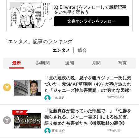
X(旧Twitter)をフォローして最新記事
をいち早く読もう
文春オンラインをフォロー
「エンタメ」記事のランキング
エンタメ
総合
最新
24時間
週間
月間
写真
「父の通夜の晩、息子を狙うジャニー氏に気
づいた」元SMAP草彅剛（49）が巻き込まれ
た「ジャニーズ性加害問題」の“数奇な因縁”
2023/08/04
山本 雲丹
「近藤真彦が使っていた部屋で…」「性器を
NEW
握らされる」ジャニー喜多川による性加害、
語り始めた被害者たち《徹底取材の裏側》
13時間前
髙橋 大介