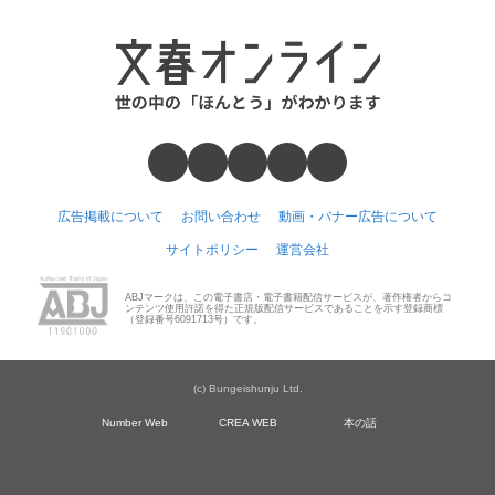
広告掲載について
お問い合わせ
動画・バナー広告について
サイトポリシー
運営会社
ABJマークは、この電子書店・電子書籍配信サービスが、著作権者からコ
ンテンツ使用許諾を得た正規版配信サービスであることを示す登録商標
（登録番号6091713号）です。
(c) Bungeishunju Ltd.
Number Web
CREA WEB
本の話