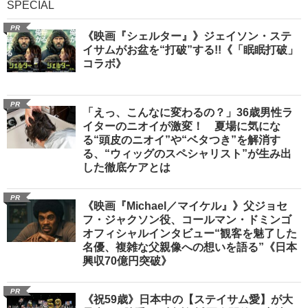
SPECIAL
PR
《映画『シェルター』》ジェイソン・ステ
イサムがお盆を“打破”する!!《「眠眠打破」
コラボ》
PR
「えっ、こんなに変わるの？」36歳男性ラ
イターのニオイが激変！ 夏場に気にな
る“頭皮のニオイ”や“ベタつき”を解消す
る、“ウィッグのスペシャリスト”が生み出
した徹底ケアとは
PR
《映画『Michael／マイケル』》父ジョセ
フ・ジャクソン役、コールマン・ドミンゴ
オフィシャルインタビュー“観客を魅了した
名優、複雑な父親像への想いを語る”《日本
興収70億円突破》
PR
《祝59歳》日本中の【ステイサム愛】が大