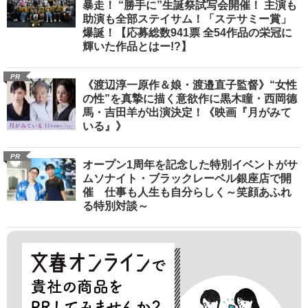
暴走！ “勝手に”生誕祭試写会開催！ 主演も
助演も全部ステイサム！「ステサミー賞」
爆誕！【応募総数941票 全54作品の栄冠に
輝いた作品とはー!?】
PR
《渡辺淳一原作＆娘・渡邉直子監督》“女性
の性”を真摯に描く意欲作に黒木瞳・西岡德
馬・吉田羊が出演決定！《映画『月がみて
いる』》
PR
オープン1周年を記念した特別イベントがサ
ムソナイト・ブラックレーベル銀座店で開
催 仕事も人生も自分らしく～笑顔あふれ
る特別対談～