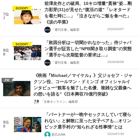
前澤友作との破局、10キロ増量“貫禄”姿…剛
SCOOP!
力彩芽(31)が見せた“復活の道”「レオタード
7位
を着た時に…」「泣きながらご飯を食べた」
7
《涙の卒業》
2024/03/07
「週刊文春」編集部
「敗因分析は一切聞かれなかった」侍ジャパ
SCOOP!
ン選手が証言した“NPB聞き取り調査”の実態
8位
8
「選手から次期監督の要求は…」
2026/08/06
「週刊文春」編集部
《映画『Michael／マイケル』》父ジョセフ・ジャ
PR
クソン役、コールマン・ドミンゴ オフィシャルイ
ンタビュー“観客を魅了した名優、複雑な父親像へ
の想いを語る”《日本興収70億円突破》
「文春オンライン」編集部
「パートナーが一晩中セックスしていて寝ら
れない」と解散に至った女子ペアも…オリン
9位
9
ピック選手村の“知られざる性事情”とは
2024/07/30
辰巳JUNK