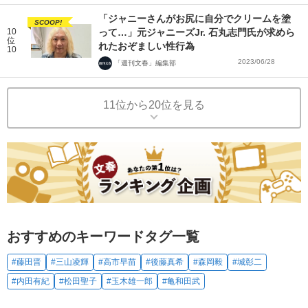
「ジャニーさんがお尻に自分でクリームを塗
SCOOP!
10
って…」元ジャニーズJr. 石丸志門氏が求めら
位
れたおぞましい性行為
10
2023/06/28
「週刊文春」編集部
11位から20位を見る
おすすめのキーワードタグ一覧
#藤田晋
#三山凌輝
#高市早苗
#後藤真希
#森岡毅
#城彰二
#内田有紀
#松田聖子
#玉木雄一郎
#亀和田武