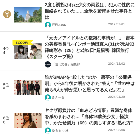
2度も誘拐された少女の両親は、犯人に性的に
籠絡されていた……全米を驚愕させた事件と
は
2019/07/01
辰巳JUNK
「元カノアイドルとの複雑な事情が…」“吉本
SCOOP!
の美容番長”レインボー池田直人(31)が元AKB
4位
篠崎彩奈（28）と2泊3日“超親密”韓国旅行
4
《スクープ撮》
2024/12/02
「週刊文春」編集部
誰がSMAPを“殺した”のか 悪夢の「公開処
刑」から8年後に明かされた“答え”「世の中は
5位
5
俺ら5人が仲が悪いと思ってるんだよな」
2024/04/20
みきーる
ヤクザ顔負けの「血みどろ情事」豊満な身体
を舐めまわされ…「自称16歳美少女」怪演
6位
6
中、かたせ梨乃（69）の美しすぎる“熟れ方”
2026/08/06
ゆるま 小林