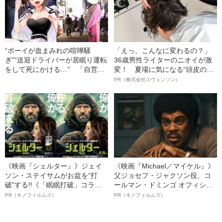
意外な‟きっかけ”
“ボーイが血まみれの喧嘩騒
「えっ、こんなに変わるの？」
ぎ”“送迎ドライバーが居眠り運転
36歳男性ライターのニオイが激
をして死にかける…” 「自営業
変！ 夏場に気になる“頭皮のニ
者の集まり」のキャバ嬢が“東京
オイ”や“ベタつき”を解消す
PR（株式会社スヴェンソン）
と鳥取”で遭遇したトラブルのリ
る、“ウィッグのスペシャリス
アル
ト”が生み出した徹底ケアとは
《映画『シェルター』》ジェイ
《映画『Michael／マイケル』》
ソン・ステイサムがお盆を“打
父ジョセフ・ジャクソン役、コ
破”する!!《「眠眠打破」コラ
ールマン・ドミンゴ オフィシャ
ボ》
ルインタビュー“観客を魅了した
PR（キノフィルムズ）
PR（キノフィルムズ）
名優、複雑な父親像への想いを
語る”《日本興収70億円突破》