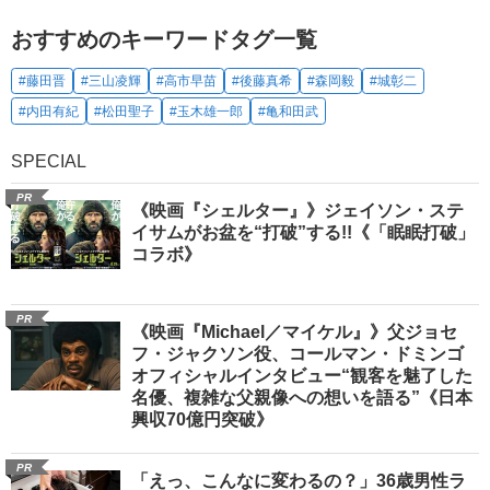
おすすめのキーワードタグ一覧
#藤田晋
#三山凌輝
#高市早苗
#後藤真希
#森岡毅
#城彰二
#内田有紀
#松田聖子
#玉木雄一郎
#亀和田武
SPECIAL
PR
《映画『シェルター』》ジェイソン・ステ
イサムがお盆を“打破”する!!《「眠眠打破」
コラボ》
PR
《映画『Michael／マイケル』》父ジョセ
フ・ジャクソン役、コールマン・ドミンゴ
オフィシャルインタビュー“観客を魅了した
名優、複雑な父親像への想いを語る”《日本
興収70億円突破》
PR
「えっ、こんなに変わるの？」36歳男性ラ