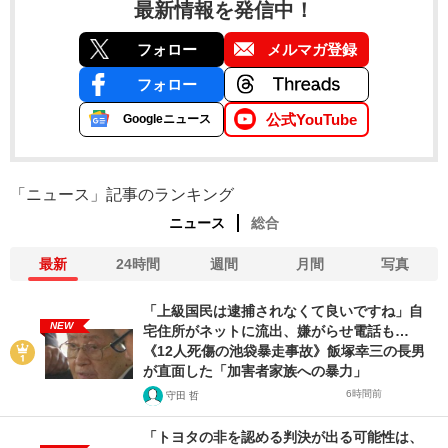
最新情報を発信中！
フォロー
メルマガ登録
フォロー
公式YouTube
Googleニュース
「ニュース」記事のランキング
ニュース
総合
最新
24時間
週間
月間
写真
「上級国民は逮捕されなくて良いですね」自
NEW
宅住所がネットに流出、嫌がらせ電話も…
《12人死傷の池袋暴走事故》飯塚幸三の長男
が直面した「加害者家族への暴力」
6時間前
守田 哲
「トヨタの非を認める判決が出る可能性は、