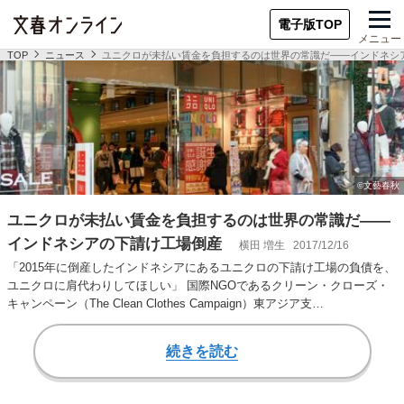
電子版TOP
メニュー
TOP
ニュース
ユニクロが未払い賃金を負担するのは世界の常識だ――インドネシ
ユニクロが未払い賃金を負担するのは世界の常識だ――
インドネシアの下請け工場倒産
横田 増生
2017/12/16
「2015年に倒産したインドネシアにあるユニクロの下請け工場の負債を、
ユニクロに肩代わりしてほしい」 国際NGOであるクリーン・クローズ・
キャンペーン（The Clean Clothes Campaign）東アジア支…
続きを読む