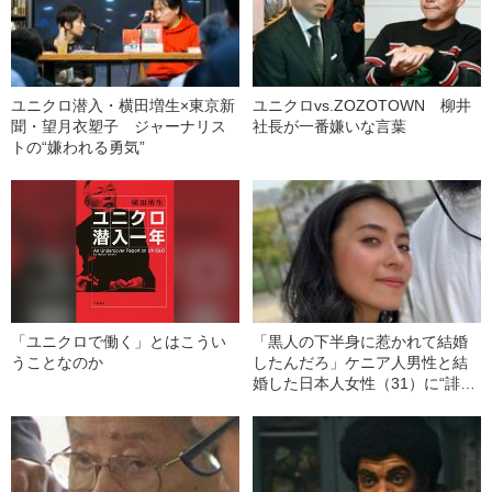
ユニクロ潜入・横田増生×東京新
ユニクロvs.ZOZOTOWN 柳井
聞・望月衣塑子 ジャーナリス
社長が一番嫌いな言葉
トの“嫌われる勇気”
「ユニクロで働く」とはこうい
「黒人の下半身に惹かれて結婚
うことなのか
したんだろ」ケニア人男性と結
婚した日本人女性（31）に“誹謗
中傷”殺到…本人が語る、日本で
感じる“外国人差別”のリアル