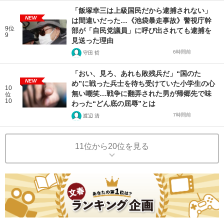
「飯塚幸三は上級国民だから逮捕されない」
NEW
は間違いだった…《池袋暴走事故》警視庁幹
9位
部が「自民党議員」に呼び出されても逮捕を
9
見送った理由
6時間前
守田 哲
「おい、見ろ、あれも敗残兵だ」“国のた
NEW
め”に戦った兵士を待ち受けていた小学生の心
10
無い嘲笑…戦争に翻弄された男が帰郷先で味
位
10
わった“どん底の屈辱”とは
7時間前
渡辺 清
11位から20位を見る