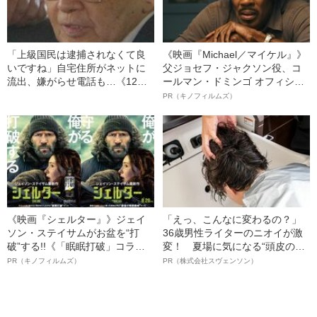
「上級国民は逮捕されなくて良
《映画『Michael／マイケル』》
いですね」自宅住所がネットに
父ジョセフ・ジャクソン役、コ
流出、嫌がらせ電話も…《12人
ールマン・ドミンゴ オフィシャ
死傷の池袋暴走事故》飯塚幸三
ルインタビュー“観客を魅了した
PR（キノフィルムズ）
の長男が直面した「加害者家族
名優、複雑な父親像への想いを
への暴力」
語る”《日本興収70億円突破》
《映画『シェルター』》ジェイ
「えっ、こんなに変わるの？」
ソン・ステイサムがお盆を“打
36歳男性ライターのニオイが激
破”する!!《「眠眠打破」コラ
変！ 夏場に気になる“頭皮のニ
ボ》
オイ”や“ベタつき”を解消す
PR（キノフィルムズ）
PR（株式会社スヴェンソン）
る、“ウィッグのスペシャリス
ト”が生み出した徹底ケアとは