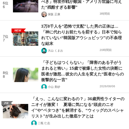
べき」特攻作戦が敵国・アメリカ世論に与え
6位
6
た“残酷すぎる影響”
3時間前
保阪 正康
3万8千人を“恐怖で支配”した男の正体は…
NEW
「神に代わりお前たちを罰する」日本で知ら
7位
れていない“韓国版アウシュビッツ”の不条理
7
な結末
20時間前
大山 くまお
「子どもはつくらない」「障害のある子がう
まれると怖い」15歳で被爆した女性の決断に
8位
医者が激怒…彼女の人生を変えた“医者からの
8
衝撃的な一言”
2026/08/06
小山 美砂
「えっ、こんなに変わるの？」36歳男性ライターの
PR
ニオイが激変！ 夏場に気になる“頭皮のニオ
イ”や“ベタつき”を解消する、“ウィッグのスペシャ
リスト”が生み出した徹底ケアとは
二瓶 仁志