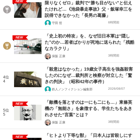
NEW
限りなくゼロ」裁判で“勝ち目がない”と伝え
たけれど…《池袋暴走事故》父・飯塚幸三を
説得できなかった「長男の葛藤」
6時間前
守田 哲
「史上初の特攻」を、なぜ旧日本軍は“隠し
NEW
た”のか…若者ばかりが死地に送られた「残酷
なカラクリ」
3時間前
保阪 正康
「殺意はなかった」19歳女子高生を強姦殺害
したのになぜ…裁判所と検察が対立した「驚
4位
4
きの判決」（昭和42年の事件）
2026/08/07
鉄人ノンフィクション編集部
「敵機を落とすのは一にも二にも…」東條英
NEW
機の「無能さ」を象徴する、学生たちをあき
5位
5
れさせた“言葉”とは？
3時間前
保阪 正康
「ヒトより下等な獣」「日本人は皆殺しにす
NEW