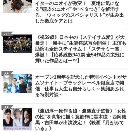
イターのニオイが激変！ 夏場に気にな
る“頭皮のニオイ”や“ベタつき”を解消す
る、“ウィッグのスペシャリスト”が生み出
した徹底ケアとは
PR
《祝59歳》日本中の【ステイサム愛】が大
暴走！ “勝手に”生誕祭試写会開催！ 主演も
助演も全部ステイサム！「ステサミー賞」
爆誕！【応募総数941票 全54作品の栄冠に
輝いた作品とはー!?】
PR
オープン1周年を記念した特別イベントがサ
ムソナイト・ブラックレーベル銀座店で開
催 仕事も人生も自分らしく～笑顔あふれ
る特別対談～
PR
《渡辺淳一原作＆娘・渡邉直子監督》“女性
の性”を真摯に描く意欲作に黒木瞳・西岡德
馬・吉田羊が出演決定！《映画『月がみて
いる』》