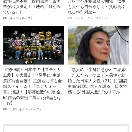
欲作に黒木瞳・西岡德馬・吉田
クレーベル銀座店で開催 仕事
羊が出演決定！《映画『月がみ
も人生も自分らしく～笑顔あふ
ている』》
れる特別対談～
PR（キノフィルムズ）
PR（サムソナイト・ジャパン）
《祝59歳》日本中の【ステイサ
「黒人の下半身に惹かれて結婚
ム愛】が大暴走！ “勝手に”生誕
したんだろ」ケニア人男性と結
祭試写会開催！ 主演も助演も全
婚した日本人女性（31）に“誹謗
部ステイサム！「ステサミー
中傷”殺到…本人が語る、日本で
賞」爆誕！【応募総数941票 全
感じる“外国人差別”のリアル
54作品の栄冠に輝いた作品とは
ー!?】
PR（（株）キノフィルムズ）