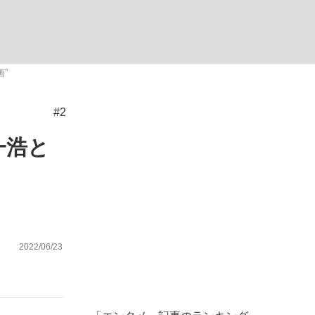
ない資産運用のすべて
”
#2
が悲しい」『北の国から』倉本聰氏（91...
一浩と
2022/06/23