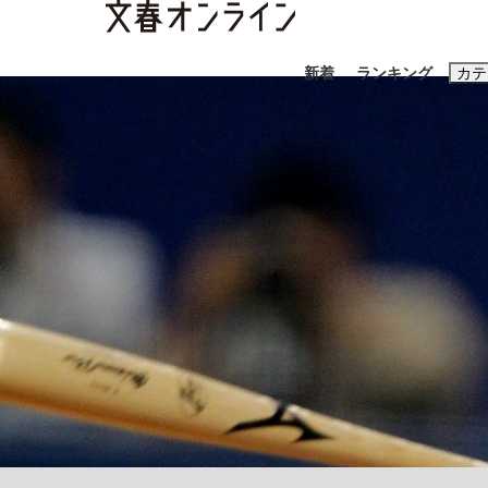
新着
ランキング
カテ
スクープ
ニュー
おすすめのキ
#藤田晋
#三
#玉木雄一郎
「90%は失敗する。でも…」本田圭佑が初め
終戦から81年