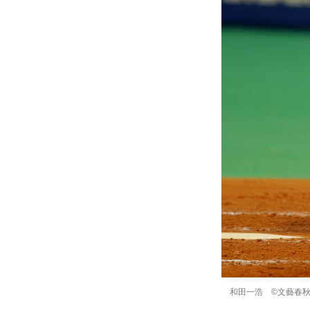
和田一浩 ©文藝春