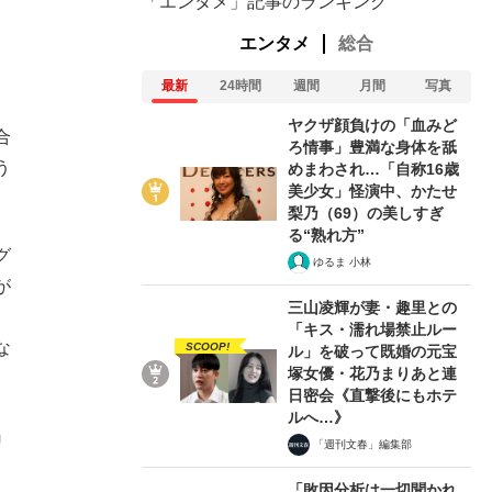
「エンタメ」記事のランキング
エンタメ
総合
最新
24時間
週間
月間
写真
。
ヤクザ顔負けの「血みど
合
ろ情事」豊満な身体を舐
う
めまわされ…「自称16歳
美少女」怪演中、かたせ
梨乃（69）の美しすぎ
る“熟れ方”
グ
ゆるま 小林
が
三山凌輝が妻・趣里との
「キス・濡れ場禁止ルー
な
SCOOP!
ル」を破って既婚の元宝
塚女優・花乃まりあと連
日密会《直撃後にもホテ
ルへ…》
』
「週刊文春」編集部
「敗因分析は一切聞かれ