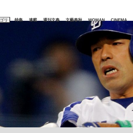
ゴリ
特集
連載
週刊文春
文藝春秋
WOMAN
CINEMA
キーワード入力
ス
エンタメ
ライフ
ビジネス
ーワードタグ一覧
山凌輝
#高市早苗
#後藤真希
#森岡毅
#城彰二
#内田有紀
観る将棋、読
#亀和田武
て明かした日本代表監督に...
「最悪の空気のまま解散」W