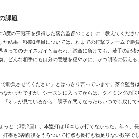
の課題
3度の三冠王を獲得した落合監督のこと）に「教えてくださ
した結果、移籍1年目についてはこれまでの打撃フォームで勝
界きってのナイスガイと言われ、試合に負けても、若手の記者
物。どんな相手にも自分の意思を穏やかに、かつ明確に伝える
ムで勝負させてください』とはっきり言っています。落合監督
わなかったですが、シーズンに入ってからは、タイミングの取
。『オレが見ているから、調子が悪くなったらいつでも戻して
ょっと（3割2厘）、本塁打は16本しか打てなかった。年々、
、打率も3割前後をうろついて打点も長打も物足りない数字で