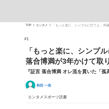
TOP
エンタメ
「もっと楽に、シンプルに打てよ」35
#1
「敗因分析は一切聞かれなかった」侍ジャパン選
キングの誕生を、目撃せよ。
「もっと楽に、シンプル
落合博満が3年かけて取
『証言 落合博満 オレ流を貫いた「孤
the Style
和田 一浩
エンタメ
スポーツ
読書
「目標達成できなかったからと言って…」サッ