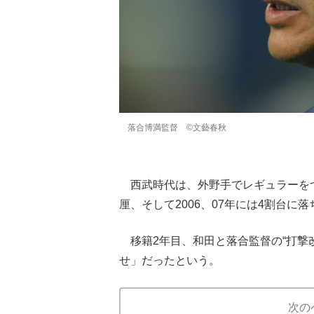
落合博満監督 ©文藝春秋
西武時代は、外野手でレギュラーをつかん
厘、そして2006、07年には4割台に
移籍2年目、和田と落合監督の“打撃
せ」だったという。
次の