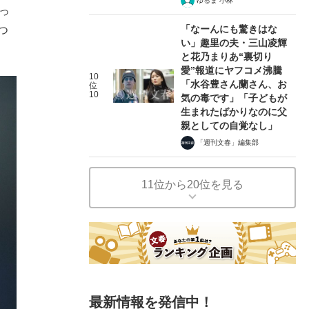
ゆるま 小林
っ
「なーんにも驚きはな
つ
い」趣里の夫・三山凌輝
と花乃まりあ“裏切り
愛”報道にヤフコメ沸騰
10
「水谷豊さん蘭さん、お
位
10
気の毒です」「子どもが
生まれたばかりなのに父
親としての自覚なし」
「週刊文春」編集部
11位から20位を見る
最新情報を発信中！