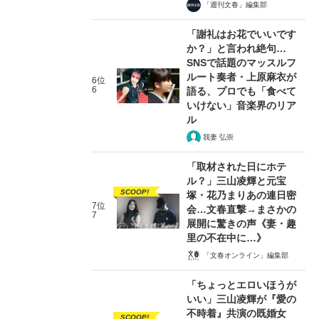
「週刊文春」編集部
「謝礼はお花でいいです
か？」と言われ絶句…
SNSで話題のマッスルフ
ルート奏者・上原麻衣が
6位
6
語る、プロでも「食べて
いけない」音楽界のリア
ル
我妻 弘崇
「取材された日にホテ
ル？」三山凌輝と元宝
SCOOP!
塚・花乃まりあの連日密
7位
会…文春直撃→まさかの
7
展開に驚きの声《妻・趣
里の不在中に…》
「文春オンライン」編集部
「ちょっとエロいほうが
いい」三山凌輝が『愛の
不時着』共演の既婚女
SCOOP!