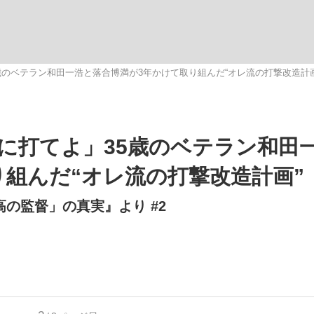
いまさら聞け
歳のベテラン和田一浩と落合博満が3年かけて取り組んだ“オレ流の打撃改造計画
手が証言した“NPB聞...
「クマが悪者扱いされているの
に打てよ」35歳のベテラン和田
り組んだ“オレ流の打撃改造計画”
高の監督」の真実』より #2
もっと見る
カー日本代表・森保一監督...