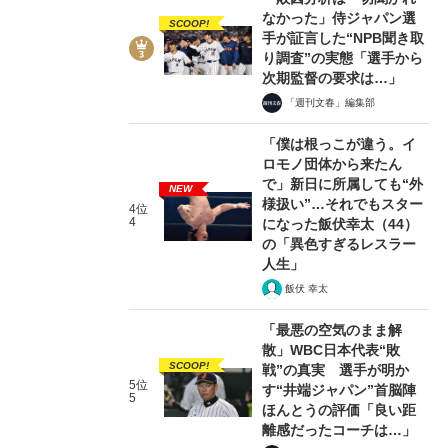
なかった」侍ジャパン選
SCOOP!
手が証言した“NPB聞き取
り調査”の実態「選手から
次期監督の要求は…」
「週刊文春」編集部
「僕は根っこが違う。イ
ロモノ団体から来たん
で」新日に所属しても“外
NEW
様扱い”…それでもスター
4位
4
になった飯伏幸太（44）
の「異色すぎるレスラー
人生」
飯伏 幸太
「最悪の空気のまま解
散」WBC日本代表“敗
SCOOP!
戦”の真実 選手が明か
5位
す“井端ジャパン”首脳陣
5
ほんとうの評価「良い距
離感だったコーチは…」