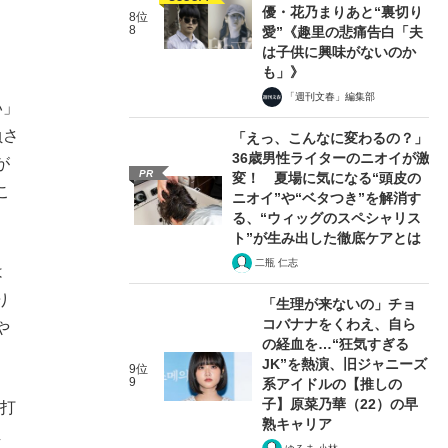
優・花乃まりあと“裏切り
8位
8
愛”《趣里の悲痛告白「夫
は子供に興味がないのか
も」》
「週刊文春」編集部
い」
負さ
「えっ、こんなに変わるの？」
36歳男性ライターのニオイが激
が
PR
変！ 夏場に気になる“頭皮の
こ
ニオイ”や“ベタつき”を解消す
る、“ウィッグのスペシャリス
ト”が生み出した徹底ケアとは
二瓶 仁志
は
り
「生理が来ないの」チョ
コバナナをくわえ、自ら
や
の経血を…“狂気すぎる
JK”を熱演、旧ジャニーズ
9位
9
系アイドルの【推しの
子】原菜乃華（22）の早
長打
熟キャリア
し