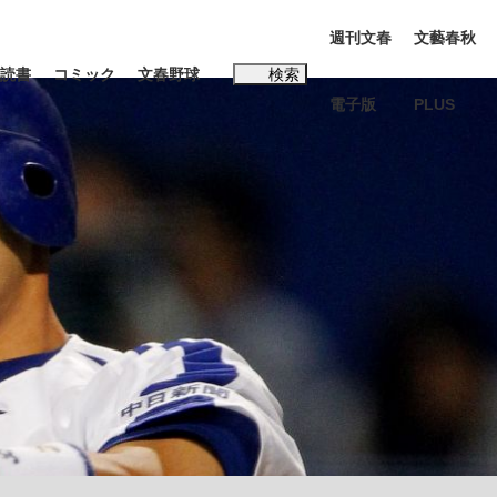
週刊文春
文藝春秋
読書
コミック
文春野球
検索
電子版
PLUS
インタビュー
読書
#松田聖子
む将棋
BC日本代表“敗戦”の真実 選手が明かす...