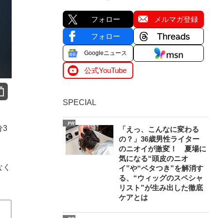
フォロー
メルマガ登録
フォロー
Googleニュース
公式YouTube
SPECIAL
PR
分3
「えっ、こんなに変わる
の？」36歳男性ライター
のニオイが激変！ 夏場に
気になる“頭皮のニオ
なく
イ”や“ベタつき”を解消す
る、“ウィッグのスペシャ
リスト”が生み出した徹底
ケアとは