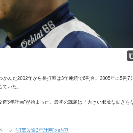
だ2002年から長打率は3年連続で6割台。2005年に5割7
落ちていた。
改造3年計画”が始まった。最初の課題は「大きい邪魔な動きを
ページ
“打撃改造3年計画”の内容