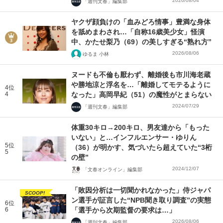
2026/08/04
「週刊文春」編集部
ヤクザ顔負けの「血みどろ情事」豊満な身体
を舐めまわされ…「自称16歳美少女」怪演
中、かたせ梨乃（69）の美しすぎる“熟れ方”
2026/08/06
ゆるま 小林
ヌードも不倫も厭わず、離婚後も市川海老蔵
や勝地涼と浮名を…「離婚してモテるように
4位
4
なった」高岡早紀（51）の魔性がとまらない
2024/07/29
「週刊文春」編集部
体重30キロ→200キロ、男友達から「もった
いない」と…インフルエンサー・ゆりん
5位
（36）が明かす、気づいたら超えていた“3桁
5
の壁”
2024/12/07
「文春オンライン」編集部
「敗因分析は一切聞かれなかった」侍ジャパ
SCOOP!
ン選手が証言した“NPB聞き取り調査”の実態
6位
6
「選手から次期監督の要求は…」
2026/08/06
「週刊文春」編集部