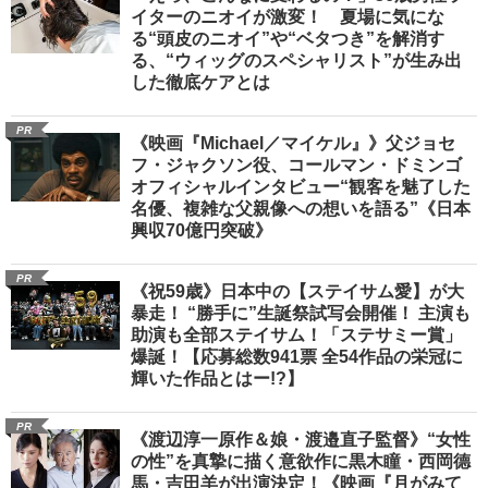
イターのニオイが激変！ 夏場に気にな
る“頭皮のニオイ”や“ベタつき”を解消す
る、“ウィッグのスペシャリスト”が生み出
した徹底ケアとは
PR
《映画『Michael／マイケル』》父ジョセ
フ・ジャクソン役、コールマン・ドミンゴ
オフィシャルインタビュー“観客を魅了した
名優、複雑な父親像への想いを語る”《日本
興収70億円突破》
PR
《祝59歳》日本中の【ステイサム愛】が大
暴走！ “勝手に”生誕祭試写会開催！ 主演も
助演も全部ステイサム！「ステサミー賞」
爆誕！【応募総数941票 全54作品の栄冠に
輝いた作品とはー!?】
PR
《渡辺淳一原作＆娘・渡邉直子監督》“女性
の性”を真摯に描く意欲作に黒木瞳・西岡德
馬・吉田羊が出演決定！《映画『月がみて