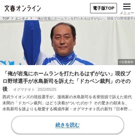
電子版TOP
メニュー
TOP
エンタメ
「俺が岩鬼にホームランを打たれるはずがない」現役プロ野球選手
「俺が岩鬼にホームランを打たれるはずがない」現役プ
ロ野球選手が水島新司を訴えた「ドカベン裁判」のその
後
オグマナオト
2022/05/25
西武ライオンズの現役選手が、漫画家の水島新司を名誉毀損で訴えた前代
未聞の「ドカベン裁判」はどう決着がついたのか？ その驚きの顛末を、
水島新司を誰よりも敬愛する構成作家・オグマナオト氏の新刊『日本野球
はいつも水島新司…
続きを読む