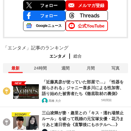
フォロー
メルマガ登録
フォロー
公式YouTube
Googleニュース
「エンタメ」記事のランキング
エンタメ
総合
最新
24時間
週間
月間
写真
「近藤真彦が使っていた部屋で…」「性器を
NEW
握らされる」ジャニー喜多川による性加害、
語り始めた被害者たち《徹底取材の裏側》
5時間前
髙橋 大介
三山凌輝が妻・趣里との「キス・濡れ場禁止
SCOOP!
ルール」を破って既婚の元宝塚女優・花乃ま
りあと連日密会《直撃後にもホテルへ…》