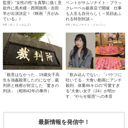
監督》“女性の性”を真摯に描く意
ベントがサムソナイト・ブラッ
欲作に黒木瞳・西岡德馬・吉田
クレーベル銀座店で開催 仕事
羊が出演決定！《映画『月がみ
も人生も自分らしく～笑顔あふ
ている』》
れる特別対談～
PR（キノフィルムズ）
PR（サムソナイト・ジャパン）
「殺意はなかった」19歳女子高
「飲み込んでない」「バケツに
生を強姦殺害したのになぜ…裁
吐いてる」大食い動画にアンチ
判所と検察が対立した「驚きの
殺到…体重46キロの“可愛すぎ
判決」（昭和42年の事件）
る”大食い女子（24）が明か
す、“やらせ疑惑”への本音
最新情報を発信中！