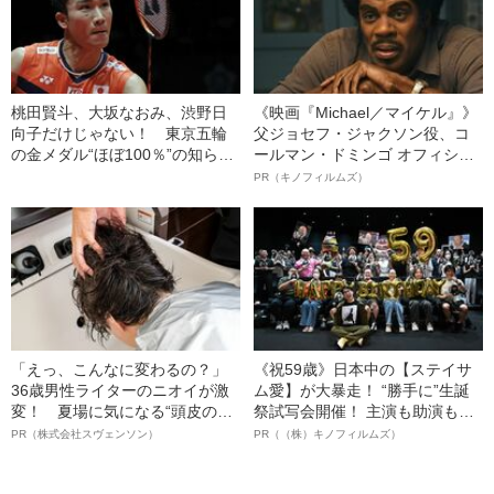
桃田賢斗、大坂なおみ、渋野日
《映画『Michael／マイケル』》
向子だけじゃない！ 東京五輪
父ジョセフ・ジャクソン役、コ
の金メダル“ほぼ100％”の知られ
ールマン・ドミンゴ オフィシャ
ざる大本命とは？
ルインタビュー“観客を魅了した
PR（キノフィルムズ）
名優、複雑な父親像への想いを
語る”《日本興収70億円突破》
「えっ、こんなに変わるの？」
《祝59歳》日本中の【ステイサ
36歳男性ライターのニオイが激
ム愛】が大暴走！ “勝手に”生誕
変！ 夏場に気になる“頭皮のニ
祭試写会開催！ 主演も助演も全
オイ”や“ベタつき”を解消す
部ステイサム！「ステサミー
PR（株式会社スヴェンソン）
PR（（株）キノフィルムズ）
る、“ウィッグのスペシャリス
賞」爆誕！【応募総数941票 全
ト”が生み出した徹底ケアとは
54作品の栄冠に輝いた作品とは