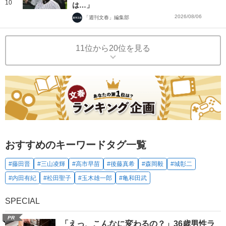
10
は…」
2026/08/06
「週刊文春」編集部
11位から20位を見る
おすすめのキーワードタグ一覧
#藤田晋
#三山凌輝
#高市早苗
#後藤真希
#森岡毅
#城彰二
#内田有紀
#松田聖子
#玉木雄一郎
#亀和田武
SPECIAL
PR
「えっ、こんなに変わるの？」36歳男性ラ