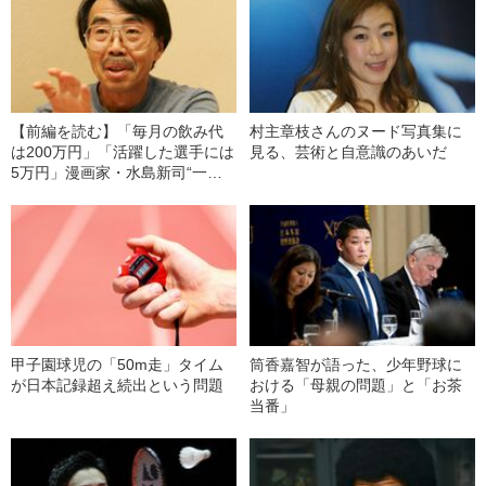
【前編を読む】「毎月の飲み代
村主章枝さんのヌード写真集に
は200万円」「活躍した選手には
見る、芸術と自意識のあいだ
5万円」漫画家・水島新司“一番
稼いでいた時期”の売れっ子ぶり
甲子園球児の「50m走」タイム
筒香嘉智が語った、少年野球に
が日本記録超え続出という問題
おける「母親の問題」と「お茶
当番」