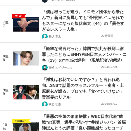
「僕は根っこが違う。イロモノ団体から来た
NEW
んで」新日に所属しても“外様扱い”…それで
7位
もスターになった飯伏幸太（44）の「異色す
7
ぎるレスラー人生」
22時間前
飯伏 幸太
「軽率な発言だった」韓国で批判が殺到→謝
罪したことも…ENHYPEN日本人メンバー・ニ
8位
8
キ（19）の“本当の評判”〈現地記者が解説〉
2024/12/09
吉崎 エイジーニョ
「謝礼はお花でいいですか？」と言われ絶
句…SNSで話題のマッスルフルート奏者・上
9位
原麻衣が語る、プロでも「食べていけない」
9
音楽界のリアル
2026/08/01
我妻 弘崇
「最悪の空気のまま解散」WBC日本代表“敗
SCOOP!
戦”の真実 選手が明かす“井端ジャパン”首脳
10
陣ほんとうの評価「良い距離感だったコーチ
位