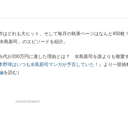
いまさら聞け
作はどれも大ヒット、そして毎月の執筆ページはなんと450
の水島新司」のエピソードを紹介。
手が証言した“NPB聞...
「クマが悪者扱いされているの
代が200万円に達した理由とは？ 水島新司を誰よりも敬愛
本野球はいつも水島新司マンガが予言していた！
』より一部抜
編
を読む）
ADVERTISEMENT
もっと見る
カー日本代表・森保一監督...