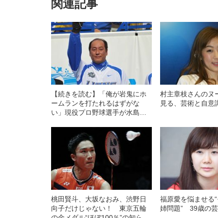
関連記事
【続きを読む】「俺が岩鬼にホ
村主章枝さんのヌ
ームランを打たれるはずがな
見る、芸術と自意
い」現役プロ野球選手が水島新
司を訴えた「ドカベン裁判」の
その後
桃田賢斗、大坂なおみ、渋野日
福原愛を悩ませる
向子だけじゃない！ 東京五輪
姉問題” 39歳の
の金メダル“ほぼ100％”の知られ