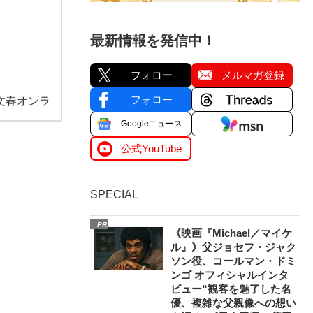
最新情報を発信中！
フォロー
メルマガ登録
フォロー
文春オンラ
Googleニュース
公式YouTube
SPECIAL
PR
《映画『Michael／マイケ
ル』》父ジョセフ・ジャク
ソン役、コールマン・ドミ
ンゴ オフィシャルインタ
ビュー“観客を魅了した名
優、複雑な父親像への想い