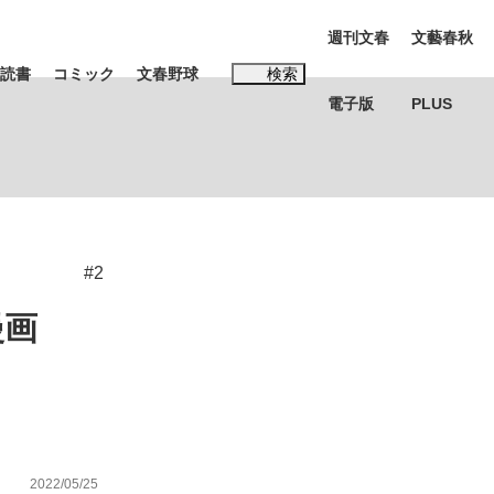
週刊文春
文藝春秋
読書
コミック
文春野球
検索
電子版
PLUS
インタビュー
読書
#松田聖子
#2
む将棋
漫画
BC日本代表“敗戦”の真実 選手が明かす...
2022/05/25