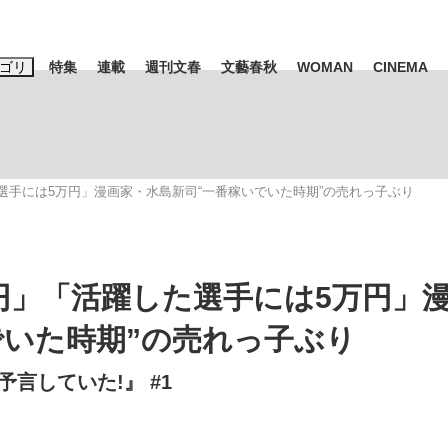
ゴリ
特集
連載
週刊文春
文藝春秋
WOMAN
CINEMA
キーワード入力
ス
エンタメ
ライフ
ビジネス
選手には5万円」漫画家・水島新司“一番稼いでいた時期”の売れっ子ぶり
ーワードタグ一覧
山凌輝
#高市早苗
#後藤真希
#森岡毅
#城彰二
#内田有紀
観る将棋、読
#亀和田武
円」「活躍した選手には5万円」
でいた時期”の売れっ子ぶり
言していた!』 #1
て明かした日本代表監督に...
「最悪の空気のまま解散」W