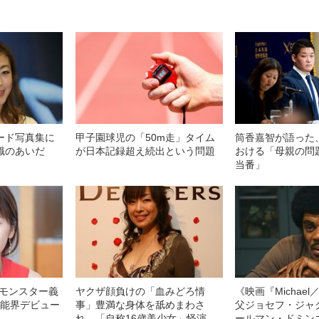
ード写真集に
甲子園球児の「50m走」タイム
筒香嘉智が語った
識のあいだ
が日本記録超え続出という問題
おける「母親の問
当番」
“モンスター義
ヤクザ顔負けの「血みどろ情
《映画『Michae
芸能界デビュー
事」豊満な身体を舐めまわさ
父ジョセフ・ジャ
れ…「自称16歳美少女」怪演
ールマン・ドミン