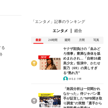
ない資産運用のすべて
「エンタメ」記事のランキング
枚！
エンタメ
総合
最新
24時間
週間
月間
写真
が悲しい」『北の国から』倉本聰氏（91...
する
ヤクザ顔負けの「血みど
ろ情事」豊満な身体を舐
粋
NEW
めまわされ…「自称16歳
美少女」怪演中、かたせ
梨乃（69）の美しすぎ
る“熟れ方”
ゆるま 小林
「敗因分析は一切聞かれ
なかった」侍ジャパン選
SCOOP!
手が証言した“NPB聞き取
り調査”の実態「選手から
次期監督の要求は…」