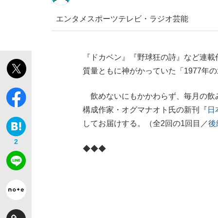
エンタメ
スポーツ
テレビ・ラジオ
芸能
『ドカベン』『野球狂の詩』など連載
質量ともに神がかっていた「1977年
「敗因分析は一切聞かれなかった」侍ジャパン選
キングの誕生を、目撃せよ。
飲めないにもかかわらず、毎月の飲み
構成作家・オグマナオト氏の新刊『
日
してお届けする。（全2回の1回目／
後
2
◆◆◆
the Style
「目標達成できなかったからと言って…」サッ