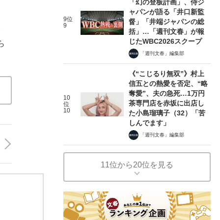
「幻の登板計画」、侍ジ
ャパンが語る「井口新監
9位
督」「井端ジャパンの総
9
括」…「週刊文春」が報
じたWBC2026スクープ
ら
「週刊文春」編集部
《“こじるり無双”》村上
信五との熱愛を否定、“略
奪愛”、夫の急死…1万円
10
茶専門店を赤坂に出店し
位
10
た小島瑠璃子（32）「苦
しんでます」
「週刊文春」編集部
11位から20位を見る