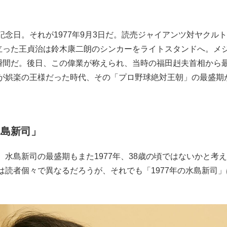
もっと見る
念日。それが1977年9月3日だ。読売ジャイアンツ対ヤクル
に立った王貞治は鈴木康二朗のシンカーをライトスタンドへ。メ
た瞬間だ。後日、この偉業が称えられ、当時の福田赳夫首相から
が娯楽の王様だった時代、その「プロ野球絶対王朝」の最盛期
水島新司」
水島新司の最盛期もまた1977年、38歳の頃ではないかと考
読者個々で異なるだろうが、それでも「1977年の水島新司」