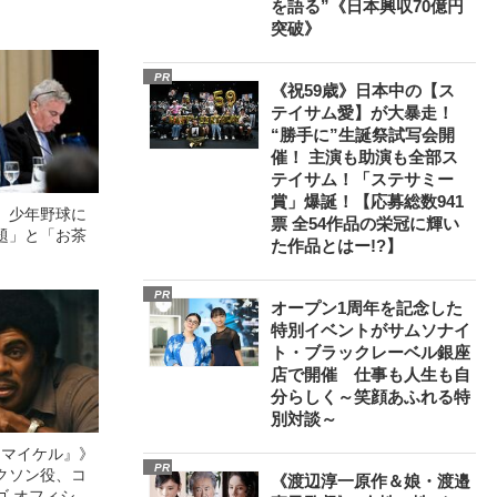
を語る”《日本興収70億円
突破》
PR
《祝59歳》日本中の【ス
テイサム愛】が大暴走！
“勝手に”生誕祭試写会開
催！ 主演も助演も全部ス
テイサム！「ステサミー
賞」爆誕！【応募総数941
、少年野球に
票 全54作品の栄冠に輝い
題」と「お茶
た作品とはー!?】
PR
オープン1周年を記念した
特別イベントがサムソナイ
ト・ブラックレーベル銀座
店で開催 仕事も人生も自
分らしく～笑顔あふれる特
別対談～
l／マイケル』》
PR
クソン役、コ
《渡辺淳一原作＆娘・渡邉
ゴ オフィシャ