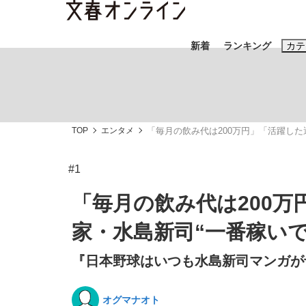
新着
ランキング
カテ
スクープ
ニュー
TOP
エンタメ
「毎月の飲み代は200万円」「活躍した
おすすめのキ
#藤田晋
#三
#1
#玉木雄一郎
「毎月の飲み代は200万
家・水島新司“一番稼い
『日本野球はいつも水島新司マンガが予
「90%は失敗する。でも…」本田圭佑が初め
終戦から81年
オグマナオト