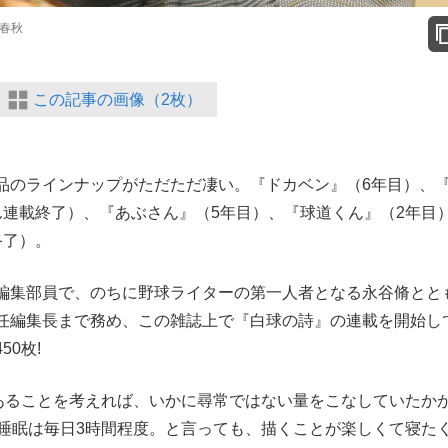
藝春秋
この記事の画像（2枚）
のラインナップがただただ凄い。『ドカベン』（6年目）、
ん連載終了）、『あぶさん』（5年目）、『球道くん』（2年目
終了）。
編集部員で、のちに野球ライターの第一人者となる永谷脩とと
任編集長まで務め、この雑誌上で『白球の詩』の連載を開始し
0枚!
あることを考えれば、いかに尋常ではない量をこなしていたか
、睡眠は毎日3時間程度。と言っても、描くことが楽しくて寝た