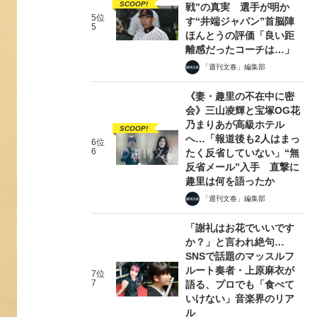
SCOOP!
戦”の真実 選手が明か
5位
す“井端ジャパン”首脳陣
5
ほんとうの評価「良い距
離感だったコーチは…」
「週刊文春」編集部
《妻・趣里の不在中に密
会》三山凌輝と宝塚OG花
乃まりあが高級ホテル
SCOOP!
へ…「報道後も2人はまっ
6位
6
たく反省していない」“無
反省メール”入手 直撃に
趣里は何を語ったか
「週刊文春」編集部
「謝礼はお花でいいです
か？」と言われ絶句…
SNSで話題のマッスルフ
ルート奏者・上原麻衣が
7位
7
語る、プロでも「食べて
いけない」音楽界のリア
ル