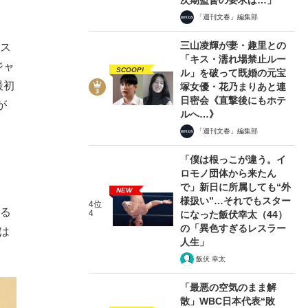
「週刊文春」編集部
三山凌輝が妻・趣里との
トス
「キス・濡れ場禁止ルー
ジャ
SCOOP!
ル」を破って既婚の元宝
最初
塚女優・花乃まりあと連
日密会《直撃後にもホテ
が
ルへ…》
「週刊文春」編集部
「僕は根っこが違う。イ
ロモノ団体から来たん
で」新日に所属しても“外
NEW
様扱い”…それでもスター
4位
える
4
になった飯伏幸太（44）
の「異色すぎるレスラー
は
人生」
飯伏 幸太
「最悪の空気のまま解
散」WBC日本代表“敗