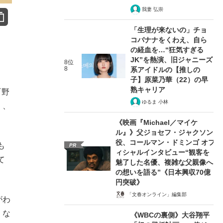
我妻 弘崇
「生理が来ないの」チョ
コバナナをくわえ、自ら
の経血を…“狂気すぎる
JK”を熱演、旧ジャニーズ
8位
8
系アイドルの【推しの
子】原菜乃華（22）の早
熟キャリア
『野
ゆるま 小林
）、
《映画『Michael／マイケ
ル』》父ジョセフ・ジャクソン
役、コールマン・ドミンゴ オフ
も
PR
ィシャルインタビュー“観客を
て
魅了した名優、複雑な父親像へ
の想いを語る”《日本興収70億
円突破》
「文春オンライン」編集部
がわ
くな
《WBCの裏側》大谷翔平