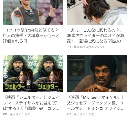
“コツコツ型”は純烈と似てる？
「えっ、こんなに変わるの？」
巨人の捕手・大城卓三がもっと
36歳男性ライターのニオイが激
評価される日
変！ 夏場に気になる“頭皮のニ
オイ”や“ベタつき”を解消す
PR（株式会社スヴェンソン）
る、“ウィッグのスペシャリス
ト”が生み出した徹底ケアとは
《映画『シェルター』》ジェイ
《映画『Michael／マイケル』》
ソン・ステイサムがお盆を“打
父ジョセフ・ジャクソン役、コ
破”する!!《「眠眠打破」コラ
ールマン・ドミンゴ オフィシャ
ボ》
ルインタビュー“観客を魅了した
PR（キノフィルムズ）
PR（キノフィルムズ）
名優、複雑な父親像への想いを
語る”《日本興収70億円突破》