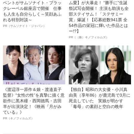
ベントがサムソナイト・ブラッ
ム愛】が大暴走！ “勝手に”生誕
クレーベル銀座店で開催 仕事
祭試写会開催！ 主演も助演も全
も人生も自分らしく～笑顔あふ
部ステイサム！「ステサミー
れる特別対談～
賞」爆誕！【応募総数941票 全
54作品の栄冠に輝いた作品とは
PR（サムソナイト・ジャパン）
ー!?】
PR（（株）キノフィルムズ）
《渡辺淳一原作＆娘・渡邉直子
【独自】昭和の大女優・小川真
監督》“女性の性”を真摯に描く意
由美（享年86）が鹿児島で3月に
欲作に黒木瞳・西岡德馬・吉田
死去していた 実娘が明かす
羊が出演決定！《映画『月がみ
「毒母」の素顔と空白の晩年
ている』》
PR（キノフィルムズ）