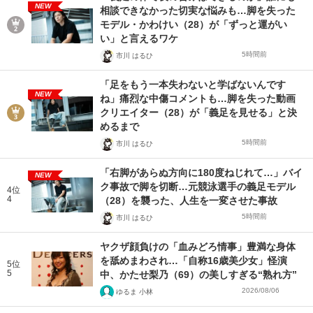
NEW
相談できなかった切実な悩みも…脚を失った
モデル・かわけい（28）が「ずっと運がい
い」と言えるワケ
5時間前
市川 はるひ
「足をもう一本失わないと学ばないんです
NEW
ね」痛烈な中傷コメントも…脚を失った動画
クリエイター（28）が「義足を見せる」と決
めるまで
5時間前
市川 はるひ
「右脚があらぬ方向に180度ねじれて…」バイ
NEW
ク事故で脚を切断…元競泳選手の義足モデル
4位
4
（28）を襲った、人生を一変させた事故
5時間前
市川 はるひ
ヤクザ顔負けの「血みどろ情事」豊満な身体
を舐めまわされ…「自称16歳美少女」怪演
5位
5
中、かたせ梨乃（69）の美しすぎる“熟れ方”
2026/08/06
ゆるま 小林