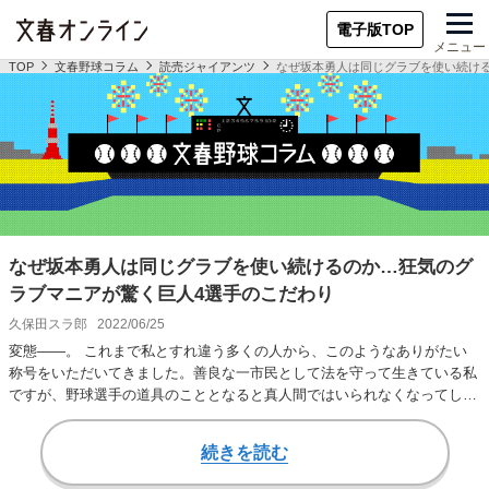
電子版TOP
メニュー
TOP
文春野球コラム
読売ジャイアンツ
なぜ坂本勇人は同じグラブを使い続け
なぜ坂本勇人は同じグラブを使い続けるのか…狂気のグ
ラブマニアが驚く巨人4選手のこだわり
久保田スラ郎
2022/06/25
変態――。 これまで私とすれ違う多くの人から、このようなありがたい
称号をいただいてきました。善良な一市民として法を守って生きている私
ですが、野球選手の道具のこととなると真人間ではいられなくなってしま
うのです。 とく…
続きを読む