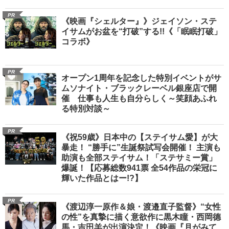
PR
《映画『シェルター』》ジェイソン・ステ
イサムがお盆を“打破”する!!《「眠眠打破」
コラボ》
PR
オープン1周年を記念した特別イベントがサ
ムソナイト・ブラックレーベル銀座店で開
催 仕事も人生も自分らしく～笑顔あふれ
る特別対談～
PR
《祝59歳》日本中の【ステイサム愛】が大
暴走！ “勝手に”生誕祭試写会開催！ 主演も
助演も全部ステイサム！「ステサミー賞」
爆誕！【応募総数941票 全54作品の栄冠に
輝いた作品とはー!?】
PR
《渡辺淳一原作＆娘・渡邉直子監督》“女性
の性”を真摯に描く意欲作に黒木瞳・西岡德
馬・吉田羊が出演決定！《映画『月がみて