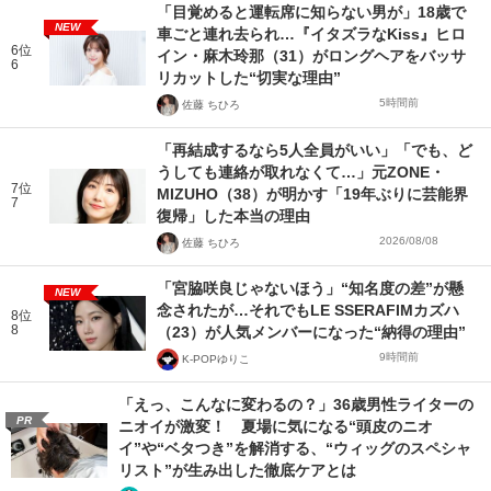
「目覚めると運転席に知らない男が」18歳で
NEW
車ごと連れ去られ…『イタズラなKiss』ヒロ
6位
イン・麻木玲那（31）がロングヘアをバッサ
6
リカットした“切実な理由”
5時間前
佐藤 ちひろ
「再結成するなら5人全員がいい」「でも、ど
うしても連絡が取れなくて…」元ZONE・
7位
MIZUHO（38）が明かす「19年ぶりに芸能界
7
復帰」した本当の理由
2026/08/08
佐藤 ちひろ
「宮脇咲良じゃないほう」“知名度の差”が懸
NEW
念されたが…それでもLE SSERAFIMカズハ
8位
8
（23）が人気メンバーになった“納得の理由”
9時間前
K-POPゆりこ
「えっ、こんなに変わるの？」36歳男性ライターの
PR
ニオイが激変！ 夏場に気になる“頭皮のニオ
イ”や“ベタつき”を解消する、“ウィッグのスペシャ
リスト”が生み出した徹底ケアとは