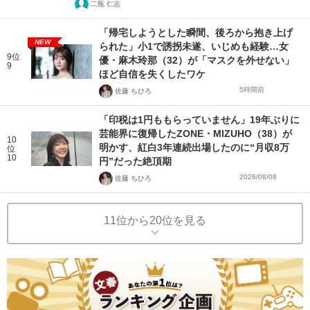
二瓶 仁志
「帰宅しようとした瞬間、後ろから抱き上げ
NEW
られた」小1で誘拐未遂、いじめも経験…女
9位
優・麻木玲那（32）が「マスクを外せない」
9
ほど自信を失くしたワケ
5時間前
佐藤 ちひろ
「印税は1円ももらっていません」19年ぶりに
芸能界に復帰したZONE・MIZUHO（38）が
10
明かす、紅白3年連続出場したのに“月収8万
位
10
円”だった絶頂期
2026/08/08
佐藤 ちひろ
11位から20位を見る