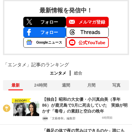
最新情報を発信中！
フォロー
メルマガ登録
フォロー
公式YouTube
Googleニュース
「エンタメ」記事のランキング
エンタメ
総合
最新
24時間
週間
月間
写真
【独自】昭和の大女優・小川真由美（享年
SCOOP!
86）が鹿児島で3月に死去していた 実娘が明
かす「毒母」の素顔と空白の晩年
6時間前
「文藝春秋」編集部
「義足の体で夜の営みはできるのか」誰にも