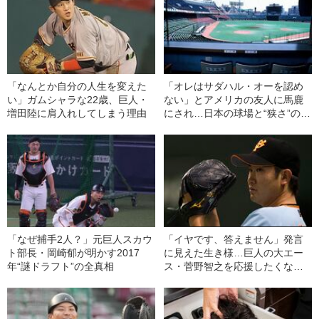
「なんとか自分の人生を変えた
「オレはサダハル・オーを認め
い」ガムシャラな22歳、巨人・
ない」とアメリカの友人に馬鹿
増田陸に肩入れしてしまう理由
にされ…日本の球場と“狭さ”の物
語
「なぜ捕手2人？」元巨人スカウ
「イヤです、答えません」発言
ト部長・岡崎郁が明かす2017
に見えた生き様…巨人の大エー
年“謎ドラフト”の全真相
ス・菅野智之を応援したくなる
理由