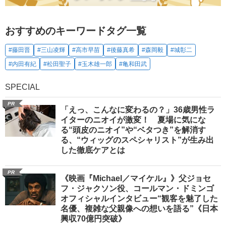
おすすめのキーワードタグ一覧
#藤田晋
#三山凌輝
#高市早苗
#後藤真希
#森岡毅
#城彰二
#内田有紀
#松田聖子
#玉木雄一郎
#亀和田武
SPECIAL
PR
「えっ、こんなに変わるの？」36歳男性ラ
イターのニオイが激変！ 夏場に気にな
る“頭皮のニオイ”や“ベタつき”を解消す
る、“ウィッグのスペシャリスト”が生み出
した徹底ケアとは
PR
《映画『Michael／マイケル』》父ジョセ
フ・ジャクソン役、コールマン・ドミンゴ
オフィシャルインタビュー“観客を魅了した
名優、複雑な父親像への想いを語る”《日本
興収70億円突破》