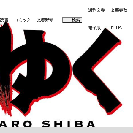
週刊文春
文藝春秋
読書
コミック
文春野球
検索
電子版
PLUS
インタビュー
読書
#松田聖子
む将棋
BC日本代表“敗戦”の真実 選手が明かす...