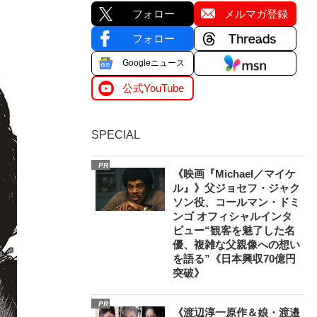
フォロー
メルマガ登録
フォロー
Googleニュース
公式YouTube
SPECIAL
PR
《映画『Michael／マイケ
ル』》父ジョセフ・ジャク
ソン役、コールマン・ドミ
ンゴ オフィシャルインタ
ビュー“観客を魅了した名
優、複雑な父親像への想い
を語る”《日本興収70億円
突破》
PR
《渡辺淳一原作＆娘・渡邉