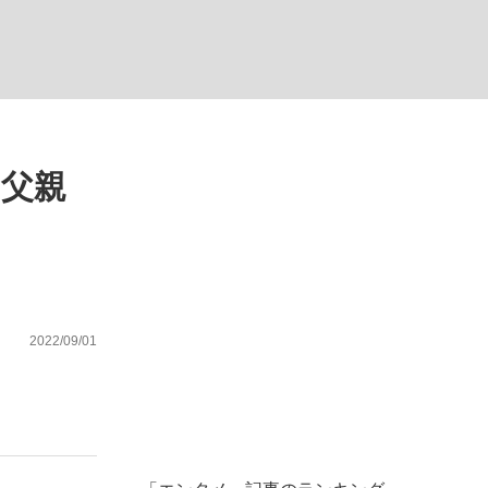
ない資産運用のすべて
を父親
が悲しい」『北の国から』倉本聰氏（91...
2022/09/01