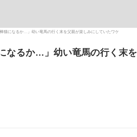
いまさら聞け
棒猫になるか…」幼い竜馬の行く末を父親が楽しみにしていたワケ
になるか…」幼い竜馬の行く末
手が証言した“NPB聞...
「クマが悪者扱いされているの
もっと見る
カー日本代表・森保一監督...