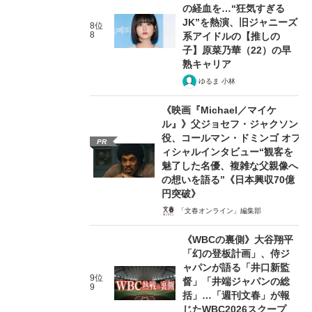
の経血を…“狂気すぎる
JK”を熱演、旧ジャニーズ
8位
8
系アイドルの【推しの
子】原菜乃華（22）の早
熟キャリア
ゆるま 小林
《映画『Michael／マイケ
ル』》父ジョセフ・ジャクソン
役、コールマン・ドミンゴ オフ
PR
ィシャルインタビュー“観客を
魅了した名優、複雑な父親像へ
の想いを語る”《日本興収70億
円突破》
「文春オンライン」編集部
《WBCの裏側》大谷翔平
「幻の登板計画」、侍ジ
ャパンが語る「井口新監
9位
督」「井端ジャパンの総
9
括」…「週刊文春」が報
じたWBC2026スクープ