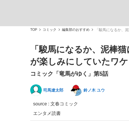
TOP
コミック
編集部のおすすめ
「駿馬になるか、泥
「駿馬になるか、泥棒猫
「敗因分析は一切聞かれなかった」侍ジャパン選
キングの誕生を、目撃せよ。
が楽しみにしていたワケ
コミック「竜馬がゆく」第5話
司馬遼太郎
鈴ノ木 ユウ
the Style
source : 文春コミック
エンタメ
読書
「目標達成できなかったからと言って…」サッ