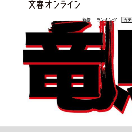
新着
ランキング
カテ
スクープ
ニュー
おすすめのキ
#藤田晋
#三
#玉木雄一郎
「90%は失敗する。でも…」本田圭佑が初め
終戦から81年