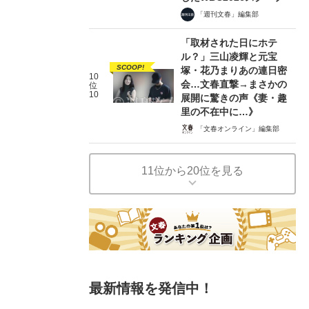
「週刊文春」編集部
「取材された日にホテ
ル？」三山凌輝と元宝
SCOOP!
塚・花乃まりあの連日密
10
会…文春直撃→まさかの
位
10
展開に驚きの声《妻・趣
里の不在中に…》
「文春オンライン」編集部
11位から20位を見る
最新情報を発信中！