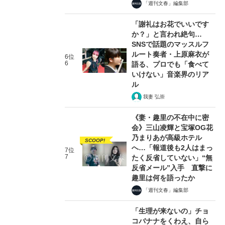
「週刊文春」編集部
「謝礼はお花でいいです
か？」と言われ絶句…
SNSで話題のマッスルフ
ルート奏者・上原麻衣が
6位
6
語る、プロでも「食べて
いけない」音楽界のリア
ル
我妻 弘崇
《妻・趣里の不在中に密
会》三山凌輝と宝塚OG花
乃まりあが高級ホテル
SCOOP!
へ…「報道後も2人はまっ
7位
7
たく反省していない」“無
反省メール”入手 直撃に
趣里は何を語ったか
「週刊文春」編集部
「生理が来ないの」チョ
コバナナをくわえ、自ら