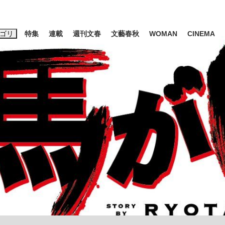
ゴリ
特集
連載
週刊文春
文藝春秋
WOMAN
CINEMA
キーワード入力
ス
エンタメ
ライフ
ビジネス
ーワードタグ一覧
山凌輝
#高市早苗
#後藤真希
#森岡毅
#城彰二
#内田有紀
観る将棋、読
#亀和田武
て明かした日本代表監督に...
「最悪の空気のまま解散」W