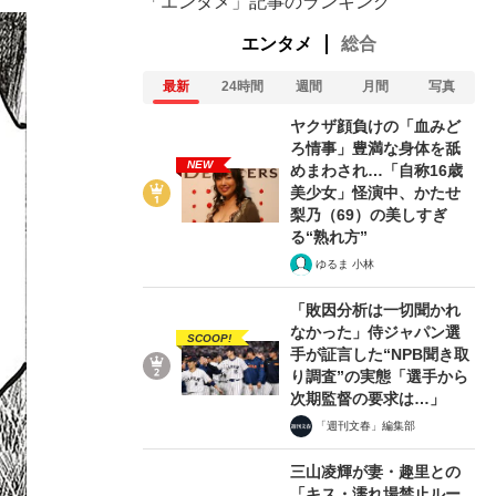
「エンタメ」記事のランキング
エンタメ
総合
最新
24時間
週間
月間
写真
ヤクザ顔負けの「血みど
ろ情事」豊満な身体を舐
NEW
めまわされ…「自称16歳
美少女」怪演中、かたせ
梨乃（69）の美しすぎ
る“熟れ方”
ゆるま 小林
「敗因分析は一切聞かれ
なかった」侍ジャパン選
SCOOP!
手が証言した“NPB聞き取
り調査”の実態「選手から
次期監督の要求は…」
「週刊文春」編集部
三山凌輝が妻・趣里との
「キス・濡れ場禁止ルー