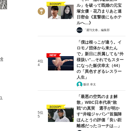
SCOOP!
ル」を破って既婚の元宝
塚女優・花乃まりあと連
日密会《直撃後にもホテ
ルへ…》
「週刊文春」編集部
「僕は根っこが違う。イ
ロモノ団体から来たん
で」新日に所属しても“外
NEW
捨
様扱い”…それでもスター
4位
4
になった飯伏幸太（44）
の「異色すぎるレスラー
人生」
飯伏 幸太
「最悪の空気のまま解
ユ
散」WBC日本代表“敗
SCOOP!
戦”の真実 選手が明か
5位
す“井端ジャパン”首脳陣
5
ほんとうの評価「良い距
離感だったコーチは…」