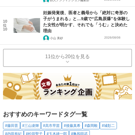
鉄人ノンフィクション編集部
妊娠発覚後、医者と義母から「絶対に奇形の
子がうまれる」と…9歳で“広島原爆”を体験し
10
た女性が明かす、それでも「うむ」と決めた
位
10
理由
2026/08/06
小山 美砂
11位から20位を見る
おすすめのキーワードタグ一覧
#藤田晋
#三山凌輝
#高市早苗
#後藤真希
#森岡毅
#城彰二
#内田有紀
#松田聖子
#玉木雄一郎
#亀和田武