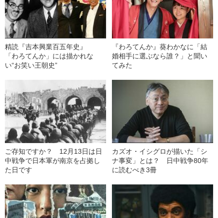
精読『吉本興業百五年史』
『わろてんか』葵わかなに「結
「わろてんか」には描かれな
婚相手に選ぶなら誰？」と聞い
い“お笑い王朝史”
てみた
ご存知ですか？ 12月13日は日
カズオ・イシグロが描いた「シ
中戦争で日本軍が南京を占拠し
ナ事変」とは？ 日中戦争80年
た日です
に読むべき3冊