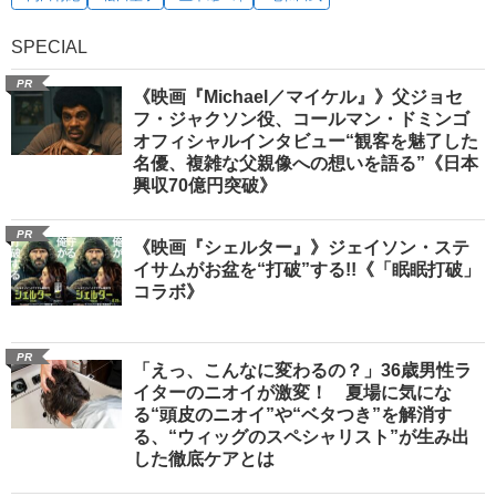
SPECIAL
PR
《映画『Michael／マイケル』》父ジョセ
フ・ジャクソン役、コールマン・ドミンゴ
オフィシャルインタビュー“観客を魅了した
名優、複雑な父親像への想いを語る”《日本
興収70億円突破》
PR
《映画『シェルター』》ジェイソン・ステ
イサムがお盆を“打破”する!!《「眠眠打破」
コラボ》
PR
「えっ、こんなに変わるの？」36歳男性ラ
イターのニオイが激変！ 夏場に気にな
る“頭皮のニオイ”や“ベタつき”を解消す
る、“ウィッグのスペシャリスト”が生み出
した徹底ケアとは