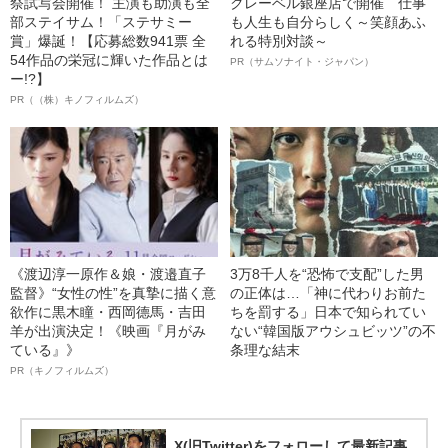
祭試写会開催！ 主演も助演も全
クレーベル銀座店で開催 仕事
部ステイサム！「ステサミー
も人生も自分らしく～笑顔あふ
賞」爆誕！【応募総数941票 全
れる特別対談～
54作品の栄冠に輝いた作品とは
PR（サムソナイト・ジャパン）
ー!?】
PR（（株）キノフィルムズ）
《渡辺淳一原作＆娘・渡邉直子
3万8千人を“恐怖で支配”した男
監督》“女性の性”を真摯に描く意
の正体は…「神に代わりお前た
欲作に黒木瞳・西岡德馬・吉田
ちを罰する」日本で知られてい
羊が出演決定！《映画『月がみ
ない“韓国版アウシュビッツ”の不
ている』》
条理な結末
PR（キノフィルムズ）
X(旧Twitter)をフォローして最新記事