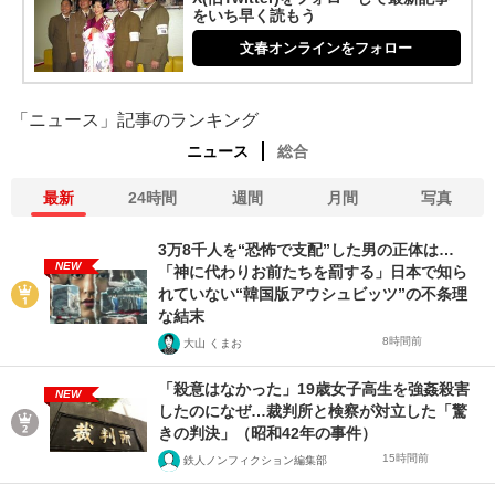
をいち早く読もう
文春オンラインをフォロー
「ニュース」記事のランキング
ニュース
総合
最新
24時間
週間
月間
写真
3万8千人を“恐怖で支配”した男の正体は…
NEW
「神に代わりお前たちを罰する」日本で知ら
れていない“韓国版アウシュビッツ”の不条理
な結末
8時間前
大山 くまお
「殺意はなかった」19歳女子高生を強姦殺害
NEW
したのになぜ…裁判所と検察が対立した「驚
きの判決」（昭和42年の事件）
15時間前
鉄人ノンフィクション編集部