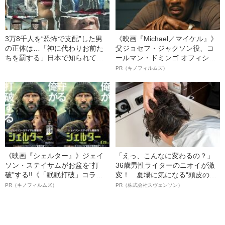
3万8千人を“恐怖で支配”した男
《映画『Michael／マイケル』》
の正体は…「神に代わりお前た
父ジョセフ・ジャクソン役、コ
ちを罰する」日本で知られてい
ールマン・ドミンゴ オフィシャ
ない“韓国版アウシュビッツ”の不
ルインタビュー“観客を魅了した
PR（キノフィルムズ）
条理な結末
名優、複雑な父親像への想いを
語る”《日本興収70億円突破》
《映画『シェルター』》ジェイ
「えっ、こんなに変わるの？」
ソン・ステイサムがお盆を“打
36歳男性ライターのニオイが激
破”する!!《「眠眠打破」コラ
変！ 夏場に気になる“頭皮のニ
ボ》
オイ”や“ベタつき”を解消す
PR（キノフィルムズ）
PR（株式会社スヴェンソン）
る、“ウィッグのスペシャリス
ト”が生み出した徹底ケアとは