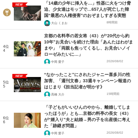
「14歳の少年に挿入を…」性器に火をつけ脅
NEW
迫、少女達はモップで…657人が死亡した韓
国“最悪の人権侵害”のおぞましすぎる実態
8時間前
大山 くまお
京都の名料亭の若女将（43）が“20代から約
10年”お見合いを続けた理由「あんたはわがま
4位
まや」「両親も焦ってくるし、お見合いノイ
4
ローゼみたいに…」
2026/08/02
中岡 愛子
“なかったこと”にされたジャニー喜多川の性
NEW
加害、「週刊文春」33週キャンペーン報道の
5位
5
はじまり《担当記者が明かす》
15時間前
髙橋 大介
「子どもがいいひんのやから、離婚してしま
ったほうが」とも…京都の料亭の長女（43）
6位
が“婿入り”夫と結婚→男の子を出産後に考え
6
た「跡継ぎ問題」
2026/08/02
中岡 愛子