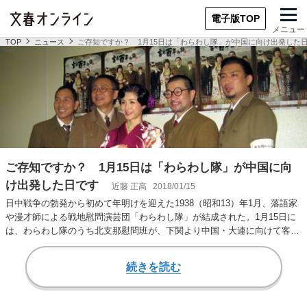
電子版TOP
メニュー
TOP
ニュース
ご存知ですか？ 1月15日は「わらわし隊」が中国に向け出発した
ご存知ですか？ 1月15日は「わらわし隊」が中国に向
け出発した日です
近藤 正高
2018/01/15
日中戦争の勃発から初めて年明けを迎えた1938（昭和13）年1月、落語家
や漫才師による戦地慰問演芸団「わらわし隊」が結成された。1月15日に
は、わらわし隊のうち北支那慰問班が、下関より中国・大連に向けて客船
「扶桑丸…
続きを読む