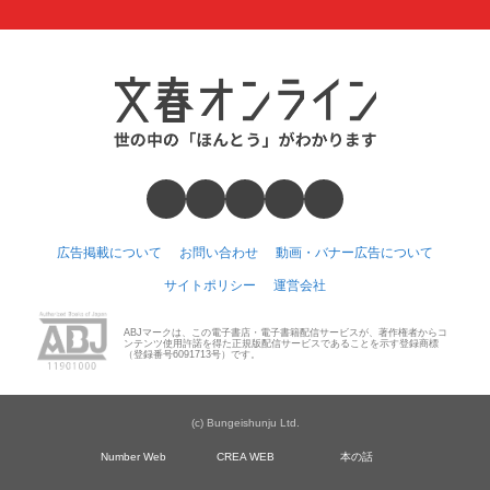
広告掲載について
お問い合わせ
動画・バナー広告について
サイトポリシー
運営会社
ABJマークは、この電子書店・電子書籍配信サービスが、著作権者からコ
ンテンツ使用許諾を得た正規版配信サービスであることを示す登録商標
（登録番号6091713号）です。
(c) Bungeishunju Ltd.
Number Web
CREA WEB
本の話