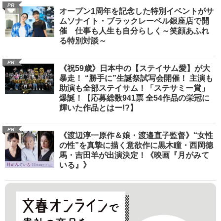
PR
オープン1周年を記念した特別イベントがサ
ムソナイト・ブラックレーベル銀座店で開
催 仕事も人生も自分らしく～笑顔あふれ
る特別対談～
PR
《祝59歳》日本中の【ステイサム愛】が大
暴走！ “勝手に”生誕祭試写会開催！ 主演も
助演も全部ステイサム！「ステサミー賞」
爆誕！【応募総数941票 全54作品の栄冠に
輝いた作品とはー!?】
PR
《渡辺淳一原作＆娘・渡邉直子監督》“女性
の性”を真摯に描く意欲作に黒木瞳・西岡德
馬・吉田羊が出演決定！《映画『月がみて
いる』》