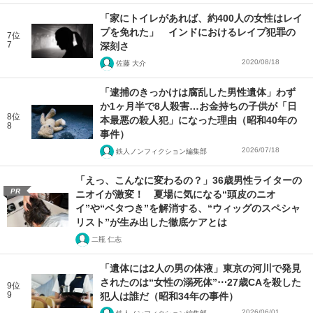
「家にトイレがあれば、約400人の女性はレイ
プを免れた」 インドにおけるレイプ犯罪の
7位
7
深刻さ
2020/08/18
佐藤 大介
「逮捕のきっかけは腐乱した男性遺体」わず
か1ヶ月半で8人殺害…お金持ちの子供が「日
8位
本最悪の殺人犯」になった理由（昭和40年の
8
事件）
2026/07/18
鉄人ノンフィクション編集部
「えっ、こんなに変わるの？」36歳男性ライターの
PR
ニオイが激変！ 夏場に気になる“頭皮のニオ
イ”や“ベタつき”を解消する、“ウィッグのスペシャ
リスト”が生み出した徹底ケアとは
二瓶 仁志
「遺体には2人の男の体液」東京の河川で発見
されたのは“女性の溺死体”⋯27歳CAを殺した
9位
9
犯人は誰だ（昭和34年の事件）
2026/06/01