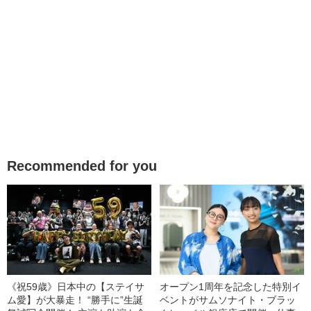
Recommended for you
《祝59歳》日本中の【ステイサ
オープン1周年を記念した特別イ
ム愛】が大暴走！ “勝手に”生誕
ベントがサムソナイト・ブラッ