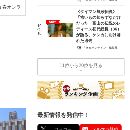
文春オンラ
《タイマン無敗伝説》
「怖いもの知らずなだけ
NEW
だった」富山の伝説のレ
10
ディース初代総長（36）
位
10
が語る、ケンカに明け暮
れた過去
「文春オンライン」編集部
11位から20位を見る
最新情報を発信中！
フォロー
メルマガ登録