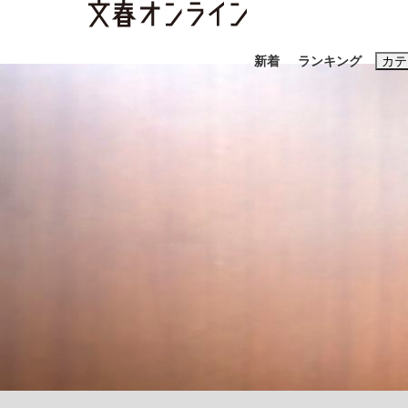
新着
ランキング
カテ
スクープ
ニュー
おすすめのキ
#藤田晋
#三
#玉木雄一郎
「90%は失敗する。でも…」本田圭佑が初め
終戦から81年