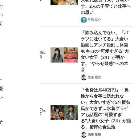
か
す、2人の子育てと仕事へ
の思い
い
平田 裕介
て
「飲み込んでない」「バ
ケツに吐いてる」大食い
動画にアンチ殺到…体重
46キロの“可愛すぎる”大
6位
6
食い女子（24）が明か
す、“やらせ疑惑”への本
音
徳重 龍徳
と
優
「食費は月40万円」「男
性から食事に誘われな
い
い」大食いすぎて2年間彼
氏ができず…水着グラビ
7位
7
アも話題の“可愛すぎ
る”大食い女子（24）が語
そ
る、驚愕の食生活
徳重 龍徳