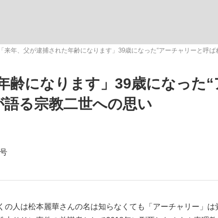
いまさら聞け
「来年、父が逮捕された年齢になります」39歳になった“アーチャリーと呼ば
年齢になります」39歳になった“
手が証言した“NPB聞...
「クマが悪者扱いされているの
が語る宗教二世への思い
念号
もっと見る
カー日本代表・森保一監督...
くの人は松本麗華さんの名は知らなくても「アーチャリー」は