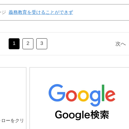
ージ
義務教育を受けることができず
1
2
3
次へ
ォローをクリ