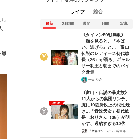
ライフ
総合
まし
最新
24時間
週間
月間
写真
人
《タイマン50戦無敗》
「顔を見ると、『やば
い。逃げろ』と…」富山
を離
伝説のレディース初代総
長（36）が語る、ギャル
サー制圧と朝までのバイ
ク暴走
平田 裕介
《富山・伝説の暴走族》
11人からの集団リンチ、
NEW
腕に10箇所以上の根性焼
き…「音速天女」初代総
長しおりさん（36）が明
かす、過酷すぎる10代
「文春オンライン」編集部