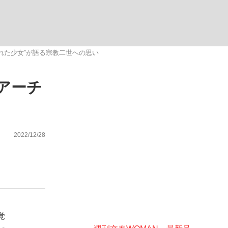
ない資産運用のすべて
れた少女”が語る宗教二世への思い
アーチ
が悲しい」『北の国から』倉本聰氏（91...
2022/12/28
覚