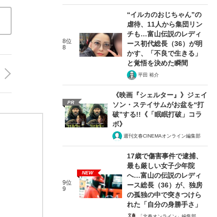
“イルカのおじちゃん”の
虐待、11人から集団リン
チも…富山伝説のレディ
8位
ース初代総長（36）が明
8
かす、「不良で生きる」
と覚悟を決めた瞬間
平田 裕介
《映画『シェルター』》ジェイ
PR
ソン・ステイサムがお盆を“打
破”する!!《「眠眠打破」コラ
ボ》
週刊文春CINEMAオンライン編集部
17歳で傷害事件で逮捕、
最も厳しい女子少年院
NEW
へ…富山の伝説のレディ
9位
ース総長（36）が、独房
9
の孤独の中で突きつけら
れた「自分の身勝手さ」
「文春オンライン」編集部