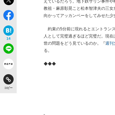
えているだろう。地下鉄サリン事件や松
教祖・麻原彰晃こと松本智津夫の三女
向かってアッカンベーをしてみせた少
約束の5分前に現れるとエントランス
人として完璧過ぎるほど完璧だ。現在
14
世の問題をどう見ているのか。『
週刊
る。
◆◆◆
コピー