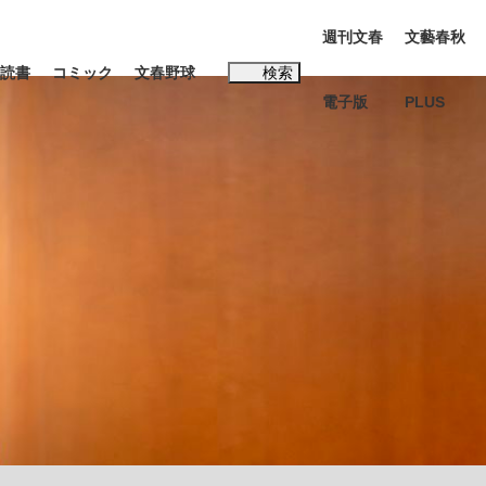
週刊文春
文藝春秋
読書
コミック
文春野球
検索
電子版
PLUS
インタビュー
読書
#松田聖子
む将棋
BC日本代表“敗戦”の真実 選手が明かす...