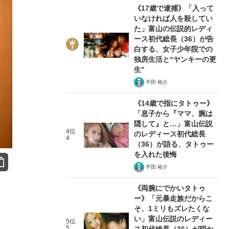
《17歳で逮捕》「入って
いなければ人を殺してい
た」富山の伝説的レディ
ース初代総長（36）が告
白する、女子少年院での
独房生活と“ヤンキーの更
生”
平田 裕介
《14歳で指にタトゥー》
「息子から『ママ、腕は
隠して』と…」富山伝説
4位
のレディース初代総長
4
（36）が語る、タトゥー
を入れた後悔
平田 裕介
《両腕にでかいタトゥ
ー》「元暴走族だからこ
そ、1ミリもズレたくな
い」富山伝説のレディー
5位
5
ス初代総長（36）が明か