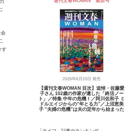
週刊文春WOMAN 最新号
の
に
社会
二
介す
2026年6月23日 発売
【週刊文春WOMAN 目次】追悼・佐藤愛
子さん 102歳の作家が遺した「終活ノー
ト」／特集 中年の危機！／阿川佐和子 ミ
ドルエイジからの“年とる力”／上沼恵美
子 “夫婦の危機”は夫の定年から始まった
「ライフ」記事のランキング