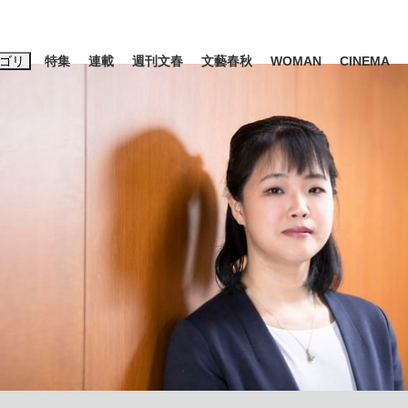
ゴリ
特集
連載
週刊文春
文藝春秋
WOMAN
CINEMA
キーワード入力
ス
エンタメ
ライフ
ビジネス
ーワードタグ一覧
山凌輝
#高市早苗
#後藤真希
#森岡毅
#城彰二
#内田有紀
観る将棋、読
#亀和田武
て明かした日本代表監督に...
「最悪の空気のまま解散」W