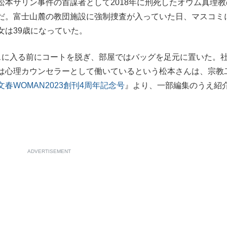
本サリン事件の首謀者として2018年に刑死したオウム真理教
もっと見る
だ。富士山麓の教団施設に強制捜査が入っていた日、マスコミ
女は39歳になっていた。
に入る前にコートを脱ぎ、部屋ではバッグを足元に置いた。
は心理カウンセラーとして働いているという松本さんは、宗教
文春WOMAN2023創刊4周年記念号
』より、一部編集のうえ紹
ADVERTISEMENT