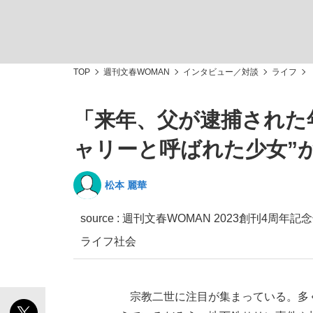
TOP
週刊文春WOMAN
インタビュー／対談
ライフ
「来年、父が逮捕された
「敗因分析は一切聞かれなかった」侍ジャパン選
キングの誕生を、目撃せよ。
ャリーと呼ばれた少女”
松本 麗華
source :
週刊文春WOMAN 2023創刊4周年記
the Style
ライフ
社会
「目標達成できなかったからと言って…」サッ
宗教二世に注目が集まっている。多