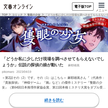
電子版TOP
メニュー
TOP
コミック
隻眼の少女
「どうか私に少しだけ現場を調べさせてもらえない
「どうか私に少しだけ現場を調べさせてもらえないでし
ょうか」伝説の探偵の娘が動いた
麻耶雄嵩
pikomaro
2023/04/19
＜第2話その（2）です。その（1）はこちら＞ 麻耶雄嵩さん『（代表作：
『貴族探偵』『神様ゲーム』『鴉』など）の傑作ミステリー『隻眼の少
女』（第64回日本推理作家協会賞、第11回本格ミステリ大賞をダブル受
賞）を、pik…
続きを読む