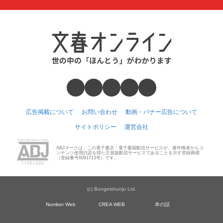
広告掲載について
お問い合わせ
動画・バナー広告について
サイトポリシー
運営会社
ABJマークは、この電子書店・電子書籍配信サービスが、著作権者からコ
ンテンツ使用許諾を得た正規版配信サービスであることを示す登録商標
（登録番号6091713号）です。
(c) Bungeishunju Ltd.
Number Web
CREA WEB
本の話