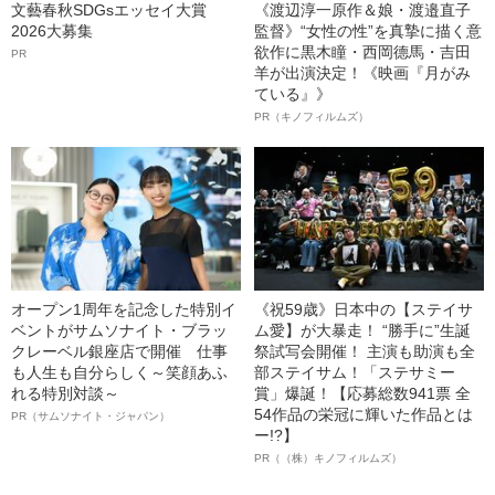
文藝春秋SDGsエッセイ大賞
《渡辺淳一原作＆娘・渡邉直子
2026大募集
監督》“女性の性”を真摯に描く意
欲作に黒木瞳・西岡德馬・吉田
PR
羊が出演決定！《映画『月がみ
ている』》
PR（キノフィルムズ）
オープン1周年を記念した特別イ
《祝59歳》日本中の【ステイサ
ベントがサムソナイト・ブラッ
ム愛】が大暴走！ “勝手に”生誕
クレーベル銀座店で開催 仕事
祭試写会開催！ 主演も助演も全
も人生も自分らしく～笑顔あふ
部ステイサム！「ステサミー
れる特別対談～
賞」爆誕！【応募総数941票 全
54作品の栄冠に輝いた作品とは
PR（サムソナイト・ジャパン）
ー!?】
PR（（株）キノフィルムズ）