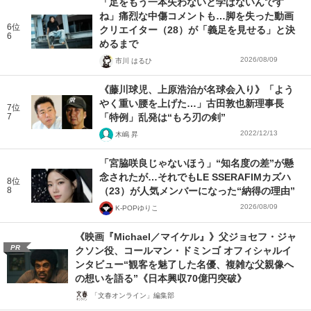
「足をもう一本失わないと学ばないんです
ね」痛烈な中傷コメントも…脚を失った動画
6位
クリエイター（28）が「義足を見せる」と決
6
めるまで
2026/08/09
市川 はるひ
《藤川球児、上原浩治が名球会入り》「よう
やく重い腰を上げた…」古田敦也新理事長
7位
7
「特例」乱発は“もろ刃の剣”
2022/12/13
木嶋 昇
「宮脇咲良じゃないほう」“知名度の差”が懸
念されたが…それでもLE SSERAFIMカズハ
8位
8
（23）が人気メンバーになった“納得の理由”
2026/08/09
K-POPゆりこ
《映画『Michael／マイケル』》父ジョセフ・ジャ
PR
クソン役、コールマン・ドミンゴ オフィシャルイ
ンタビュー“観客を魅了した名優、複雑な父親像へ
の想いを語る”《日本興収70億円突破》
「文春オンライン」編集部