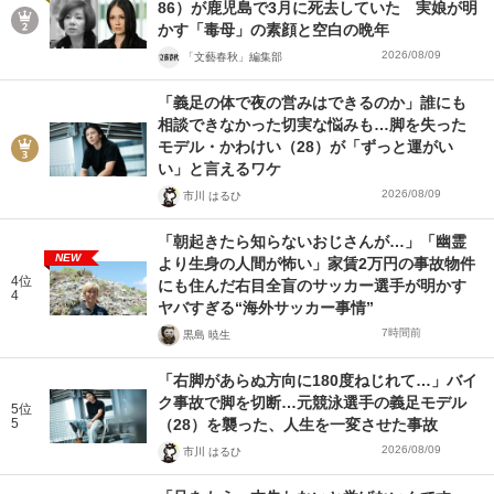
86）が鹿児島で3月に死去していた 実娘が明
かす「毒母」の素顔と空白の晩年
2026/08/09
「文藝春秋」編集部
「義足の体で夜の営みはできるのか」誰にも
相談できなかった切実な悩みも…脚を失った
モデル・かわけい（28）が「ずっと運がい
い」と言えるワケ
2026/08/09
市川 はるひ
「朝起きたら知らないおじさんが…」「幽霊
NEW
より生身の人間が怖い」家賃2万円の事故物件
4位
にも住んだ右目全盲のサッカー選手が明かす
4
ヤバすぎる“海外サッカー事情”
7時間前
黒島 暁生
「右脚があらぬ方向に180度ねじれて…」バイ
ク事故で脚を切断…元競泳選手の義足モデル
5位
5
（28）を襲った、人生を一変させた事故
2026/08/09
市川 はるひ