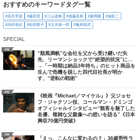
おすすめのキーワードタグ一覧
#高市早苗
#藤田晋
#三山凌輝
#後藤真希
#森岡毅
#城彰二
#内田有紀
#松田聖子
#玉木雄一郎
#亀和田武
SPECIAL
PR
“順風満帆”な会社を父から受け継いだ矢
先、リーマンショックで“絶望的状況”に…
→「一時期は納品3年待ち」のヒット商品を
生んで危機を脱した四代目社長が明か
す、“逆転の戦術”
PR
《映画『Michael／マイケル』》父ジョセ
フ・ジャクソン役、コールマン・ドミンゴ
オフィシャルインタビュー“観客を魅了した
名優、複雑な父親像への想いを語る”《日本
興収70億円突破》
PR
「えっ、こんなに変わるの？」36歳男性ラ