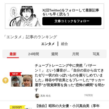
X(旧Twitter)をフォローして最新記事
をいち早く読もう
文春コミックをフォロー
「エンタメ」記事のランキング
エンタメ
総合
最新
24時間
週間
月間
写真
チューブトレーニング中に突然「バチー
ン！」 という爆音が…「自分の目から出てき
NEW
たゼリー状の白っぽいものを握りしめていま
した」柿谷や宇佐美ともプレーした“サッカー
選手”が視覚障害を負った“恐怖の瞬間”を明か
す
7時間前
黒島 暁生
【独自】昭和の大女優・小川真由美（享年
SCOOP!