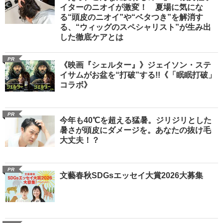
イターのニオイが激変！ 夏場に気にな
る“頭皮のニオイ”や“ベタつき”を解消す
る、“ウィッグのスペシャリスト”が生み出
した徹底ケアとは
PR
《映画『シェルター』》ジェイソン・ステ
イサムがお盆を“打破”する!!《「眠眠打破」
コラボ》
PR
今年も40℃を超える猛暑。ジリジリとした
暑さが頭皮にダメージを。あなたの抜け毛
大丈夫！？
PR
文藝春秋SDGsエッセイ大賞2026大募集