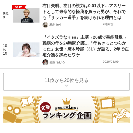
右目失明、左目の視力は0.01以下…アスリー
NEW
トとして致命的な怪我を負った男が、それで
9位
9
も「サッカー選手」を続けられる理由とは
7時間前
黒島 暁生
『イタズラなKiss』主演→26歳で芸能引退→
難病の母を24時間介護…「母もきっとつらか
10
った」女優・麻木玲那（31）が語る、2年で在
位
10
宅介護を辞めたワケ
2026/08/09
佐藤 ちひろ
11位から20位を見る