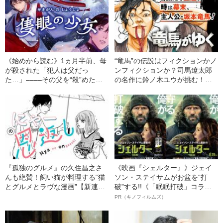
《始めから読む》1ヵ月半前、母
“竜馬”の伝説はフィクションかノ
が殺された「犯人は父だっ
ンフィクションか？司馬遼太郎
た…」––––その父を“殺”めた僕
の名作に鈴ノ木ユウが挑む！
は全てを捨てこの村にきた
【連載1話目】
『孤独のグルメ』の久住昌之さ
《映画『シェルター』》ジェイ
んも絶賛！飼い猫が料理する“猫
ソン・ステイサムがお盆を“打
とグルメとラヴな漫画”【新連
破”する!!《「眠眠打破」コラ
載】
ボ》
PR（キノフィルムズ）