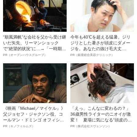
“順風満帆”な会社を父から受け継
今年も40℃を超える猛暑。ジリ
いだ矢先、リーマンショック
ジリとした暑さが頭皮にダメー
で“絶望的状況”に…→「一時期は
ジを。あなたの抜け毛大丈
納品3年待ち」のヒット商品を生
夫！？
PR（オープンハウスグループ）
PR（銀座総合美容クリニック）
んで危機を脱した四代目社長が
明かす、“逆転の戦術”
《映画『Michael／マイケル』》
「えっ、こんなに変わるの？」
父ジョセフ・ジャクソン役、コ
36歳男性ライターのニオイが激
ールマン・ドミンゴ オフィシャ
変！ 夏場に気になる“頭皮のニ
ルインタビュー“観客を魅了した
オイ”や“ベタつき”を解消す
PR（キノフィルムズ）
PR（株式会社スヴェンソン）
名優、複雑な父親像への想いを
る、“ウィッグのスペシャリス