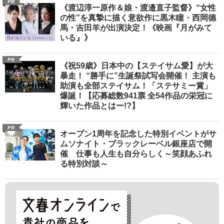
PR
《渡辺淳一原作＆娘・渡邉直子監督》“女性
の性”を真摯に描く意欲作に黒木瞳・西岡德
馬・吉田羊が出演決定！《映画『月がみて
いる』》
PR
《祝59歳》日本中の【ステイサム愛】が大
暴走！ “勝手に”生誕祭試写会開催！ 主演も
助演も全部ステイサム！「ステサミー賞」
爆誕！【応募総数941票 全54作品の栄冠に
輝いた作品とはー!?】
PR
オープン1周年を記念した特別イベントがサ
ムソナイト・ブラックレーベル銀座店で開
催 仕事も人生も自分らしく～笑顔あふれ
る特別対談～