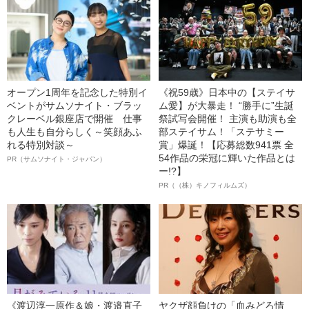
オープン1周年を記念した特別イ
《祝59歳》日本中の【ステイサ
ベントがサムソナイト・ブラッ
ム愛】が大暴走！ “勝手に”生誕
クレーベル銀座店で開催 仕事
祭試写会開催！ 主演も助演も全
も人生も自分らしく～笑顔あふ
部ステイサム！「ステサミー
れる特別対談～
賞」爆誕！【応募総数941票 全
54作品の栄冠に輝いた作品とは
PR（サムソナイト・ジャパン）
ー!?】
PR（（株）キノフィルムズ）
《渡辺淳一原作＆娘・渡邉直子
ヤクザ顔負けの「血みどろ情