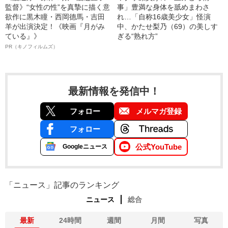
監督》“女性の性”を真摯に描く意
事」豊満な身体を舐めまわさ
欲作に黒木瞳・西岡德馬・吉田
れ…「自称16歳美少女」怪演
羊が出演決定！《映画『月がみ
中、かたせ梨乃（69）の美しす
ている』》
ぎる“熟れ方”
PR（キノフィルムズ）
最新情報を発信中！
フォロー
メルマガ登録
フォロー
公式YouTube
Googleニュース
「ニュース」記事のランキング
ニュース
総合
最新
24時間
週間
月間
写真