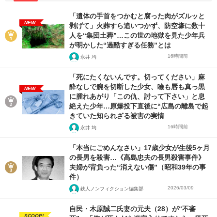
「遺体の手首をつかむと腐った肉がズルッと
NEW
剥げて」火葬すら追いつかず、防空壕に数十
人を“集団土葬”…この世の地獄を見た少年兵
が明かした“過酷すぎる任務”とは
16時間前
永井 均
「死にたくないんです。切ってください」麻
酔なしで腕を切断した少女、瞼も唇も真っ黒
NEW
に腫れあがり「この仇、討って下さい」と息
絶えた少年…原爆投下直後に“広島の離島で起
きていた知られざる被害の実情
16時間前
永井 均
「本当にごめんなさい」17歳少女が生後5ヶ月
の長男を殺害…《高島忠夫の長男殺害事件》
夫婦が背負った“消えない傷”（昭和39年の事
件）
2026/03/09
鉄人ノンフィクション編集部
自民・木原誠二氏妻の元夫（28）が“不審
SCOOP!