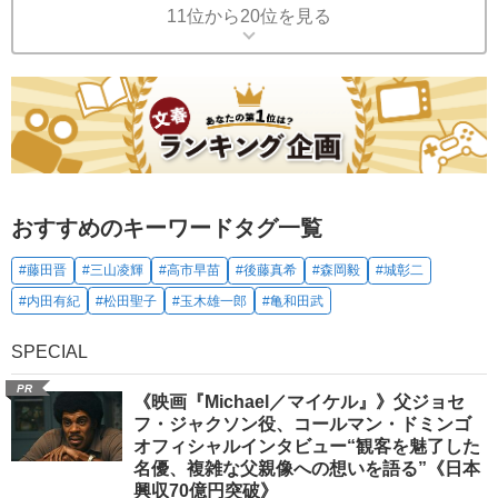
11位から20位を見る
おすすめのキーワードタグ一覧
#藤田晋
#三山凌輝
#高市早苗
#後藤真希
#森岡毅
#城彰二
#内田有紀
#松田聖子
#玉木雄一郎
#亀和田武
SPECIAL
PR
《映画『Michael／マイケル』》父ジョセ
フ・ジャクソン役、コールマン・ドミンゴ
オフィシャルインタビュー“観客を魅了した
名優、複雑な父親像への想いを語る”《日本
興収70億円突破》