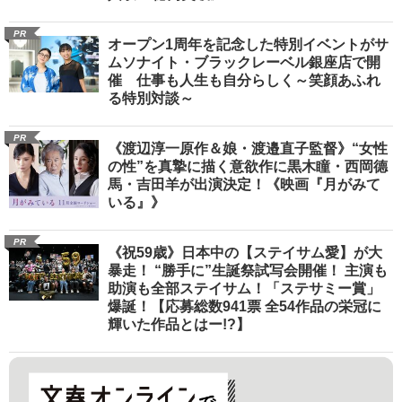
PR
オープン1周年を記念した特別イベントがサ
ムソナイト・ブラックレーベル銀座店で開
催 仕事も人生も自分らしく～笑顔あふれ
る特別対談～
PR
《渡辺淳一原作＆娘・渡邉直子監督》“女性
の性”を真摯に描く意欲作に黒木瞳・西岡德
馬・吉田羊が出演決定！《映画『月がみて
いる』》
PR
《祝59歳》日本中の【ステイサム愛】が大
暴走！ “勝手に”生誕祭試写会開催！ 主演も
助演も全部ステイサム！「ステサミー賞」
爆誕！【応募総数941票 全54作品の栄冠に
輝いた作品とはー!?】