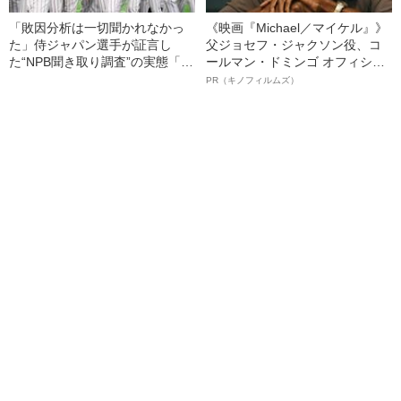
「敗因分析は一切聞かれなかっ
《映画『Michael／マイケル』》
た」侍ジャパン選手が証言し
父ジョセフ・ジャクソン役、コ
た“NPB聞き取り調査”の実態「選
ールマン・ドミンゴ オフィシャ
手から次期監督の要求は…」
ルインタビュー“観客を魅了した
PR（キノフィルムズ）
名優、複雑な父親像への想いを
語る”《日本興収70億円突破》