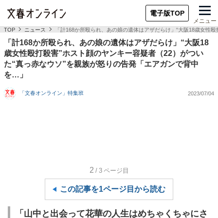
電子版TOP
メニュー
TOP
ニュース
「計168か所殴られ、あの娘の遺体はアザだらけ」“大阪18歳女性
「計168か所殴られ、あの娘の遺体はアザだらけ」“大阪18
歳女性殴打殺害”ホスト顔のヤンキー容疑者（22）がつい
た“真っ赤なウソ”を親族が怒りの告発「エアガンで背中
を…」
「文春オンライン」特集班
2023/07/04
2
/3
ページ目
この記事を1ページ目から読む
「山中と出会って花華の人生はめちゃくちゃにさ