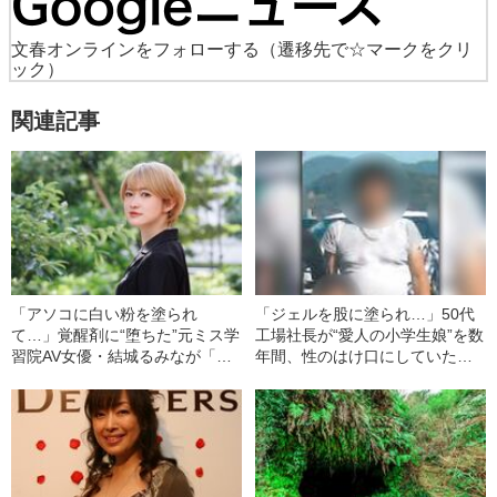
文春オンラインをフォローする
（遷移先で☆マークをクリ
ック）
関連記事
「アソコに白い粉を塗られ
「ジェルを股に塗られ…」50代
て…」覚醒剤に“堕ちた”元ミス学
工場社長が“愛人の小学生娘”を数
習院AV女優・結城るみなが「逮
年間、性のはけ口にしていた卑
捕されてやっと自分らしくなれ
劣犯行の真相《大阪・少女強制
た」と語るワケ《お嬢様時代の
性交》
煩悶》