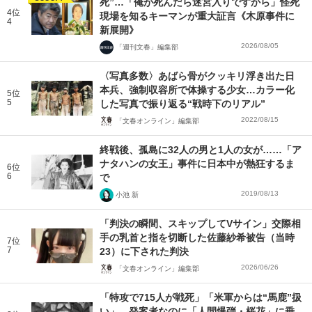
死”…「俺が死んだら迷宮入りですから」怪死
4位
現場を知るキーマンが重大証言《木原事件に
4
新展開》
2026/08/05
「週刊文春」編集部
〈写真多数〉あばら骨がクッキリ浮き出た日
本兵、強制収容所で体操する少女…カラー化
5位
5
した写真で振り返る“戦時下のリアル”
2022/08/15
「文春オンライン」編集部
終戦後、孤島に32人の男と1人の女が……「ア
ナタハンの女王」事件に日本中が熱狂するま
6位
6
で
2019/08/13
小池 新
「判決の瞬間、スキップしてVサイン」交際相
手の乳首と指を切断した佐藤紗希被告（当時
7位
7
23）に下された判決
2026/06/26
「文春オンライン」編集部
「特攻で715人が戦死」「米軍からは“馬鹿”扱
い」…発案者なのに「人間爆弾・桜花」に乗