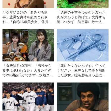
ヤクザ顔負けの「血みどろ情
「遺体の手首をつかむと腐った
事」豊満な身体を舐めまわさ
肉がズルッと剥げて」火葬すら
れ…「自称16歳美少女」怪演
追いつかず、防空壕に数十人
中、かたせ梨乃（69）の美しす
を“集団土葬”…この世の地獄を見
ぎる“熟れ方”
た少年兵が明かした“過酷すぎる
任務”とは
「食費は月40万円」「男性から
「死にたくないんです。切って
食事に誘われない」大食いすぎ
ください」麻酔なしで腕を切断
て2年間彼氏ができず…水着グラ
した少女、瞼も唇も真っ黒に腫
ビアも話題の“可愛すぎる”大食い
れあがり「この仇、討って下さ
女子（24）が語る、驚愕の食生
い」と息絶えた少年…原爆投下
活
直後に“広島の離島で起きていた
知られざる被害の実情