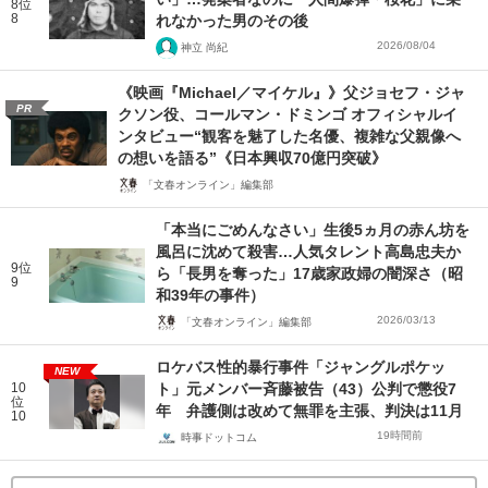
8位
8
れなかった男のその後
2026/08/04
神立 尚紀
《映画『Michael／マイケル』》父ジョセフ・ジャ
PR
クソン役、コールマン・ドミンゴ オフィシャルイ
ンタビュー“観客を魅了した名優、複雑な父親像へ
の想いを語る”《日本興収70億円突破》
「文春オンライン」編集部
「本当にごめんなさい」生後5ヵ月の赤ん坊を
風呂に沈めて殺害…人気タレント高島忠夫か
9位
ら「長男を奪った」17歳家政婦の闇深さ（昭
9
和39年の事件）
2026/03/13
「文春オンライン」編集部
ロケバス性的暴行事件「ジャングルポケッ
NEW
10
ト」元メンバー斉藤被告（43）公判で懲役7
位
年 弁護側は改めて無罪を主張、判決は11月
10
19時間前
時事ドットコム