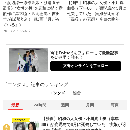
《渡辺淳一原作＆娘・渡邉直子
【独自】昭和の大女優・小川真
監督》“女性の性”を真摯に描く意
由美（享年86）が鹿児島で3月に
欲作に黒木瞳・西岡德馬・吉田
死去していた 実娘が明かす
羊が出演決定！《映画『月がみ
「毒母」の素顔と空白の晩年
ている』》
PR（キノフィルムズ）
X(旧Twitter)をフォローして最新記事
をいち早く読もう
文春オンラインをフォロー
「エンタメ」記事のランキング
エンタメ
総合
最新
24時間
週間
月間
写真
【独自】昭和の大女優・小川真由美（享年
SCOOP!
86）が鹿児島で3月に死去していた 実娘が明