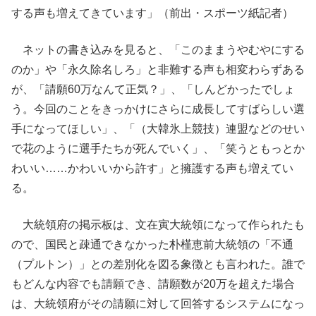
する声も増えてきています」（前出・スポーツ紙記者）
ネットの書き込みを見ると、「このままうやむやにする
のか」や「永久除名しろ」と非難する声も相変わらずある
が、「請願60万なんて正気？」、「しんどかったでしょ
う。今回のことをきっかけにさらに成長してすばらしい選
手になってほしい」、「（大韓氷上競技）連盟などのせい
で花のように選手たちが死んでいく」、「笑うともっとか
わいい……かわいいから許す」と擁護する声も増えてい
る。
大統領府の掲示板は、文在寅大統領になって作られたも
ので、国民と疎通できなかった朴槿恵前大統領の「不通
（プルトン）」との差別化を図る象徴とも言われた。誰で
もどんな内容でも請願でき、請願数が20万を超えた場合
は、大統領府がその請願に対して回答するシステムになっ