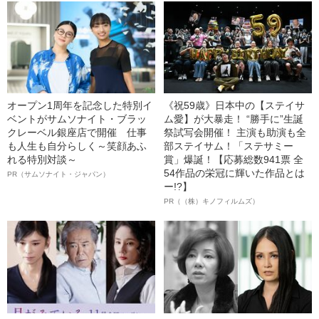
オープン1周年を記念した特別イ
《祝59歳》日本中の【ステイサ
ベントがサムソナイト・ブラッ
ム愛】が大暴走！ “勝手に”生誕
クレーベル銀座店で開催 仕事
祭試写会開催！ 主演も助演も全
も人生も自分らしく～笑顔あふ
部ステイサム！「ステサミー
れる特別対談～
賞」爆誕！【応募総数941票 全
54作品の栄冠に輝いた作品とは
PR（サムソナイト・ジャパン）
ー!?】
PR（（株）キノフィルムズ）