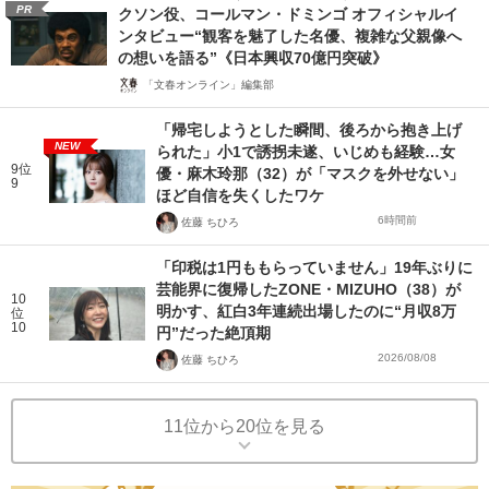
PR
クソン役、コールマン・ドミンゴ オフィシャルイ
ンタビュー“観客を魅了した名優、複雑な父親像へ
の想いを語る”《日本興収70億円突破》
「文春オンライン」編集部
「帰宅しようとした瞬間、後ろから抱き上げ
NEW
られた」小1で誘拐未遂、いじめも経験…女
9位
優・麻木玲那（32）が「マスクを外せない」
9
ほど自信を失くしたワケ
6時間前
佐藤 ちひろ
「印税は1円ももらっていません」19年ぶりに
芸能界に復帰したZONE・MIZUHO（38）が
10
明かす、紅白3年連続出場したのに“月収8万
位
10
円”だった絶頂期
2026/08/08
佐藤 ちひろ
11位から20位を見る