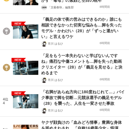
かす「毒母」の素顔と空白の晩年
8時間前
「文藝春秋」編集部
「義足の体で夜の営みはできるのか」誰にも
NEW
相談できなかった切実な悩みも…脚を失った
モデル・かわけい（28）が「ずっと運がい
い」と言えるワケ
6時間前
市川 はるひ
「足をもう一本失わないと学ばないんです
NEW
ね」痛烈な中傷コメントも…脚を失った動画
クリエイター（28）が「義足を見せる」と決
めるまで
6時間前
市川 はるひ
「右脚があらぬ方向に180度ねじれて…」バイ
NEW
ク事故で脚を切断…元競泳選手の義足モデル
4位
4
（28）を襲った、人生を一変させた事故
6時間前
市川 はるひ
ヤクザ顔負けの「血みどろ情事」豊満な身体
を舐めまわされ…「自称16歳美少女」怪演