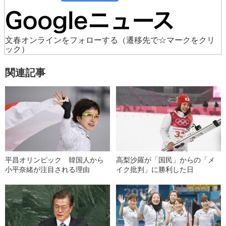
文春オンラインをフォローする
（遷移先で☆マークをクリ
ック）
関連記事
平昌オリンピック 韓国人から
高梨沙羅が「国民」からの「メ
小平奈緒が注目される理由
イク批判」に勝利した日