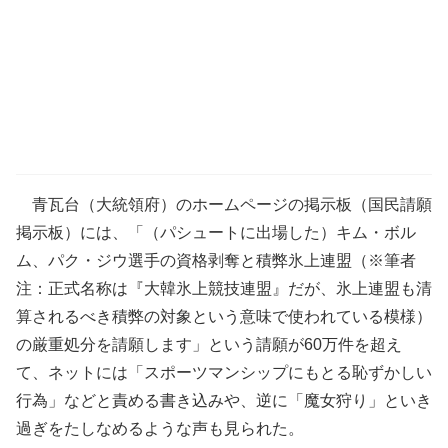
青瓦台（大統領府）のホームページの掲示板（国民請願
掲示板）には、「（パシュートに出場した）キム・ボル
ム、パク・ジウ選手の資格剥奪と積弊氷上連盟（※筆者
注：正式名称は『大韓氷上競技連盟』だが、氷上連盟も清
算されるべき積弊の対象という意味で使われている模様）
の厳重処分を請願します」という請願が60万件を超え
て、ネットには「スポーツマンシップにもとる恥ずかしい
行為」などと責める書き込みや、逆に「魔女狩り」といき
過ぎをたしなめるような声も見られた。