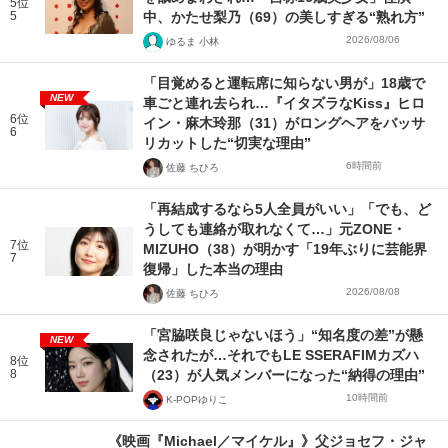
5位
5
中、かたせ梨乃（69）の美しすぎる“熟れ方”
2026/08/06
ゆるま 小林
「目覚めると運転席に知らない男が」18歳で
NEW
車ごと連れ去られ…『イタズラなKiss』ヒロ
6位
イン・麻木玲那（31）がロングヘアをバッサ
6
リカットした“切実な理由”
6時間前
佐藤 ちひろ
「再結成するなら5人全員がいい」「でも、ど
うしても連絡が取れなくて…」元ZONE・
7位
MIZUHO（38）が明かす「19年ぶりに芸能界
7
復帰」した本当の理由
2026/08/08
佐藤 ちひろ
「宮脇咲良じゃないほう」“知名度の差”が懸
NEW
念されたが…それでもLE SSERAFIMカズハ
8位
8
（23）が人気メンバーになった“納得の理由”
10時間前
K-POPゆりこ
《映画『Michael／マイケル』》父ジョセフ・ジャ