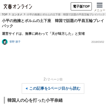
電子版TOP
メニュー
TOP
エンタメ
小平の抱擁とボルムの土下座 韓国で話題の平昌五輪プレイバック
小平の抱擁とボルムの土下座 韓国で話題の平昌五輪プレイ
バック
運営サイドは、無事に終わって「天が味方した」と安堵
菅野 朋子
2018/03/02
2
/2
ページ目
この記事を1ページ目から読む
韓国人の心を打った小平奈緒