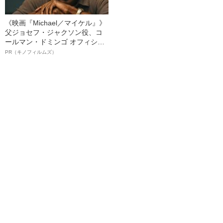
《映画『Michael／マイケル』》
父ジョセフ・ジャクソン役、コ
ールマン・ドミンゴ オフィシャ
ルインタビュー“観客を魅了した
PR（キノフィルムズ）
名優、複雑な父親像への想いを
語る”《日本興収70億円突破》