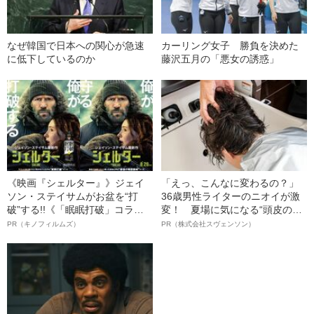
なぜ韓国で日本への関心が急速
カーリング女子 勝負を決めた
に低下しているのか
藤沢五月の「悪女の誘惑」
《映画『シェルター』》ジェイ
「えっ、こんなに変わるの？」
ソン・ステイサムがお盆を“打
36歳男性ライターのニオイが激
破”する!!《「眠眠打破」コラ
変！ 夏場に気になる“頭皮のニ
ボ》
オイ”や“ベタつき”を解消す
PR（キノフィルムズ）
PR（株式会社スヴェンソン）
る、“ウィッグのスペシャリス
ト”が生み出した徹底ケアとは