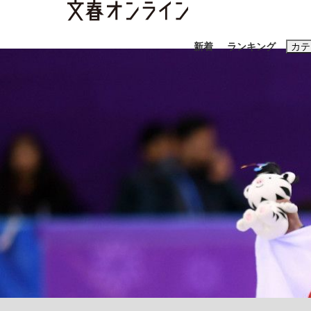
新着
ランキング
カテ
スクープ
ニュー
おすすめのキ
#藤田晋
#三
#玉木雄一郎
「キオクシアの投資の桁は一つ多くてもいい」
終戦から81年