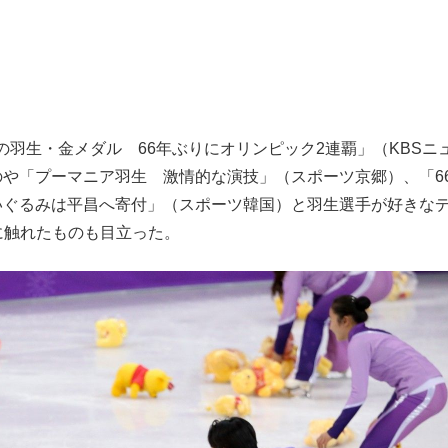
羽生・金メダル 66年ぶりにオリンピック2連覇」（KBSニ
のや「プーマニア羽生 激情的な演技」（スポーツ京郷）、「6
いぐるみは平昌へ寄付」（スポーツ韓国）と羽生選手が好きな
に触れたものも目立った。