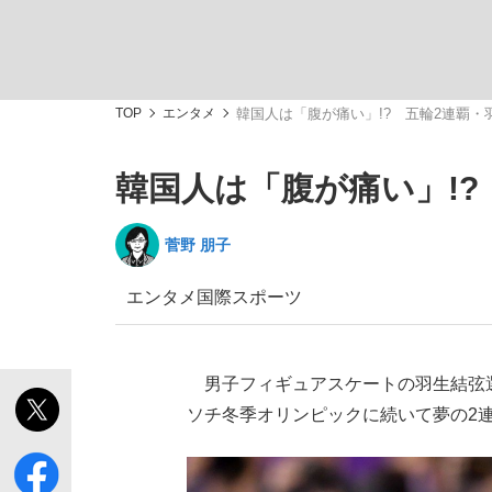
TOP
エンタメ
韓国人は「腹が痛い」!? 五輪2連覇
韓国人は「腹が痛い」!
私のあのとき、私のいま
菅野 朋子
エンタメ
国際
スポーツ
男子フィギュアスケートの羽生結弦選手
ソチ冬季オリンピックに続いて夢の2
キングの誕生を、目撃せよ。