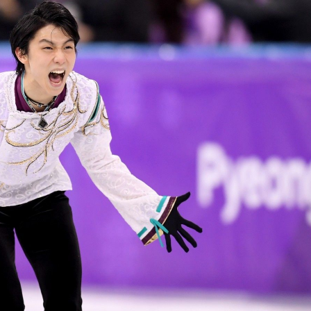
もっと見る
が鹿児島で3月に死去し...
照ノ富士に激怒され...
《BTS厳戒トーキョー滞