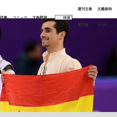
週刊文春
文藝春秋
読書
コミック
文春野球
検索
電子版
PLUS
インタビュー
読書
#松田聖子
K-POPアイドルたち