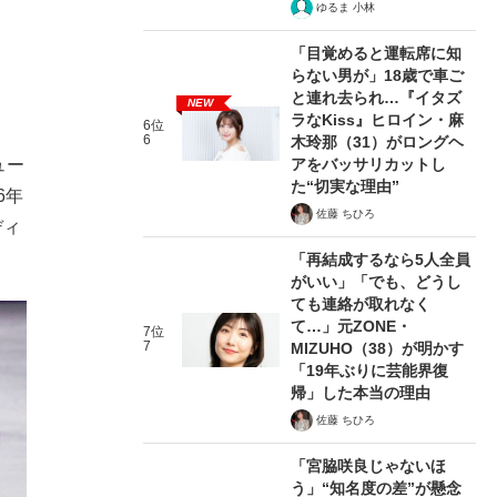
ゆるま 小林
「目覚めると運転席に知
らない男が」18歳で車ご
と連れ去られ…『イタズ
NEW
ラなKiss』ヒロイン・麻
6位
6
木玲那（31）がロングヘ
アをバッサリカットし
ュー
た“切実な理由”
6年
佐藤 ちひろ
ディ
「再結成するなら5人全員
がいい」「でも、どうし
ても連絡が取れなく
て…」元ZONE・
7位
7
MIZUHO（38）が明かす
「19年ぶりに芸能界復
帰」した本当の理由
佐藤 ちひろ
「宮脇咲良じゃないほ
う」“知名度の差”が懸念