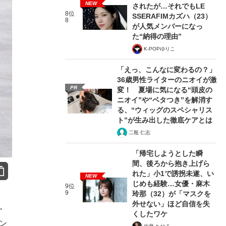
NEW
されたが…それでもLE
8位
SSERAFIMカズハ（23）
8
が人気メンバーになっ
た“納得の理由”
K-POPゆりこ
「えっ、こんなに変わるの？」
36歳男性ライターのニオイが激
PR
変！ 夏場に気になる“頭皮の
ニオイ”や“ベタつき”を解消す
る、“ウィッグのスペシャリス
ト”が生み出した徹底ケアとは
二瓶 仁志
「帰宅しようとした瞬
間、後ろから抱き上げら
れた」小1で誘拐未遂、い
NEW
じめも経験…女優・麻木
9位
9
玲那（32）が「マスクを
外せない」ほど自信を失
・
くしたワケ
ン