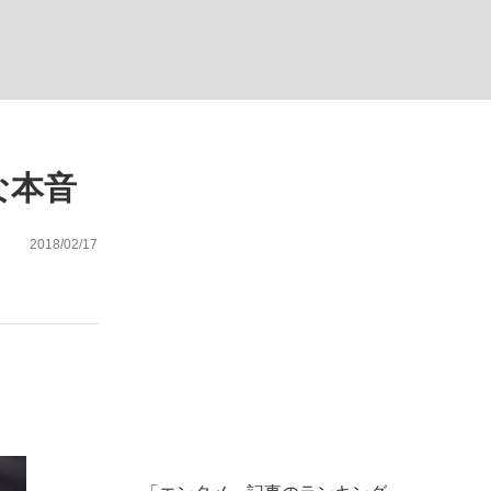
む将棋
な本音
2018/02/17
、