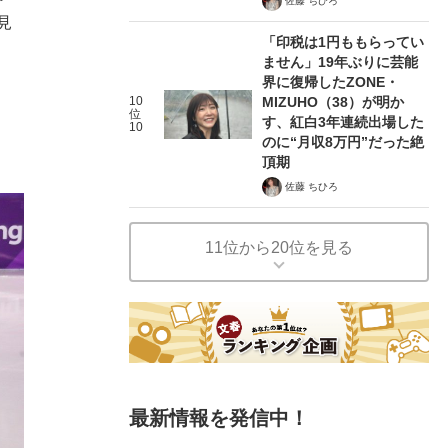
佐藤 ちひろ
見
「印税は1円ももらってい
ません」19年ぶりに芸能
界に復帰したZONE・
10
MIZUHO（38）が明か
位
す、紅白3年連続出場した
10
のに“月収8万円”だった絶
頂期
佐藤 ちひろ
11位から20位を見る
最新情報を発信中！