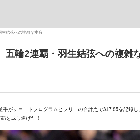
観る将棋、読
・羽生結弦への複雑な本音
? 五輪2連覇・羽生結弦への複雑
がショートプログラムとフリーの合計点で317.85を記録し
連覇を成し遂げた！