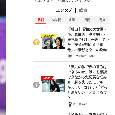
「エンタメ」記事のランキング
エンタメ
総合
最新
24時間
週間
月間
写真
【独自】昭和の大女優・
小川真由美（享年86）が
SCOOP!
鹿児島で3月に死去してい
た 実娘が明かす「毒
母」の素顔と空白の晩年
「文藝春秋」編集部
「義足の体で夜の営みは
できるのか」誰にも相談
できなかった切実な悩み
NEW
も…脚を失ったモデル・
かわけい（28）が「ずっ
と運がいい」と言えるワ
在記》RM→渋谷で飲み会、JIN→伊豆の...
ケ
市川 はるひ
「足をもう一本失わない