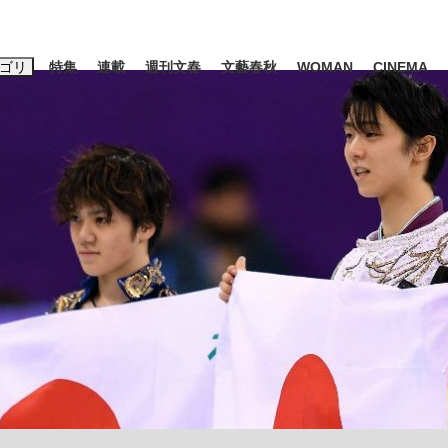
ゴリ
特集
連載
週刊文春
文藝春秋
WOMAN
CINEMA
キーワード入力
ス
エンタメ
ライフ
ビジネス
ーワードタグ一覧
山凌輝
#高市早苗
#後藤真希
#森岡毅
#城彰二
#内田有紀
#亀和田武
時価総額が一時トヨタ超え...
日本生まれの