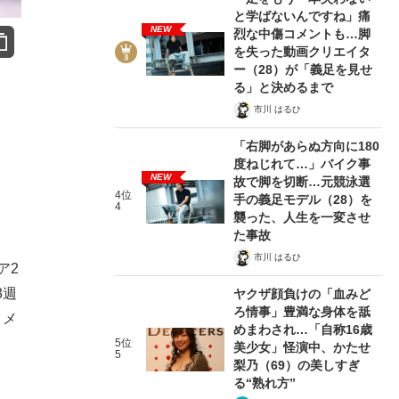
と学ばないんですね」痛
NEW
烈な中傷コメントも…脚
を失った動画クリエイタ
ー（28）が「義足を見せ
る」と決めるまで
市川 はるひ
「右脚があらぬ方向に180
度ねじれて…」バイク事
NEW
故で脚を切断…元競泳選
4位
手の義足モデル（28）を
4
襲った、人生を一変させ
た事故
市川 はるひ
ア2
3週
ヤクザ顔負けの「血みど
ろ情事」豊満な身体を舐
うメ
めまわされ…「自称16歳
5位
美少女」怪演中、かたせ
5
梨乃（69）の美しすぎ
る“熟れ方”