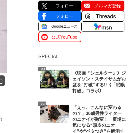
フォロー
メルマガ登録
フォロー
Googleニュース
公式YouTube
SPECIAL
PR
《映画『シェルター』》ジ
ェイソン・ステイサムがお
盆を“打破”する!!《「眠眠
打破」コラボ》
PR
「えっ、こんなに変わる
の？」36歳男性ライター
う
のニオイが激変！ 夏場に
気になる“頭皮のニオ
イ”や“ベタつき”を解消す