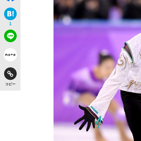
1
【独自】昭和の大女優・小川真由美（享年86）
コピー
《VIVANT》頼れる相棒・ドラムが認めた“