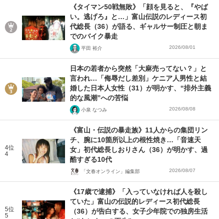
《タイマン50戦無敗》「顔を見ると、『やば
い。逃げろ』と…」富山伝説のレディース初
代総長（36）が語る、ギャルサー制圧と朝ま
でのバイク暴走
2026/08/01
平田 裕介
日本の若者から突然「大麻売ってない？」と
言われ…「侮辱だし差別」ケニア人男性と結
婚した日本人女性（31）が明かす、“排外主義
的な風潮”への苦悩
2026/08/08
小泉 なつみ
《富山・伝説の暴走族》11人からの集団リン
チ、腕に10箇所以上の根性焼き…「音速天
4位
女」初代総長しおりさん（36）が明かす、過
4
酷すぎる10代
2026/08/07
「文春オンライン」編集部
《17歳で逮捕》「入っていなければ人を殺し
ていた」富山の伝説的レディース初代総長
5位
（36）が告白する、女子少年院での独房生活
5