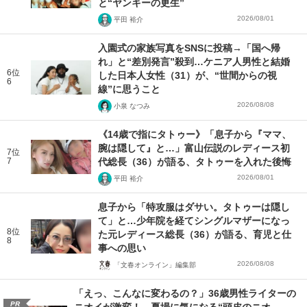
と“ヤンキーの更生”
2026/08/01
平田 裕介
入園式の家族写真をSNSに投稿→「国へ帰
れ」と“差別発言”殺到…ケニア人男性と結婚
6位
した日本人女性（31）が、“世間からの視
6
線”に思うこと
2026/08/08
小泉 なつみ
《14歳で指にタトゥー》「息子から『ママ、
腕は隠して』と…」富山伝説のレディース初
7位
7
代総長（36）が語る、タトゥーを入れた後悔
2026/08/01
平田 裕介
息子から「特攻服はダサい。タトゥーは隠し
て」と…少年院を経てシングルマザーになっ
8位
た元レディース総長（36）が語る、育児と仕
8
事への思い
2026/08/08
「文春オンライン」編集部
「えっ、こんなに変わるの？」36歳男性ライターの
PR