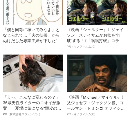
「僕と同等に稼いでみなよ」と
《映画『シェルター』》ジェイ
なじられて…「夫の扶養」から
ソン・ステイサムがお盆を“打
ぬけだした専業主婦が下した“意
破”する!!《「眠眠打破」コラ
外な決断”
ボ》
PR（キノフィルムズ）
「えっ、こんなに変わるの？」
《映画『Michael／マイケル』》
36歳男性ライターのニオイが激
父ジョセフ・ジャクソン役、コ
変！ 夏場に気になる“頭皮のニ
ールマン・ドミンゴ オフィシャ
オイ”や“ベタつき”を解消す
ルインタビュー“観客を魅了した
PR（株式会社スヴェンソン）
PR（キノフィルムズ）
る、“ウィッグのスペシャリス
名優、複雑な父親像への想いを
ト”が生み出した徹底ケアとは
語る”《日本興収70億円突破》