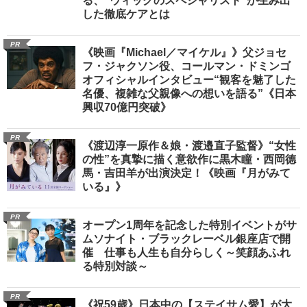
る、“ウィッグのスペシャリスト”が生み出
した徹底ケアとは
PR
《映画『Michael／マイケル』》父ジョセ
フ・ジャクソン役、コールマン・ドミンゴ
オフィシャルインタビュー“観客を魅了した
名優、複雑な父親像への想いを語る”《日本
興収70億円突破》
PR
《渡辺淳一原作＆娘・渡邉直子監督》“女性
の性”を真摯に描く意欲作に黒木瞳・西岡德
馬・吉田羊が出演決定！《映画『月がみて
いる』》
PR
オープン1周年を記念した特別イベントがサ
ムソナイト・ブラックレーベル銀座店で開
催 仕事も人生も自分らしく～笑顔あふれ
る特別対談～
PR
《祝59歳》日本中の【ステイサム愛】が大