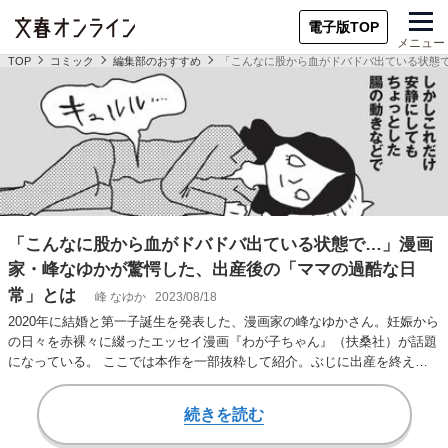
電子版TOP
メニュー
TOP
コミック
編集部のおすすめ
「こんなに股から血がドバドバ出ている状態
「こんなに股から血がドバドバ出ている状態で…」漫画
家・峰なゆかが驚愕した、出産後の「ママの過酷な日
常」とは
峰 なゆか
2023/08/18
2020年に結婚と第一子誕生を発表した、漫画家の峰なゆかさん。妊娠から
の日々を赤裸々に綴ったエッセイ漫画『わが子ちゃん』（扶桑社）が話題
になっている。 ここでは本作を一部抜粋して紹介。ぶじに出産を終え
て、退院を果た…
続きを読む