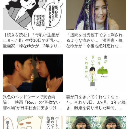
【続きを読む】「母乳の生産が
「股間を出刃包丁でぶっ刺され
止まった⁉」生後10日で断乳へ…
るような痛みが…」漫画家・峰
漫画家・峰なゆかが、2年ぶりに
なゆかが「今後も絶対忘れな
吸った「タバコの味」は？
い」と断言する「出産体験」
異色のベッドシーンで賛否両
妻が口をきいてくれなくなっ
論！ 映画『Red』の“容赦ない
た。それが3日、3か月、1年と続
濡れ場”が日本社会に突きつけた
き…離婚を切り出した瞬間、妻
もの
が見せた“驚きの反応”