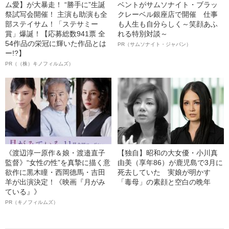
ム愛】が大暴走！ “勝手に”生誕
ベントがサムソナイト・ブラッ
祭試写会開催！ 主演も助演も全
クレーベル銀座店で開催 仕事
部ステイサム！「ステサミー
も人生も自分らしく～笑顔あふ
賞」爆誕！【応募総数941票 全
れる特別対談～
54作品の栄冠に輝いた作品とは
PR（サムソナイト・ジャパン）
ー!?】
PR（（株）キノフィルムズ）
《渡辺淳一原作＆娘・渡邉直子
【独自】昭和の大女優・小川真
監督》“女性の性”を真摯に描く意
由美（享年86）が鹿児島で3月に
欲作に黒木瞳・西岡德馬・吉田
死去していた 実娘が明かす
羊が出演決定！《映画『月がみ
「毒母」の素顔と空白の晩年
ている』》
PR（キノフィルムズ）