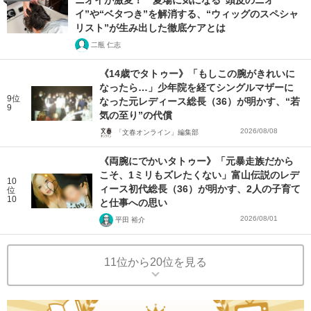
ニオイが激変！ 夏場に気になる“頭皮のニオ
イ”や“ベタつき”を解消する、“ウィッグのスペシャ
リスト”が生み出した徹底ケアとは
二瓶 仁志
《14歳でタトゥー》「もしこの腕がきれいに
なったら…」少年院を経てシングルマザーに
9位
なった元レディース総長（36）が明かす、“若
9
気の至り”の代償
2026/08/08
「文春オンライン」編集部
《両腕にでかいタトゥー》「元暴走族だから
こそ、1ミリもズレたくない」富山伝説のレデ
10
ィース初代総長（36）が明かす、2人の子育て
位
10
と仕事への思い
2026/08/01
平田 裕介
11位から20位を見る