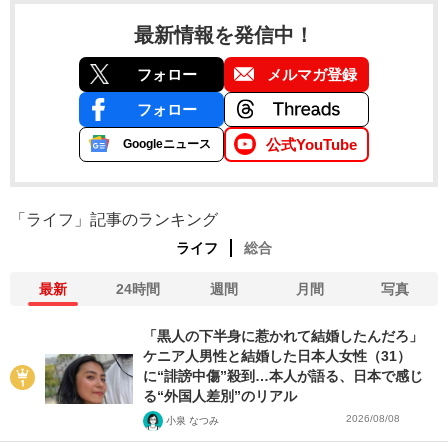
最新情報を発信中！
フォロー
メルマガ登録
フォロー
公式YouTube
Googleニュース
「ライフ」記事のランキング
ライフ
総合
最新
24時間
週間
月間
写真
「黒人の下半身に惹かれて結婚したんだろ」
ケニア人男性と結婚した日本人女性（31）
に“誹謗中傷”殺到…本人が語る、日本で感じ
る“外国人差別”のリアル
2026/08/08
小泉 なつみ