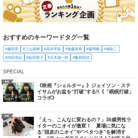
おすすめのキーワードタグ一覧
#藤田晋
#三山凌輝
#高市早苗
#後藤真希
#森岡毅
#城彰二
#内田有紀
#松田聖子
#玉木雄一郎
#亀和田武
SPECIAL
PR
《映画『シェルター』》ジェイソン・ステ
イサムがお盆を“打破”する!!《「眠眠打破」
コラボ》
PR
「えっ、こんなに変わるの？」36歳男性ラ
イターのニオイが激変！ 夏場に気にな
る“頭皮のニオイ”や“ベタつき”を解消す