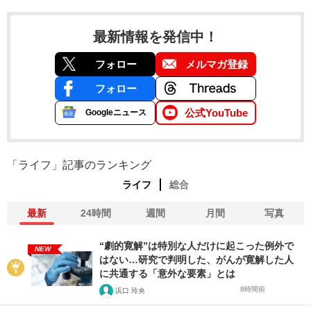
最新情報を発信中！
フォロー
メルマガ登録
フォロー
公式YouTube
Googleニュース
「ライフ」記事のランキング
ライフ
総合
最新
24時間
週間
月間
写真
“劇的寛解”は特別な人だけに起こった例外で
NEW
はない…研究で判明した、がんが寛解した人
に共通する「意外な要素」とは
8時間前
浜口 玲央