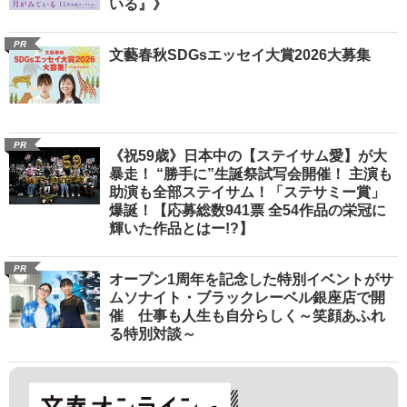
いる』》
PR
文藝春秋SDGsエッセイ大賞2026大募集
PR
《祝59歳》日本中の【ステイサム愛】が大
暴走！ “勝手に”生誕祭試写会開催！ 主演も
助演も全部ステイサム！「ステサミー賞」
爆誕！【応募総数941票 全54作品の栄冠に
輝いた作品とはー!?】
PR
オープン1周年を記念した特別イベントがサ
ムソナイト・ブラックレーベル銀座店で開
催 仕事も人生も自分らしく～笑顔あふれ
る特別対談～