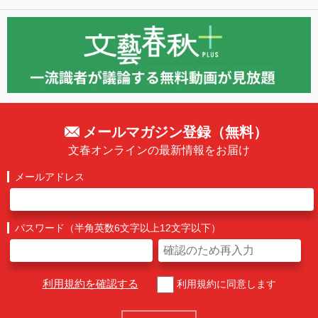
メールマガジン登録（無料）
文春オンラインの最新情報をお届け
メールアドレス
パスワード（半角英数6文字以上12文字以下）
利用規約を確認する
利用規約に同意します