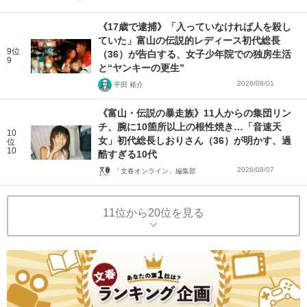
《17歳で逮捕》「入っていなければ人を殺し
ていた」富山の伝説的レディース初代総長
9位
（36）が告白する、女子少年院での独房生活
9
と“ヤンキーの更生”
2026/08/01
平田 裕介
《富山・伝説の暴走族》11人からの集団リン
チ、腕に10箇所以上の根性焼き…「音速天
10
女」初代総長しおりさん（36）が明かす、過
位
10
酷すぎる10代
2026/08/07
「文春オンライン」編集部
11位から20位を見る