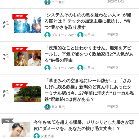
2026/08/01
平田 裕介
“システムそのものの悪を疑わない人々”が陥
NEW
る罠とは？ テックの加速主義に抵抗し、“待
6位
6
つ”豊かさを取り戻す
8時間前
ブレイディ みかこ
内田 樹
「政策的なことはわかりません」無知をアピ
NEW
ールし、平気で嘘をつく政治家ほど“人気があ
7位
7
る”納得の理由
8時間前
ブレイディ みかこ
内田 樹
「草まみれの空き地にレール跡が…」「さみ
NEW
しげに残る鉄橋」新潟のど真ん中にあったタ
8位
ーミナル駅は今…27年前に消えた“ローカル私
8
鉄”廃線跡には何がある？
8時間前
鼠入 昌史
PR
今年も40℃を超える猛暑。ジリジリとした暑さが頭
皮にダメージを。あなたの抜け毛大丈夫！？
安渡 広志