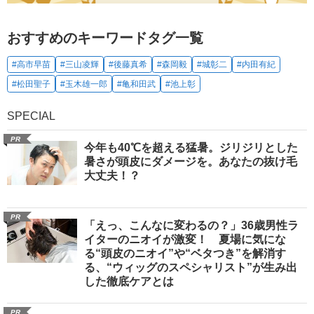
おすすめのキーワードタグ一覧
#高市早苗
#三山凌輝
#後藤真希
#森岡毅
#城彰二
#内田有紀
#松田聖子
#玉木雄一郎
#亀和田武
#池上彰
SPECIAL
PR
今年も40℃を超える猛暑。ジリジリとした
暑さが頭皮にダメージを。あなたの抜け毛
大丈夫！？
PR
「えっ、こんなに変わるの？」36歳男性ラ
イターのニオイが激変！ 夏場に気にな
る“頭皮のニオイ”や“ベタつき”を解消す
る、“ウィッグのスペシャリスト”が生み出
した徹底ケアとは
PR