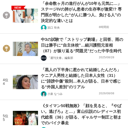
「余命数ヶ月の進行がんが10年も元気に…」
NEW
ステージIVの肺がん患者の生存率が激変!? 専
門医が明かした“がんに勝つ人、負ける人”の
決定的な違いとは
8時間前
浜口 玲央
中3の試験で「ストリップ劇場」と回答、雨の
日は勝手に“自主休校”…細川護熙元首相
（87）が振り返る“問題児”だった中学生時代
2025/08/28
「週刊文春」編集部
「黒人の下半身に惹かれて結婚したんだろ」
ケニア人男性と結婚した日本人女性（31）
4位
に“誹謗中傷”殺到…本人が語る、日本で感じ
4
る“外国人差別”のリアル
2026/08/08
小泉 なつみ
《タイマン50戦無敗》「顔を見ると、『やば
い。逃げろ』と…」富山伝説のレディース初
5位
代総長（36）が語る、ギャルサー制圧と朝ま
5
でのバイク暴走