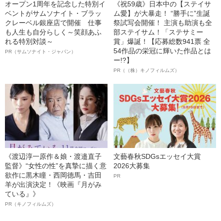
オープン1周年を記念した特別イ
《祝59歳》日本中の【ステイサ
ベントがサムソナイト・ブラッ
ム愛】が大暴走！ “勝手に”生誕
クレーベル銀座店で開催 仕事
祭試写会開催！ 主演も助演も全
も人生も自分らしく～笑顔あふ
部ステイサム！「ステサミー
れる特別対談～
賞」爆誕！【応募総数941票 全
54作品の栄冠に輝いた作品とは
PR（サムソナイト・ジャパン）
ー!?】
PR（（株）キノフィルムズ）
《渡辺淳一原作＆娘・渡邉直子
文藝春秋SDGsエッセイ大賞
監督》“女性の性”を真摯に描く意
2026大募集
欲作に黒木瞳・西岡德馬・吉田
PR
羊が出演決定！《映画『月がみ
ている』》
PR（キノフィルムズ）