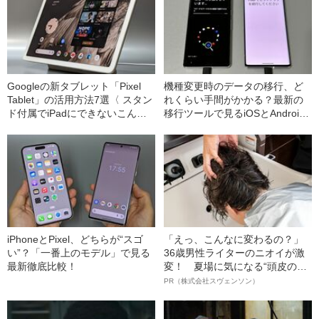
Googleの新タブレット「Pixel
機種変更時のデータの移行、ど
Tablet」の活用方法7選〈 スタン
れくらい手間がかかる？最新の
ド付属でiPadにできないこんな
移行ツールで見るiOSとAndroid
使い方も！〉
徹底比較
iPhoneとPixel、どちらが“スゴ
「えっ、こんなに変わるの？」
い”？「一番上のモデル」で見る
36歳男性ライターのニオイが激
最新徹底比較！
変！ 夏場に気になる“頭皮のニ
オイ”や“ベタつき”を解消す
PR（株式会社スヴェンソン）
る、“ウィッグのスペシャリス
ト”が生み出した徹底ケアとは