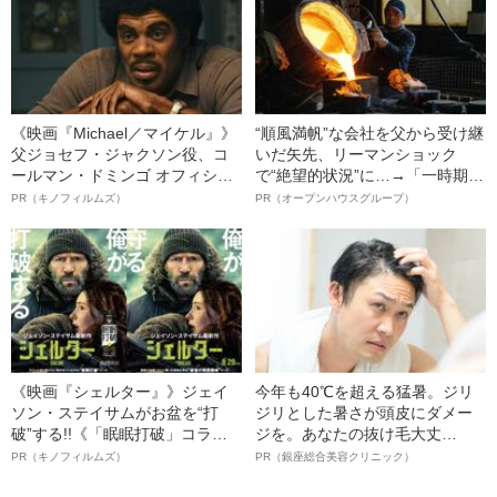
《映画『Michael／マイケル』》
“順風満帆”な会社を父から受け継
父ジョセフ・ジャクソン役、コ
いだ矢先、リーマンショック
ールマン・ドミンゴ オフィシャ
で“絶望的状況”に…→「一時期は
ルインタビュー“観客を魅了した
納品3年待ち」のヒット商品を生
PR（キノフィルムズ）
PR（オープンハウスグループ）
名優、複雑な父親像への想いを
んで危機を脱した四代目社長が
語る”《日本興収70億円突破》
明かす、“逆転の戦術”
《映画『シェルター』》ジェイ
今年も40℃を超える猛暑。ジリ
ソン・ステイサムがお盆を“打
ジリとした暑さが頭皮にダメー
破”する!!《「眠眠打破」コラ
ジを。あなたの抜け毛大丈
ボ》
夫！？
PR（キノフィルムズ）
PR（銀座総合美容クリニック）