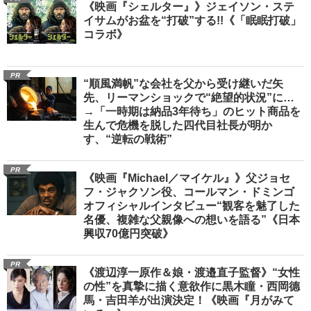
《映画『シェルター』》ジェイソン・ステ
イサムがお盆を“打破”する!!《「眠眠打破」
コラボ》
PR
“順風満帆”な会社を父から受け継いだ矢
先、リーマンショックで“絶望的状況”に…
→「一時期は納品3年待ち」のヒット商品を
生んで危機を脱した四代目社長が明か
す、“逆転の戦術”
PR
《映画『Michael／マイケル』》父ジョセ
フ・ジャクソン役、コールマン・ドミンゴ
オフィシャルインタビュー“観客を魅了した
名優、複雑な父親像への想いを語る”《日本
興収70億円突破》
PR
《渡辺淳一原作＆娘・渡邉直子監督》“女性
の性”を真摯に描く意欲作に黒木瞳・西岡德
馬・吉田羊が出演決定！《映画『月がみて