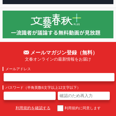
メールマガジン登録（無料）
文春オンラインの最新情報をお届け
メールアドレス
パスワード（半角英数6文字以上12文字以下）
利用規約を確認する
利用規約に同意します