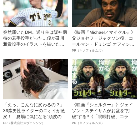
突然届いたDM。送り主は阪神期
《映画『Michael／マイケル』》
待の若手投手だった…僕が及川
父ジョセフ・ジャクソン役、コ
雅貴投手のイラストを描いた理
ールマン・ドミンゴ オフィシャ
由
ルインタビュー“観客を魅了した
PR（キノフィルムズ）
名優、複雑な父親像への想いを
語る”《日本興収70億円突破》
「えっ、こんなに変わるの？」
《映画『シェルター』》ジェイ
36歳男性ライターのニオイが激
ソン・ステイサムがお盆を“打
変！ 夏場に気になる“頭皮のニ
破”する!!《「眠眠打破」コラ
オイ”や“ベタつき”を解消す
ボ》
PR（株式会社スヴェンソン）
PR（キノフィルムズ）
る、“ウィッグのスペシャリス
ト”が生み出した徹底ケアとは