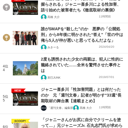
握らされる」ジャニー喜多川による性加害、
語り始めた被害者たち《徹底取材の裏側》
11時間前
髙橋 大介
誰がSMAPを“殺した”のか 悪夢の「公開処
刑」から8年後に明かされた“答え”「世の中は
俺ら5人が仲が悪いと思ってるんだよな」
2024/04/20
みきーる
2度も誘拐された少女の両親は、犯人に性的に
籠絡されていた……全米を驚愕させた事件と
4位
4
は
2019/07/01
辰巳JUNK
ジャニー喜多川「性加害問題」とは何だった
NEW
のか 元「週刊文春」記者が明かす“33週”長
5位
5
期取材の舞台裏【連載まとめ】
11時間前
「週刊文春」編集部
髙橋 大介
「ジャニーさんがお尻に自分でクリームを塗
SCOOP!
って…」元ジャニーズJr. 石丸志門氏が求めら
6位