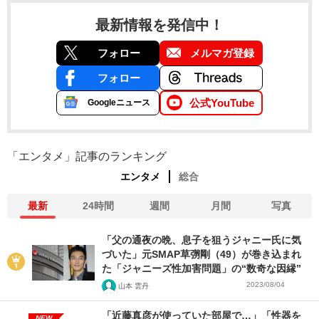
最新情報を発信中！
フォロー
メルマガ登録
フォロー
公式YouTube
Googleニュース
「エンタメ」記事のランキング
エンタメ
総合
最新
24時間
週間
月間
写真
「父の通夜の晩、息子を狙うジャニー氏に気
づいた」元SMAP草彅剛（49）が巻き込まれ
た「ジャニーズ性加害問題」の“数奇な因縁”
2023/08/04
山本 雲丹
「近藤真彦が使っていた部屋で…」「性器を
NEW