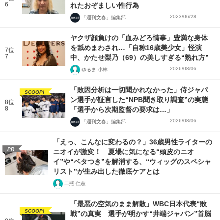
6
れたおぞましい性行為
2023/06/28
「週刊文春」編集部
ヤクザ顔負けの「血みどろ情事」豊満な身体
を舐めまわされ…「自称16歳美少女」怪演
7位
7
中、かたせ梨乃（69）の美しすぎる“熟れ方”
2026/08/06
ゆるま 小林
「敗因分析は一切聞かれなかった」侍ジャパ
SCOOP!
ン選手が証言した“NPB聞き取り調査”の実態
8位
8
「選手から次期監督の要求は…」
2026/08/06
「週刊文春」編集部
「えっ、こんなに変わるの？」36歳男性ライターの
PR
ニオイが激変！ 夏場に気になる“頭皮のニオ
イ”や“ベタつき”を解消する、“ウィッグのスペシャ
リスト”が生み出した徹底ケアとは
二瓶 仁志
「最悪の空気のまま解散」WBC日本代表“敗
SCOOP!
戦”の真実 選手が明かす“井端ジャパン”首脳