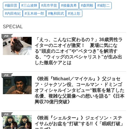
#藤田晋
#三山凌輝
#高市早苗
#後藤真希
#森岡毅
#城彰二
#内田有紀
#玉木雄一郎
#亀和田武
#池上彰
SPECIAL
PR
「えっ、こんなに変わるの？」36歳男性ラ
イターのニオイが激変！ 夏場に気にな
る“頭皮のニオイ”や“ベタつき”を解消す
る、“ウィッグのスペシャリスト”が生み出
した徹底ケアとは
PR
《映画『Michael／マイケル』》父ジョセ
フ・ジャクソン役、コールマン・ドミンゴ
オフィシャルインタビュー“観客を魅了した
名優、複雑な父親像への想いを語る”《日本
興収70億円突破》
PR
《映画『シェルター』》ジェイソン・ステ
イサムがお盆を“打破”する!!《「眠眠打破」