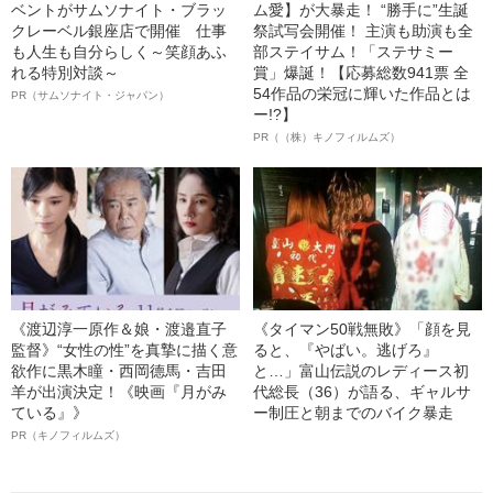
ベントがサムソナイト・ブラッ
ム愛】が大暴走！ “勝手に”生誕
クレーベル銀座店で開催 仕事
祭試写会開催！ 主演も助演も全
も人生も自分らしく～笑顔あふ
部ステイサム！「ステサミー
れる特別対談～
賞」爆誕！【応募総数941票 全
54作品の栄冠に輝いた作品とは
PR（サムソナイト・ジャパン）
ー!?】
PR（（株）キノフィルムズ）
《渡辺淳一原作＆娘・渡邉直子
《タイマン50戦無敗》「顔を見
監督》“女性の性”を真摯に描く意
ると、『やばい。逃げろ』
欲作に黒木瞳・西岡德馬・吉田
と…」富山伝説のレディース初
羊が出演決定！《映画『月がみ
代総長（36）が語る、ギャルサ
ている』》
ー制圧と朝までのバイク暴走
PR（キノフィルムズ）