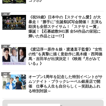
コラボ》
PR
《祝59歳》日本中の【ステイサム愛】が大
暴走！ “勝手に”生誕祭試写会開催！ 主演も
助演も全部ステイサム！「ステサミー賞」
爆誕！【応募総数941票 全54作品の栄冠に
輝いた作品とはー!?】
PR
《渡辺淳一原作＆娘・渡邉直子監督》“女性
の性”を真摯に描く意欲作に黒木瞳・西岡德
馬・吉田羊が出演決定！《映画『月がみて
いる』》
PR
オープン1周年を記念した特別イベントがサ
ムソナイト・ブラックレーベル銀座店で開
催 仕事も人生も自分らしく～笑顔あふれ
る特別対談～