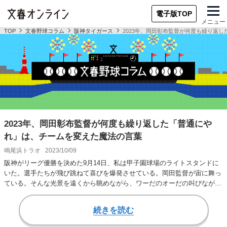
電子版TOP
メニュー
TOP
文春野球コラム
阪神タイガース
2023年、岡田彰布監督が何度も繰り返
2023年、岡田彰布監督が何度も繰り返した「普通にや
れ」は、チームを変えた魔法の言葉
鳴尾浜トラオ
2023/10/09
阪神がリーグ優勝を決めた9月14日、私は甲子園球場のライトスタンドに
いた。選手たちが飛び跳ねて喜びを爆発させている。岡田監督が宙に舞っ
ている。そんな光景を遠くから眺めながら、ワーだのオーだの叫びながら
拳を握りしめた…
続きを読む