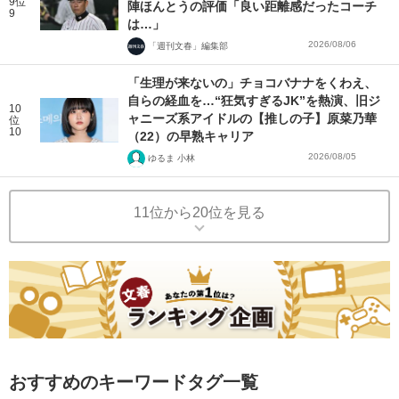
9位
陣ほんとうの評価「良い距離感だったコーチ
9
は…」
2026/08/06
「週刊文春」編集部
「生理が来ないの」チョコバナナをくわえ、
自らの経血を…“狂気すぎるJK”を熱演、旧ジ
10
ャニーズ系アイドルの【推しの子】原菜乃華
位
10
（22）の早熟キャリア
2026/08/05
ゆるま 小林
11位から20位を見る
おすすめのキーワードタグ一覧