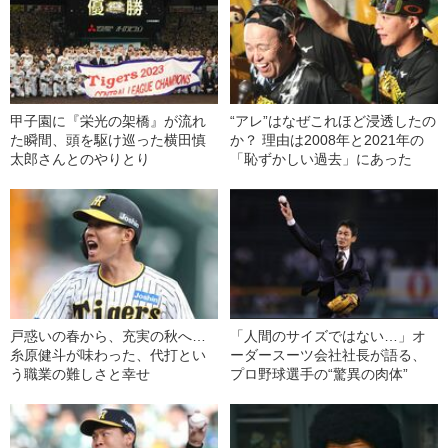
甲子園に『栄光の架橋』が流れ
“アレ”はなぜこれほど浸透したの
た瞬間、頭を駆け巡った横田慎
か？ 理由は2008年と2021年の
太郎さんとのやりとり
「恥ずかしい過去」にあった
戸惑いの春から、充実の秋へ…
「人間のサイズではない…」オ
糸原健斗が味わった、代打とい
ーダースーツ会社社長が語る、
う職業の難しさと幸せ
プロ野球選手の“驚異の肉体”