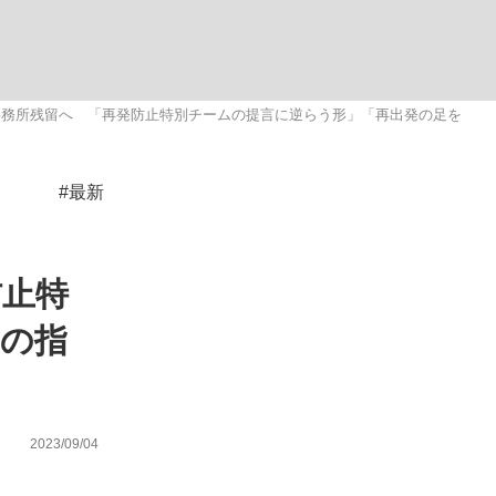
ない資産運用のすべて
事務所残留へ 「再発防止特別チームの提言に逆らう形」「再出発の足を
#最新
が悲しい」『北の国から』倉本聰氏（91...
防止特
との指
2023/09/04