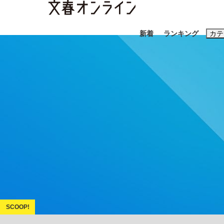
新着
ランキング
カテ
スクープ
ニュー
おすすめのキ
#藤田晋
#三
#玉木雄一郎
「90%は失敗する。でも…」本田圭佑が初め
終戦から81年