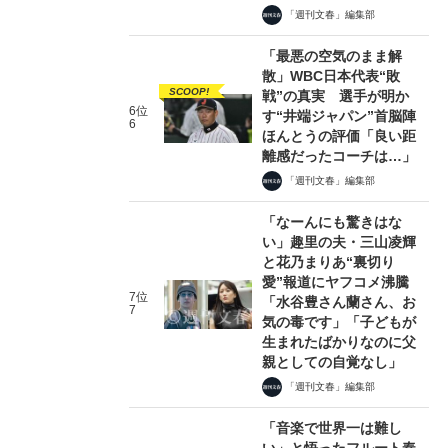
「週刊文春」編集部
「最悪の空気のまま解
散」WBC日本代表“敗
SCOOP!
戦”の真実 選手が明か
6位
す“井端ジャパン”首脳陣
6
ほんとうの評価「良い距
離感だったコーチは…」
「週刊文春」編集部
「なーんにも驚きはな
い」趣里の夫・三山凌輝
と花乃まりあ“裏切り
愛”報道にヤフコメ沸騰
7位
「水谷豊さん蘭さん、お
7
気の毒です」「子どもが
生まれたばかりなのに父
親としての自覚なし」
「週刊文春」編集部
「音楽で世界一は難し
い」と悟ったフルート奏