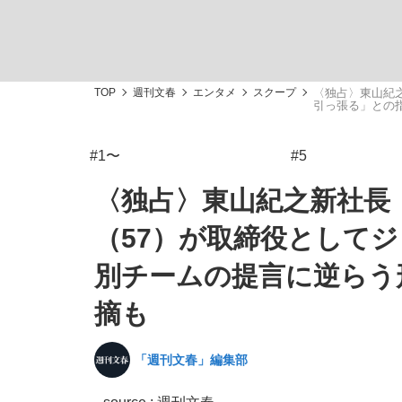
TOP
週刊文春
エンタメ
スクープ
〈独占〉東山紀
引っ張る」との
#1〜
#5
「敗因分析は一切聞かれなかった」侍ジャパン選
キングの誕生を、目撃せよ。
〈独占〉東山紀之新社長
（57）が取締役として
別チームの提言に逆らう
the Style
摘も
「週刊文春」編集部
「目標達成できなかったからと言って…」サッ