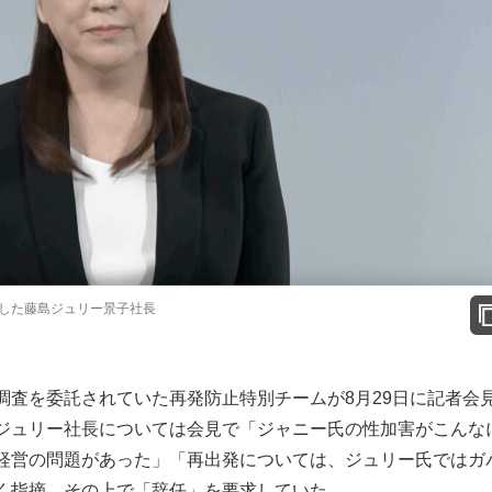
した藤島ジュリー景子社長
査を委託されていた再発防止特別チームが8月29日に記者会
ジュリー社長については会見で「ジャニー氏の性加害がこんな
経営の問題があった」「再出発については、ジュリー氏ではガ
く指摘。その上で「辞任」を要求していた。