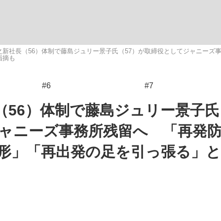
いまさら聞け
之新社長（56）体制で藤島ジュリー景子氏（57）が取締役としてジャニーズ
指摘も
#6
#7
手が証言した“NPB聞...
「クマが悪者扱いされているの
（56）体制で藤島ジュリー景子氏
ジャニーズ事務所残留へ 「再発
形」「再出発の足を引っ張る」
もっと見る
カー日本代表・森保一監督...