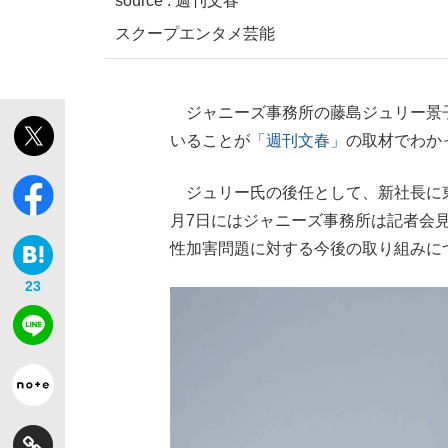
source :
週刊文春
スクープ
エンタメ
芸能
ジャニーズ事務所の藤島ジュリー景子
いることが
「週刊文春」
の取材でわか
ジュリー氏の後任として、新社長に東
月7日にはジャニーズ事務所は記者会
性加害問題に対する今後の取り組みに
23