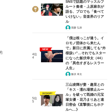
SNSで話題のマッスルフ
ルート奏者・上原麻衣が
語る、プロでも「食べて
いけない」音楽界のリア
ル
我妻 弘崇
「僕は根っこが違う。イ
ロモノ団体から来たん
で」新日に所属しても“外
NEW
的
様扱い”…それでもスター
4位
4
になった飯伏幸太（44）
の「異色すぎるレスラー
人生」
飯伏 幸太
三山凌輝が妻・趣里との
「キス・濡れ場禁止ルー
SCOOP!
ル」を破って既婚の元宝
5位
塚女優・花乃まりあと連
5
日密会《直撃後にもホテ
ルへ…》