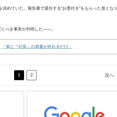
を決めていた。報告書で退任する“お墨付き”をもらった形とな
驚くべき事実が判明した――。
「単に『社長』の肩書が外れるだけ」
1
2
次へ