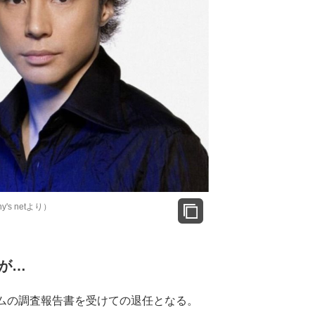
's netより）
が…
ムの調査報告書を受けての退任となる。