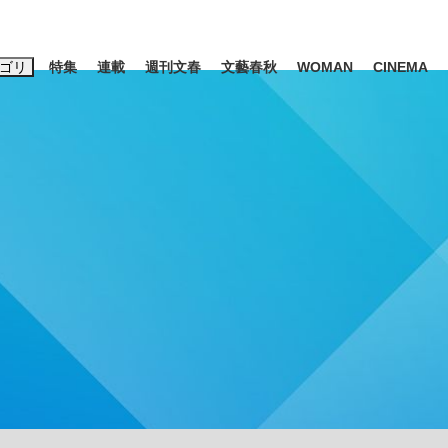
ゴリ
特集
連載
週刊文春
文藝春秋
WOMAN
CINEMA
キーワード入力
ス
エンタメ
ライフ
ビジネス
ーワードタグ一覧
山凌輝
#高市早苗
#後藤真希
#森岡毅
#城彰二
#内田有紀
観る将棋、読
#池上彰
て明かした日本代表監督に...
「最悪の空気のまま解散」W