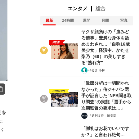
エンタメ
総合
最新
24時間
週間
月間
写真
ヤクザ顔負けの「血みど
ろ情事」豊満な身体を舐
NEW
めまわされ…「自称16歳
美少女」怪演中、かたせ
梨乃（69）の美しすぎ
る“熟れ方”
ゆるま 小林
「敗因分析は一切聞かれ
なかった」侍ジャパン選
SCOOP!
手が証言した“NPB聞き取
り調査”の実態「選手から
次期監督の要求は…」
見を
「週刊文春」編集部
に
「謝礼はお花でいいです
バ
か？」と言われ絶句…