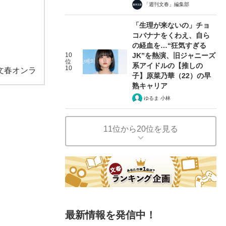
「週刊文春」編集部
「生理が来ないの」チョ
コバナナをくわえ、自ら
の経血を…“狂気すぎる
10
JK”を熱演、旧ジャニーズ
位
系アイドルの【推しの
10
文春オンラ
子】原菜乃華（22）の早
熟キャリア
ゆるま 小林
11位から20位を見る
最新情報を発信中！