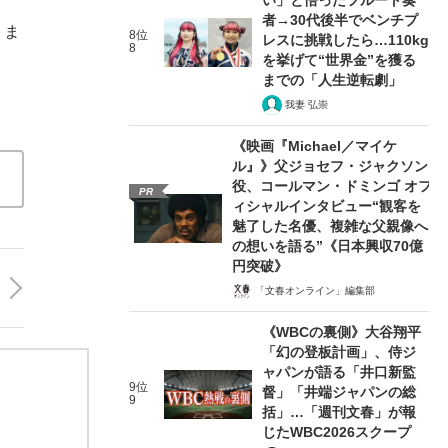
者→30代後半でベンチプ
りま
8位
レスに挑戦したら…110kg
8
を挙げて“世界金”を獲る
までの「人生逆転劇」
我妻 弘崇
《映画『Michael／マイケ
ル』》父ジョセフ・ジャクソン
役、コールマン・ドミンゴ オフ
PR
ィシャルインタビュー“観客を
魅了した名優、複雑な父親像へ
の想いを語る”《日本興収70億
円突破》
「文春オンライン」編集部
《WBCの裏側》大谷翔平
「幻の登板計画」、侍ジ
ャパンが語る「井口新監
9位
督」「井端ジャパンの総
9
括」…「週刊文春」が報
じたWBC2026スクープ