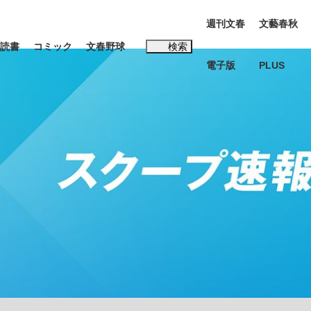
週刊文春
文藝春秋
読書
コミック
文春野球
検索
電子版
PLUS
インタビュー
読書
#松田聖子
む将棋
BC日本代表“敗戦”の真実 選手が明かす...