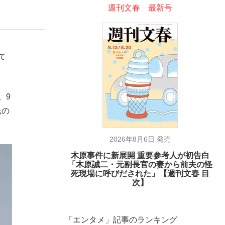
週刊文春 最新号
て
。9
氏の
2026年8月6日 発売
木原事件に新展開 重要参考人が初告白
「木原誠二・元副長官の妻から前夫の怪
死現場に呼びだされた」【週刊文春 目
次】
「エンタメ」記事のランキング