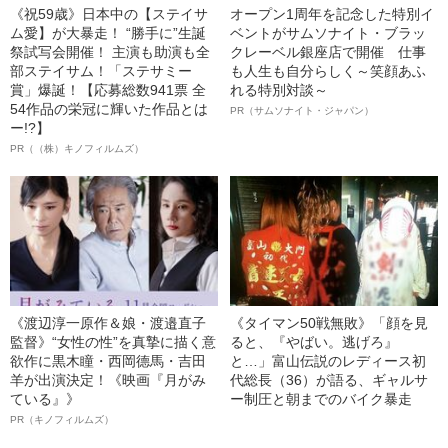
《祝59歳》日本中の【ステイサ
オープン1周年を記念した特別イ
ム愛】が大暴走！ “勝手に”生誕
ベントがサムソナイト・ブラッ
祭試写会開催！ 主演も助演も全
クレーベル銀座店で開催 仕事
部ステイサム！「ステサミー
も人生も自分らしく～笑顔あふ
賞」爆誕！【応募総数941票 全
れる特別対談～
54作品の栄冠に輝いた作品とは
PR（サムソナイト・ジャパン）
ー!?】
PR（（株）キノフィルムズ）
《渡辺淳一原作＆娘・渡邉直子
《タイマン50戦無敗》「顔を見
監督》“女性の性”を真摯に描く意
ると、『やばい。逃げろ』
欲作に黒木瞳・西岡德馬・吉田
と…」富山伝説のレディース初
羊が出演決定！《映画『月がみ
代総長（36）が語る、ギャルサ
ている』》
ー制圧と朝までのバイク暴走
PR（キノフィルムズ）