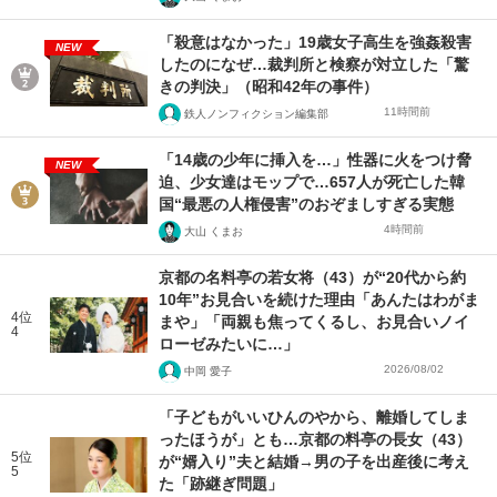
「殺意はなかった」19歳女子高生を強姦殺害
NEW
したのになぜ…裁判所と検察が対立した「驚
きの判決」（昭和42年の事件）
11時間前
鉄人ノンフィクション編集部
「14歳の少年に挿入を…」性器に火をつけ脅
NEW
迫、少女達はモップで…657人が死亡した韓
国“最悪の人権侵害”のおぞましすぎる実態
4時間前
大山 くまお
京都の名料亭の若女将（43）が“20代から約
10年”お見合いを続けた理由「あんたはわがま
4位
まや」「両親も焦ってくるし、お見合いノイ
4
ローゼみたいに…」
2026/08/02
中岡 愛子
「子どもがいいひんのやから、離婚してしま
ったほうが」とも…京都の料亭の長女（43）
5位
が“婿入り”夫と結婚→男の子を出産後に考え
5
た「跡継ぎ問題」