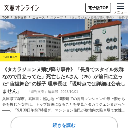
電子版TOP
メニュー
TOP
週刊文春
ニュース
スクープ
《タカラジェンヌ飛び降り事件》「長身で
《タカラジェンヌ飛び降り事件》「長身でスタイル抜群
なので目立ってた」死亡したAさん（25）が前日に立っ
た“宙組舞台”の様子 理事長は「現時点では詳細は公表し
ません」
「週刊文春」編集部
2023/10/01
兵庫県宝塚市。武庫川に臨む地上18階建ての高層マンションの最上階から
身を投じた女性は、トップ娘役になることを夢見たタカラジェンヌだった
――。「9月30日午前7時過ぎ、マンション住民が敷地内の駐車場で女性が
うつ伏せで…
続きを読む