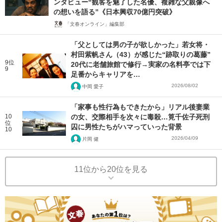
ンタビュー“観客を魅了した名優、複雑な父親像へ
の想いを語る”《日本興収70億円突破》
「文春オンライン」編集部
「父としては男の子が欲しかった」若女将・
村田紫帆さん（43）が感じた“跡取りの葛藤”
9位
20代に老舗旅館で修行→実家の名料亭では下
9
足番からキャリアを…
2026/08/02
中岡 愛子
「家事も性行為もできたから」リアル後妻業
10
の女、交際相手を次々に毒殺…筧千佐子死刑
位
囚に男性たちがハマっていった背景
10
2026/04/09
片岡 健
11位から20位を見る