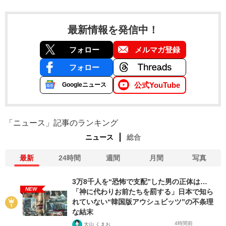
最新情報を発信中！
フォロー
メルマガ登録
フォロー
公式YouTube
Googleニュース
「ニュース」記事のランキング
ニュース
総合
最新
24時間
週間
月間
写真
3万8千人を“恐怖で支配”した男の正体は…
NEW
「神に代わりお前たちを罰する」日本で知ら
れていない“韓国版アウシュビッツ”の不条理
な結末
4時間前
大山 くまお