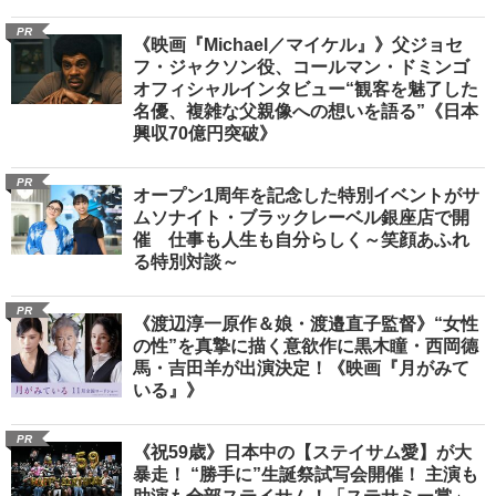
PR
《映画『Michael／マイケル』》父ジョセ
フ・ジャクソン役、コールマン・ドミンゴ
オフィシャルインタビュー“観客を魅了した
名優、複雑な父親像への想いを語る”《日本
興収70億円突破》
PR
オープン1周年を記念した特別イベントがサ
ムソナイト・ブラックレーベル銀座店で開
催 仕事も人生も自分らしく～笑顔あふれ
る特別対談～
PR
《渡辺淳一原作＆娘・渡邉直子監督》“女性
の性”を真摯に描く意欲作に黒木瞳・西岡德
馬・吉田羊が出演決定！《映画『月がみて
いる』》
PR
《祝59歳》日本中の【ステイサム愛】が大
暴走！ “勝手に”生誕祭試写会開催！ 主演も