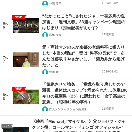
2026/08/02
中岡 愛子
“なかったこと”にされたジャニー喜多川の性
NEW
加害、「週刊文春」33週キャンペーン報道の
6位
6
はじまり《担当記者が明かす》
11時間前
髙橋 大介
元・商社マンの夫が京都の老舗料亭に婿入り
した“本当の理由” 妻は“料亭の長女”で「あ
7位
んたは跡取りやさかいに」「菊乃井から逃げ
7
たい」と…
2026/08/02
中岡 愛子
「気絶させて強姦」「意識を取り戻したので
NEW
殺害」遺体はスコップで埋められた…体重100
8位
キロの巨漢男（25）に襲われた「女子高生の
8
悲劇」（昭和42年の事件）
11時間前
鉄人ノンフィクション編集部
《映画『Michael／マイケル』》父ジョセフ・ジャ
PR
クソン役、コールマン・ドミンゴ オフィシャルイ