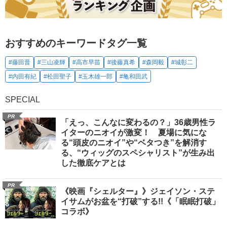
おすすめのキーワードタグ一覧
#藤田晋
#三山凌輝
#高市早苗
#後藤真希
#森岡毅
#城彰二
#内田有紀
#松田聖子
#玉木雄一郎
#亀和田武
SPECIAL
PR
「えっ、こんなに変わるの？」36歳男性ラ
イターのニオイが激変！ 夏場に気にな
る“頭皮のニオイ”や“ベタつき”を解消す
る、“ウィッグのスペシャリスト”が生み出
した徹底ケアとは
PR
《映画『シェルター』》ジェイソン・ステ
イサムがお盆を“打破”する!!《「眠眠打破」
コラボ》