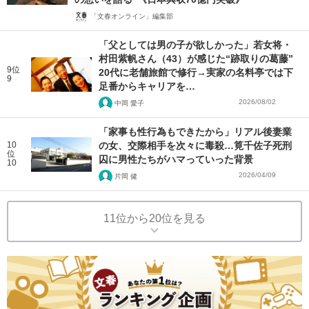
「文春オンライン」編集部
「父としては男の子が欲しかった」若女将・
村田紫帆さん（43）が感じた“跡取りの葛藤”
9位
20代に老舗旅館で修行→実家の名料亭では下
9
足番からキャリアを…
2026/08/02
中岡 愛子
「家事も性行為もできたから」リアル後妻業
10
の女、交際相手を次々に毒殺…筧千佐子死刑
位
囚に男性たちがハマっていった背景
10
2026/04/09
片岡 健
11位から20位を見る