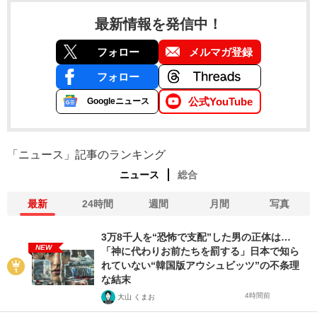
最新情報を発信中！
フォロー
メルマガ登録
フォロー
公式YouTube
Googleニュース
「ニュース」記事のランキング
ニュース
総合
最新
24時間
週間
月間
写真
3万8千人を“恐怖で支配”した男の正体は…
NEW
「神に代わりお前たちを罰する」日本で知ら
れていない“韓国版アウシュビッツ”の不条理
な結末
4時間前
大山 くまお