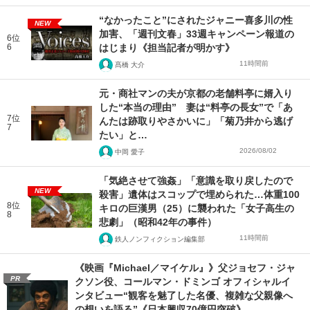
“なかったこと”にされたジャニー喜多川の性
NEW
加害、「週刊文春」33週キャンペーン報道の
6位
6
はじまり《担当記者が明かす》
11時間前
髙橋 大介
元・商社マンの夫が京都の老舗料亭に婿入り
した“本当の理由” 妻は“料亭の長女”で「あ
7位
んたは跡取りやさかいに」「菊乃井から逃げ
7
たい」と…
2026/08/02
中岡 愛子
「気絶させて強姦」「意識を取り戻したので
NEW
殺害」遺体はスコップで埋められた…体重100
8位
キロの巨漢男（25）に襲われた「女子高生の
8
悲劇」（昭和42年の事件）
11時間前
鉄人ノンフィクション編集部
《映画『Michael／マイケル』》父ジョセフ・ジャ
PR
クソン役、コールマン・ドミンゴ オフィシャルイ
ンタビュー“観客を魅了した名優、複雑な父親像へ
の想いを語る”《日本興収70億円突破》