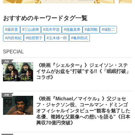
おすすめのキーワードタグ一覧
#藤田晋
#三山凌輝
#高市早苗
#後藤真希
#森岡毅
#城彰二
#内田有紀
#松田聖子
#玉木雄一郎
#亀和田武
SPECIAL
PR
《映画『シェルター』》ジェイソン・ステ
イサムがお盆を“打破”する!!《「眠眠打破」
コラボ》
PR
《映画『Michael／マイケル』》父ジョセ
フ・ジャクソン役、コールマン・ドミンゴ
オフィシャルインタビュー“観客を魅了した
名優、複雑な父親像への想いを語る”《日本
興収70億円突破》