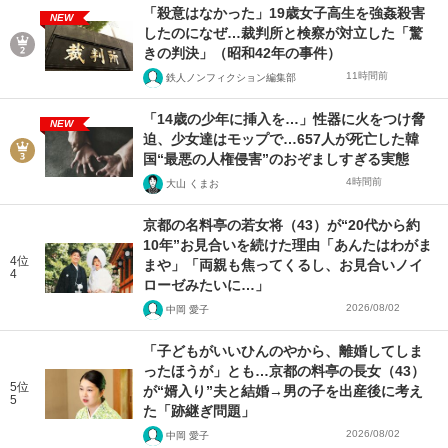
「殺意はなかった」19歳女子高生を強姦殺害
NEW
したのになぜ…裁判所と検察が対立した「驚
きの判決」（昭和42年の事件）
11時間前
鉄人ノンフィクション編集部
「14歳の少年に挿入を…」性器に火をつけ脅
NEW
迫、少女達はモップで…657人が死亡した韓
国“最悪の人権侵害”のおぞましすぎる実態
4時間前
大山 くまお
京都の名料亭の若女将（43）が“20代から約
10年”お見合いを続けた理由「あんたはわがま
4位
まや」「両親も焦ってくるし、お見合いノイ
4
ローゼみたいに…」
2026/08/02
中岡 愛子
「子どもがいいひんのやから、離婚してしま
ったほうが」とも…京都の料亭の長女（43）
5位
が“婿入り”夫と結婚→男の子を出産後に考え
5
た「跡継ぎ問題」
2026/08/02
中岡 愛子