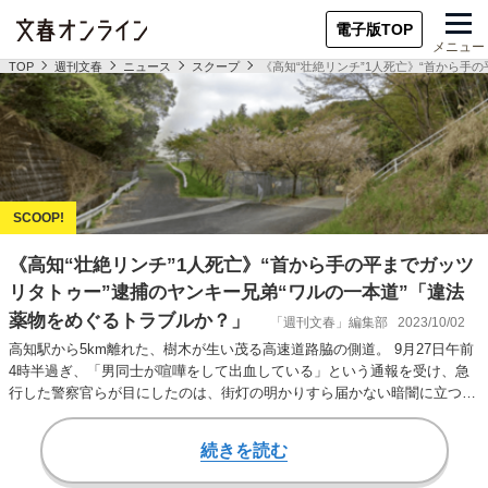
電子版TOP
メニュー
TOP
週刊文春
ニュース
スクープ
《高知“壮絶リンチ”1人死亡》“首から手
《高知“壮絶リンチ”1人死亡》“首から手の平までガッツ
リタトゥー”逮捕のヤンキー兄弟“ワルの一本道”「違法
薬物をめぐるトラブルか？」
「週刊文春」編集部
2023/10/02
高知駅から5km離れた、樹木が生い茂る高速道路脇の側道。 9月27日午前
4時半過ぎ、「男同士が喧嘩をして出血している」という通報を受け、急
行した警察官らが目にしたのは、街灯の明かりすら届かない暗闇に立つ、
拳を血で染…
続きを読む