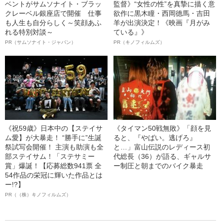
ベントがサムソナイト・ブラッ
監督》“女性の性”を真摯に描く意
クレーベル銀座店で開催 仕事
欲作に黒木瞳・西岡德馬・吉田
も人生も自分らしく～笑顔あふ
羊が出演決定！《映画『月がみ
れる特別対談～
ている』》
PR（サムソナイト・ジャパン）
PR（キノフィルムズ）
《祝59歳》日本中の【ステイサ
《タイマン50戦無敗》「顔を見
ム愛】が大暴走！ “勝手に”生誕
ると、『やばい。逃げろ』
祭試写会開催！ 主演も助演も全
と…」富山伝説のレディース初
部ステイサム！「ステサミー
代総長（36）が語る、ギャルサ
賞」爆誕！【応募総数941票 全
ー制圧と朝までのバイク暴走
54作品の栄冠に輝いた作品とは
ー!?】
PR（（株）キノフィルムズ）