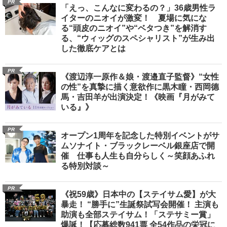
PR
「えっ、こんなに変わるの？」36歳男性ラ
イターのニオイが激変！ 夏場に気にな
る“頭皮のニオイ”や“ベタつき”を解消す
る、“ウィッグのスペシャリスト”が生み出
した徹底ケアとは
PR
《渡辺淳一原作＆娘・渡邉直子監督》“女性
の性”を真摯に描く意欲作に黒木瞳・西岡德
馬・吉田羊が出演決定！《映画『月がみて
いる』》
PR
オープン1周年を記念した特別イベントがサ
ムソナイト・ブラックレーベル銀座店で開
催 仕事も人生も自分らしく～笑顔あふれ
る特別対談～
PR
《祝59歳》日本中の【ステイサム愛】が大
暴走！ “勝手に”生誕祭試写会開催！ 主演も
助演も全部ステイサム！「ステサミー賞」
爆誕！【応募総数941票 全54作品の栄冠に