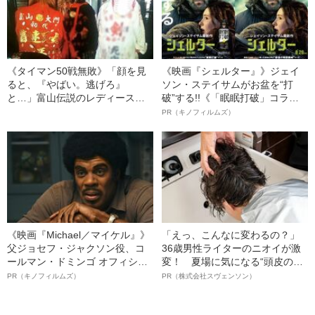
《タイマン50戦無敗》「顔を見
《映画『シェルター』》ジェイ
ると、『やばい。逃げろ』
ソン・ステイサムがお盆を“打
と…」富山伝説のレディース初
破”する!!《「眠眠打破」コラ
代総長（36）が語る、ギャルサ
ボ》
PR（キノフィルムズ）
ー制圧と朝までのバイク暴走
《映画『Michael／マイケル』》
「えっ、こんなに変わるの？」
父ジョセフ・ジャクソン役、コ
36歳男性ライターのニオイが激
ールマン・ドミンゴ オフィシャ
変！ 夏場に気になる“頭皮のニ
ルインタビュー“観客を魅了した
オイ”や“ベタつき”を解消す
PR（キノフィルムズ）
PR（株式会社スヴェンソン）
名優、複雑な父親像への想いを
る、“ウィッグのスペシャリス
語る”《日本興収70億円突破》
ト”が生み出した徹底ケアとは