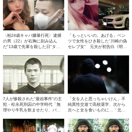
〈柏24歳キャバ嬢暴行死〉逮捕
「もっといいの。あげる」ベン
の男（22）が右胸に刻み込ん
ツで女性をひき殺した“川崎の偽
だ“13歳で先輩を殺した日”タト
セレブ女” 元夫が初告白《明大
ゥー 金属製の松葉づえで頭や
生時代からの乱倫と薬物依存》
腹などを複数回殴打し……「俺
に楯突くとこうなるんだ」《腕
の刺青写真》
7人が惨殺された“最凶事件“の主
「女を人と思っちゃいけん」不
犯・松永死刑囚の中学時代「無
純異性交遊で高校退学、次から
理やり牛乳を飲ませたり、パシ
次へと女を食いものに…「北九
リにしたりして」〈卒業アルバ
州監禁連続殺人事件」松永死刑
ムを入手〉
囚の歪んだ思想