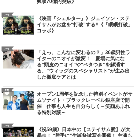
興収70億円突破》
PR
《映画『シェルター』》ジェイソン・ステ
イサムがお盆を“打破”する!!《「眠眠打破」
コラボ》
PR
「えっ、こんなに変わるの？」36歳男性ラ
イターのニオイが激変！ 夏場に気にな
る“頭皮のニオイ”や“ベタつき”を解消す
る、“ウィッグのスペシャリスト”が生み出
した徹底ケアとは
PR
オープン1周年を記念した特別イベントがサ
ムソナイト・ブラックレーベル銀座店で開
催 仕事も人生も自分らしく～笑顔あふれ
る特別対談～
PR
《祝59歳》日本中の【ステイサム愛】が大
暴走！ “勝手に”生誕祭試写会開催！ 主演も