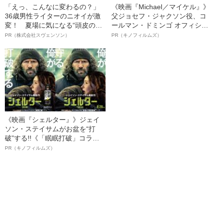
「えっ、こんなに変わるの？」
《映画『Michael／マイケル』》
36歳男性ライターのニオイが激
父ジョセフ・ジャクソン役、コ
変！ 夏場に気になる“頭皮のニ
ールマン・ドミンゴ オフィシャ
オイ”や“ベタつき”を解消す
ルインタビュー“観客を魅了した
PR（株式会社スヴェンソン）
PR（キノフィルムズ）
る、“ウィッグのスペシャリス
名優、複雑な父親像への想いを
ト”が生み出した徹底ケアとは
語る”《日本興収70億円突破》
《映画『シェルター』》ジェイ
ソン・ステイサムがお盆を“打
破”する!!《「眠眠打破」コラ
ボ》
PR（キノフィルムズ）