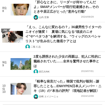
「肝心なときに、リーダーが何やってんだ
よ」SMAPメンバーが現行犯逮捕され…その
8位
8
とき中居正広がとった“意外な行動”
2024/09/29
山内 宏泰
「えっ、こんなに変わるの？」36歳男性ライターの
PR
ニオイが激変！ 夏場に気になる“頭皮のニオ
イ”や“ベタつき”を解消する、“ウィッグのスペシャ
リスト”が生み出した徹底ケアとは
二瓶 仁志
2度も誘拐された少女の両親は、犯人に性的に
籠絡されていた……全米を驚愕させた事件と
9位
9
は
2019/07/01
辰巳JUNK
「軽率な発言だった」韓国で批判が殺到→謝
10
罪したことも…ENHYPEN日本人メンバー・ニ
位
キ（19）の“本当の評判”〈現地記者が解説〉
10
2024/12/09
吉崎 エイジーニョ