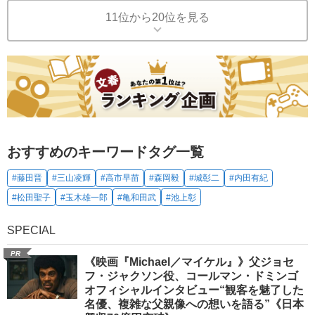
11位から20位を見る
おすすめのキーワードタグ一覧
#藤田晋
#三山凌輝
#高市早苗
#森岡毅
#城彰二
#内田有紀
#松田聖子
#玉木雄一郎
#亀和田武
#池上彰
SPECIAL
PR
《映画『Michael／マイケル』》父ジョセ
フ・ジャクソン役、コールマン・ドミンゴ
オフィシャルインタビュー“観客を魅了した
名優、複雑な父親像への想いを語る”《日本