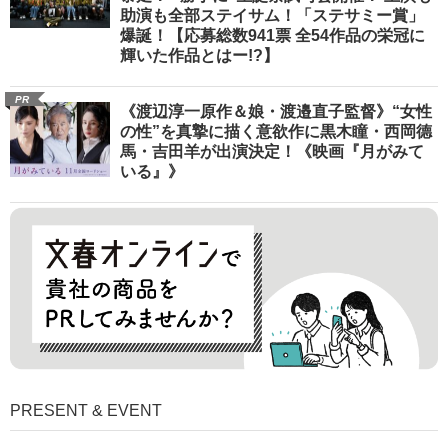
助演も全部ステイサム！「ステサミー賞」
爆誕！【応募総数941票 全54作品の栄冠に
輝いた作品とはー!?】
PR
《渡辺淳一原作＆娘・渡邉直子監督》“女性
の性”を真摯に描く意欲作に黒木瞳・西岡德
馬・吉田羊が出演決定！《映画『月がみて
いる』》
PRESENT & EVENT