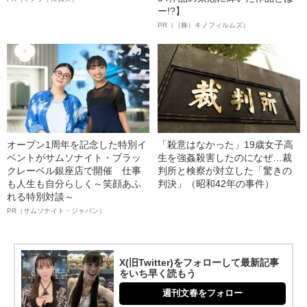
ー!?】
PR（（株）キノフィルムズ）
オープン1周年を記念した特別イ
「殺意はなかった」19歳女子高
ベントがサムソナイト・ブラッ
生を強姦殺害したのになぜ…裁
クレーベル銀座店で開催 仕事
判所と検察が対立した「驚きの
も人生も自分らしく～笑顔あふ
判決」（昭和42年の事件）
れる特別対談～
PR（サムソナイト・ジャパン）
X(旧Twitter)をフォローして最新記事
をいち早く読もう
週刊文春をフォロー