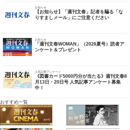
お知らせ
【お知らせ】「週刊文春」記者を騙る「な
りすましメール」にご注意ください
お知らせ
「週刊文春WOMAN」（2026夏号）読者ア
ンケート＆プレゼント
人気記事アンケート
《図書カード5000円分が当たる》週刊文春8
月13日・20日号 人気記事アンケート募集
中！
おすすめ一覧