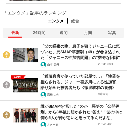
「エンタメ」記事のランキング
エンタメ
総合
最新
24時間
週間
月間
写真
「父の通夜の晩、息子を狙うジャニー氏に気
づいた」元SMAP草彅剛（49）が巻き込まれ
た「ジャニーズ性加害問題」の“数奇な因縁”
2023/08/04
山本 雲丹
「近藤真彦が使っていた部屋で…」「性器を
NEW
握らされる」ジャニー喜多川による性加害、
語り始めた被害者たち《徹底取材の裏側》
9時間前
髙橋 大介
誰がSMAPを“殺した”のか 悪夢の「公開処
刑」から8年後に明かされた“答え”「世の中は
俺ら5人が仲が悪いと思ってるんだよな」
2024/04/20
みきーる