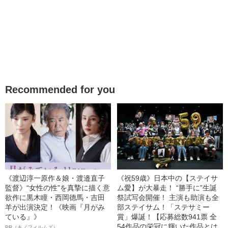
Recommended for you
《渡辺淳一原作＆娘・渡邉直子
《祝59歳》日本中の【ステイサ
監督》“女性の性”を真摯に描く意
ム愛】が大暴走！ “勝手に”生誕
欲作に黒木瞳・西岡德馬・吉田
祭試写会開催！ 主演も助演も全
羊が出演決定！《映画『月がみ
部ステイサム！「ステサミー
ている』》
賞」爆誕！【応募総数941票 全
54作品の栄冠に輝いた作品とは
PR（キノフィルムズ）