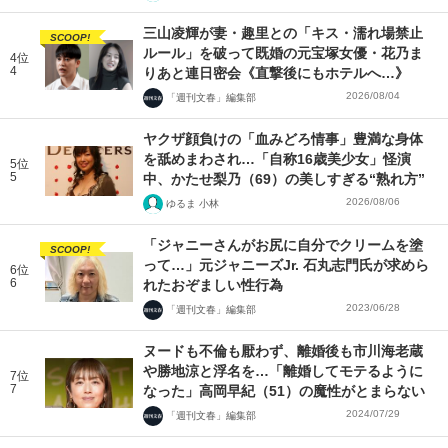
三山凌輝が妻・趣里との「キス・濡れ場禁止
SCOOP!
ルール」を破って既婚の元宝塚女優・花乃ま
4位
4
りあと連日密会《直撃後にもホテルへ…》
2026/08/04
「週刊文春」編集部
ヤクザ顔負けの「血みどろ情事」豊満な身体
を舐めまわされ…「自称16歳美少女」怪演
5位
5
中、かたせ梨乃（69）の美しすぎる“熟れ方”
2026/08/06
ゆるま 小林
「ジャニーさんがお尻に自分でクリームを塗
SCOOP!
って…」元ジャニーズJr. 石丸志門氏が求めら
6位
6
れたおぞましい性行為
2023/06/28
「週刊文春」編集部
ヌードも不倫も厭わず、離婚後も市川海老蔵
や勝地涼と浮名を…「離婚してモテるように
7位
7
なった」高岡早紀（51）の魔性がとまらない
2024/07/29
「週刊文春」編集部