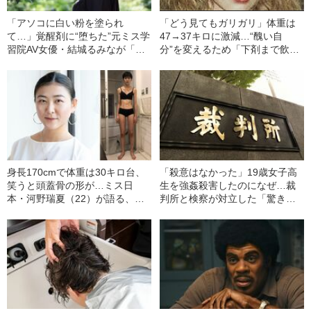
「アソコに白い粉を塗られ
「どう見てもガリガリ」体重は
て…」覚醒剤に“堕ちた”元ミス学
47→37キロに激減…“醜い自
習院AV女優・結城るみなが「逮
分”を変えるため「下剤まで飲ん
捕されてやっと自分らしくなれ
だ」女子中学生モデルの心の闇
た」と語るワケ《お嬢様時代の
煩悶》
身長170cmで体重は30キロ台、
「殺意はなかった」19歳女子高
笑うと頭蓋骨の形が…ミス日
生を強姦殺害したのになぜ…裁
本・河野瑞夏（22）が語る、摂
判所と検察が対立した「驚きの
食障害に苦しんだ大学時代
判決」（昭和42年の事件）