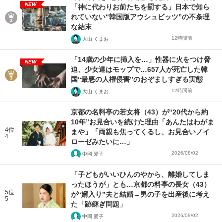
NEW
「神に代わりお前たちを罰する」日本で知ら
れていない“韓国版アウシュビッツ”の不条理
な結末
12時間前
大山 くまお
「14歳の少年に挿入を…」性器に火をつけ脅
NEW
迫、少女達はモップで…657人が死亡した韓
国“最悪の人権侵害”のおぞましすぎる実態
12時間前
大山 くまお
京都の名料亭の若女将（43）が“20代から約
10年”お見合いを続けた理由「あんたはわがま
4位
まや」「両親も焦ってくるし、お見合いノイ
4
ローゼみたいに…」
2026/08/02
中岡 愛子
「子どもがいいひんのやから、離婚してしま
ったほうが」とも…京都の料亭の長女（43）
5位
が“婿入り”夫と結婚→男の子を出産後に考え
5
た「跡継ぎ問題」
2026/08/02
中岡 愛子