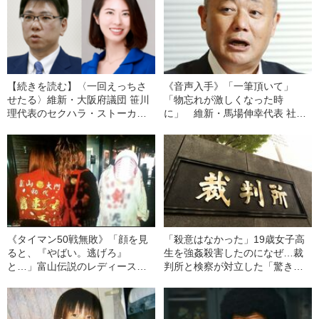
【続きを読む】〈一回えっちさ
《音声入手》「一筆頂いて」
せたる〉維新・大阪府議団 笹川
「物忘れが激しくなった時
理代表のセクハラ・ストーカー
に」 維新・馬場伸幸代表 社会
疑惑に新証拠 性的関係要求
福祉法人の“乗っ取り疑惑” 認知
か 「週刊文春」取材申し入れ
機能が衰えた理事長に…
直後に辞意
《タイマン50戦無敗》「顔を見
「殺意はなかった」19歳女子高
ると、『やばい。逃げろ』
生を強姦殺害したのになぜ…裁
と…」富山伝説のレディース初
判所と検察が対立した「驚きの
代総長（36）が語る、ギャルサ
判決」（昭和42年の事件）
ー制圧と朝までのバイク暴走