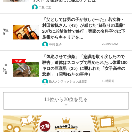
リスト”が生み出した徹底ケアとは
二瓶 仁志
「父としては男の子が欲しかった」若女将・
村田紫帆さん（43）が感じた“跡取りの葛藤”
9位
20代に老舗旅館で修行→実家の名料亭では下
9
足番からキャリアを…
2026/08/02
中岡 愛子
「気絶させて強姦」「意識を取り戻したので
NEW
殺害」遺体はスコップで埋められた…体重100
10
キロの巨漢男（25）に襲われた「女子高生の
位
10
悲劇」（昭和42年の事件）
19時間前
鉄人ノンフィクション編集部
11位から20位を見る