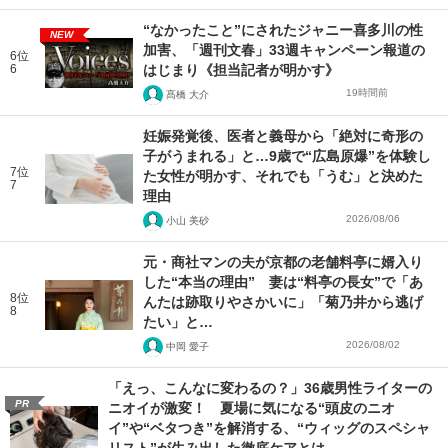
“なかったこと”にされたジャニー喜多川の性
NEW
加害、「週刊文春」33週キャンペーン報道の
6位
6
はじまり《担当記者が明かす》
19時間前
髙橋 大介
妊娠発覚後、医者と義母から「絶対に奇形の
子がうまれる」と…9歳で“広島原爆”を体験し
7位
た女性が明かす、それでも「うむ」と決めた
7
理由
2026/08/06
小山 美砂
元・商社マンの夫が京都の老舗料亭に婿入り
した“本当の理由” 妻は“料亭の長女”で「あ
8位
んたは跡取りやさかいに」「菊乃井から逃げ
8
たい」と…
2026/08/02
中岡 愛子
「えっ、こんなに変わるの？」36歳男性ライターの
PR
ニオイが激変！ 夏場に気になる“頭皮のニオ
イ”や“ベタつき”を解消する、“ウィッグのスペシャ