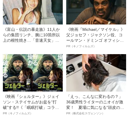
《富山・伝説の暴走族》11人か
《映画『Michael／マイケル』》
らの集団リンチ、腕に10箇所以
父ジョセフ・ジャクソン役、コ
上の根性焼き…「音速天女」初
ールマン・ドミンゴ オフィシャ
代総長しおりさん（36）が明か
ルインタビュー“観客を魅了した
PR（キノフィルムズ）
す、過酷すぎる10代
名優、複雑な父親像への想いを
語る”《日本興収70億円突破》
《映画『シェルター』》ジェイ
「えっ、こんなに変わるの？」
ソン・ステイサムがお盆を“打
36歳男性ライターのニオイが激
破”する!!《「眠眠打破」コラ
変！ 夏場に気になる“頭皮のニ
ボ》
オイ”や“ベタつき”を解消す
PR（キノフィルムズ）
PR（株式会社スヴェンソン）
る、“ウィッグのスペシャリス
ト”が生み出した徹底ケアとは