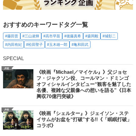
おすすめのキーワードタグ一覧
#藤田晋
#三山凌輝
#高市早苗
#後藤真希
#森岡毅
#城彰二
#内田有紀
#松田聖子
#玉木雄一郎
#亀和田武
SPECIAL
PR
《映画『Michael／マイケル』》父ジョセ
フ・ジャクソン役、コールマン・ドミンゴ
オフィシャルインタビュー“観客を魅了した
名優、複雑な父親像への想いを語る”《日本
興収70億円突破》
PR
《映画『シェルター』》ジェイソン・ステ
イサムがお盆を“打破”する!!《「眠眠打破」
コラボ》