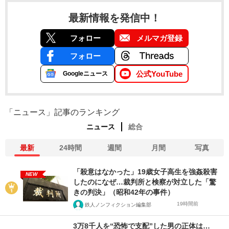
最新情報を発信中！
フォロー
メルマガ登録
フォロー
公式YouTube
Googleニュース
「ニュース」記事のランキング
ニュース
総合
最新
24時間
週間
月間
写真
「殺意はなかった」19歳女子高生を強姦殺害
NEW
したのになぜ…裁判所と検察が対立した「驚
きの判決」（昭和42年の事件）
19時間前
鉄人ノンフィクション編集部
3万8千人を“恐怖で支配”した男の正体は…