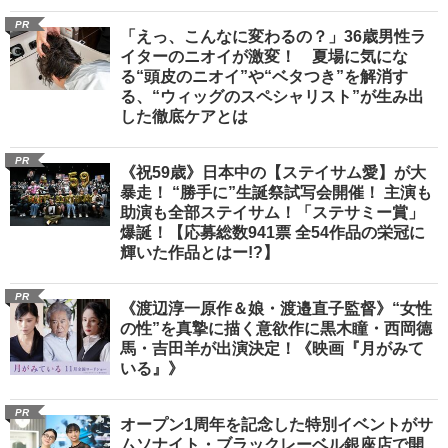
PR
「えっ、こんなに変わるの？」36歳男性ラ
イターのニオイが激変！ 夏場に気にな
る“頭皮のニオイ”や“ベタつき”を解消す
る、“ウィッグのスペシャリスト”が生み出
した徹底ケアとは
PR
《祝59歳》日本中の【ステイサム愛】が大
暴走！ “勝手に”生誕祭試写会開催！ 主演も
助演も全部ステイサム！「ステサミー賞」
爆誕！【応募総数941票 全54作品の栄冠に
輝いた作品とはー!?】
PR
《渡辺淳一原作＆娘・渡邉直子監督》“女性
の性”を真摯に描く意欲作に黒木瞳・西岡德
馬・吉田羊が出演決定！《映画『月がみて
いる』》
PR
オープン1周年を記念した特別イベントがサ
ムソナイト・ブラックレーベル銀座店で開