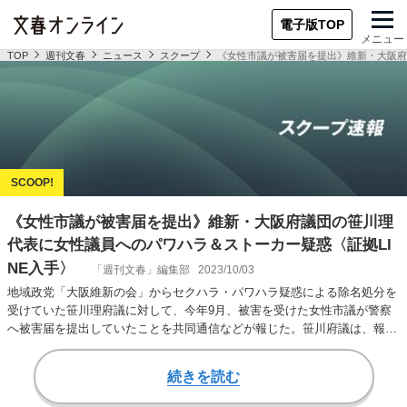
電子版TOP
メニュー
TOP
週刊文春
ニュース
スクープ
《女性市議が被害届を提出》維新・大阪府
《女性市議が被害届を提出》維新・大阪府議団の笹川理
代表に女性議員へのパワハラ＆ストーカー疑惑〈証拠LI
NE入手〉
「週刊文春」編集部
2023/10/03
地域政党「大阪維新の会」からセクハラ・パワハラ疑惑による除名処分を
受けていた笹川理府議に対して、今年9月、被害を受けた女性市議が警察
へ被害届を提出していたことを共同通信などが報じた。笹川府議は、報道
各社の取材に対し…
続きを読む