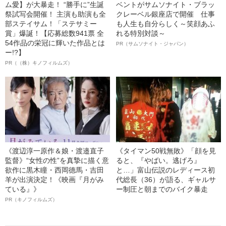
ム愛】が大暴走！ “勝手に”生誕
ベントがサムソナイト・ブラッ
祭試写会開催！ 主演も助演も全
クレーベル銀座店で開催 仕事
部ステイサム！「ステサミー
も人生も自分らしく～笑顔あふ
賞」爆誕！【応募総数941票 全
れる特別対談～
54作品の栄冠に輝いた作品とは
PR（サムソナイト・ジャパン）
ー!?】
PR（（株）キノフィルムズ）
《渡辺淳一原作＆娘・渡邉直子
《タイマン50戦無敗》「顔を見
監督》“女性の性”を真摯に描く意
ると、『やばい。逃げろ』
欲作に黒木瞳・西岡德馬・吉田
と…」富山伝説のレディース初
羊が出演決定！《映画『月がみ
代総長（36）が語る、ギャルサ
ている』》
ー制圧と朝までのバイク暴走
PR（キノフィルムズ）