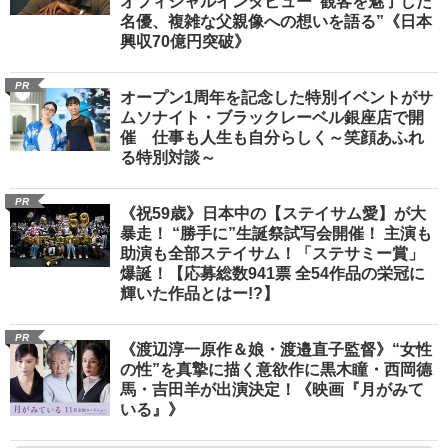
オフィシャルインタビュー“観客を魅了した
名優、複雑な父親像への想いを語る”《日本
興収70億円突破》
PR
オープン1周年を記念した特別イベントがサ
ムソナイト・ブラックレーベル銀座店で開
催 仕事も人生も自分らしく～笑顔あふれ
る特別対談～
PR
《祝59歳》日本中の【ステイサム愛】が大
暴走！ “勝手に”生誕祭試写会開催！ 主演も
助演も全部ステイサム！「ステサミー賞」
爆誕！【応募総数941票 全54作品の栄冠に
輝いた作品とはー!?】
PR
《渡辺淳一原作＆娘・渡邉直子監督》“女性
の性”を真摯に描く意欲作に黒木瞳・西岡德
馬・吉田羊が出演決定！《映画『月がみて
いる』》