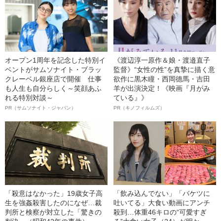
オープン1周年を記念した特別イ
《渡辺淳一原作＆娘・渡邉直子
ベントがサムソナイト・ブラッ
監督》“女性の性”を真摯に描く意
クレーベル銀座店で開催 仕事
欲作に黒木瞳・西岡德馬・吉田
も人生も自分らしく～笑顔あふ
羊が出演決定！《映画『月がみ
れる特別対談～
ている』》
PR（サムソナイト・ジャパン）
PR（キノフィルムズ）
「殺意はなかった」19歳女子高
「飲み込んでない」「バケツに
生を強姦殺害したのになぜ…裁
吐いてる」大食い動画にアンチ
判所と検察が対立した「驚きの
殺到…体重46キロの“可愛すぎ