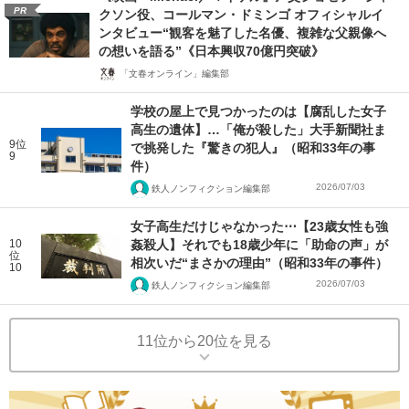
PR
クソン役、コールマン・ドミンゴ オフィシャルイ
ンタビュー“観客を魅了した名優、複雑な父親像へ
の想いを語る”《日本興収70億円突破》
「文春オンライン」編集部
学校の屋上で見つかったのは【腐乱した女子
高生の遺体】…「俺が殺した」大手新聞社ま
9位
で挑発した『驚きの犯人』（昭和33年の事
9
件）
2026/07/03
鉄人ノンフィクション編集部
女子高生だけじゃなかった⋯【23歳女性も強
10
姦殺人】それでも18歳少年に「助命の声」が
位
相次いだ“まさかの理由”（昭和33年の事件）
10
2026/07/03
鉄人ノンフィクション編集部
11位から20位を見る