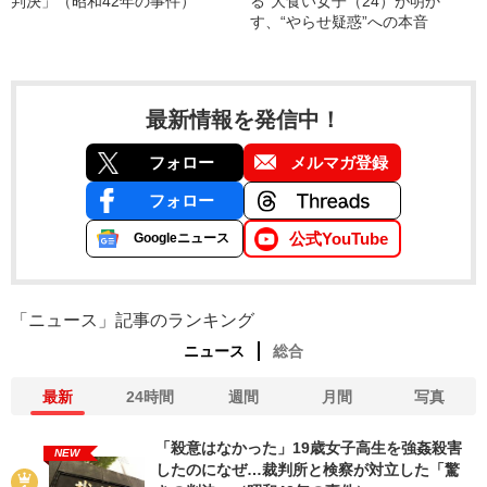
判決」（昭和42年の事件）
る”大食い女子（24）が明か
す、“やらせ疑惑”への本音
最新情報を発信中！
フォロー
メルマガ登録
フォロー
公式YouTube
Googleニュース
「ニュース」記事のランキング
ニュース
総合
最新
24時間
週間
月間
写真
「殺意はなかった」19歳女子高生を強姦殺害
NEW
したのになぜ…裁判所と検察が対立した「驚