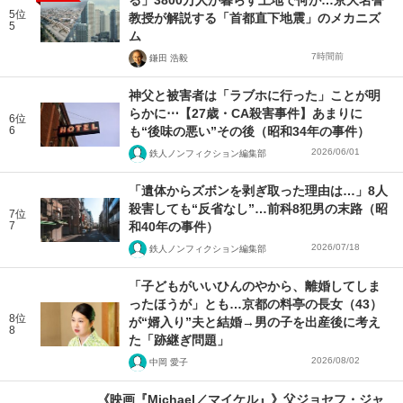
る」3800万人が暮らす土地で何が…京大名誉
5位
教授が解説する「首都直下地震」のメカニズ
5
ム
7時間前
鎌田 浩毅
神父と被害者は「ラブホに行った」ことが明
らかに⋯【27歳・CA殺害事件】あまりに
6位
6
も“後味の悪い”その後（昭和34年の事件）
2026/06/01
鉄人ノンフィクション編集部
「遺体からズボンを剥ぎ取った理由は…」8人
殺害しても“反省なし”…前科8犯男の末路（昭
7位
7
和40年の事件）
2026/07/18
鉄人ノンフィクション編集部
「子どもがいいひんのやから、離婚してしま
ったほうが」とも…京都の料亭の長女（43）
8位
が“婿入り”夫と結婚→男の子を出産後に考え
8
た「跡継ぎ問題」
2026/08/02
中岡 愛子
《映画『Michael／マイケル』》父ジョセフ・ジャ