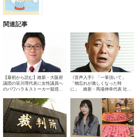
関連記事
【最初から読む】維新・大阪府
《音声入手》「一筆頂いて」
議団の笹川理代表に女性議員へ
「物忘れが激しくなった時
のパワハラ＆ストーカー疑惑
に」 維新・馬場伸幸代表 社会
〈証拠LINE入手〉
福祉法人の“乗っ取り疑惑” 認知
機能が衰えた理事長に…