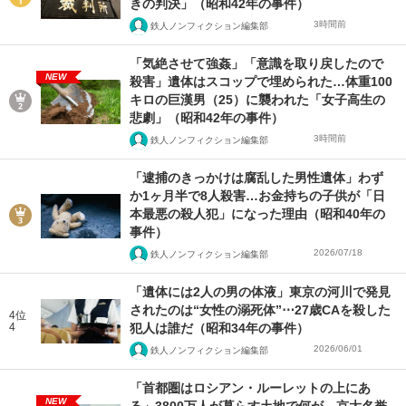
きの判決」（昭和42年の事件）
3時間前
鉄人ノンフィクション編集部
「気絶させて強姦」「意識を取り戻したので
NEW
殺害」遺体はスコップで埋められた…体重100
キロの巨漢男（25）に襲われた「女子高生の
悲劇」（昭和42年の事件）
3時間前
鉄人ノンフィクション編集部
「逮捕のきっかけは腐乱した男性遺体」わず
か1ヶ月半で8人殺害…お金持ちの子供が「日
本最悪の殺人犯」になった理由（昭和40年の
事件）
2026/07/18
鉄人ノンフィクション編集部
「遺体には2人の男の体液」東京の河川で発見
されたのは“女性の溺死体”⋯27歳CAを殺した
4位
4
犯人は誰だ（昭和34年の事件）
2026/06/01
鉄人ノンフィクション編集部
「首都圏はロシアン・ルーレットの上にあ
NEW