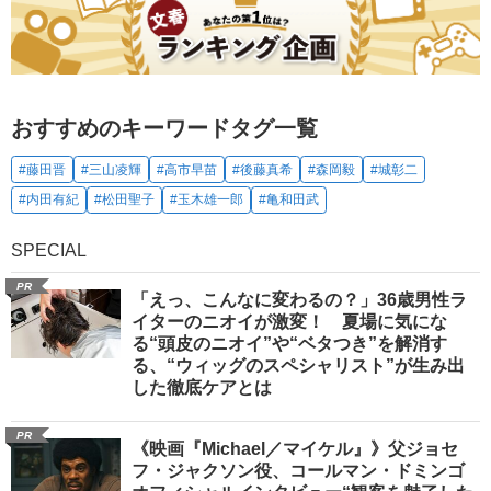
おすすめのキーワードタグ一覧
#藤田晋
#三山凌輝
#高市早苗
#後藤真希
#森岡毅
#城彰二
#内田有紀
#松田聖子
#玉木雄一郎
#亀和田武
SPECIAL
PR
「えっ、こんなに変わるの？」36歳男性ラ
イターのニオイが激変！ 夏場に気にな
る“頭皮のニオイ”や“ベタつき”を解消す
る、“ウィッグのスペシャリスト”が生み出
した徹底ケアとは
PR
《映画『Michael／マイケル』》父ジョセ
フ・ジャクソン役、コールマン・ドミンゴ