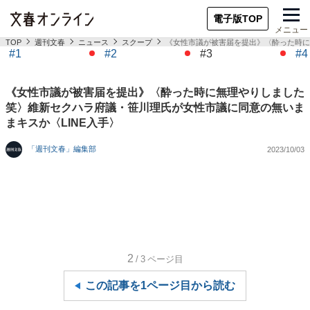
電子版TOP
メニュー
TOP
週刊文春
ニュース
スクープ
《女性市議が被害届を提出》〈酔った時に
#1
#2
#3
#4
《女性市議が被害届を提出》〈酔った時に無理やりしました
笑〉維新セクハラ府議・笹川理氏が女性市議に同意の無いま
まキスか〈LINE入手〉
「週刊文春」編集部
2023/10/03
2
/3
ページ目
この記事を1ページ目から読む