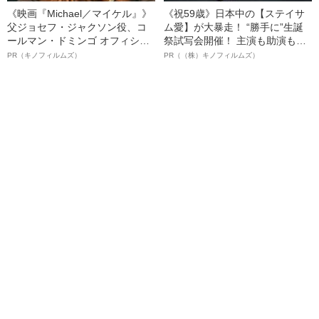
《映画『Michael／マイケル』》
《祝59歳》日本中の【ステイサ
父ジョセフ・ジャクソン役、コ
ム愛】が大暴走！ “勝手に”生誕
ールマン・ドミンゴ オフィシャ
祭試写会開催！ 主演も助演も全
ルインタビュー“観客を魅了した
部ステイサム！「ステサミー
PR（キノフィルムズ）
PR（（株）キノフィルムズ）
名優、複雑な父親像への想いを
賞」爆誕！【応募総数941票 全
語る”《日本興収70億円突破》
54作品の栄冠に輝いた作品とは
ー!?】