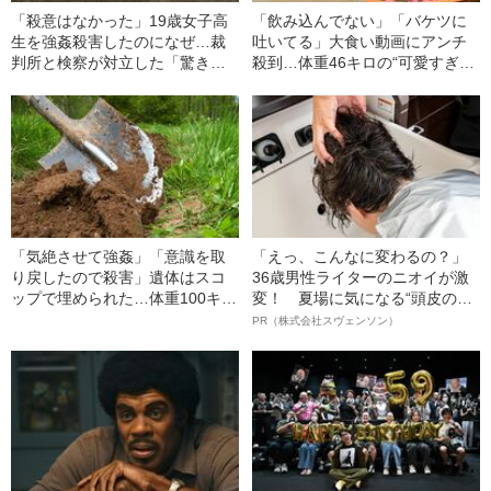
「殺意はなかった」19歳女子高
「飲み込んでない」「バケツに
生を強姦殺害したのになぜ…裁
吐いてる」大食い動画にアンチ
判所と検察が対立した「驚きの
殺到…体重46キロの“可愛すぎ
判決」（昭和42年の事件）
る”大食い女子（24）が明か
す、“やらせ疑惑”への本音
「気絶させて強姦」「意識を取
「えっ、こんなに変わるの？」
り戻したので殺害」遺体はスコ
36歳男性ライターのニオイが激
ップで埋められた…体重100キロ
変！ 夏場に気になる“頭皮のニ
の巨漢男（25）に襲われた「女
オイ”や“ベタつき”を解消す
PR（株式会社スヴェンソン）
子高生の悲劇」（昭和42年の事
る、“ウィッグのスペシャリス
件）
ト”が生み出した徹底ケアとは