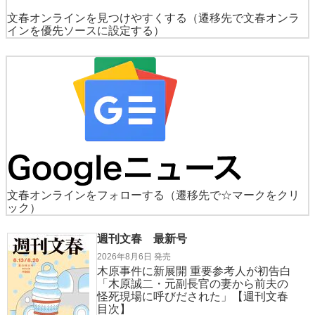
文春オンラインを見つけやすくする
（遷移先で文春オンラ
インを優先ソースに設定する）
文春オンラインをフォローする
（遷移先で☆マークをクリ
ック）
週刊文春 最新号
2026年8月6日 発売
木原事件に新展開 重要参考人が初告白
「木原誠二・元副長官の妻から前夫の
怪死現場に呼びだされた」【週刊文春
目次】