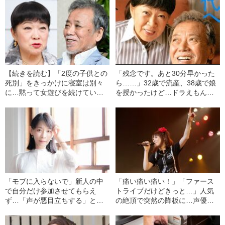
【続きを読む】「2度の子供との
「残念です。あと30分早かった
死別」をきっかけに寝室は別々
ら……」32歳で流産、38歳で娘
に…黙って女遊びを続けていた
を授かったけど…ドラえもん声
大山のぶ代（90）の夫・砂川啓
優・大山のぶ代（90）を襲った
介が支払った「浮気の代償」と
「人生最大の悲劇」
は
「モブに入らないで」新人の中
「痛い痛い痛い！」「ファース
で自分だけ参加させてもらえ
トライブだけどきっと…」人気
ず…「声が悪目立ちする」と使
の絶頂で突然の降板に…声優・
われなかった声優を一転させ
後藤邑子と“あの頃、頭をよぎっ
た“ひと言”
たこと