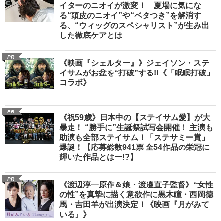
イターのニオイが激変！ 夏場に気にな
る“頭皮のニオイ”や“ベタつき”を解消す
る、“ウィッグのスペシャリスト”が生み出
した徹底ケアとは
PR
《映画『シェルター』》ジェイソン・ステ
イサムがお盆を“打破”する!!《「眠眠打破」
コラボ》
PR
《祝59歳》日本中の【ステイサム愛】が大
暴走！ “勝手に”生誕祭試写会開催！ 主演も
助演も全部ステイサム！「ステサミー賞」
爆誕！【応募総数941票 全54作品の栄冠に
輝いた作品とはー!?】
PR
《渡辺淳一原作＆娘・渡邉直子監督》“女性
の性”を真摯に描く意欲作に黒木瞳・西岡德
馬・吉田羊が出演決定！《映画『月がみて
いる』》