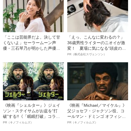
「ここは芸能界だよ。決して甘
「えっ、こんなに変わるの？」
くないよ」セーラームーン声
36歳男性ライターのニオイが激
優・三石琴乃が明かした声優を
変！ 夏場に気になる“頭皮のニ
続けることの「苦しみと喜び」
オイ”や“ベタつき”を解消す
PR（株式会社スヴェンソン）
る、“ウィッグのスペシャリス
ト”が生み出した徹底ケアとは
《映画『シェルター』》ジェイ
《映画『Michael／マイケル』》
ソン・ステイサムがお盆を“打
父ジョセフ・ジャクソン役、コ
破”する!!《「眠眠打破」コラ
ールマン・ドミンゴ オフィシャ
ボ》
ルインタビュー“観客を魅了した
PR（キノフィルムズ）
PR（キノフィルムズ）
名優、複雑な父親像への想いを