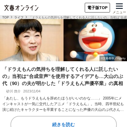
電子版TOP
メニュー
TOP
ライフ
「ドラえもんの気持ちを理解してくれる人に託したいの」当初は“合成
「ドラえもんの気持ちを理解してくれる人に託したい
の」当初は“合成音声”を使用するアイデアも…大山のぶ
代（90）の夫が明かした「ドラえもん声優卒業」の真相
砂川 啓介
2023/11/04
「あたし、もうドラえもんを辞めたほうがいいのかな……」 2005年にメ
インキャストが一気に交代したアニメ「ドラえもん」。当時、四半世紀も
演じ続けたキャラクターを卒業することになった声優の大山のぶ代さん
（90）が抱いた…
続きを読む