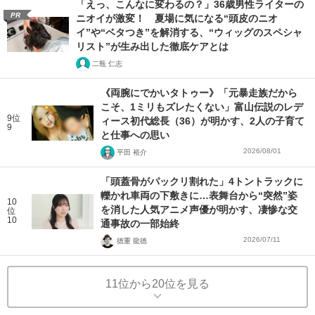
「えっ、こんなに変わるの？」36歳男性ライターの
PR
ニオイが激変！ 夏場に気になる“頭皮のニオ
イ”や“ベタつき”を解消する、“ウィッグのスペシャ
リスト”が生み出した徹底ケアとは
二瓶 仁志
《両腕にでかいタトゥー》「元暴走族だから
こそ、1ミリもズレたくない」富山伝説のレデ
9位
ィース初代総長（36）が明かす、2人の子育て
9
と仕事への思い
2026/08/01
平田 裕介
「頭蓋骨がパックリ割れた」4トントラックに
轢かれ車両の下敷きに…表舞台から“突然”姿
10
を消した人気アニメ声優が明かす、凄惨な交
位
10
通事故の一部始終
2026/07/11
徳重 龍徳
11位から20位を見る