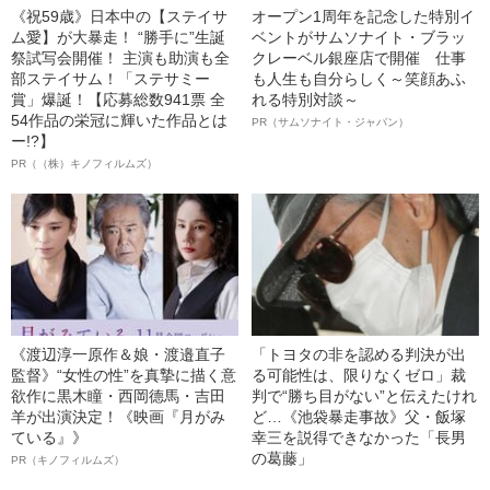
《祝59歳》日本中の【ステイサ
オープン1周年を記念した特別イ
ム愛】が大暴走！ “勝手に”生誕
ベントがサムソナイト・ブラッ
祭試写会開催！ 主演も助演も全
クレーベル銀座店で開催 仕事
部ステイサム！「ステサミー
も人生も自分らしく～笑顔あふ
賞」爆誕！【応募総数941票 全
れる特別対談～
54作品の栄冠に輝いた作品とは
PR（サムソナイト・ジャパン）
ー!?】
PR（（株）キノフィルムズ）
《渡辺淳一原作＆娘・渡邉直子
「トヨタの非を認める判決が出
監督》“女性の性”を真摯に描く意
る可能性は、限りなくゼロ」裁
欲作に黒木瞳・西岡德馬・吉田
判で“勝ち目がない”と伝えたけれ
羊が出演決定！《映画『月がみ
ど…《池袋暴走事故》父・飯塚
ている』》
幸三を説得できなかった「長男
の葛藤」
PR（キノフィルムズ）