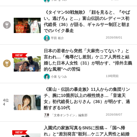
《タイマン50戦無敗》「顔を見ると、『やば
い。逃げろ』と…」富山伝説のレディース初
代総長（36）が語る、ギャルサー制圧と朝ま
でのバイク暴走
2026/08/01
平田 裕介
日本の若者から突然「大麻売ってない？」と
NEW
言われ…「侮辱だし差別」ケニア人男性と結
婚した日本人女性（31）が明かす、“排外主義
的な風潮”への苦悩
13時間前
小泉 なつみ
《富山・伝説の暴走族》11人からの集団リン
チ、腕に10箇所以上の根性焼き…「音速天
4位
女」初代総長しおりさん（36）が明かす、過
4
酷すぎる10代
2026/08/07
「文春オンライン」編集部
入園式の家族写真をSNSに投稿→「国へ帰
NEW
れ」と“差別発言”殺到…ケニア人男性と結婚