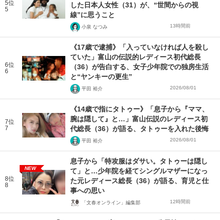
5位
した日本人女性（31）が、“世間からの視
5
線”に思うこと
13時間前
小泉 なつみ
《17歳で逮捕》「入っていなければ人を殺し
ていた」富山の伝説的レディース初代総長
6位
（36）が告白する、女子少年院での独房生活
6
と“ヤンキーの更生”
2026/08/01
平田 裕介
《14歳で指にタトゥー》「息子から『ママ、
腕は隠して』と…」富山伝説のレディース初
7位
7
代総長（36）が語る、タトゥーを入れた後悔
2026/08/01
平田 裕介
息子から「特攻服はダサい。タトゥーは隠し
NEW
て」と…少年院を経てシングルマザーになっ
8位
た元レディース総長（36）が語る、育児と仕
8
事への思い
12時間前
「文春オンライン」編集部