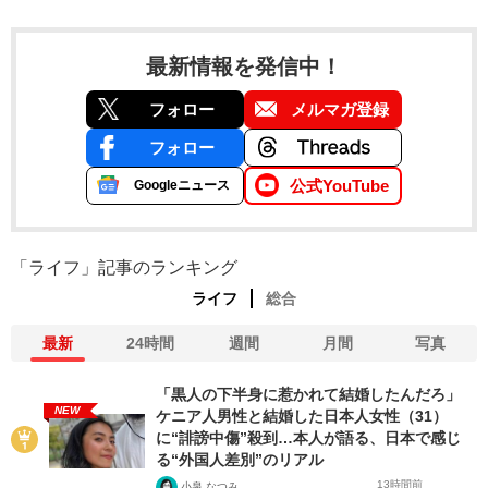
最新情報を発信中！
フォロー
メルマガ登録
フォロー
公式YouTube
Googleニュース
「ライフ」記事のランキング
ライフ
総合
最新
24時間
週間
月間
写真
「黒人の下半身に惹かれて結婚したんだろ」
NEW
ケニア人男性と結婚した日本人女性（31）
に“誹謗中傷”殺到…本人が語る、日本で感じ
る“外国人差別”のリアル
13時間前
小泉 なつみ