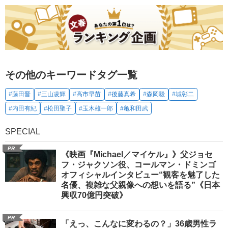
その他のキーワードタグ一覧
#藤田晋
#三山凌輝
#高市早苗
#後藤真希
#森岡毅
#城彰二
#内田有紀
#松田聖子
#玉木雄一郎
#亀和田武
SPECIAL
PR
《映画『Michael／マイケル』》父ジョセ
フ・ジャクソン役、コールマン・ドミンゴ
オフィシャルインタビュー“観客を魅了した
名優、複雑な父親像への想いを語る”《日本
興収70億円突破》
PR
「えっ、こんなに変わるの？」36歳男性ラ