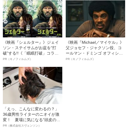
《映画『シェルター』》ジェイ
《映画『Michael／マイケル』》
ソン・ステイサムがお盆を“打
父ジョセフ・ジャクソン役、コ
破”する!!《「眠眠打破」コラ
ールマン・ドミンゴ オフィシャ
ボ》
ルインタビュー“観客を魅了した
PR（キノフィルムズ）
PR（キノフィルムズ）
名優、複雑な父親像への想いを
語る”《日本興収70億円突破》
「えっ、こんなに変わるの？」
36歳男性ライターのニオイが激
変！ 夏場に気になる“頭皮のニ
オイ”や“ベタつき”を解消す
PR（株式会社スヴェンソン）