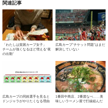
関連記事
「わたしは貧困カープ女子」
広島カープ“チケット問題”はまだ
チームが強くなるほど増える“夜
解決していない
の出勤”
広島カープの同姓選手を見ると
1番田中商店、2番渡なべ……美
ドンジャラがやりたくなる理由
味しいラーメン屋で打線組んだ