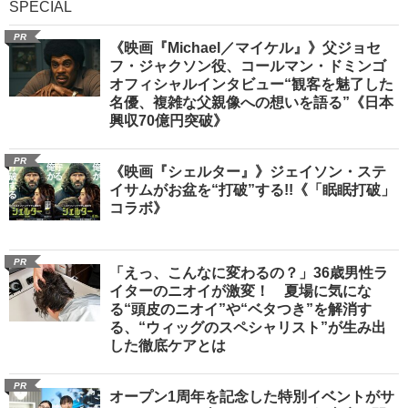
SPECIAL
PR
《映画『Michael／マイケル』》父ジョセ
フ・ジャクソン役、コールマン・ドミンゴ
オフィシャルインタビュー“観客を魅了した
名優、複雑な父親像への想いを語る”《日本
興収70億円突破》
PR
《映画『シェルター』》ジェイソン・ステ
イサムがお盆を“打破”する!!《「眠眠打破」
コラボ》
PR
「えっ、こんなに変わるの？」36歳男性ラ
イターのニオイが激変！ 夏場に気にな
る“頭皮のニオイ”や“ベタつき”を解消す
る、“ウィッグのスペシャリスト”が生み出
した徹底ケアとは
PR
オープン1周年を記念した特別イベントがサ