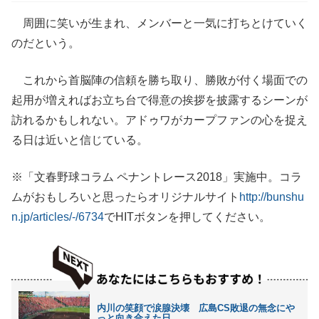
周囲に笑いが生まれ、メンバーと一気に打ちとけていく
のだという。
これから首脳陣の信頼を勝ち取り、勝敗が付く場面での
起用が増えればお立ち台で得意の挨拶を披露するシーンが
訪れるかもしれない。アドゥワがカープファンの心を捉え
る日は近いと信じている。
※「文春野球コラム ペナントレース2018」実施中。コラ
ムがおもしろいと思ったらオリジナルサイト
http://bunshu
n.jp/articles/-/6734
でHITボタンを押してください。
内川の笑顔で涙腺決壊 広島CS敗退の無念にや
っと向き合えた日