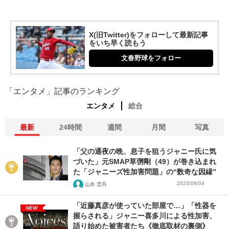
X(旧Twitter)をフォローして最新記事
をいち早く読もう
文春野球をフォロー
「エンタメ」記事のランキング
エンタメ
総合
最新
24時間
週間
月間
写真
「父の通夜の晩、息子を狙うジャニー氏に気
づいた」元SMAP草彅剛（49）が巻き込まれ
た「ジャニーズ性加害問題」の“数奇な因縁”
2023/08/04
山本 雲丹
「近藤真彦が使っていた部屋で…」「性器を
NEW
握らされる」ジャニー喜多川による性加害、
語り始めた被害者たち《徹底取材の裏側》