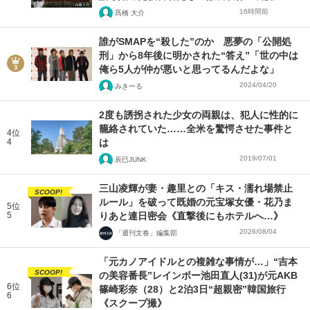
16時間前
髙橋 大介
誰がSMAPを“殺した”のか 悪夢の「公開処
刑」から8年後に明かされた“答え”「世の中は
俺ら5人が仲が悪いと思ってるんだよな」
2024/04/20
みきーる
2度も誘拐された少女の両親は、犯人に性的に
籠絡されていた……全米を驚愕させた事件と
4位
4
は
2019/07/01
辰巳JUNK
三山凌輝が妻・趣里との「キス・濡れ場禁止
SCOOP!
ルール」を破って既婚の元宝塚女優・花乃ま
5位
5
りあと連日密会《直撃後にもホテルへ…》
2026/08/04
「週刊文春」編集部
「元カノアイドルとの複雑な事情が…」“吉本
SCOOP!
の美容番長”レインボー池田直人(31)が元AKB
6位
篠崎彩奈（28）と2泊3日“超親密”韓国旅行
6
《スクープ撮》