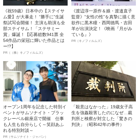
《祝59歳》日本中の【ステイサ
《渡辺淳一原作＆娘・渡邉直子
ム愛】が大暴走！ “勝手に”生誕
監督》“女性の性”を真摯に描く意
祭試写会開催！ 主演も助演も全
欲作に黒木瞳・西岡德馬・吉田
部ステイサム！「ステサミー
羊が出演決定！《映画『月がみ
賞」爆誕！【応募総数941票 全
ている』》
54作品の栄冠に輝いた作品とは
PR（キノフィルムズ）
ー!?】
PR（（株）キノフィルムズ）
オープン1周年を記念した特別イ
「殺意はなかった」19歳女子高
ベントがサムソナイト・ブラッ
生を強姦殺害したのになぜ…裁
クレーベル銀座店で開催 仕事
判所と検察が対立した「驚きの
も人生も自分らしく～笑顔あふ
判決」（昭和42年の事件）
れる特別対談～
PR（サムソナイト・ジャパン）