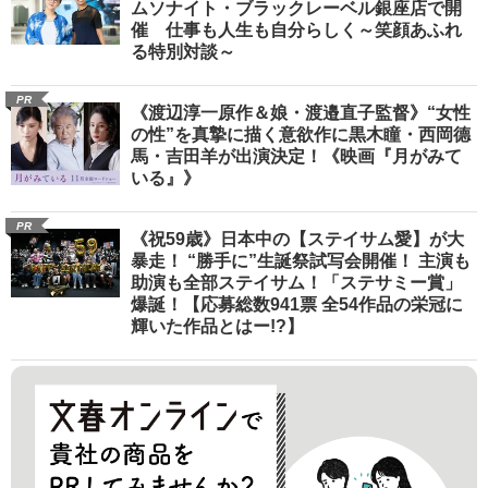
ムソナイト・ブラックレーベル銀座店で開
催 仕事も人生も自分らしく～笑顔あふれ
る特別対談～
PR
《渡辺淳一原作＆娘・渡邉直子監督》“女性
の性”を真摯に描く意欲作に黒木瞳・西岡德
馬・吉田羊が出演決定！《映画『月がみて
いる』》
PR
《祝59歳》日本中の【ステイサム愛】が大
暴走！ “勝手に”生誕祭試写会開催！ 主演も
助演も全部ステイサム！「ステサミー賞」
爆誕！【応募総数941票 全54作品の栄冠に
輝いた作品とはー!?】