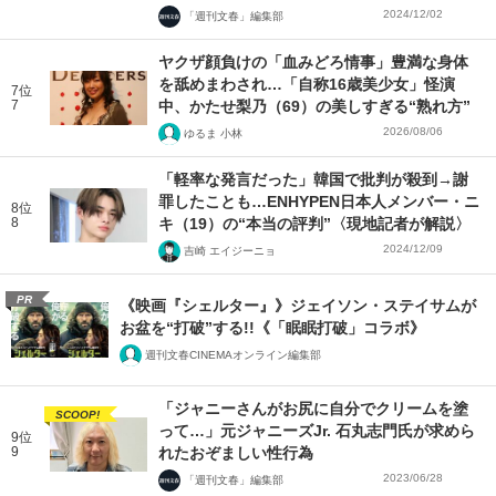
2024/12/02
「週刊文春」編集部
ヤクザ顔負けの「血みどろ情事」豊満な身体
を舐めまわされ…「自称16歳美少女」怪演
7位
7
中、かたせ梨乃（69）の美しすぎる“熟れ方”
2026/08/06
ゆるま 小林
「軽率な発言だった」韓国で批判が殺到→謝
罪したことも…ENHYPEN日本人メンバー・ニ
8位
8
キ（19）の“本当の評判”〈現地記者が解説〉
2024/12/09
吉崎 エイジーニョ
PR
《映画『シェルター』》ジェイソン・ステイサムが
お盆を“打破”する!!《「眠眠打破」コラボ》
週刊文春CINEMAオンライン編集部
「ジャニーさんがお尻に自分でクリームを塗
SCOOP!
って…」元ジャニーズJr. 石丸志門氏が求めら
9位
9
れたおぞましい性行為
2023/06/28
「週刊文春」編集部