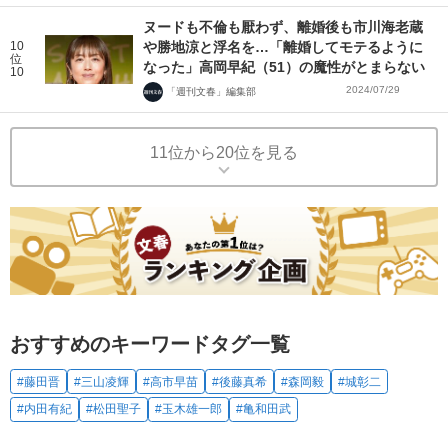
ヌードも不倫も厭わず、離婚後も市川海老蔵
10
や勝地涼と浮名を…「離婚してモテるように
位
なった」高岡早紀（51）の魔性がとまらない
10
2024/07/29
「週刊文春」編集部
11位から20位を見る
おすすめのキーワードタグ一覧
#藤田晋
#三山凌輝
#高市早苗
#後藤真希
#森岡毅
#城彰二
#内田有紀
#松田聖子
#玉木雄一郎
#亀和田武