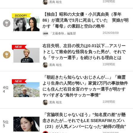
22時間前
黒島 暁生
【独自】昭和の大女優・小川真由美（享年
SCOOP!
86）が鹿児島で3月に死去していた 実娘が明
かす「毒母」の素顔と空白の晩年
2026/08/09
「文藝春秋」編集部
右目失明、左目の視力は0.01以下…アスリー
NEW
トとして致命的な怪我を負った男が、それで
も「サッカー選手」を続けられる理由とは
22時間前
黒島 暁生
「朝起きたら知らないおじさんが…」「幽霊
NEW
より生身の人間が怖い」家賃2万円の事故物件
4位
にも住んだ右目全盲のサッカー選手が明かす
4
ヤバすぎる“海外サッカー事情”
22時間前
黒島 暁生
「宮脇咲良じゃないほう」“知名度の差”が懸
念されたが…それでもLE SSERAFIMカズハ
5位
5
（23）が人気メンバーになった“納得の理由”