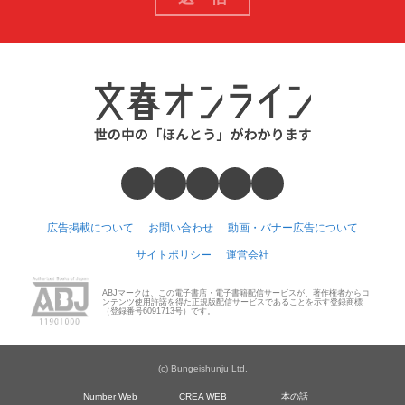
広告掲載について
お問い合わせ
動画・バナー広告について
サイトポリシー
運営会社
ABJマークは、この電子書店・電子書籍配信サービスが、著作権者からコ
ンテンツ使用許諾を得た正規版配信サービスであることを示す登録商標
（登録番号6091713号）です。
(c) Bungeishunju Ltd.
Number Web
CREA WEB
本の話