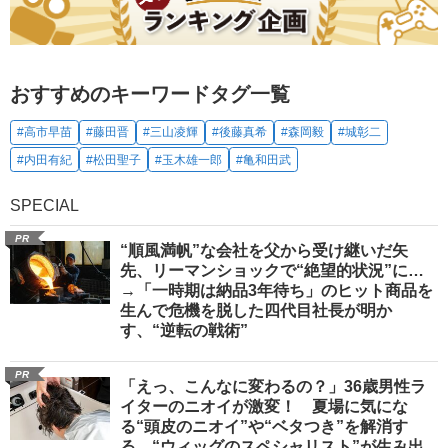
おすすめのキーワードタグ一覧
#高市早苗
#藤田晋
#三山凌輝
#後藤真希
#森岡毅
#城彰二
#内田有紀
#松田聖子
#玉木雄一郎
#亀和田武
SPECIAL
PR
“順風満帆”な会社を父から受け継いだ矢
先、リーマンショックで“絶望的状況”に…
→「一時期は納品3年待ち」のヒット商品を
生んで危機を脱した四代目社長が明か
す、“逆転の戦術”
PR
「えっ、こんなに変わるの？」36歳男性ラ
イターのニオイが激変！ 夏場に気にな
る“頭皮のニオイ”や“ベタつき”を解消す
る、“ウィッグのスペシャリスト”が生み出