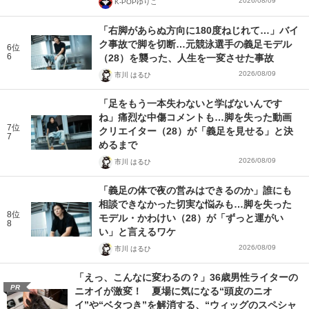
2026/08/09
K-POPゆりこ
「右脚があらぬ方向に180度ねじれて…」バイ
ク事故で脚を切断…元競泳選手の義足モデル
6位
6
（28）を襲った、人生を一変させた事故
2026/08/09
市川 はるひ
「足をもう一本失わないと学ばないんです
ね」痛烈な中傷コメントも…脚を失った動画
7位
クリエイター（28）が「義足を見せる」と決
7
めるまで
2026/08/09
市川 はるひ
「義足の体で夜の営みはできるのか」誰にも
相談できなかった切実な悩みも…脚を失った
8位
モデル・かわけい（28）が「ずっと運がい
8
い」と言えるワケ
2026/08/09
市川 はるひ
「えっ、こんなに変わるの？」36歳男性ライターの
PR
ニオイが激変！ 夏場に気になる“頭皮のニオ
イ”や“ベタつき”を解消する、“ウィッグのスペシャ