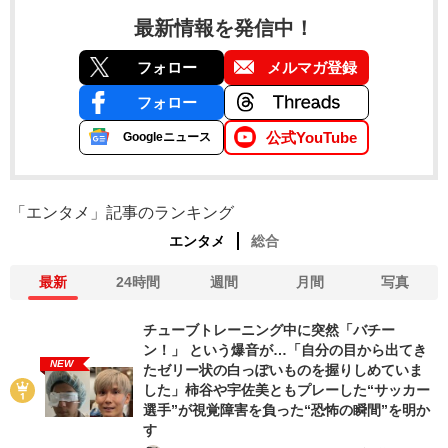
最新情報を発信中！
フォロー
メルマガ登録
フォロー
公式YouTube
Googleニュース
「エンタメ」記事のランキング
エンタメ
総合
最新
24時間
週間
月間
写真
チューブトレーニング中に突然「バチー
ン！」 という爆音が…「自分の目から出てき
NEW
たゼリー状の白っぽいものを握りしめていま
した」柿谷や宇佐美ともプレーした“サッカー
選手”が視覚障害を負った“恐怖の瞬間”を明か
す