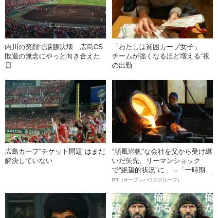
内川の笑顔で涙腺決壊 広島CS
「わたしは貧困カープ女子」
敗退の無念にやっと向き合えた
チームが強くなるほど増える“夜
日
の出勤”
広島カープ“チケット問題”はまだ
“順風満帆”な会社を父から受け継
解決していない
いだ矢先、リーマンショック
で“絶望的状況”に…→「一時期は
納品3年待ち」のヒット商品を生
PR（オープンハウスグループ）
んで危機を脱した四代目社長が
明かす、“逆転の戦術”