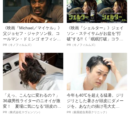
《映画『Michael／マイケル』》
《映画『シェルター』》ジェイ
父ジョセフ・ジャクソン役、コ
ソン・ステイサムがお盆を“打
ールマン・ドミンゴ オフィシャ
破”する!!《「眠眠打破」コラ
ルインタビュー“観客を魅了した
ボ》
PR（キノフィルムズ）
PR（キノフィルムズ）
名優、複雑な父親像への想いを
語る”《日本興収70億円突破》
「えっ、こんなに変わるの？」
今年も40℃を超える猛暑。ジリ
36歳男性ライターのニオイが激
ジリとした暑さが頭皮にダメー
変！ 夏場に気になる“頭皮のニ
ジを。あなたの抜け毛大丈
オイ”や“ベタつき”を解消す
夫！？
PR（株式会社スヴェンソン）
PR（銀座総合美容クリニック）
る、“ウィッグのスペシャリス
ト”が生み出した徹底ケアとは