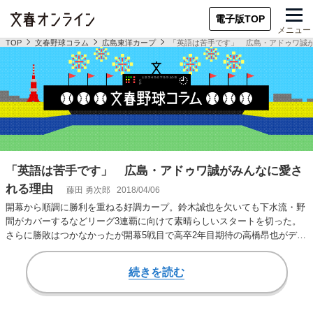
電子版TOP
メニュー
TOP
文春野球コラム
広島東洋カープ
「英語は苦手です」 広島・アドゥワ誠
「英語は苦手です」 広島・アドゥワ誠がみんなに愛さ
れる理由
藤田 勇次郎
2018/04/06
開幕から順調に勝利を重ねる好調カープ。鈴木誠也を欠いても下水流・野
間がカバーするなどリーグ3連覇に向けて素晴らしいスタートを切った。
さらに勝敗はつかなかったが開幕5戦目で高卒2年目期待の高橋昂也がデビ
ュー。若手の台…
続きを読む