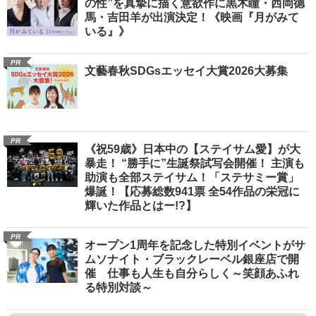
の性”を真摯に描く意欲作に黒木瞳・西岡德
馬・吉田羊が出演決定！《映画『月がみて
いる』》
PR
文藝春秋SDGsエッセイ大賞2026大募集
PR
《祝59歳》日本中の【ステイサム愛】が大
暴走！ “勝手に”生誕祭試写会開催！ 主演も
助演も全部ステイサム！「ステサミー賞」
爆誕！【応募総数941票 全54作品の栄冠に
輝いた作品とはー!?】
PR
オープン1周年を記念した特別イベントがサ
ムソナイト・ブラックレーベル銀座店で開
催 仕事も人生も自分らしく～笑顔あふれ
る特別対談～