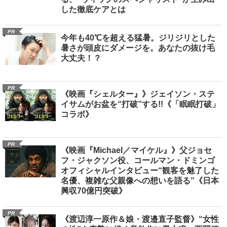
した徹底ケアとは
PR
今年も40℃を超える猛暑。ジリジリとした
暑さが頭皮にダメージを。あなたの抜け毛
大丈夫！？
PR
《映画『シェルター』》ジェイソン・ステ
イサムがお盆を“打破”する!!《「眠眠打破」
コラボ》
PR
《映画『Michael／マイケル』》父ジョセ
フ・ジャクソン役、コールマン・ドミンゴ
オフィシャルインタビュー“観客を魅了した
名優、複雑な父親像への想いを語る”《日本
興収70億円突破》
PR
《渡辺淳一原作＆娘・渡邉直子監督》“女性