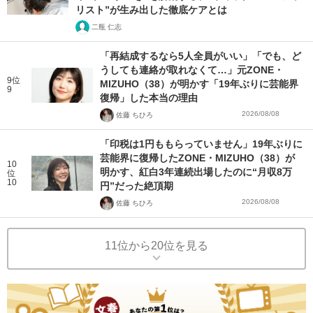
リスト”が生み出した徹底ケアとは
二瓶 仁志
「再結成するなら5人全員がいい」「でも、ど
うしても連絡が取れなくて…」元ZONE・
9位
MIZUHO（38）が明かす「19年ぶりに芸能界
9
復帰」した本当の理由
2026/08/08
佐藤 ちひろ
「印税は1円ももらっていません」19年ぶりに
芸能界に復帰したZONE・MIZUHO（38）が
10
明かす、紅白3年連続出場したのに“月収8万
位
10
円”だった絶頂期
2026/08/08
佐藤 ちひろ
11位から20位を見る