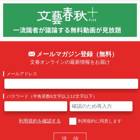
メールマガジン登録（無料）
文春オンラインの最新情報をお届け
メールアドレス
パスワード（半角英数6文字以上12文字以下）
利用規約を確認する
利用規約に同意します