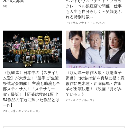
2026大募集
ベントがサムソナイト・ブラッ
クレーベル銀座店で開催 仕事
PR
も人生も自分らしく～笑顔あふ
れる特別対談～
PR（サムソナイト・ジャパン）
《祝59歳》日本中の【ステイサ
《渡辺淳一原作＆娘・渡邉直子
ム愛】が大暴走！ “勝手に”生誕
監督》“女性の性”を真摯に描く意
祭試写会開催！ 主演も助演も全
欲作に黒木瞳・西岡德馬・吉田
部ステイサム！「ステサミー
羊が出演決定！《映画『月がみ
賞」爆誕！【応募総数941票 全
ている』》
54作品の栄冠に輝いた作品とは
PR（キノフィルムズ）
ー!?】
PR（（株）キノフィルムズ）