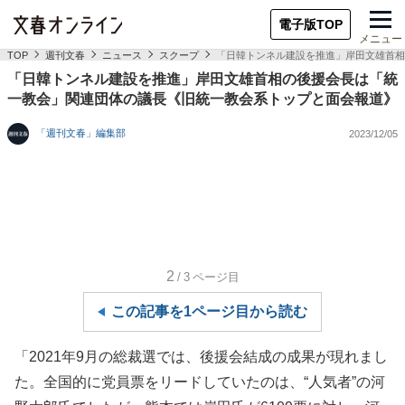
電子版TOP
メニュー
TOP
週刊文春
ニュース
スクープ
「日韓トンネル建設を推進」岸田文雄首相
「日韓トンネル建設を推進」岸田文雄首相の後援会長は「統
一教会」関連団体の議長《旧統一教会系トップと面会報道》
「週刊文春」編集部
2023/12/05
2
/3
ページ目
この記事を1ページ目から読む
「2021年9月の総裁選では、後援会結成の成果が現れまし
た。全国的に党員票をリードしていたのは、“人気者”の河