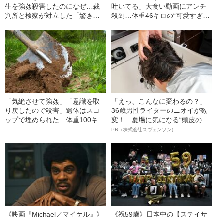
生を強姦殺害したのになぜ…裁
吐いてる」大食い動画にアンチ
判所と検察が対立した「驚きの
殺到…体重46キロの“可愛すぎ
判決」（昭和42年の事件）
る”大食い女子（24）が明か
す、“やらせ疑惑”への本音
「気絶させて強姦」「意識を取
「えっ、こんなに変わるの？」
り戻したので殺害」遺体はスコ
36歳男性ライターのニオイが激
ップで埋められた…体重100キロ
変！ 夏場に気になる“頭皮のニ
の巨漢男（25）に襲われた「女
オイ”や“ベタつき”を解消す
PR（株式会社スヴェンソン）
子高生の悲劇」（昭和42年の事
る、“ウィッグのスペシャリス
件）
ト”が生み出した徹底ケアとは
《映画『Michael／マイケル』》
《祝59歳》日本中の【ステイサ