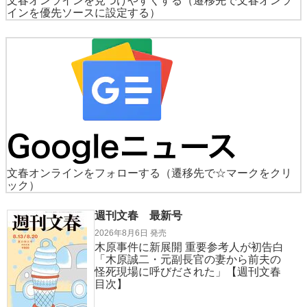
文春オンラインを見つけやすくする
（遷移先で文春オンラ
インを優先ソースに設定する）
文春オンラインをフォローする
（遷移先で☆マークをクリ
ック）
週刊文春 最新号
2026年8月6日 発売
木原事件に新展開 重要参考人が初告白
「木原誠二・元副長官の妻から前夫の
怪死現場に呼びだされた」【週刊文春
目次】