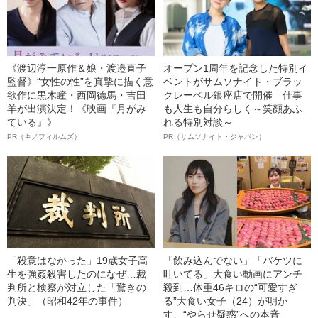
《渡辺淳一原作＆娘・渡邉直子
オープン1周年を記念した特別イ
監督》“女性の性”を真摯に描く意
ベントがサムソナイト・ブラッ
欲作に黒木瞳・西岡德馬・吉田
クレーベル銀座店で開催 仕事
羊が出演決定！《映画『月がみ
も人生も自分らしく～笑顔あふ
ている』》
れる特別対談～
PR（キノフィルムズ）
PR（サムソナイト・ジャパン）
「殺意はなかった」19歳女子高
「飲み込んでない」「バケツに
生を強姦殺害したのになぜ…裁
吐いてる」大食い動画にアンチ
判所と検察が対立した「驚きの
殺到…体重46キロの“可愛すぎ
判決」（昭和42年の事件）
る”大食い女子（24）が明か
す、“やらせ疑惑”への本音