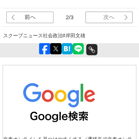
前へ
次へ
2/3
スクープ
ニュース
社会
政治
#岸田文雄