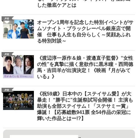
した徹底ケアとは
PR
オープン1周年を記念した特別イベントがサ
ムソナイト・ブラックレーベル銀座店で開
催 仕事も人生も自分らしく～笑顔あふれ
る特別対談～
PR
《渡辺淳一原作＆娘・渡邉直子監督》“女性
の性”を真摯に描く意欲作に黒木瞳・西岡德
馬・吉田羊が出演決定！《映画『月がみて
いる』》
PR
《祝59歳》日本中の【ステイサム愛】が大
暴走！ “勝手に”生誕祭試写会開催！ 主演も
助演も全部ステイサム！「ステサミー賞」
爆誕！【応募総数941票 全54作品の栄冠に
輝いた作品とはー!?】