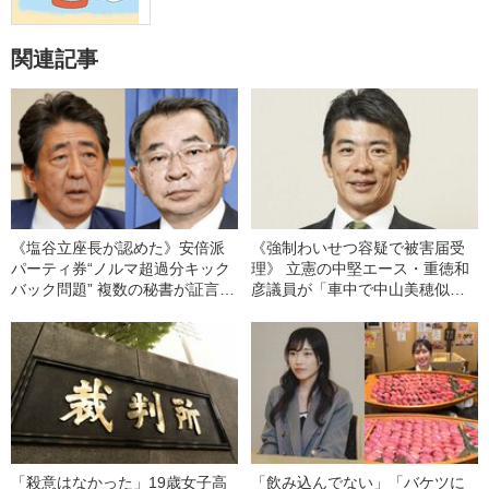
関連記事
《塩谷立座長が認めた》安倍派
《強制わいせつ容疑で被害届受
パーティ券“ノルマ超過分キック
理》 立憲の中堅エース・重徳和
バック問題” 複数の秘書が証言
彦議員が「車中で中山美穂似女
「事実上の裏金になっているよ
性を無理やり抱き寄せ、胸を触
うです」
り…」 重徳氏は「同乗は事実だ
が、わいせつ行為は一切してい
ない」
「殺意はなかった」19歳女子高
「飲み込んでない」「バケツに