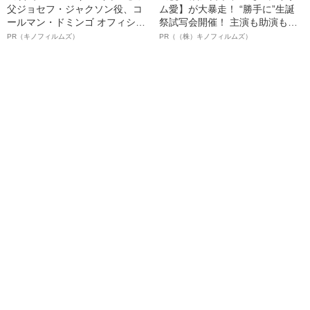
父ジョセフ・ジャクソン役、コ
ム愛】が大暴走！ “勝手に”生誕
ールマン・ドミンゴ オフィシャ
祭試写会開催！ 主演も助演も全
ルインタビュー“観客を魅了した
部ステイサム！「ステサミー
PR（キノフィルムズ）
PR（（株）キノフィルムズ）
名優、複雑な父親像への想いを
賞」爆誕！【応募総数941票 全
語る”《日本興収70億円突破》
54作品の栄冠に輝いた作品とは
ー!?】