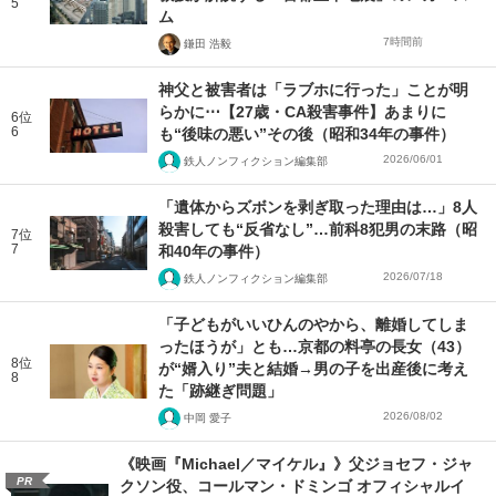
5
ム
7時間前
鎌田 浩毅
神父と被害者は「ラブホに行った」ことが明
らかに⋯【27歳・CA殺害事件】あまりに
6位
6
も“後味の悪い”その後（昭和34年の事件）
2026/06/01
鉄人ノンフィクション編集部
「遺体からズボンを剥ぎ取った理由は…」8人
殺害しても“反省なし”…前科8犯男の末路（昭
7位
7
和40年の事件）
2026/07/18
鉄人ノンフィクション編集部
「子どもがいいひんのやから、離婚してしま
ったほうが」とも…京都の料亭の長女（43）
8位
が“婿入り”夫と結婚→男の子を出産後に考え
8
た「跡継ぎ問題」
2026/08/02
中岡 愛子
《映画『Michael／マイケル』》父ジョセフ・ジャ
PR
クソン役、コールマン・ドミンゴ オフィシャルイ