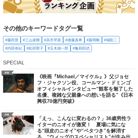
その他のキーワードタグ一覧
#藤田晋
#三山凌輝
#高市早苗
#後藤真希
#森岡毅
#城彰二
#内田有紀
#松田聖子
#玉木雄一郎
#亀和田武
SPECIAL
PR
《映画『Michael／マイケル』》父ジョセ
フ・ジャクソン役、コールマン・ドミンゴ
オフィシャルインタビュー“観客を魅了した
名優、複雑な父親像への想いを語る”《日本
興収70億円突破》
PR
「えっ、こんなに変わるの？」36歳男性ラ
イターのニオイが激変！ 夏場に気にな
る“頭皮のニオイ”や“ベタつき”を解消す
る、“ウィッグのスペシャリスト”が生み出