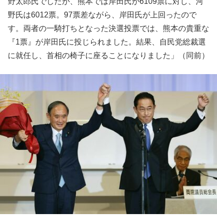
野太郎氏でしたが、熊本では岸田氏が6109票に対し、河
野氏は6012票。97票差ながら、岸田氏が上回ったので
す。両者の一騎打ちとなった決選投票では、熊本の貴重な
『1票』が岸田氏に投じられました。結果、自民党総裁選
に就任し、首相の椅子に座ることになりました」（同前）