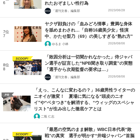
6
れたおぞましい性行為
2023/06/28
「週刊文春」編集部
ヤクザ顔負けの「血みどろ情事」豊満な身体
を舐めまわされ…「自称16歳美少女」怪演
7位
7
中、かたせ梨乃（69）の美しすぎる“熟れ方”
2026/08/06
ゆるま 小林
「敗因分析は一切聞かれなかった」侍ジャパ
SCOOP!
ン選手が証言した“NPB聞き取り調査”の実態
8位
8
「選手から次期監督の要求は…」
2026/08/06
「週刊文春」編集部
「えっ、こんなに変わるの？」36歳男性ライターの
PR
ニオイが激変！ 夏場に気になる“頭皮のニオ
イ”や“ベタつき”を解消する、“ウィッグのスペシャ
リスト”が生み出した徹底ケアとは
二瓶 仁志
「最悪の空気のまま解散」WBC日本代表“敗
SCOOP!
戦”の真実 選手が明かす“井端ジャパン”首脳