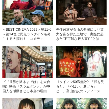
＜BEST CINEMA 2023＞第11位
先住民族が石油の発掘により莫
～第14位は同点ランクインも発
大な富を得た土地で…実際に起
生する大接戦！ コメディ、ホ
きた“不可解な殺人事件”とは
ラーにご近所ドロドロも
「キラーズ・オブ・ザ・フラワ
ームーン」を採点！
《『世界が終るまでは』を大合
《タイマン50戦無敗》「顔を見
唱》映画『スラムダンク』が中
ると、『やばい。逃げろ』
国人を感動させる本当の理由
と…」富山伝説のレディース初
興収120億円超
代総長（36）が語る、ギャルサ
ー制圧と朝までのバイク暴走