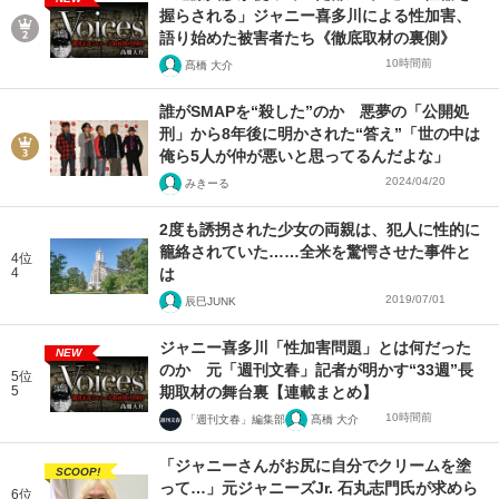
握らされる」ジャニー喜多川による性加害、
語り始めた被害者たち《徹底取材の裏側》
10時間前
髙橋 大介
誰がSMAPを“殺した”のか 悪夢の「公開処
刑」から8年後に明かされた“答え”「世の中は
俺ら5人が仲が悪いと思ってるんだよな」
2024/04/20
みきーる
2度も誘拐された少女の両親は、犯人に性的に
籠絡されていた……全米を驚愕させた事件と
4位
4
は
2019/07/01
辰巳JUNK
ジャニー喜多川「性加害問題」とは何だった
NEW
のか 元「週刊文春」記者が明かす“33週”長
5位
5
期取材の舞台裏【連載まとめ】
10時間前
「週刊文春」編集部
髙橋 大介
「ジャニーさんがお尻に自分でクリームを塗
SCOOP!
って…」元ジャニーズJr. 石丸志門氏が求めら
6位