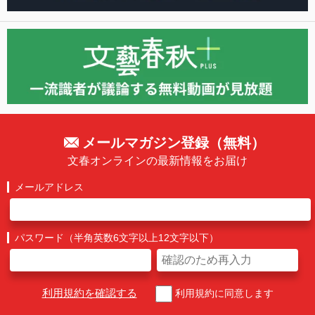
メールマガジン登録（無料）
文春オンラインの最新情報をお届け
メールアドレス
パスワード（半角英数6文字以上12文字以下）
利用規約を確認する
利用規約に同意します