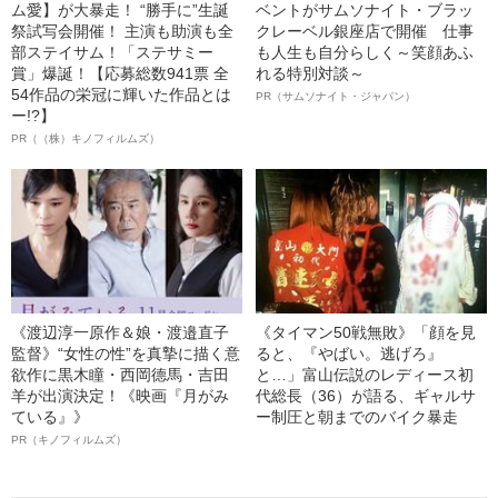
ム愛】が大暴走！ “勝手に”生誕
ベントがサムソナイト・ブラッ
祭試写会開催！ 主演も助演も全
クレーベル銀座店で開催 仕事
部ステイサム！「ステサミー
も人生も自分らしく～笑顔あふ
賞」爆誕！【応募総数941票 全
れる特別対談～
54作品の栄冠に輝いた作品とは
PR（サムソナイト・ジャパン）
ー!?】
PR（（株）キノフィルムズ）
《渡辺淳一原作＆娘・渡邉直子
《タイマン50戦無敗》「顔を見
監督》“女性の性”を真摯に描く意
ると、『やばい。逃げろ』
欲作に黒木瞳・西岡德馬・吉田
と…」富山伝説のレディース初
羊が出演決定！《映画『月がみ
代総長（36）が語る、ギャルサ
ている』》
ー制圧と朝までのバイク暴走
PR（キノフィルムズ）