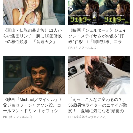
《富山・伝説の暴走族》11人か
《映画『シェルター』》ジェイ
らの集団リンチ、腕に10箇所以
ソン・ステイサムがお盆を“打
上の根性焼き…「音速天女」初
破”する!!《「眠眠打破」コラ
代総長しおりさん（36）が明か
ボ》
PR（キノフィルムズ）
す、過酷すぎる10代
《映画『Michael／マイケル』》
「えっ、こんなに変わるの？」
父ジョセフ・ジャクソン役、コ
36歳男性ライターのニオイが激
ールマン・ドミンゴ オフィシャ
変！ 夏場に気になる“頭皮のニ
ルインタビュー“観客を魅了した
オイ”や“ベタつき”を解消す
PR（キノフィルムズ）
PR（株式会社スヴェンソン）
名優、複雑な父親像への想いを
る、“ウィッグのスペシャリス
語る”《日本興収70億円突破》
ト”が生み出した徹底ケアとは