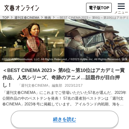
電子版TOP
メニュー
TOP
週刊文春CINEMA
映画
＜BEST CINEMA 2023＞ 第6位～第10位
＜BEST CINEMA 2023＞ 第6位～第10位はアカデミー賞
作品、人気シリーズ、奇跡のアニメ…話題作が目白押
し！
「週刊文春CINEMA」編集部
2023/12/17
「週刊文春CINEMA」にこれまでご登場いただいた57名が選んだ、2023年
公開作品の中のベストテンを発表！ 57名の選者別ベストテンは「週刊文
春CINEMA」2023冬号に掲載しています。 アイルランド内戦期、海を…
続きを読む