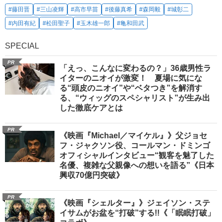
#藤田晋
#三山凌輝
#高市早苗
#後藤真希
#森岡毅
#城彰二
#内田有紀
#松田聖子
#玉木雄一郎
#亀和田武
SPECIAL
PR
「えっ、こんなに変わるの？」36歳男性ラ
イターのニオイが激変！ 夏場に気にな
る“頭皮のニオイ”や“ベタつき”を解消す
る、“ウィッグのスペシャリスト”が生み出
した徹底ケアとは
PR
《映画『Michael／マイケル』》父ジョセ
フ・ジャクソン役、コールマン・ドミンゴ
オフィシャルインタビュー“観客を魅了した
名優、複雑な父親像への想いを語る”《日本
興収70億円突破》
PR
《映画『シェルター』》ジェイソン・ステ
イサムがお盆を“打破”する!!《「眠眠打破」