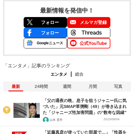
最新情報を発信中！
フォロー
メルマガ登録
フォロー
公式YouTube
Googleニュース
「エンタメ」記事のランキング
エンタメ
総合
最新
24時間
週間
月間
写真
「父の通夜の晩、息子を狙うジャニー氏に気
づいた」元SMAP草彅剛（49）が巻き込まれ
た「ジャニーズ性加害問題」の“数奇な因縁”
2023/08/04
山本 雲丹
「近藤真彦が使っていた部屋で…」「性器を
NEW