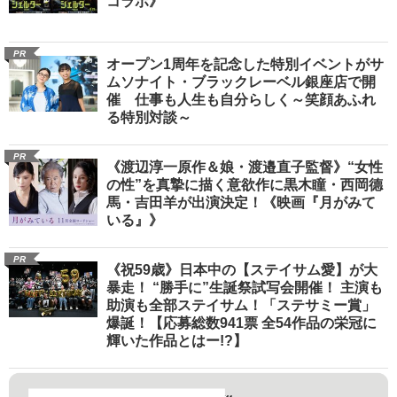
コラボ》
PR
オープン1周年を記念した特別イベントがサ
ムソナイト・ブラックレーベル銀座店で開
催 仕事も人生も自分らしく～笑顔あふれ
る特別対談～
PR
《渡辺淳一原作＆娘・渡邉直子監督》“女性
の性”を真摯に描く意欲作に黒木瞳・西岡德
馬・吉田羊が出演決定！《映画『月がみて
いる』》
PR
《祝59歳》日本中の【ステイサム愛】が大
暴走！ “勝手に”生誕祭試写会開催！ 主演も
助演も全部ステイサム！「ステサミー賞」
爆誕！【応募総数941票 全54作品の栄冠に
輝いた作品とはー!?】