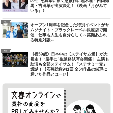
の性”を真摯に描く意欲作に黒木瞳・西岡德
馬・吉田羊が出演決定！《映画『月がみて
いる』》
PR
オープン1周年を記念した特別イベントがサ
ムソナイト・ブラックレーベル銀座店で開
催 仕事も人生も自分らしく～笑顔あふれ
る特別対談～
PR
《祝59歳》日本中の【ステイサム愛】が大
暴走！ “勝手に”生誕祭試写会開催！ 主演も
助演も全部ステイサム！「ステサミー賞」
爆誕！【応募総数941票 全54作品の栄冠に
輝いた作品とはー!?】