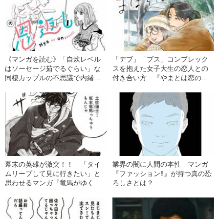
《マンガを読む》「自炊レベル
「デブ」「ブス」コンプレック
はソーセージ茹でるぐらい」な
スを抱えた女子大生の恋人との
同棲カップルの不思議で内緒な
付き合い方 『やまとは恋のま
今日の献立
ほろば』で描かれる“恋の理想
形”とは
幕末の英雄が激突！！ 「タイ
業界の闇に人間の本性 マンガ
ムリープして見に行きたい」と
『ファッション‼︎』が持つ真の恐
思わせるマンガ『竜馬がゆく』
ろしさとは？
が描く“伝説の剣術試合”