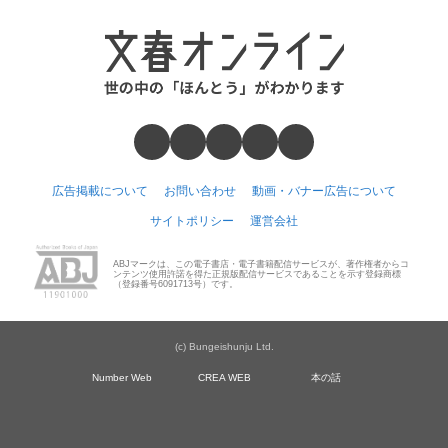
広告掲載について
お問い合わせ
動画・バナー広告について
サイトポリシー
運営会社
ABJマークは、この電子書店・電子書籍配信サービスが、著作権者からコ
ンテンツ使用許諾を得た正規版配信サービスであることを示す登録商標
（登録番号6091713号）です。
(c) Bungeishunju Ltd.
Number Web
CREA WEB
本の話