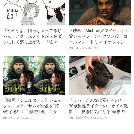
「やめなよ。困っちゃってるじ
《映画『Michael／マイケル』》
ゃん」とクラスメイトが人をダ
父ジョセフ・ジャクソン役、コ
シにして盛り上がる 『佐々田
ールマン・ドミンゴ オフィシャ
は友達』が抉り出す青春時代
ルインタビュー“観客を魅了した
PR（キノフィルムズ）
の“影”とは
名優、複雑な父親像への想いを
語る”《日本興収70億円突破》
《映画『シェルター』》ジェイ
「えっ、こんなに変わるの？」
ソン・ステイサムがお盆を“打
36歳男性ライターのニオイが激
破”する!!《「眠眠打破」コラ
変！ 夏場に気になる“頭皮のニ
ボ》
オイ”や“ベタつき”を解消す
PR（キノフィルムズ）
PR（株式会社スヴェンソン）
る、“ウィッグのスペシャリス
ト”が生み出した徹底ケアとは