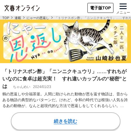
電子版TOP
メニュー
TOP
連載
にゃーの恩返し
「トリナスポン酢」「ニンニクキュウリ」……すれち
「トリナスポン酢」「ニンニクキュウリ」……すれちが
いなのに食卓は超充実！ すれ違いカップルの“秘密”と
は
ちゃんめい
2024/01/23
鶴の恩返しや分福茶釜。人間に助けられた動物が恩を返す物語は、昔から
ある物語の典型的なパターンだ。けれど、令和の時代では根強い人気を誇
るあの動物が、なんと超現代的な方法で恩返しをしてくれるらしい。
▼▼▼ 物語の舞台は…
続きを読む