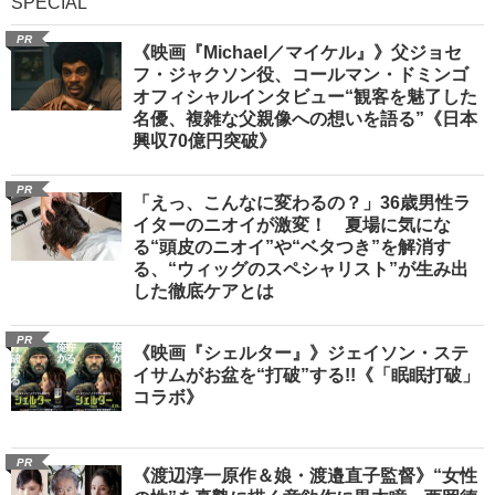
SPECIAL
PR
《映画『Michael／マイケル』》父ジョセ
フ・ジャクソン役、コールマン・ドミンゴ
オフィシャルインタビュー“観客を魅了した
名優、複雑な父親像への想いを語る”《日本
興収70億円突破》
PR
「えっ、こんなに変わるの？」36歳男性ラ
イターのニオイが激変！ 夏場に気にな
る“頭皮のニオイ”や“ベタつき”を解消す
る、“ウィッグのスペシャリスト”が生み出
した徹底ケアとは
PR
《映画『シェルター』》ジェイソン・ステ
イサムがお盆を“打破”する!!《「眠眠打破」
コラボ》
PR
《渡辺淳一原作＆娘・渡邉直子監督》“女性