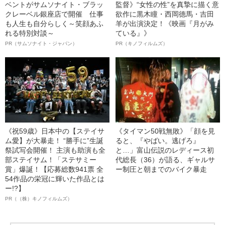
ベントがサムソナイト・ブラッ
監督》“女性の性”を真摯に描く意
クレーベル銀座店で開催 仕事
欲作に黒木瞳・西岡德馬・吉田
も人生も自分らしく～笑顔あふ
羊が出演決定！《映画『月がみ
れる特別対談～
ている』》
PR（サムソナイト・ジャパン）
PR（キノフィルムズ）
《祝59歳》日本中の【ステイサ
《タイマン50戦無敗》「顔を見
ム愛】が大暴走！ “勝手に”生誕
ると、『やばい。逃げろ』
祭試写会開催！ 主演も助演も全
と…」富山伝説のレディース初
部ステイサム！「ステサミー
代総長（36）が語る、ギャルサ
賞」爆誕！【応募総数941票 全
ー制圧と朝までのバイク暴走
54作品の栄冠に輝いた作品とは
ー!?】
PR（（株）キノフィルムズ）