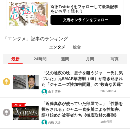
X(旧Twitter)をフォローして最新記事
をいち早く読もう
文春オンラインをフォロー
「エンタメ」記事のランキング
エンタメ
総合
最新
24時間
週間
月間
写真
「父の通夜の晩、息子を狙うジャニー氏に気
づいた」元SMAP草彅剛（49）が巻き込まれ
た「ジャニーズ性加害問題」の“数奇な因縁”
2023/08/04
山本 雲丹
「近藤真彦が使っていた部屋で…」「性器を
NEW
握らされる」ジャニー喜多川による性加害、
語り始めた被害者たち《徹底取材の裏側》
18時間前
髙橋 大介