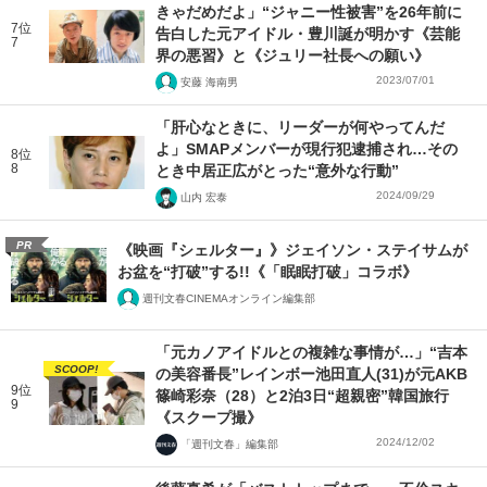
きゃだめだよ」“ジャニー性被害”を26年前に
7位
告白した元アイドル・豊川誕が明かす《芸能
7
界の悪習》と《ジュリー社長への願い》
2023/07/01
安藤 海南男
「肝心なときに、リーダーが何やってんだ
よ」SMAPメンバーが現行犯逮捕され…その
8位
8
とき中居正広がとった“意外な行動”
2024/09/29
山内 宏泰
PR
《映画『シェルター』》ジェイソン・ステイサムが
お盆を“打破”する!!《「眠眠打破」コラボ》
週刊文春CINEMAオンライン編集部
「元カノアイドルとの複雑な事情が…」“吉本
SCOOP!
の美容番長”レインボー池田直人(31)が元AKB
9位
篠崎彩奈（28）と2泊3日“超親密”韓国旅行
9
《スクープ撮》
2024/12/02
「週刊文春」編集部