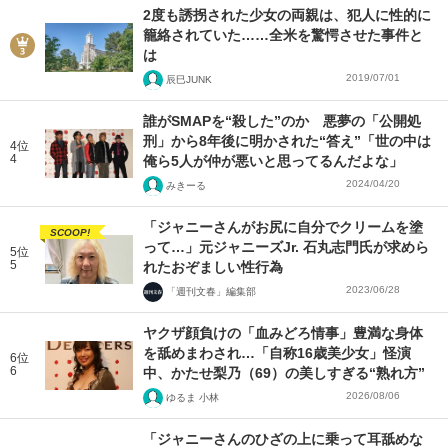
2度も誘拐された少女の両親は、犯人に性的に
籠絡されていた……全米を驚愕させた事件と
は
2019/07/01
辰巳JUNK
誰がSMAPを“殺した”のか 悪夢の「公開処
刑」から8年後に明かされた“答え”「世の中は
4位
4
俺ら5人が仲が悪いと思ってるんだよな」
2024/04/20
みきーる
「ジャニーさんがお尻に自分でクリームを塗
SCOOP!
って…」元ジャニーズJr. 石丸志門氏が求めら
5位
5
れたおぞましい性行為
2023/06/28
「週刊文春」編集部
ヤクザ顔負けの「血みどろ情事」豊満な身体
を舐めまわされ…「自称16歳美少女」怪演
6位
6
中、かたせ梨乃（69）の美しすぎる“熟れ方”
2026/08/06
ゆるま 小林
「ジャニーさんのひざの上に乗って耳舐めな