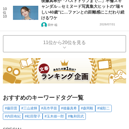
後藤真希が「バストトップまで…」不倫スキ
ャンダル→セミヌード写真集大ヒットの“瑞々
10
しい40歳”に…ファンとの距離感にこだわり続
位
10
けるワケ
2026/07/31
田中 稲
11位から20位を見る
おすすめのキーワードタグ一覧
#藤田晋
#三山凌輝
#高市早苗
#後藤真希
#森岡毅
#城彰二
#内田有紀
#松田聖子
#玉木雄一郎
#亀和田武