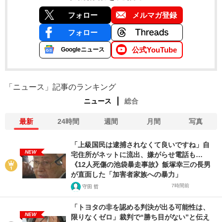
フォロー
メルマガ登録
フォロー
公式YouTube
Googleニュース
「ニュース」記事のランキング
ニュース
総合
最新
24時間
週間
月間
写真
「上級国民は逮捕されなくて良いですね」自
NEW
宅住所がネットに流出、嫌がらせ電話も…
《12人死傷の池袋暴走事故》飯塚幸三の長男
が直面した「加害者家族への暴力」
7時間前
守田 哲
「トヨタの非を認める判決が出る可能性は、
NEW
限りなくゼロ」裁判で“勝ち目がない”と伝え