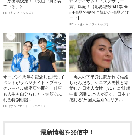
羊が出演決定！《映画『月がみ
部ステイサム！「ステサミー
ている』》
賞」爆誕！【応募総数941票 全
54作品の栄冠に輝いた作品とは
PR（キノフィルムズ）
ー!?】
PR（（株）キノフィルムズ）
オープン1周年を記念した特別イ
「黒人の下半身に惹かれて結婚
ベントがサムソナイト・ブラッ
したんだろ」ケニア人男性と結
クレーベル銀座店で開催 仕事
婚した日本人女性（31）に“誹謗
も人生も自分らしく～笑顔あふ
中傷”殺到…本人が語る、日本で
れる特別対談～
感じる“外国人差別”のリアル
PR（サムソナイト・ジャパン）
最新情報を発信中！