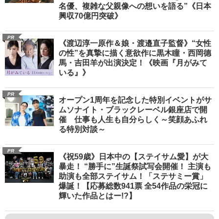
名優、複雑な父親像への想いを語る”《日本
興収70億円突破》
PR
《渡辺淳一原作＆娘・渡邉直子監督》“女性
の性”を真摯に描く意欲作に黒木瞳・西岡德
馬・吉田羊が出演決定！《映画『月がみて
いる』》
PR
オープン1周年を記念した特別イベントがサ
ムソナイト・ブラックレーベル銀座店で開
催 仕事も人生も自分らしく～笑顔あふれ
る特別対談～
PR
《祝59歳》日本中の【ステイサム愛】が大
暴走！ “勝手に”生誕祭試写会開催！ 主演も
助演も全部ステイサム！「ステサミー賞」
爆誕！【応募総数941票 全54作品の栄冠に
輝いた作品とはー!?】