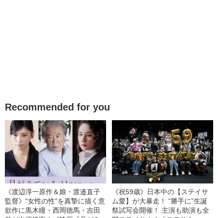
Recommended for you
《渡辺淳一原作＆娘・渡邉直子
《祝59歳》日本中の【ステイサ
監督》“女性の性”を真摯に描く意
ム愛】が大暴走！ “勝手に”生誕
欲作に黒木瞳・西岡德馬・吉田
祭試写会開催！ 主演も助演も全