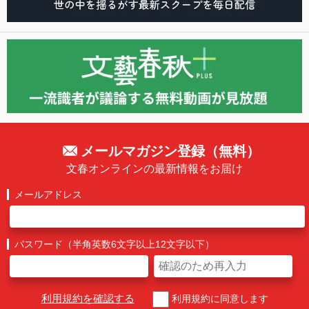
メールマガジン登録（無料）
文春オンラインの最新情報をお届け
メールアドレス
パスワード（半角英数6文字以上12文字以下）
利用規約を確認する
利用規約に同意します