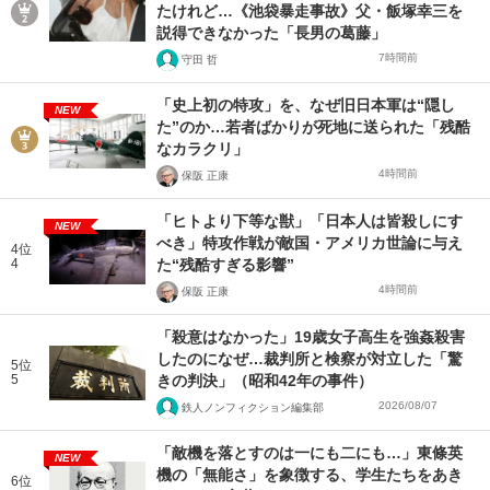
たけれど…《池袋暴走事故》父・飯塚幸三を
説得できなかった「長男の葛藤」
7時間前
守田 哲
「史上初の特攻」を、なぜ旧日本軍は“隠し
NEW
た”のか…若者ばかりが死地に送られた「残酷
なカラクリ」
4時間前
保阪 正康
「ヒトより下等な獣」「日本人は皆殺しにす
NEW
べき」特攻作戦が敵国・アメリカ世論に与え
4位
4
た“残酷すぎる影響”
4時間前
保阪 正康
「殺意はなかった」19歳女子高生を強姦殺害
したのになぜ…裁判所と検察が対立した「驚
5位
5
きの判決」（昭和42年の事件）
2026/08/07
鉄人ノンフィクション編集部
「敵機を落とすのは一にも二にも…」東條英
NEW
機の「無能さ」を象徴する、学生たちをあき
6位