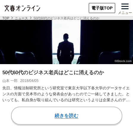
電子版TOP
メニュー
TOP
ニュース
50代60代のビジネス老兵はどこに消えるのか
50代60代のビジネス老兵はどこに消えるのか
山本 一郎
2018/04/05
先日、情報法制研究所という研究室で東京大学以下各大学のデータサイエ
ンスの方面で見本市のような発表会があったのでご一緒してきました。と
いっても、私自身が取り組んでいるのは研究というよりは企業さんのデー
タ解析の方針など…
続きを読む