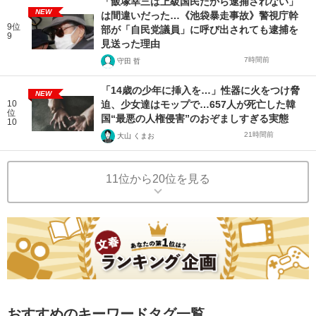
「飯塚幸三は上級国民だから逮捕されない」
NEW
は間違いだった…《池袋暴走事故》警視庁幹
9位
部が「自民党議員」に呼び出されても逮捕を
9
見送った理由
7時間前
守田 哲
「14歳の少年に挿入を…」性器に火をつけ脅
NEW
10
迫、少女達はモップで…657人が死亡した韓
位
国“最悪の人権侵害”のおぞましすぎる実態
10
21時間前
大山 くまお
11位から20位を見る
おすすめのキーワードタグ一覧