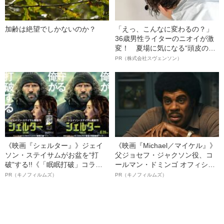
加齢は絶望でしかないのか？
「えっ、こんなに変わるの？」
36歳男性ライターのニオイが激
変！ 夏場に気になる“頭皮のニ
オイ”や“ベタつき”を解消す
PR（株式会社スヴェンソン）
る、“ウィッグのスペシャリス
ト”が生み出した徹底ケアとは
《映画『シェルター』》ジェイ
《映画『Michael／マイケル』》
ソン・ステイサムがお盆を“打
父ジョセフ・ジャクソン役、コ
破”する!!《「眠眠打破」コラ
ールマン・ドミンゴ オフィシャ
ボ》
ルインタビュー“観客を魅了した
PR（キノフィルムズ）
PR（キノフィルムズ）
名優、複雑な父親像への想いを
語る”《日本興収70億円突破》