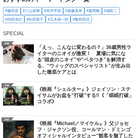
#藤田晋
#三山凌輝
#高市早苗
#後藤真希
#森岡毅
#城彰二
#内田有紀
#松田聖子
#玉木雄一郎
#亀和田武
SPECIAL
PR
「えっ、こんなに変わるの？」36歳男性ラ
イターのニオイが激変！ 夏場に気にな
る“頭皮のニオイ”や“ベタつき”を解消す
る、“ウィッグのスペシャリスト”が生み出
した徹底ケアとは
PR
《映画『シェルター』》ジェイソン・ステ
イサムがお盆を“打破”する!!《「眠眠打破」
コラボ》
PR
《映画『Michael／マイケル』》父ジョセ
フ・ジャクソン役、コールマン・ドミンゴ
オフィシャルインタビュー“観客を魅了した