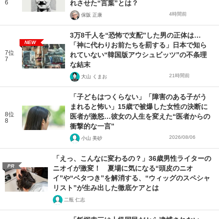
6
れさせた“言葉”とは？
4時間前
保阪 正康
3万8千人を“恐怖で支配”した男の正体は…
NEW
「神に代わりお前たちを罰する」日本で知ら
7位
れていない“韓国版アウシュビッツ”の不条理
7
な結末
21時間前
大山 くまお
「子どもはつくらない」「障害のある子がう
まれると怖い」15歳で被爆した女性の決断に
8位
医者が激怒…彼女の人生を変えた“医者からの
8
衝撃的な一言”
2026/08/06
小山 美砂
「えっ、こんなに変わるの？」36歳男性ライターの
PR
ニオイが激変！ 夏場に気になる“頭皮のニオ
イ”や“ベタつき”を解消する、“ウィッグのスペシャ
リスト”が生み出した徹底ケアとは
二瓶 仁志