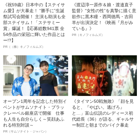
《祝59歳》日本中の【ステイサ
《渡辺淳一原作＆娘・渡邉直子
ム愛】が大暴走！ “勝手に”生誕
監督》“女性の性”を真摯に描く意
祭試写会開催！ 主演も助演も全
欲作に黒木瞳・西岡德馬・吉田
部ステイサム！「ステサミー
羊が出演決定！《映画『月がみ
賞」爆誕！【応募総数941票 全
ている』》
54作品の栄冠に輝いた作品とは
PR（キノフィルムズ）
ー!?】
PR（（株）キノフィルムズ）
オープン1周年を記念した特別イ
《タイマン50戦無敗》「顔を見
ベントがサムソナイト・ブラッ
ると、『やばい。逃げろ』
クレーベル銀座店で開催 仕事
と…」富山伝説のレディース初
も人生も自分らしく～笑顔あふ
代総長（36）が語る、ギャルサ
れる特別対談～
ー制圧と朝までのバイク暴走
PR（サムソナイト・ジャパン）