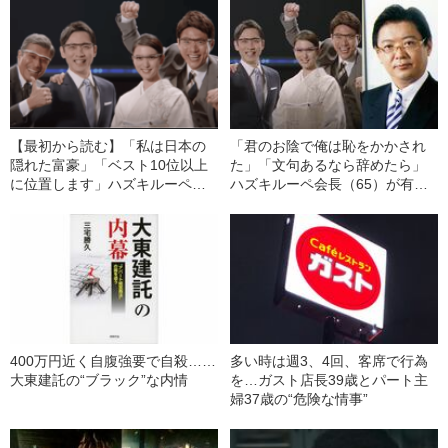
【最初から読む】「私は日本の
「君のお陰で俺は恥をかかされ
隠れた富豪」「ベスト10位以上
た」「文句あるなら辞めたら」
に位置します」ハズキルーペ会
ハズキルーペ会長（65）が有名
長が記者に語った60分間の電話
学園で女子生徒に“言論封殺”《会
の中身《有名学園でのトラブル
場にはすすり泣く声が…》
を直撃すると…》
400万円近く自腹強要で自殺……
多い時は週3、4回、客席で行為
大東建託の“ブラック”な内情
を…ガスト店長39歳とパート主
婦37歳の“危険な情事”