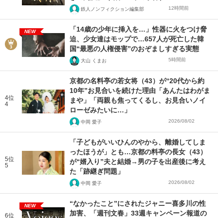
12時間前
鉄人ノンフィクション編集部
「14歳の少年に挿入を…」性器に火をつけ脅
NEW
迫、少女達はモップで…657人が死亡した韓
国“最悪の人権侵害”のおぞましすぎる実態
5時間前
大山 くまお
京都の名料亭の若女将（43）が“20代から約
10年”お見合いを続けた理由「あんたはわがま
4位
まや」「両親も焦ってくるし、お見合いノイ
4
ローゼみたいに…」
2026/08/02
中岡 愛子
「子どもがいいひんのやから、離婚してしま
ったほうが」とも…京都の料亭の長女（43）
5位
が“婿入り”夫と結婚→男の子を出産後に考え
5
た「跡継ぎ問題」
2026/08/02
中岡 愛子
“なかったこと”にされたジャニー喜多川の性
NEW
加害、「週刊文春」33週キャンペーン報道の
6位