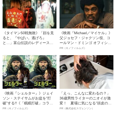
《タイマン50戦無敗》「顔を見
《映画『Michael／マイケル』》
ると、『やばい。逃げろ』
父ジョセフ・ジャクソン役、コ
と…」富山伝説のレディース初
ールマン・ドミンゴ オフィシャ
代総長（36）が語る、ギャルサ
ルインタビュー“観客を魅了した
PR（キノフィルムズ）
ー制圧と朝までのバイク暴走
名優、複雑な父親像への想いを
語る”《日本興収70億円突破》
《映画『シェルター』》ジェイ
「えっ、こんなに変わるの？」
ソン・ステイサムがお盆を“打
36歳男性ライターのニオイが激
破”する!!《「眠眠打破」コラ
変！ 夏場に気になる“頭皮のニ
ボ》
オイ”や“ベタつき”を解消す
PR（キノフィルムズ）
PR（株式会社スヴェンソン）
る、“ウィッグのスペシャリス