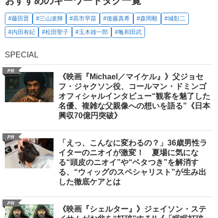
おすすめのキーワードタグ一覧
#藤田晋
#三山凌輝
#高市早苗
#後藤真希
#森岡毅
#城彰二
#内田有紀
#松田聖子
#玉木雄一郎
#亀和田武
SPECIAL
PR
《映画『Michael／マイケル』》父ジョセ
フ・ジャクソン役、コールマン・ドミンゴ
オフィシャルインタビュー“観客を魅了した
名優、複雑な父親像への想いを語る”《日本
興収70億円突破》
PR
「えっ、こんなに変わるの？」36歳男性ラ
イターのニオイが激変！ 夏場に気にな
る“頭皮のニオイ”や“ベタつき”を解消す
る、“ウィッグのスペシャリスト”が生み出
した徹底ケアとは
PR
《映画『シェルター』》ジェイソン・ステ