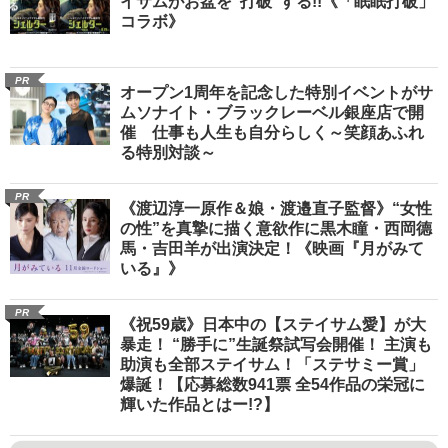
イサムがお盆を“打破”する!!《「眠眠打破」
コラボ》
PR
オープン1周年を記念した特別イベントがサ
ムソナイト・ブラックレーベル銀座店で開
催 仕事も人生も自分らしく～笑顔あふれ
る特別対談～
PR
《渡辺淳一原作＆娘・渡邉直子監督》“女性
の性”を真摯に描く意欲作に黒木瞳・西岡德
馬・吉田羊が出演決定！《映画『月がみて
いる』》
PR
《祝59歳》日本中の【ステイサム愛】が大
暴走！ “勝手に”生誕祭試写会開催！ 主演も
助演も全部ステイサム！「ステサミー賞」
爆誕！【応募総数941票 全54作品の栄冠に
輝いた作品とはー!?】