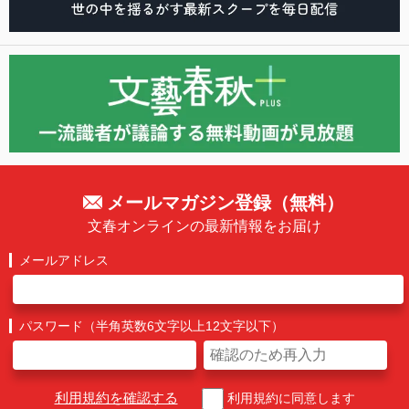
メールマガジン登録（無料）
文春オンラインの最新情報をお届け
メールアドレス
パスワード（半角英数6文字以上12文字以下）
利用規約を確認する
利用規約に同意します