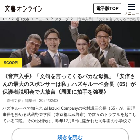
電子版TOP
メニュー
TOP
週刊文春
ニュース
スクープ
《音声入手》「文句を言ってくるバカな母
《音声入手》「文句を言ってくるバカな母親」「安倍さ
んの最大のスポンサーは私」ハズキルーペ会長（65）が
保護者説明会で大放言《周囲に拍手を強要》
「週刊文春」編集部
2024/02/03
ハズキルーペで知られるHazuki Companyの松村謙三会長（65）が、副理
事長を務める武蔵野東学園（東京都武蔵野市）で数々のトラブルを起こし
ている問題。その松村氏は、昨年12月8日に開かれた同学園の小学校で
の…
続きを読む