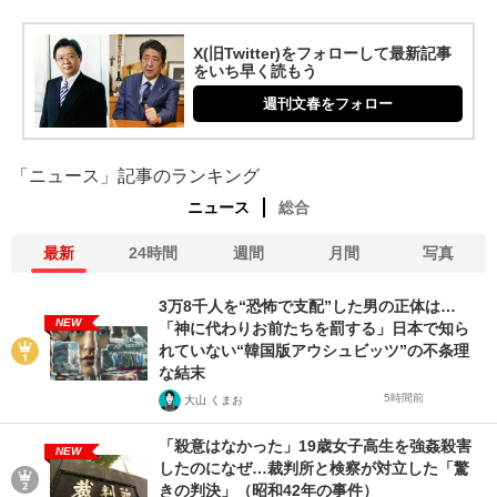
X(旧Twitter)をフォローして最新記事
をいち早く読もう
週刊文春をフォロー
「ニュース」記事のランキング
ニュース
総合
最新
24時間
週間
月間
写真
3万8千人を“恐怖で支配”した男の正体は…
NEW
「神に代わりお前たちを罰する」日本で知ら
れていない“韓国版アウシュビッツ”の不条理
な結末
5時間前
大山 くまお
「殺意はなかった」19歳女子高生を強姦殺害
NEW
したのになぜ…裁判所と検察が対立した「驚
きの判決」（昭和42年の事件）