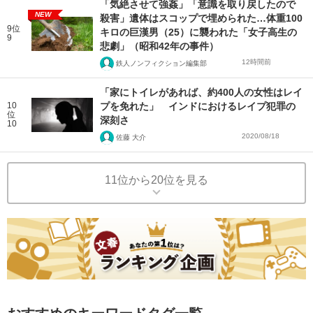
「気絶させて強姦」「意識を取り戻したので
NEW
殺害」遺体はスコップで埋められた…体重100
9位
キロの巨漢男（25）に襲われた「女子高生の
9
悲劇」（昭和42年の事件）
12時間前
鉄人ノンフィクション編集部
「家にトイレがあれば、約400人の女性はレイ
10
プを免れた」 インドにおけるレイプ犯罪の
位
深刻さ
10
2020/08/18
佐藤 大介
11位から20位を見る