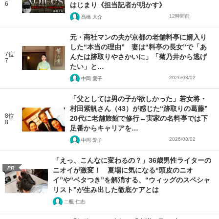
6
はじまり《担当記者が明かす》
12時間前
髙橋 大介
元・商社マンの夫が京都の老舗料亭に婿入り
した“本当の理由” 妻は“料亭の長女”で「あ
7位
んたは跡取りやさかいに」「菊乃井から逃げ
7
たい」と…
2026/08/02
中岡 愛子
「父としては男の子が欲しかった」若女将・
村田紫帆さん（43）が感じた“跡取りの葛藤”
8位
20代に老舗旅館で修行→実家の名料亭では下
8
足番からキャリアを…
2026/08/02
中岡 愛子
「えっ、こんなに変わるの？」36歳男性ライターの
PR
ニオイが激変！ 夏場に気になる“頭皮のニオ
イ”や“ベタつき”を解消する、“ウィッグのスペシャ
リスト”が生み出した徹底ケアとは
二瓶 仁志