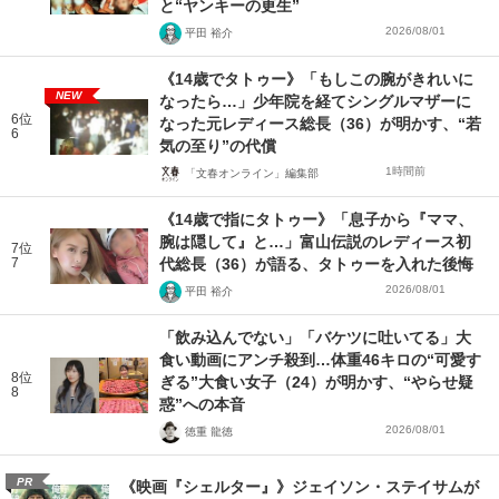
と“ヤンキーの更生”
2026/08/01
平田 裕介
《14歳でタトゥー》「もしこの腕がきれいに
NEW
なったら…」少年院を経てシングルマザーに
6位
なった元レディース総長（36）が明かす、“若
6
気の至り”の代償
1時間前
「文春オンライン」編集部
《14歳で指にタトゥー》「息子から『ママ、
腕は隠して』と…」富山伝説のレディース初
7位
7
代総長（36）が語る、タトゥーを入れた後悔
2026/08/01
平田 裕介
「飲み込んでない」「バケツに吐いてる」大
食い動画にアンチ殺到…体重46キロの“可愛す
8位
ぎる”大食い女子（24）が明かす、“やらせ疑
8
惑”への本音
2026/08/01
徳重 龍徳
PR
《映画『シェルター』》ジェイソン・ステイサムが