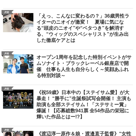
PR
「えっ、こんなに変わるの？」36歳男性ラ
イターのニオイが激変！ 夏場に気にな
る“頭皮のニオイ”や“ベタつき”を解消す
る、“ウィッグのスペシャリスト”が生み出
した徹底ケアとは
PR
オープン1周年を記念した特別イベントがサ
ムソナイト・ブラックレーベル銀座店で開
催 仕事も人生も自分らしく～笑顔あふれ
る特別対談～
PR
《祝59歳》日本中の【ステイサム愛】が大
暴走！ “勝手に”生誕祭試写会開催！ 主演も
助演も全部ステイサム！「ステサミー賞」
爆誕！【応募総数941票 全54作品の栄冠に
輝いた作品とはー!?】
PR
《渡辺淳一原作＆娘・渡邉直子監督》“女性