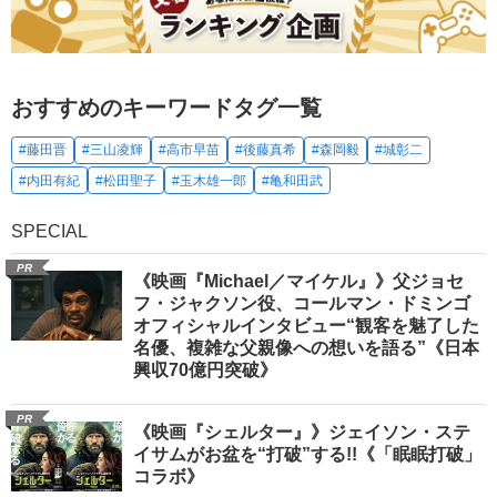
おすすめのキーワードタグ一覧
#藤田晋
#三山凌輝
#高市早苗
#後藤真希
#森岡毅
#城彰二
#内田有紀
#松田聖子
#玉木雄一郎
#亀和田武
SPECIAL
PR
《映画『Michael／マイケル』》父ジョセ
フ・ジャクソン役、コールマン・ドミンゴ
オフィシャルインタビュー“観客を魅了した
名優、複雑な父親像への想いを語る”《日本
興収70億円突破》
PR
《映画『シェルター』》ジェイソン・ステ
イサムがお盆を“打破”する!!《「眠眠打破」
コラボ》