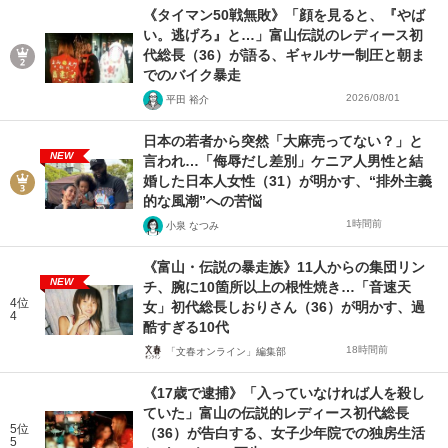
《タイマン50戦無敗》「顔を見ると、『やば
い。逃げろ』と…」富山伝説のレディース初
代総長（36）が語る、ギャルサー制圧と朝ま
でのバイク暴走
2026/08/01
平田 裕介
日本の若者から突然「大麻売ってない？」と
NEW
言われ…「侮辱だし差別」ケニア人男性と結
婚した日本人女性（31）が明かす、“排外主義
的な風潮”への苦悩
1時間前
小泉 なつみ
《富山・伝説の暴走族》11人からの集団リン
NEW
チ、腕に10箇所以上の根性焼き…「音速天
4位
女」初代総長しおりさん（36）が明かす、過
4
酷すぎる10代
18時間前
「文春オンライン」編集部
《17歳で逮捕》「入っていなければ人を殺し
ていた」富山の伝説的レディース初代総長
5位
（36）が告白する、女子少年院での独房生活
5