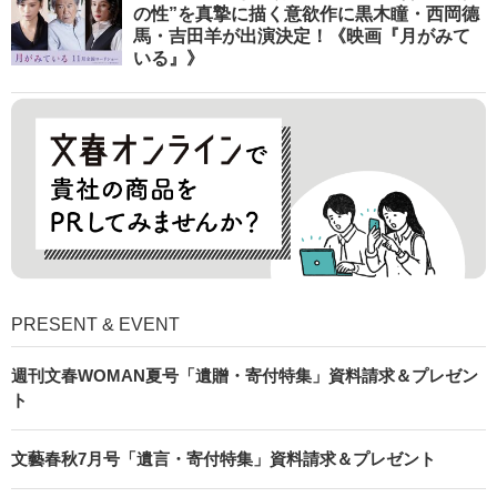
の性”を真摯に描く意欲作に黒木瞳・西岡德
馬・吉田羊が出演決定！《映画『月がみて
いる』》
PRESENT & EVENT
週刊文春WOMAN夏号「遺贈・寄付特集」資料請求＆プレゼン
ト
文藝春秋7月号「遺言・寄付特集」資料請求＆プレゼント