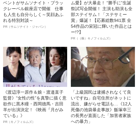
ベントがサムソナイト・ブラッ
ム愛】が大暴走！ “勝手に”生誕
クレーベル銀座店で開催 仕事
祭試写会開催！ 主演も助演も全
も人生も自分らしく～笑顔あふ
部ステイサム！「ステサミー
れる特別対談～
賞」爆誕！【応募総数941票 全
54作品の栄冠に輝いた作品とは
PR（サムソナイト・ジャパン）
ー!?】
PR（（株）キノフィルムズ）
《渡辺淳一原作＆娘・渡邉直子
「上級国民は逮捕されなくて良
監督》“女性の性”を真摯に描く意
いですね」自宅住所がネットに
欲作に黒木瞳・西岡德馬・吉田
流出、嫌がらせ電話も…《12人
羊が出演決定！《映画『月がみ
死傷の池袋暴走事故》飯塚幸三
ている』》
の長男が直面した「加害者家族
への暴力」
PR（キノフィルムズ）