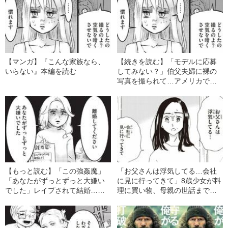
【マンガ】『こんな家族なら、
【続きを読む】「モデルに応募
いらない』本編を読む
してみない？」伯父夫婦に裸の
写真を撮られて…アメリカで生
まれ日本で育った少女の“壮絶な
生い立ち”
【もっと読む】「この強姦魔」
「お父さんは浮気してる…会社
「あなたがずっとずっと大嫌い
に見に行ってきて」8歳少女が料
でした」レイプされて結婚…息
理に買い物、母親の世話まで…
子の大学進学と同時に“離婚届”を
ヤングケアラー当事者の“異常な
突きつけた女性の半生
日常”