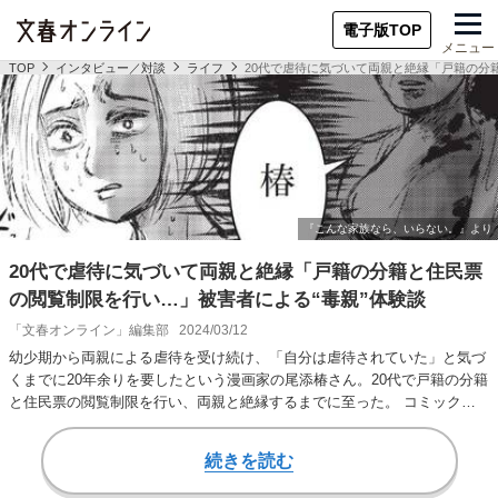
電子版TOP
メニュー
TOP
インタビュー／対談
ライフ
20代で虐待に気づいて両親と絶縁「戸籍の分
20代で虐待に気づいて両親と絶縁「戸籍の分籍と住民票
の閲覧制限を行い…」被害者による“毒親”体験談
「文春オンライン」編集部
2024/03/12
幼少期から両親による虐待を受け続け、「自分は虐待されていた」と気づ
くまでに20年余りを要したという漫画家の尾添椿さん。20代で戸籍の分籍
と住民票の閲覧制限を行い、両親と絶縁するまでに至った。 コミック
『こんな家族な…
続きを読む