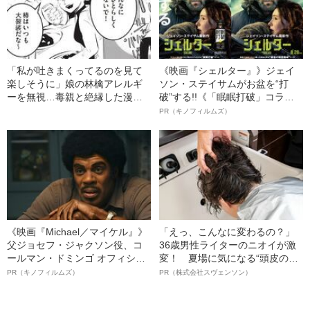
「私が吐きまくってるのを見て
《映画『シェルター』》ジェイ
楽しそうに」娘の林檎アレルギ
ソン・ステイサムがお盆を“打
ーを無視…毒親と絶縁した漫画
破”する!!《「眠眠打破」コラ
家が語る、“逃げよう”と決意した
ボ》
PR（キノフィルムズ）
瞬間【マンガあり】
《映画『Michael／マイケル』》
「えっ、こんなに変わるの？」
父ジョセフ・ジャクソン役、コ
36歳男性ライターのニオイが激
ールマン・ドミンゴ オフィシャ
変！ 夏場に気になる“頭皮のニ
ルインタビュー“観客を魅了した
オイ”や“ベタつき”を解消す
PR（キノフィルムズ）
PR（株式会社スヴェンソン）
名優、複雑な父親像への想いを
る、“ウィッグのスペシャリス
語る”《日本興収70億円突破》
ト”が生み出した徹底ケアとは