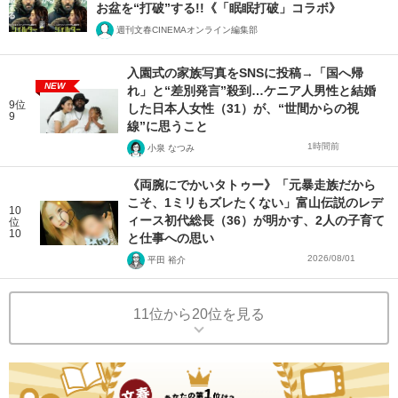
お盆を“打破”する!!《「眠眠打破」コラボ》
週刊文春CINEMAオンライン編集部
入園式の家族写真をSNSに投稿→「国へ帰
NEW
れ」と“差別発言”殺到…ケニア人男性と結婚
9位
した日本人女性（31）が、“世間からの視
9
線”に思うこと
1時間前
小泉 なつみ
《両腕にでかいタトゥー》「元暴走族だから
こそ、1ミリもズレたくない」富山伝説のレデ
10
ィース初代総長（36）が明かす、2人の子育て
位
10
と仕事への思い
2026/08/01
平田 裕介
11位から20位を見る