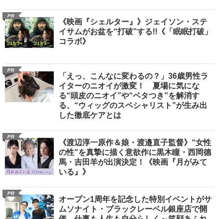
PR
《映画『シェルター』》ジェイソン・ステ
イサムがお盆を“打破”する!!《「眠眠打破」
コラボ》
PR
「えっ、こんなに変わるの？」36歳男性ラ
イターのニオイが激変！ 夏場に気にな
る“頭皮のニオイ”や“ベタつき”を解消す
る、“ウィッグのスペシャリスト”が生み出
した徹底ケアとは
PR
《渡辺淳一原作＆娘・渡邉直子監督》“女性
の性”を真摯に描く意欲作に黒木瞳・西岡德
馬・吉田羊が出演決定！《映画『月がみて
いる』》
PR
オープン1周年を記念した特別イベントがサ
ムソナイト・ブラックレーベル銀座店で開
催 仕事も人生も自分らしく～笑顔あふれ