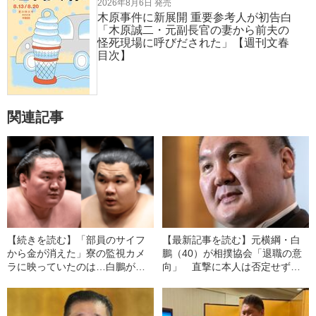
2026年8月6日 発売
木原事件に新展開 重要参考人が初告白
「木原誠二・元副長官の妻から前夫の
怪死現場に呼びだされた」【週刊文春
目次】
関連記事
【続きを読む】「部員のサイフ
【最新記事を読む】元横綱・白
から金が消えた」寮の監視カメ
鵬（40）が相撲協会「退職の意
ラに映っていたのは…白鵬が黙
向」 直撃に本人は否定せず、
認した“角界追放”北青鵬・学生時
宮城野部屋は無期限閉鎖中
代の「前科」《寸借サギ常習
犯》