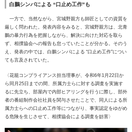
白鵬シンパによる “口止め工作”も
一方で、当然ながら、宮城野親方も師匠としての資質を
厳しく問われた。発表内容をみると、宮城野親方は、北青
鵬の暴力行為を把握しながら、解決に向けた対応を取ら
ず、相撲協会への報告も怠っていたことが分かる。そのう
え、発表の中では、白鵬シンパによる “口止め工作”につい
ても言及されていた。
〈花籠コンプライアンス担当理事が、令和6年1月22日か
ら同月25日までの間、所属力士らに対する調査を実施す
るに先立ち、部屋内で内部ヒアリングを行うに際し、部外
者の番組制作会社社員を関与させたことで、同人による所
属力士らへの口止め工作等につながり、事実認定をゆがめ
る危険を生じさせて、相撲協会による調査を妨害〉