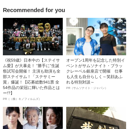
Recommended for you
《祝59歳》日本中の【ステイサ
オープン1周年を記念した特別イ
ム愛】が大暴走！ “勝手に”生誕
ベントがサムソナイト・ブラッ
祭試写会開催！ 主演も助演も全
クレーベル銀座店で開催 仕事
部ステイサム！「ステサミー
も人生も自分らしく～笑顔あふ
賞」爆誕！【応募総数941票 全
れる特別対談～
54作品の栄冠に輝いた作品とは
PR（サムソナイト・ジャパン）
ー!?】
PR（（株）キノフィルムズ）