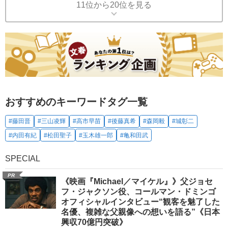
11位から20位を見る
おすすめのキーワードタグ一覧
#藤田晋
#三山凌輝
#高市早苗
#後藤真希
#森岡毅
#城彰二
#内田有紀
#松田聖子
#玉木雄一郎
#亀和田武
SPECIAL
PR
《映画『Michael／マイケル』》父ジョセ
フ・ジャクソン役、コールマン・ドミンゴ
オフィシャルインタビュー“観客を魅了した
名優、複雑な父親像への想いを語る”《日本
興収70億円突破》