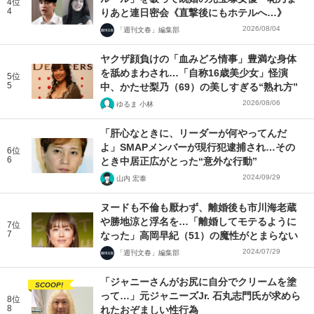
4位
4
りあと連日密会《直撃後にもホテルへ…》
2026/08/04
「週刊文春」編集部
ヤクザ顔負けの「血みどろ情事」豊満な身体
を舐めまわされ…「自称16歳美少女」怪演
5位
5
中、かたせ梨乃（69）の美しすぎる“熟れ方”
2026/08/06
ゆるま 小林
「肝心なときに、リーダーが何やってんだ
よ」SMAPメンバーが現行犯逮捕され…その
6位
6
とき中居正広がとった“意外な行動”
2024/09/29
山内 宏泰
ヌードも不倫も厭わず、離婚後も市川海老蔵
や勝地涼と浮名を…「離婚してモテるように
7位
7
なった」高岡早紀（51）の魔性がとまらない
2024/07/29
「週刊文春」編集部
「ジャニーさんがお尻に自分でクリームを塗
SCOOP!
って…」元ジャニーズJr. 石丸志門氏が求めら
8位
8
れたおぞましい性行為