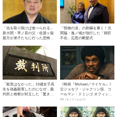
「虫を取り除けば食べられる」
「怪物の涙」の欺瞞を暴く！元
新大関・琴ノ若の父・佐渡ヶ嶽
関脇・逸ノ城が強行した「師匠
親方が弟子たちに行った恐怖の
不在」忘恩の断髪式
いじめ“飯のかわいがり”とは
「殺意はなかった」19歳女子高
《映画『Michael／マイケル』》
生を強姦殺害したのになぜ…裁
父ジョセフ・ジャクソン役、コ
判所と検察が対立した「驚きの
ールマン・ドミンゴ オフィシャ
判決」（昭和42年の事件）
ルインタビュー“観客を魅了した
PR（キノフィルムズ）
名優、複雑な父親像への想いを
語る”《日本興収70億円突破》