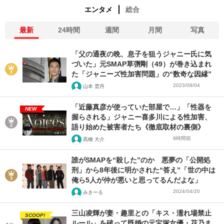
エンタメ
総合
最新
24時間
週間
月間
写真
「父の通夜の晩、息子を狙うジャニー氏に気
づいた」元SMAP草彅剛（49）が巻き込まれ
た「ジャニーズ性加害問題」の“数奇な因縁”
2023/08/04
山本 雲丹
「近藤真彦が使っていた部屋で…」「性器を
NEW
握らされる」ジャニー喜多川による性加害、
語り始めた被害者たち《徹底取材の裏側》
8時間前
髙橋 大介
誰がSMAPを“殺した”のか 悪夢の「公開処
刑」から8年後に明かされた“答え”「世の中は
俺ら5人が仲が悪いと思ってるんだよな」
2024/04/20
みきーる
三山凌輝が妻・趣里との「キス・濡れ場禁止
SCOOP!
ルール」を破って既婚の元宝塚女優・花乃ま