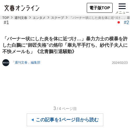
電子版TOP
メニュー
TOP
週刊文春
エンタメ
スクープ
「バーナー状にした炎を体に近づけ…」暴
#1
#2
「バーナー状にした炎を体に近づけ…」暴力力士の横暴を許
した白鵬に“師匠失格”の烙印「睾丸平手打ち、紗代子夫人に
不快メールも」《北青鵬引退騒動》
「週刊文春」編集部
2024/02/23
3
/4
ページ目
この記事を1ページ目から読む