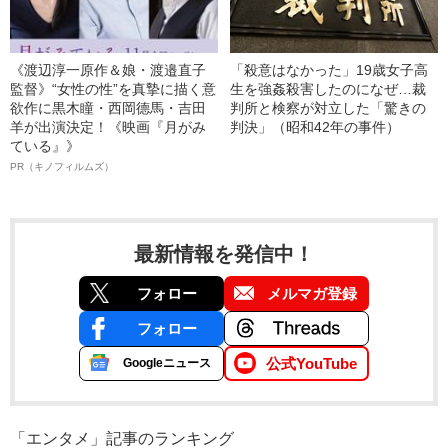
《渡辺淳一原作＆娘・渡邉直子
「殺意はなかった」19歳女子高
監督》“女性の性”を真摯に描く意
生を強姦殺害したのになぜ…裁
欲作に黒木瞳・西岡德馬・吉田
判所と検察が対立した「驚きの
羊が出演決定！《映画『月がみ
判決」（昭和42年の事件）
ている』》
PR（キノフィルムズ）
最新情報を発信中！
フォロー
メルマガ登録
フォロー
公式YouTube
Googleニュース
「エンタメ」記事のランキング