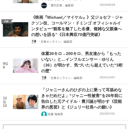
2023/06/28
「週刊文春」編集部
《映画『Michael／マイケル』》父ジョセフ・ジャ
PR
クソン役、コールマン・ドミンゴ オフィシャルイ
ンタビュー“観客を魅了した名優、複雑な父親像へ
の想いを語る”《日本興収70億円突破》
「文春オンライン」編集部
体重30キロ→200キロ、男友達から「もった
いない」と…インフルエンサー・ゆりん
9位
（36）が明かす、気づいたら超えていた“3桁
9
の壁”
2024/12/07
「文春オンライン」編集部
「ジャニーさんのひざの上に乗って耳舐めな
きゃだめだよ」“ジャニー性被害”を26年前に
10
告白した元アイドル・豊川誕が明かす《芸能
位
10
界の悪習》と《ジュリー社長への願い》
2023/07/01
安藤 海南男