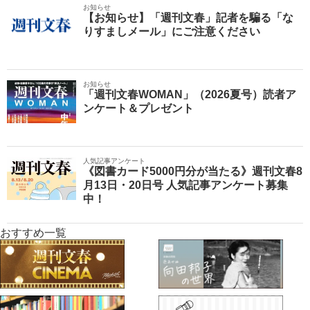
お知らせ
【お知らせ】「週刊文春」記者を騙る「な
りすましメール」にご注意ください
お知らせ
「週刊文春WOMAN」（2026夏号）読者ア
ンケート＆プレゼント
人気記事アンケート
《図書カード5000円分が当たる》週刊文春8
月13日・20日号 人気記事アンケート募集
中！
おすすめ一覧