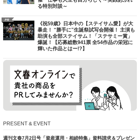
る特別対談～
PR
《祝59歳》日本中の【ステイサム愛】が大
暴走！ “勝手に”生誕祭試写会開催！ 主演も
助演も全部ステイサム！「ステサミー賞」
爆誕！【応募総数941票 全54作品の栄冠に
輝いた作品とはー!?】
PRESENT & EVENT
週刊文春7月2日号「資産運用・相続特集」資料請求＆プレゼン