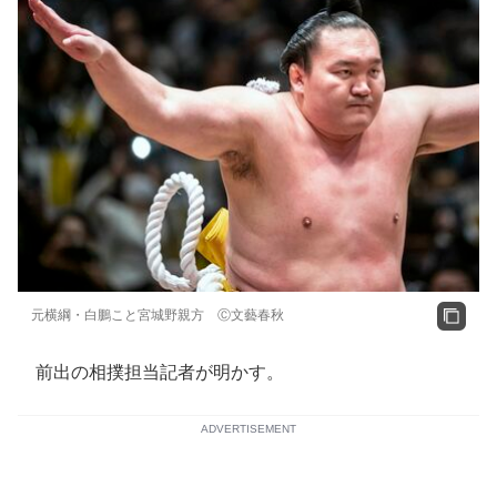
元横綱・白鵬こと宮城野親方 Ⓒ文藝春秋
前出の相撲担当記者が明かす。
ADVERTISEMENT