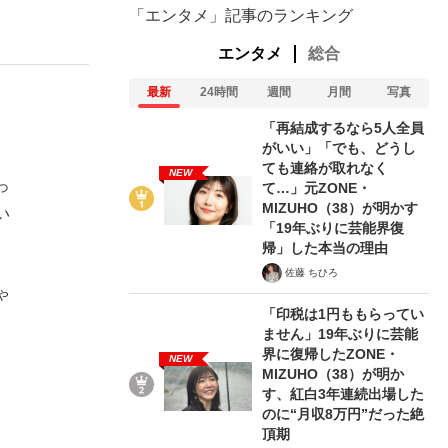
「エンタメ」記事のランキング
エンタメ
総合
最新
24時間
週間
月間
写真
「再結成するなら5人全員
がいい」「でも、どうし
ても連絡が取れなく
NEW
っ
て…」元ZONE・
MIZUHO（38）が明かす
い
「19年ぶりに芸能界復
帰」した本当の理由
佐藤 ちひろ
ゃ
「印税は1円ももらってい
、
ません」19年ぶりに芸能
界に復帰したZONE・
NEW
MIZUHO（38）が明か
す、紅白3年連続出場した
のに“月収8万円”だった絶
頂期