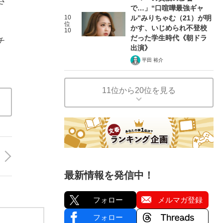
さ
で…」“口喧嘩最強ギャ
10
ル”みりちゃむ（21）が明
位
かす、いじめられ不登校
10
だった学生時代《朝ドラ
チ
出演》
平田 裕介
11位から20位を見る
最新情報を発信中！
フォロー
メルマガ登録
フォロー