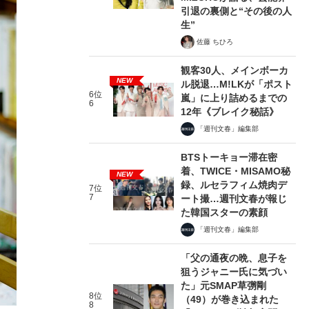
引退の裏側と“その後の人
生”
佐藤 ちひろ
観客30人、メインボーカ
NEW
ル脱退…M!LKが「ポスト
6位
嵐」に上り詰めるまでの
6
12年《ブレイク秘話》
「週刊文春」編集部
BTSトーキョー滞在密
着、TWICE・MISAMO秘
NEW
録、ルセラフィム焼肉デ
7位
7
ート撮…週刊文春が報じ
た韓国スターの素顔
「週刊文春」編集部
「父の通夜の晩、息子を
狙うジャニー氏に気づい
た」元SMAP草彅剛
8位
（49）が巻き込まれた
8