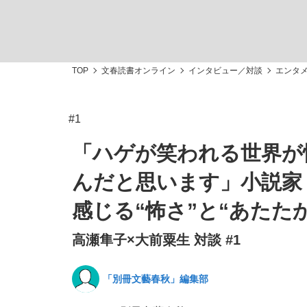
TOP
文春読書オンライン
インタビュー／対談
エンタ
#1
「最悪の空気のまま解散」WBC日本代表“敗戦
私のあのとき、私のいま
「ハゲが笑われる世界が
んだと思います」小説家
感じる“怖さ”と“あたた
高瀬隼子×大前粟生 対談 #1
「別冊文藝春秋」編集部
「クマが悪者扱いされているのが悲しい」『北
キングの誕生を、目撃せよ。