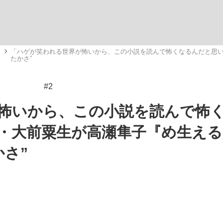
観る将棋、読
メ
「ハゲが笑われる世界が怖いから、この小説を読んで怖くなるんだと思い
たかさ”
#2
”の真実 選手が明かす...
「敗因分析は一切聞かれなか
怖いから、この小説を読んで怖
・大前粟生が高瀬隼子『め生える
かさ”
の国から』倉本聰氏（91...