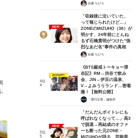
佐藤 ちひろ
「収録後に泣いていた、
って報じられたけど…」
NEW
ZONEのMIZUHO（38）が
明かす、24年前にとんね
るず石橋貴明がつけた“強
烈なあだ名”事件の真相
佐藤 ちひろ
《BTS厳戒トーキョー滞
在記》RM→渋谷で飲み
SCOOP!
会、JIN→伊豆の温泉、
4位
周
4
V→よみうりランド…密着
ふ
撮！【無料公開】
「週刊文春」編集部
「だんだんボイトレにも
呼ばれなくなって…」高3
で脱退→再結成のオファ
NEW
ーも断った元ZONE・
5位
5
MIZUHOが語る、芸能界