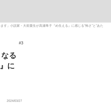
む将棋
ます」小説家・大前粟生が高瀬隼子『め生える』に感じる“怖さ”と“あた
#3
った」侍ジャパン選手が証言した“NPB聞...
くなる
』に
2024/03/27