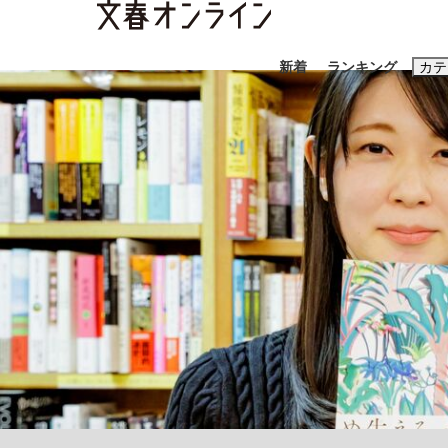
新着
ランキング
カテ
スクープ
ニュー
おすすめのキ
#藤田晋
#三
#玉木雄一郎
《BTS厳戒トーキョー滞在記》RM→渋谷で飲
終戦から81年