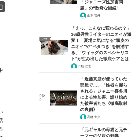
「ジャニーズ性加害問
題」の“数奇な因縁”
山本 雲丹
「えっ、こんなに変わるの？」
36歳男性ライターのニオイが激
PR
変！ 夏場に気になる“頭皮の
、
ニオイ”や“ベタつき”を解消す
る、“ウィッグのスペシャリス
ト”が生み出した徹底ケアとは
二瓶 仁志
中
「近藤真彦が使っていた
部屋で…」「性器を握ら
される」ジャニー喜多川
9位
による性加害、語り始め
9
た被害者たち《徹底取材
の裏側》
い
髙橋 大介
話
る
「元ギャルの母親と元チ
ーマーの父親の影響