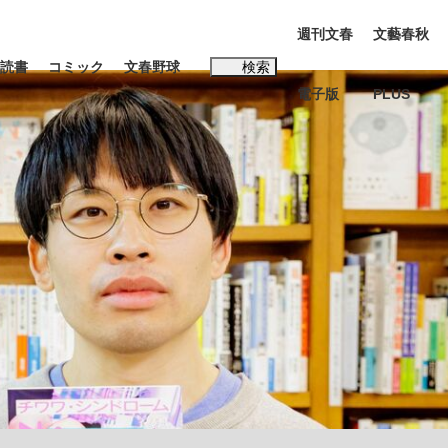
週刊文春
文藝春秋
読書
コミック
文春野球
検索
電子版
PLUS
インタビュー
読書
#松田聖子
本田圭佑が初めて明かした日本代表監督に...
K-POPアイドルたち