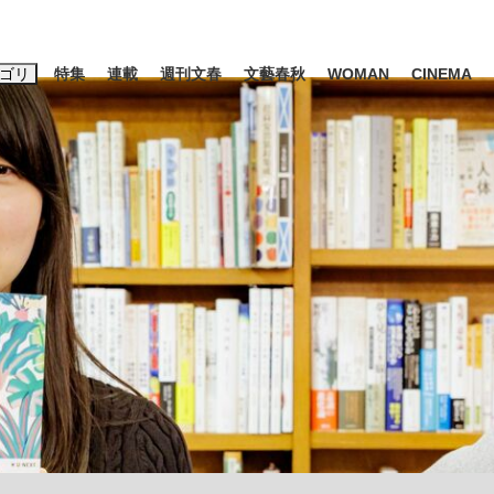
ゴリ
特集
連載
週刊文春
文藝春秋
WOMAN
CINEMA
キーワード入力
ス
エンタメ
ライフ
ビジネス
ーワードタグ一覧
山凌輝
#高市早苗
#後藤真希
#森岡毅
#城彰二
#内田有紀
#亀和田武
み会、JIN→伊豆の...
「90%は失敗する。でも…」
日本生まれの