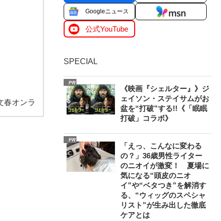
Googleニュース
公式YouTube
SPECIAL
PR
《映画『シェルター』》ジ
ェイソン・ステイサムがお
文春オンラ
盆を“打破”する!!《「眠眠
打破」コラボ》
PR
「えっ、こんなに変わる
の？」36歳男性ライター
のニオイが激変！ 夏場に
気になる“頭皮のニオ
イ”や“ベタつき”を解消す
る、“ウィッグのスペシャ
リスト”が生み出した徹底
ケアとは