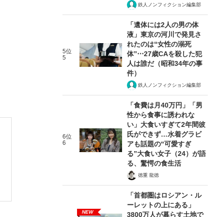
鉄人ノンフィクション編集部
「遺体には2人の男の体
液」東京の河川で発見さ
れたのは“女性の溺死
5位
体”⋯27歳CAを殺した犯
5
人は誰だ（昭和34年の事
件）
鉄人ノンフィクション編集部
「食費は月40万円」「男
性から食事に誘われな
い」大食いすぎて2年間彼
氏ができず…水着グラビ
6位
6
アも話題の“可愛すぎ
る”大食い女子（24）が語
る、驚愕の食生活
徳重 龍徳
「首都圏はロシアン・ル
ーレットの上にある」
NEW
3800万人が暮らす土地で