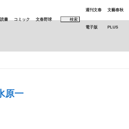
週刊文春
文藝春秋
読書
コミック
文春野球
検索
電子版
PLUS
インタビュー
読書
#松田聖子
む将棋
水原一
BC日本代表“敗戦”の真実 選手が明かす...