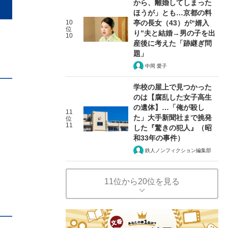
から、離婚してしまった
ほうが」とも…京都の料
10
亭の長女（43）が“婿入
位
り”夫と結婚→男の子を出
10
産後に考えた「跡継ぎ問
題」
中岡 愛子
学校の屋上で見つかった
のは【腐乱した女子高生
の遺体】…「俺が殺し
11
た」大手新聞社まで挑発
位
11
した『驚きの犯人』（昭
和33年の事件）
鉄人ノンフィクション編集部
11位から20位を見る