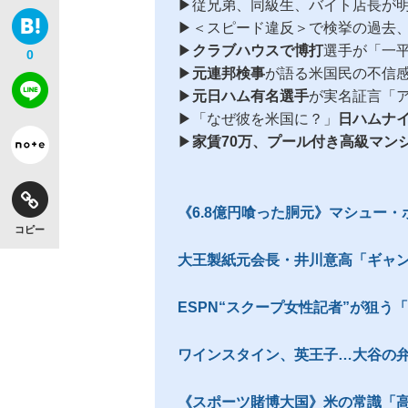
▶︎従兄弟、同級生、バイト店長が
▶︎＜スピード違反＞で検挙の過去
▶︎
クラブハウスで博打
選手が「一
0
▶︎
元連邦検事
が語る米国民の不信
▶︎
元日ハム有名選手
が実名証言「
▶︎「なぜ彼を米国に？」
日ハムナ
▶︎
家賃70万、プール付き高級マン
《6.8億円喰った胴元》マシュー・
コピー
大王製紙元会長・井川意高「ギャン
ESPN“スクープ女性記者”が狙う
ワインスタイン、英王子…大谷の弁護
《スポーツ賭博大国》米の常識「