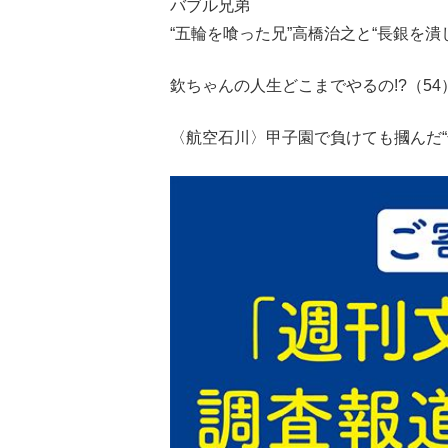
バブル兄弟
“五輪を喰った兄”高橋治之と“長銀を潰
欽ちゃんの人生どこまでやるの!?（54
〈航空石川〉甲子園で負けても摑んだ“