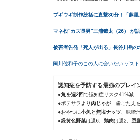
ブギウギ制作統括に直撃80分！「
マネ役“カズ長男”三浦獠太（26） か
被害者告発「死人が出る」長谷川岳の
阿川佐和子のこの人に会いたい ゲス
認知症を予防する最強のブレイ
●
魚を週2回
で認知症リスク41%減
●ポテサラより
肉じゃが
「歯ごたえ
●おやつに
小魚と無塩ナッツ
、味噌
●
緑黄色野菜
は週6、
鶏肉
は週2、
豆