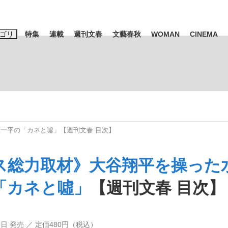
ゴリ
特集
連載
週刊文春
文藝春秋
WOMAN
CINEMA
キーワード入力
ス
エンタメ
ライフ
ビジネス
ーワードタグ一覧
山凌輝
#高市早苗
#後藤真希
#森岡毅
#城彰二
#内田有紀
一平の「カネと噓」【週刊文春 目次】
観る将棋、読
#亀和田武
ス総力取材》大谷翔平を操った
「カネと噓」
【週刊文春 目次】
て明かした日本代表監督に...
「最悪の空気のまま解散」W
28日 発売 ／ 定価480円（税込）