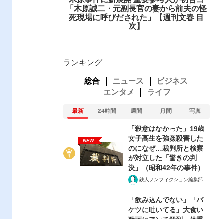
「木原誠二・元副長官の妻から前夫の怪
死現場に呼びだされた」【週刊文春 目
次】
ランキング
総合
ニュース
ビジネス
エンタメ
ライフ
最新
24時間
週間
月間
写真
「殺意はなかった」19歳
女子高生を強姦殺害した
NEW
のになぜ…裁判所と検察
が対立した「驚きの判
決」（昭和42年の事件）
鉄人ノンフィクション編集部
「飲み込んでない」「バ
ケツに吐いてる」大食い