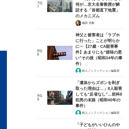
7位
何が…京大名誉教授が解
7
説する「首都直下地震」
のメカニズム
鎌田 浩毅
神父と被害者は「ラブホ
に行った」ことが明らか
に⋯【27歳・CA殺害事
8位
件】あまりにも“後味の悪
8
い”その後（昭和34年の事
件）
鉄人ノンフィクション編集部
「遺体からズボンを剥ぎ
取った理由は…」8人殺害
しても“反省なし”…前科8
9位
9
犯男の末路（昭和40年の
事件）
鉄人ノンフィクション編集部
「子どもがいいひんのや