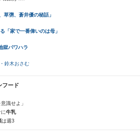
趣里、草彅、蒼井優の秘話」
゙語る「家で一番偉いのは母」
地獄パワハラ
ト・鈴木おさむ
ンフード
を意識せよ」
汁に
牛乳
類
は週3