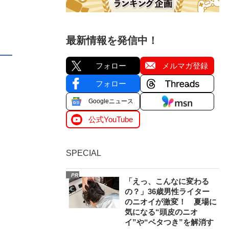
最新情報を発信中！
フォロー
メルマガ登録
フォロー
Googleニュース
公式YouTube
SPECIAL
PR
「えっ、こんなに変わる
の？」36歳男性ライター
のニオイが激変！ 夏場に
気になる“頭皮のニオ
イ”や“ベタつき”を解消す