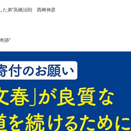
した弟”高橋治則 西﨑伸彦
）
奇跡”