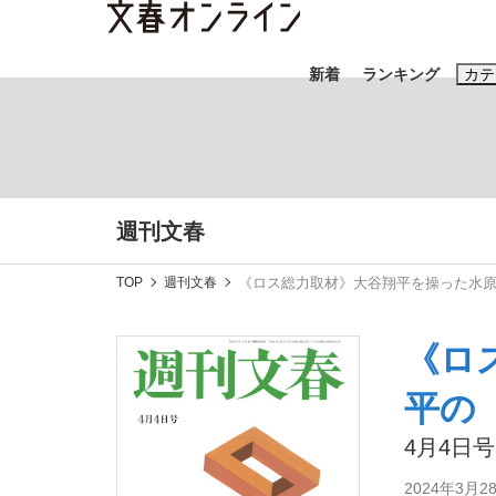
新着
ランキング
カテ
スクープ
ニュー
おすすめのキ
週刊文春
#藤田晋
#三
TOP
週刊文春
《ロス総力取材》大谷翔平を操った水原
#玉木雄一郎
《ロ
平の
「90%は失敗する。でも…」本田圭佑が初め
終戦から81年
4月4日号
2024年3月