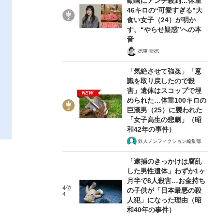
動画にアンチ殺到…体重
46キロの“可愛すぎる”大
食い女子（24）が明か
す、“やらせ疑惑”への本
音
徳重 龍徳
「気絶させて強姦」「意
識を取り戻したので殺
害」遺体はスコップで埋
NEW
められた…体重100キロの
巨漢男（25）に襲われた
「女子高生の悲劇」（昭
和42年の事件）
鉄人ノンフィクション編集部
「逮捕のきっかけは腐乱
した男性遺体」わずか1ヶ
月半で8人殺害…お金持ち
4位
の子供が「日本最悪の殺
4
人犯」になった理由（昭
和40年の事件）