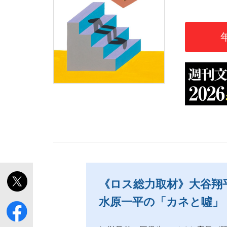
「敗因分析は一切聞かれなかった」侍ジャパン選
キングの誕生を、目撃せよ。
the Style
《ロス総力取材》大谷翔
水原一平の「カネと噓」
「目標達成できなかったからと言って…」サッ