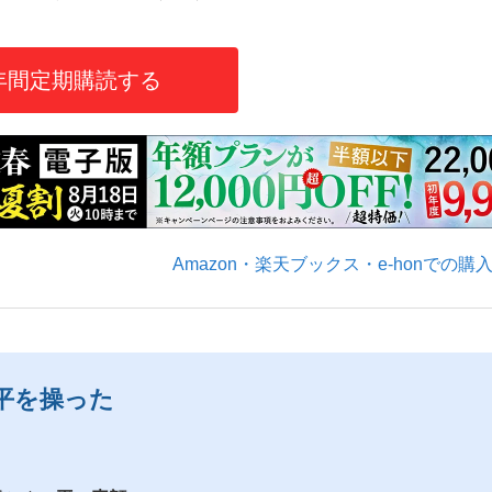
年間定期購読する
いまさら聞け
手が証言した“NPB聞...
「クマが悪者扱いされているの
Amazon・楽天ブックス・e-honでの購
平を操った
もっと見る
カー日本代表・森保一監督...