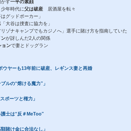
明かす
一平の素顔
、少年時代に
父は破産
居酒屋を転々
もっと見る
平はグッドポーカー」
感「大谷は捜査に協力を」
アリゾナキャンプでもカジノへ」選手に賭け方を指南していた
イン
が訝しんだ2人の関係
ション
で妻とドッグラン
ボウヤーも13年前に破産、レギンス妻と再婚
ブルの“熔ける魔力”」
「スポーツと権力」
士は“反＃MeToo”
高額賭け金に合法なし」