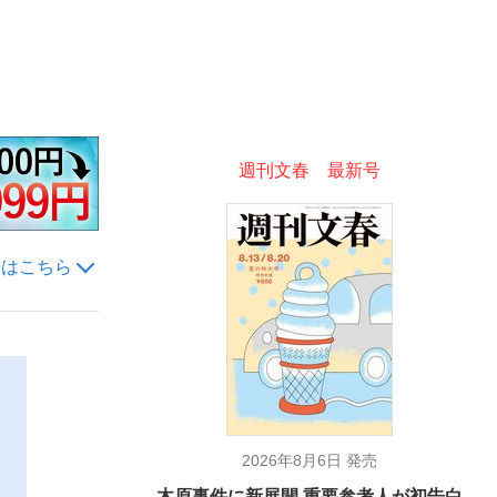
ない資産運用のすべて
週刊文春 最新号
が悲しい」『北の国から』倉本聰氏（91...
入はこちら
2026年8月6日 発売
木原事件に新展開 重要参考人が初告白