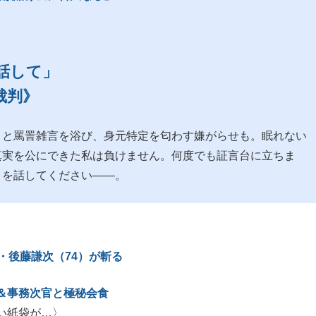
話して」
裁判》
」と罵詈雑言を浴び、身元特定を匂わす嫌がらせも。眠れない
真実を公にできた私は負けません。何度でも証言台に立ちま
とを話してください――。
・後藤謙次（74）が斬る
＆事務次官と極秘会食
い紙袋が…〉