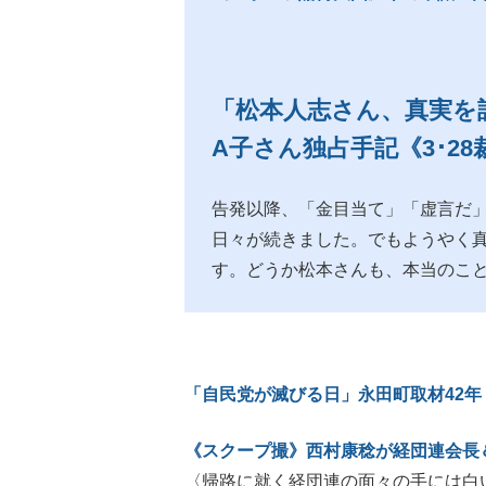
「松本人志さん、真実を
A子さん独占手記《3･28
告発以降、「金目当て」「虚言だ
日々が続きました。でもようやく
す。どうか松本さんも、本当のこ
「自民党が滅びる日」永田町取材42年
《スクープ撮》西村康稔が経団連会長
〈帰路に就く経団連の面々の手には白