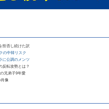
を拒否し続けた訳
ックの中韓リスク
ラに公調のメンツ
の反転攻勢とは？
士の兄弟子9年愛
の肖像