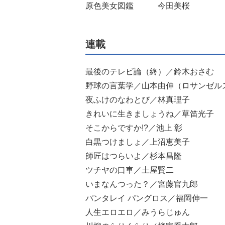
原色美女図鑑 今田美桜
連載
最後のテレビ論（終）／鈴木おさむ
野球の言葉学／山本由伸（ロサンゼル
夜ふけのなわとび／林真理子
きれいに生きましょうね／草笛光子
そこからですか!?／池上 彰
白黒つけましょ／上沼恵美子
師匠はつらいよ／杉本昌隆
ツチヤの口車／土屋賢二
いまなんつった？／宮藤官九郎
パンタレイ パングロス／福岡伸一
人生エロエロ／みうらじゅん