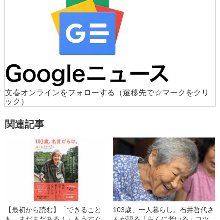
文春オンラインをフォローする
（遷移先で☆マークをクリ
ック）
関連記事
【最初から読む】「できること
103歳、一人暮らし。石井哲代さ
も、まだまだある！」もうすぐ
んが語る「らくに老いる」コツ