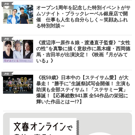
PR
オープン1周年を記念した特別イベントがサ
ムソナイト・ブラックレーベル銀座店で開
催 仕事も人生も自分らしく～笑顔あふれ
る特別対談～
PR
《渡辺淳一原作＆娘・渡邉直子監督》“女性
の性”を真摯に描く意欲作に黒木瞳・西岡德
馬・吉田羊が出演決定！《映画『月がみて
いる』》
PR
《祝59歳》日本中の【ステイサム愛】が大
暴走！ “勝手に”生誕祭試写会開催！ 主演も
助演も全部ステイサム！「ステサミー賞」
爆誕！【応募総数941票 全54作品の栄冠に
輝いた作品とはー!?】