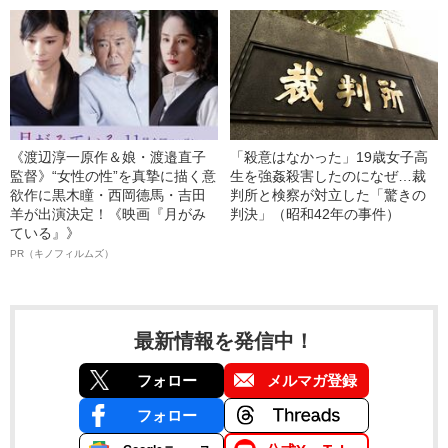
《渡辺淳一原作＆娘・渡邉直子
「殺意はなかった」19歳女子高
監督》“女性の性”を真摯に描く意
生を強姦殺害したのになぜ…裁
欲作に黒木瞳・西岡德馬・吉田
判所と検察が対立した「驚きの
羊が出演決定！《映画『月がみ
判決」（昭和42年の事件）
ている』》
PR（キノフィルムズ）
最新情報を発信中！
フォロー
メルマガ登録
フォロー