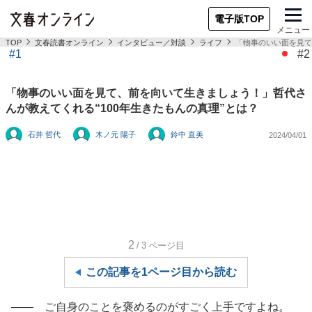
電子版TOP
メニュー
TOP
文春読書オンライン
インタビュー／対談
ライフ
「物事のいい面を見て
#1
#2
「物事のいい面を見て、前を向いて生きましょう！」哲代さ
んが教えてくれる“100年生きたもんの真理”とは？
石井 哲代
木ノ元 陽子
鈴中 直美
2024/04/01
2
/3
ページ目
この記事を1ページ目から読む
―― ご自身のことを褒めるのがすごく上手ですよね。