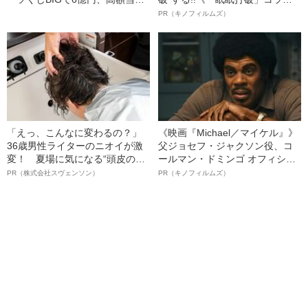
者が語る“その後の人生”
ボ》
PR（キノフィルムズ）
「えっ、こんなに変わるの？」
《映画『Michael／マイケル』》
36歳男性ライターのニオイが激
父ジョセフ・ジャクソン役、コ
変！ 夏場に気になる“頭皮のニ
ールマン・ドミンゴ オフィシャ
オイ”や“ベタつき”を解消す
ルインタビュー“観客を魅了した
PR（株式会社スヴェンソン）
PR（キノフィルムズ）
る、“ウィッグのスペシャリス
名優、複雑な父親像への想いを
ト”が生み出した徹底ケアとは
語る”《日本興収70億円突破》