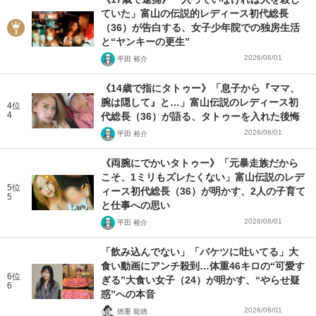
ていた」富山の伝説的レディース初代総長
（36）が告白する、女子少年院での独房生活
と“ヤンキーの更生”
2026/08/01
平田 裕介
《14歳で指にタトゥー》「息子から『ママ、
腕は隠して』と…」富山伝説のレディース初
4位
4
代総長（36）が語る、タトゥーを入れた後悔
2026/08/01
平田 裕介
《両腕にでかいタトゥー》「元暴走族だから
こそ、1ミリもズレたくない」富山伝説のレデ
5位
ィース初代総長（36）が明かす、2人の子育て
5
と仕事への思い
2026/08/01
平田 裕介
「飲み込んでない」「バケツに吐いてる」大
食い動画にアンチ殺到…体重46キロの“可愛す
6位
ぎる”大食い女子（24）が明かす、“やらせ疑
6
惑”への本音
2026/08/01
徳重 龍徳