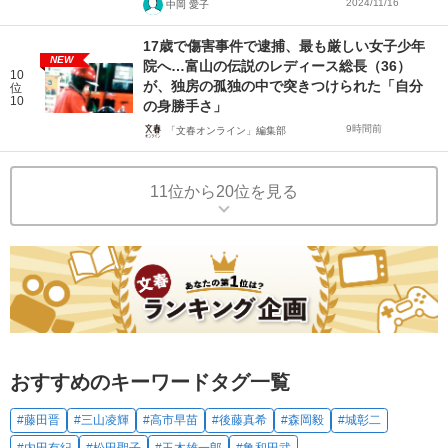
2024/11/16
中岡 愛子
17歳で傷害事件で逮捕、最も厳しい女子少年
NEW
院へ…富山の伝説のレディース総長（36）
10
が、独房の孤独の中で突きつけられた「自分
位
10
の身勝手さ」
9時間前
「文春オンライン」編集部
11位から20位を見る
おすすめのキーワードタグ一覧
#藤田晋
#三山凌輝
#高市早苗
#後藤真希
#森岡毅
#城彰二
#内田有紀
#松田聖子
#玉木雄一郎
#亀和田武