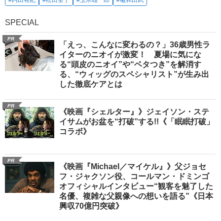
SPECIAL
PR
「えっ、こんなに変わるの？」36歳男性ラ
イターのニオイが激変！ 夏場に気にな
る“頭皮のニオイ”や“ベタつき”を解消す
る、“ウィッグのスペシャリスト”が生み出
した徹底ケアとは
PR
《映画『シェルター』》ジェイソン・ステ
イサムがお盆を“打破”する!!《「眠眠打破」
コラボ》
PR
《映画『Michael／マイケル』》父ジョセ
フ・ジャクソン役、コールマン・ドミンゴ
オフィシャルインタビュー“観客を魅了した
名優、複雑な父親像への想いを語る”《日本
興収70億円突破》