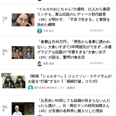
“イルカのおじちゃん”の虐待、11人から集団
リンチも…富山伝説のレディース初代総長
7位
（36）が明かす、「不良で生きる」と覚悟を
7
決めた瞬間
2026/08/01
平田 裕介
「食費は月40万円」「男性から食事に誘われ
ない」大食いすぎて2年間彼氏ができず…水着
8位
グラビアも話題の“可愛すぎる”大食い女子
8
（24）が語る、驚愕の食生活
2026/08/01
徳重 龍徳
PR
《映画『シェルター』》ジェイソン・ステイサムが
お盆を“打破”する!!《「眠眠打破」コラボ》
週刊文春CINEMAオンライン編集部
「お見合い50回しても結婚が決まらないんだ
ったら僕が…」元・商社マンの村田知晴さん
9位
9
（43）が京都の名料亭に婿入りした理由