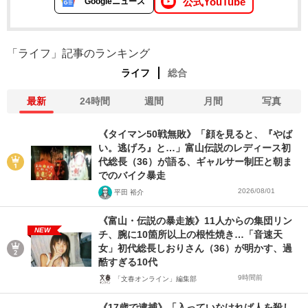
公式YouTube
Googleニュース
「ライフ」記事のランキング
ライフ
総合
最新
24時間
週間
月間
写真
《タイマン50戦無敗》「顔を見ると、『やば
い。逃げろ』と…」富山伝説のレディース初
代総長（36）が語る、ギャルサー制圧と朝ま
でのバイク暴走
2026/08/01
平田 裕介
《富山・伝説の暴走族》11人からの集団リン
NEW
チ、腕に10箇所以上の根性焼き…「音速天
女」初代総長しおりさん（36）が明かす、過
酷すぎる10代
9時間前
「文春オンライン」編集部
《17歳で逮捕》「入っていなければ人を殺し