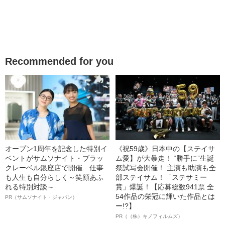
Recommended for you
オープン1周年を記念した特別イ
《祝59歳》日本中の【ステイサ
ベントがサムソナイト・ブラッ
ム愛】が大暴走！ “勝手に”生誕
クレーベル銀座店で開催 仕事
祭試写会開催！ 主演も助演も全
も人生も自分らしく～笑顔あふ
部ステイサム！「ステサミー
れる特別対談～
賞」爆誕！【応募総数941票 全
54作品の栄冠に輝いた作品とは
PR（サムソナイト・ジャパン）
ー!?】
PR（（株）キノフィルムズ）