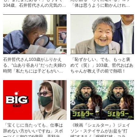
104歳、石井哲代さんの元気の秘
「体は思うように動かんけれ
訣は、お喋り、脳トレ、食べる
ど…」
こと。
石井哲代さん103歳がふりかえ
「恥ずかしい、でも、もっと褒
る、“山あり谷あり”だった夫婦の
めて（笑）」103歳、哲代おばあ
時間「私たちには子どもがいま
ちゃんが教え子の前で熱唱！
せんでしたが…」
「宝くじに当たっても、仕事は
《映画『シェルター』》ジェイ
辞めない方がいいですね」スポ
ソン・ステイサムがお盆を“打
ーツくじBIGで6億円、高額当選
破”する!!《「眠眠打破」コラ